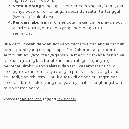
ingin sensasi modern.
Semua orang
yang ingin sesi bermain singkat, intens, dan
punya potensi kemenangan besar dari satu fitur tunggal
(Wheel of Multipliers).
Pencari hiburan
yang mengutamakan gameplay smooth,
visual menarik, dan audio yang membangkitkan
semangat.
Jika kamu bosan dengan slot yang ceritanya panjang lebar dan
bonus game yang berlapis-lapis, Fire Joker datang seperti
semburan api yang menyegarkan. Ia mengingatkan kita bahwa
terkadang, yang kita butuhkan hanyalah gulungan yang
berputar, simbol yang selaras, dan satu kesempatan untuk
menggandakan semuanya dengan putaran roda yang berapi-
api. Jadi, siapkah kamu untuk duduk di depan gulungan dan
membiarkan si Joker yang menyala-nyala itu menghangatkan
saldo permainanmu?…
Posted in
Slot Thailand
Tagged
link slot asli