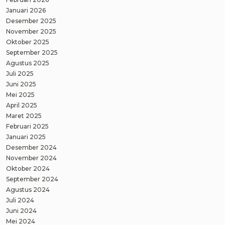
Januari 2026
Desember 2025
November 2025
Oktober 2025
September 2025
Agustus 2025
Juli 2025
Juni 2025
Mei 2025
April 2025
Maret 2025
Februari 2025
Januari 2025
Desember 2024
November 2024
Oktober 2024
September 2024
Agustus 2024
Juli 2024
Juni 2024
Mei 2024