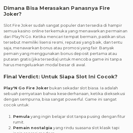
Dimana Bisa Merasakan Panasnya Fire
Joker?
Slot Fire Joker sudah sangat populer dan tersedia di hampir
semua kasino online terkemuka yang menawarkan permainan
dari Play'N Go. Ketika mencari tempat bermain, pastikan situs
tersebut memiliki lisensi resmi, reputasi yang baik, dan tentu
saja, menawarkan bonus atau promosi yang fair. Banyak
pemain yang menggunakan bonus deposit pertama atau
putaran gratis (jika tersedia) untuk mencoba game ini tanpa
harus mengeluarkan modal besar di awal.
Final Verdict: Untuk Siapa Slot Ini Cocok?
Play'N Go Fire Joker
bukan sekadar slot biasa. Ia adalah
sebuah pernyataan bahwa kesederhanaan, ketika dieksekusi
dengan sempurna, bisa sangat powerful. Game ini sangat
cocok untuk:
Pemula
yang ingin belajar slot tanpa pusing dengan fitur
rumit.
Pemain nostalgia
yang rindu suasana slot klasik tapi