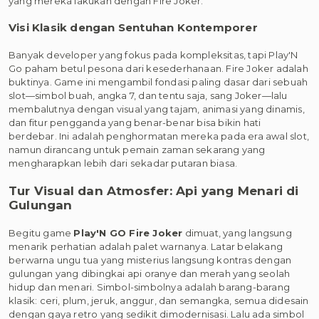
yang mereka lakukan dengan Fire Joker.
Visi Klasik dengan Sentuhan Kontemporer
Banyak developer yang fokus pada kompleksitas, tapi Play'N
Go paham betul pesona dari kesederhanaan. Fire Joker adalah
buktinya. Game ini mengambil fondasi paling dasar dari sebuah
slot—simbol buah, angka 7, dan tentu saja, sang Joker—lalu
membalutnya dengan visual yang tajam, animasi yang dinamis,
dan fitur pengganda yang benar-benar bisa bikin hati
berdebar. Ini adalah penghormatan mereka pada era awal slot,
namun dirancang untuk pemain zaman sekarang yang
mengharapkan lebih dari sekadar putaran biasa.
Tur Visual dan Atmosfer: Api yang Menari di
Gulungan
Begitu game
Play'N GO Fire Joker
dimuat, yang langsung
menarik perhatian adalah palet warnanya. Latar belakang
berwarna ungu tua yang misterius langsung kontras dengan
gulungan yang dibingkai api oranye dan merah yang seolah
hidup dan menari. Simbol-simbolnya adalah barang-barang
klasik: ceri, plum, jeruk, anggur, dan semangka, semua didesain
dengan gaya retro yang sedikit dimodernisasi. Lalu ada simbol