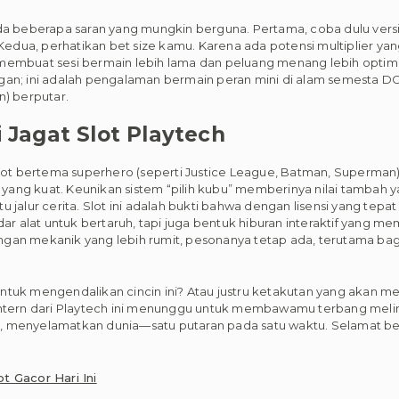
ada beberapa saran yang mungkin berguna. Pertama, coba dulu ver
 Kedua, perhatikan bet size kamu. Karena ada potensi multiplier y
membuat sesi bermain lebih lama dan peluang menang lebih optimal
ungan; ini adalah pengalaman bermain peran mini di alam semesta DC. 
n) berputar.
Jagat Slot Playtech
slot bertema superhero (seperti Justice League, Batman, Superman
s yang kuat. Keunikan sistem “pilih kubu” memberinya nilai tambah y
 jalur cerita. Slot ini adalah bukti bahwa dengan lisensi yang tepa
dar alat untuk bertaruh, tapi juga bentuk hiburan interaktif yang m
gan mekanik yang lebih rumit, pesonanya tetap ada, terutama bag
ntuk mengendalikan cincin ini? Atau justru ketakutan yang akan m
antern dari Playtech ini menunggu untuk membawamu terbang melin
, menyelamatkan dunia—satu putaran pada satu waktu. Selamat ber
ot Gacor Hari Ini