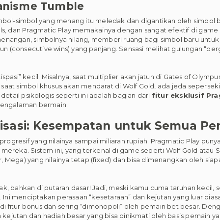
kanisme Tumble
bol-simbol yang menang itu meledak dan digantikan oleh simbol bar
, dan Pragmatic Play memakainya dengan sangat efektif di game 
enangan, simbolnya hilang, memberi ruang bagi simbol baru untuk 
 (consecutive wins) yang panjang. Sensasi melihat gulungan “berg
spasi” kecil. Misalnya, saat multiplier akan jatuh di Gates of Olym
saat simbol khusus akan mendarat di Wolf Gold, ada jeda sepersek
ail psikologis seperti ini adalah bagian dari
fitur eksklusif Pr
 pengalaman bermain.
lisasi: Kesempatan untuk Semua Pe
 progresif yang nilainya sampai miliaran rupiah. Pragmatic Play pu
mereka. Sistem ini, yang terkenal di game seperti Wolf Gold atau
Mega) yang nilainya tetap (fixed) dan bisa dimenangkan oleh siapa 
acak, bahkan di putaran dasar! Jadi, meski kamu cuma taruhan kecil, 
Ini menciptakan perasaan “kesetaraan” dan kejutan yang luar bia
di fitur bonus dan sering “dimonopoli” oleh pemain bet besar. Denga
jutan dan hadiah besar yang bisa dinikmati oleh basis pemain yan