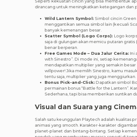
Seperti kekuatan cincin yang bisa membentuk apa
dirancang untuk meningkatkan ketegangan dan p
Wild Lantern Symbol:
Simbol cincin Green L
menggantikan semua simbol lain (kecuali Sca
banyak kemenangan besar.
Scatter Symbol (Logo Corps):
Logo korps 
saja di gulungan akan memicu putaran gratis 
benar berperan.
Free Games Mode – Dua Jalur Cerita:
Ini
with Sinestro”. Di mode ini, setiap kemenan
mendapatkan multiplier yang semakin besa
willpower! Jika memilih Sinestro, kamu masu
tentu saja, multiplier yang juga menggiurkan.
Bonus Pick-and-Click:
Dapatkan simbol Bon
permainan bonus “Battle for the Lantern”. K
Sederhana, tapi bisa memberikan suntikan 
Visual dan Suara yang Cinem
Salah satu keunggulan Playtech adalah kualitas p
animasi yang smooth. Karakter-karakter digambar
planet-planet dan bintang-bintang. Setiap kemenan
pendek yang membuatmu merasa seperti di tengah