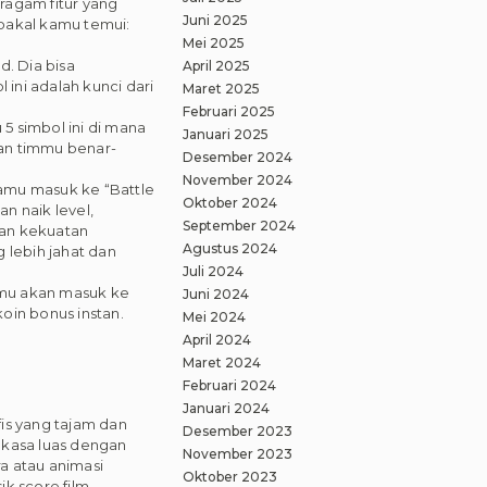
ragam fitur yang
Juni 2025
bakal kamu temui:
Mei 2025
d. Dia bisa
April 2025
ini adalah kunci dari
Maret 2025
Februari 2025
5 simbol ini di mana
Januari 2025
han timmu benar-
Desember 2024
November 2024
kamu masuk ke “Battle
Oktober 2024
n naik level,
September 2024
an kekuatan
Agustus 2024
 lebih jahat dan
Juli 2024
amu akan masuk ke
Juni 2024
oin bonus instan.
Mei 2024
April 2024
Maret 2024
Februari 2024
Januari 2024
is yang tajam dan
Desember 2023
gkasa luas dengan
November 2023
ra atau animasi
Oktober 2023
k score film