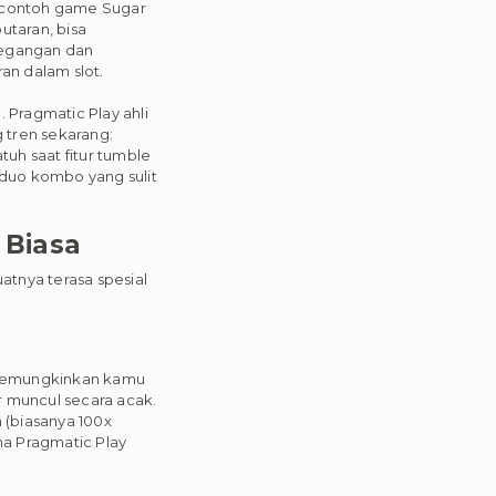
 contoh game Sugar
utaran, bisa
tegangan dan
an dalam slot.
 Pragmatic Play ahli
g tren sekarang:
tuh saat fitur tumble
 duo kombo yang sulit
 Biasa
atnya terasa spesial
ni memungkinkan kamu
r muncul secara acak.
 (biasanya 100x
na Pragmatic Play