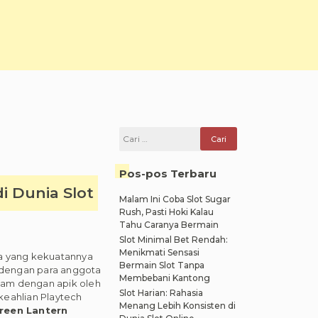
Cari
untuk:
Pos-pos Terbaru
i Dunia Slot
Malam Ini Coba Slot Sugar
Rush, Pasti Hoki Kalau
Tahu Caranya Bermain
Slot Minimal Bet Rendah:
Menikmati Sensasi
pa yang kekuatannya
Bermain Slot Tanpa
, dengan para anggota
Membebani Kantong
rekam dengan apik oleh
Slot Harian: Rahasia
keahlian Playtech
Menang Lebih Konsisten di
reen Lantern