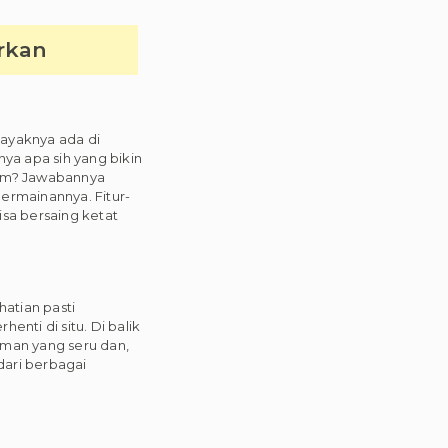
arkan
kayaknya ada di
ya apa sih yang bikin
lam? Jawabannya
rmainannya. Fitur-
isa bersaing ketat
atian pasti
nti di situ. Di balik
aman yang seru dan,
dari berbagai