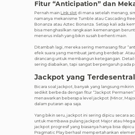
Fitur “Anticipation” dan Me
Pernah main
Link slot
di mana setelah menang, sim
namanya mekanisme Tumble atau Cascading Reels
Bonanza atau Aztec Bonanza. Setiap kali ada kem
bisa menghasilkan rangkaian kemenangan beruntun
menerus inilah yang bikin susah berhenti main.
Ditambah lagi, mereka sering memasang fitur “anti
efek suara yang membuat jantung berdebar. Atau 
dirancang untuk membangun ketegangan. Detail-det
sering diabaikan, tapi sangat berpengaruh pada
Jackpot yang Terdesentra
Bicara soal jackpot, banyak yang langsung mikirin
sedikit berbeda dengan fitur “Jackpot Permanen” 
menawarkan beberapa level jackpot (Minor, Major, 
dalam putaran apa saja.
Yang bikin seru, jackpot ini sering dipicu secara 
untuk membawa pulang jackpot Major atau Mega. 
jackpot progresif yang biasanya hanya bisa dipicu 
Pragmatic Play berhasil mempertahankan elemen ke