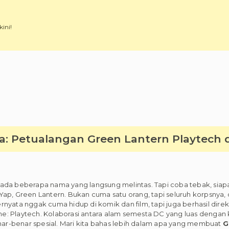
ini!
a: Petualangan Green Lantern Playtech d
 ada beberapa nama yang langsung melintas. Tapi coba tebak, sia
Yap, Green Lantern. Bukan cuma satu orang, tapi seluruh korpsnya
 ternyata nggak cuma hidup di komik dan film, tapi juga berhasil di
e: Playtech. Kolaborasi antara alam semesta DC yang luas dengan 
ar-benar spesial. Mari kita bahas lebih dalam apa yang membuat
G