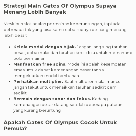
Strategi Main Gates Of Olympus Supaya
Menang Lebih Banyak
Meskipun slot adalah permainan keberuntungan, tapi ada
beberapa trik yang bisa kamu coba supaya peluang menang
lebih besar:
Kelola modal dengan bijak.
Jangan langsung taruhan
besar, coba mulai dari taruhan kecil dulu untuk memahami
pola permainan.
Manfaatkan free spins.
Mode ini adalah kesempatan
emas untuk dapat kemenangan besar tanpa
mengeluarkan modal tambahan.
Perhatikan multiplier.
Saat multiplier mulai muncul,
jangan takut untuk menaikkan taruhan sedikit demi
sedikit.
Bermain dengan sabar dan fokus.
Kadang
kemenangan besar datang setelah beberapa putaran
yang kurang beruntung.
Apakah Gates Of Olympus Cocok Untuk
Pemula?