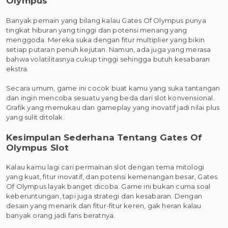
Olympus
Banyak pemain yang bilang kalau Gates Of Olympus punya
tingkat hiburan yang tinggi dan potensi menang yang
menggoda. Mereka suka dengan fitur multiplier yang bikin
setiap putaran penuh kejutan. Namun, ada juga yang merasa
bahwa volatilitasnya cukup tinggi sehingga butuh kesabaran
ekstra.
Secara umum, game ini cocok buat kamu yang suka tantangan
dan ingin mencoba sesuatu yang beda dari slot konvensional.
Grafik yang memukau dan gameplay yang inovatif jadi nilai plus
yang sulit ditolak.
Kesimpulan Sederhana Tentang Gates Of
Olympus Slot
Kalau kamu lagi cari permainan slot dengan tema mitologi
yang kuat, fitur inovatif, dan potensi kemenangan besar, Gates
Of Olympus layak banget dicoba. Game ini bukan cuma soal
keberuntungan, tapi juga strategi dan kesabaran. Dengan
desain yang menarik dan fitur-fitur keren, gak heran kalau
banyak orang jadi fans beratnya.