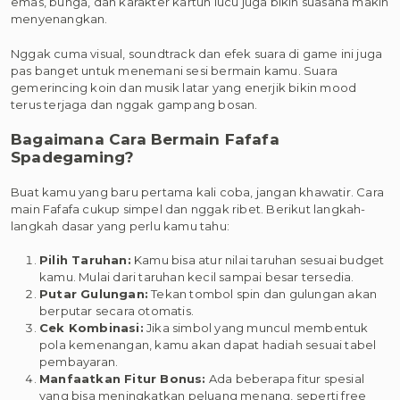
emas, bunga, dan karakter kartun lucu juga bikin suasana makin
menyenangkan.
Nggak cuma visual, soundtrack dan efek suara di game ini juga
pas banget untuk menemani sesi bermain kamu. Suara
gemerincing koin dan musik latar yang enerjik bikin mood
terus terjaga dan nggak gampang bosan.
Bagaimana Cara Bermain Fafafa
Spadegaming?
Buat kamu yang baru pertama kali coba, jangan khawatir. Cara
main Fafafa cukup simpel dan nggak ribet. Berikut langkah-
langkah dasar yang perlu kamu tahu:
Pilih Taruhan:
Kamu bisa atur nilai taruhan sesuai budget
kamu. Mulai dari taruhan kecil sampai besar tersedia.
Putar Gulungan:
Tekan tombol spin dan gulungan akan
berputar secara otomatis.
Cek Kombinasi:
Jika simbol yang muncul membentuk
pola kemenangan, kamu akan dapat hadiah sesuai tabel
pembayaran.
Manfaatkan Fitur Bonus:
Ada beberapa fitur spesial
yang bisa meningkatkan peluang menang, seperti free