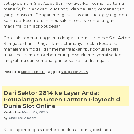
setiap pemain. Slot Aztec Sun menawarkan kombinasi tema
menarik, fitur lengkap, RTP tinggi, dan peluang kemenangan
yang konsisten. Dengan mengikuti tips dan strategi yang tepat,
kamu berkesempatan merasakan sensasi kemenangan
maksimal dan jackpot besar.
Cobalah keberuntunganmu dengan memutar mesin Slot Aztec
Sun gacor hari ini! Ingat, kunci utamanya adalah kesabaran,
manajemen modal, dan memanfaatkan fitur bonus secara
maksimal. Semoga keberuntungan selalu menyertai setiap
langkahmu dan kemenangan besar selalu di tangan.…
Posted in
Slot Indonesia
Tagged
slot gacor 2026
Dari Sektor 2814 ke Layar Anda:
Petualangan Green Lantern Playtech di
Dunia Slot Online
Posted on
Maret 23, 2026
by
Charles Sanders
Kalau ngomongin superhero di dunia komik, pasti ada