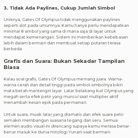
3. Tidak Ada Paylines, Cukup Jumlah Simbol
Uniknya, Gates Of Olympus tidak menggunakan paylines
seperti slot pada umumnya. Kamu hanya perlu mendapatkan
minimal 8 simbol yang sama di mana saja di layar untuk
mendapat kemenangan. Sistem ini memberikan kebebasan
lebih dalam bermain dan membuat setiap putaran terasa
berbeda.
Grafis dan Suara: Bukan Sekadar Tampilan
Biasa
Kalau soal grafis, Gates Of Olympus memang juara. Warna-
warna cerah dan detail tinggi pada simbol-simbolnya bikin
mata betah mantengin layar. Latar belakang kuil Olympus yang
megah serta efek petir yang muncul saat multiplier aktif
menambah kesan epik pada permainan.
Untuk suara, musik latar yang dramatis dan efek suara petir
semakin membangun suasana tegang dan seru. Semua
elemen audio visual ini dirancang supaya kamu merasa benar-
benar masuk ke dunia mitologi Yunani saat bermain.