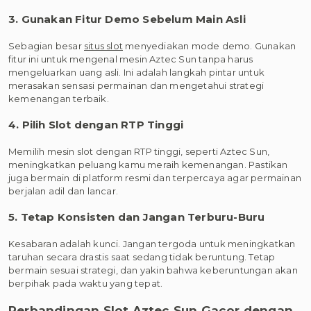
3. Gunakan Fitur Demo Sebelum Main Asli
Sebagian besar
situs slot
menyediakan mode demo. Gunakan
fitur ini untuk mengenal mesin Aztec Sun tanpa harus
mengeluarkan uang asli. Ini adalah langkah pintar untuk
merasakan sensasi permainan dan mengetahui strategi
kemenangan terbaik.
4. Pilih Slot dengan RTP Tinggi
Memilih mesin slot dengan RTP tinggi, seperti Aztec Sun,
meningkatkan peluang kamu meraih kemenangan. Pastikan
juga bermain di platform resmi dan terpercaya agar permainan
berjalan adil dan lancar.
5. Tetap Konsisten dan Jangan Terburu-Buru
Kesabaran adalah kunci. Jangan tergoda untuk meningkatkan
taruhan secara drastis saat sedang tidak beruntung. Tetap
bermain sesuai strategi, dan yakin bahwa keberuntungan akan
berpihak pada waktu yang tepat.
Perbandingan Slot Aztec Sun Gacor dengan