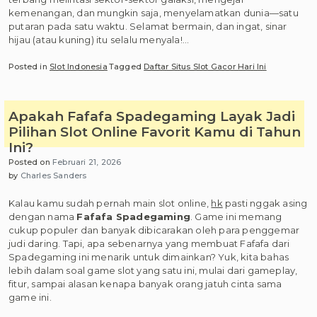
kemenangan, dan mungkin saja, menyelamatkan dunia—satu
putaran pada satu waktu. Selamat bermain, dan ingat, sinar
hijau (atau kuning) itu selalu menyala!…
Posted in
Slot Indonesia
Tagged
Daftar Situs Slot Gacor Hari Ini
Apakah Fafafa Spadegaming Layak Jadi
Pilihan Slot Online Favorit Kamu di Tahun
Ini?
Posted on
Februari 21, 2026
by
Charles Sanders
Kalau kamu sudah pernah main slot online,
hk
pasti nggak asing
dengan nama
Fafafa Spadegaming
. Game ini memang
cukup populer dan banyak dibicarakan oleh para penggemar
judi daring. Tapi, apa sebenarnya yang membuat Fafafa dari
Spadegaming ini menarik untuk dimainkan? Yuk, kita bahas
lebih dalam soal game slot yang satu ini, mulai dari gameplay,
fitur, sampai alasan kenapa banyak orang jatuh cinta sama
game ini.