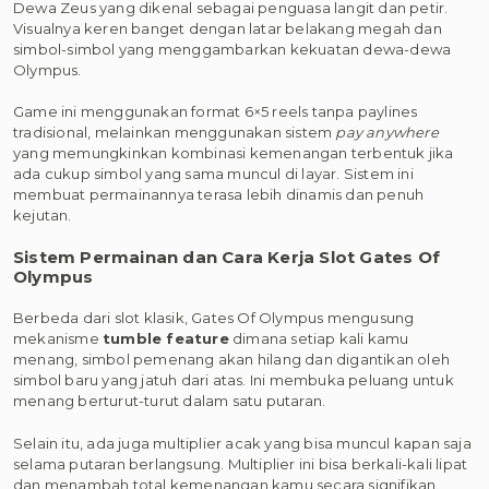
Dewa Zeus yang dikenal sebagai penguasa langit dan petir.
Visualnya keren banget dengan latar belakang megah dan
simbol-simbol yang menggambarkan kekuatan dewa-dewa
Olympus.
Game ini menggunakan format 6×5 reels tanpa paylines
tradisional, melainkan menggunakan sistem
pay anywhere
yang memungkinkan kombinasi kemenangan terbentuk jika
ada cukup simbol yang sama muncul di layar. Sistem ini
membuat permainannya terasa lebih dinamis dan penuh
kejutan.
Sistem Permainan dan Cara Kerja Slot Gates Of
Olympus
Berbeda dari slot klasik, Gates Of Olympus mengusung
mekanisme
tumble feature
dimana setiap kali kamu
menang, simbol pemenang akan hilang dan digantikan oleh
simbol baru yang jatuh dari atas. Ini membuka peluang untuk
menang berturut-turut dalam satu putaran.
Selain itu, ada juga multiplier acak yang bisa muncul kapan saja
selama putaran berlangsung. Multiplier ini bisa berkali-kali lipat
dan menambah total kemenangan kamu secara signifikan.