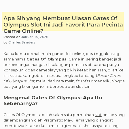
Apa Sih yang Membuat Ulasan Gates Of
Olympus Slot Ini Jadi Favorit Para Pecinta
Game Online?
Posted on
Januari 14, 2026
by
Charles Sanders
Kalau kamu pernah main game slot online, pasti nggak asing
sama nama
Gates Of Olympus
. Game ini sering banget jadi
perbincangan hangat di kalangan pemain slot karena punya
konsep unik dan gameplay yang bikin ketagihan. Nah, di artikel
ini, kita bakal ngobrolin secara lengkap tentang
Ulasan Gates
Of Olympus Slot
, mulai dari cara main, fitur-fitur menarik, hingga
apa yang bikin game ini berbeda dari slot lain.
Mengenal Gates Of Olympus: Apa Itu
Sebenarnya?
Gates Of Olympus adalah salah satu permainan
slot
online yang
dikembangkan oleh Pragmatic Play. Tema yang diangkat
membawa kita ke dunia mitologi Yunani, khususnya tentang