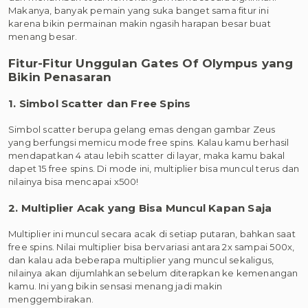
Makanya, banyak pemain yang suka banget sama fitur ini
karena bikin permainan makin ngasih harapan besar buat
menang besar.
Fitur-Fitur Unggulan Gates Of Olympus yang
Bikin Penasaran
1. Simbol Scatter dan Free Spins
Simbol scatter berupa gelang emas dengan gambar Zeus
yang berfungsi memicu mode free spins. Kalau kamu berhasil
mendapatkan 4 atau lebih scatter di layar, maka kamu bakal
dapet 15 free spins. Di mode ini, multiplier bisa muncul terus dan
nilainya bisa mencapai x500!
2. Multiplier Acak yang Bisa Muncul Kapan Saja
Multiplier ini muncul secara acak di setiap putaran, bahkan saat
free spins. Nilai multiplier bisa bervariasi antara 2x sampai 500x,
dan kalau ada beberapa multiplier yang muncul sekaligus,
nilainya akan dijumlahkan sebelum diterapkan ke kemenangan
kamu. Ini yang bikin sensasi menang jadi makin
menggembirakan.