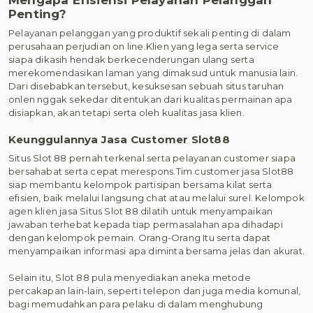
Mengapa Efisiensi Pelayanan Pelanggan
Penting?
Pelayanan pelanggan yang produktif sekali penting di dalam
perusahaan perjudian on line.Klien yang lega serta service
siapa dikasih hendak berkecenderungan ulang serta
merekomendasikan laman yang dimaksud untuk manusia lain.
Dari disebabkan tersebut, kesuksesan sebuah situs taruhan
onlen nggak sekedar ditentukan dari kualitas permainan apa
disiapkan, akan tetapi serta oleh kualitas jasa klien.
Keunggulannya Jasa Customer Slot88
Situs Slot 88 pernah terkenal serta pelayanan customer siapa
bersahabat serta cepat merespons.Tim customer jasa Slot88
siap membantu kelompok partisipan bersama kilat serta
efisien, baik melalui langsung chat atau melalui surel. Kelompok
agen klien jasa Situs Slot 88 dilatih untuk menyampaikan
jawaban terhebat kepada tiap permasalahan apa dihadapi
dengan kelompok pemain. Orang-Orang Itu serta dapat
menyampaikan informasi apa diminta bersama jelas dan akurat.
Selain itu, Slot 88 pula menyediakan aneka metode
percakapan lain-lain, seperti telepon dan juga media komunal,
bagi memudahkan para pelaku di dalam menghubung