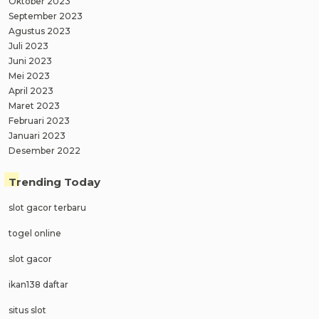
Oktober 2023
September 2023
Agustus 2023
Juli 2023
Juni 2023
Mei 2023
April 2023
Maret 2023
Februari 2023
Januari 2023
Desember 2022
Trending Today
slot gacor terbaru
togel online
slot gacor
ikan138 daftar
situs slot