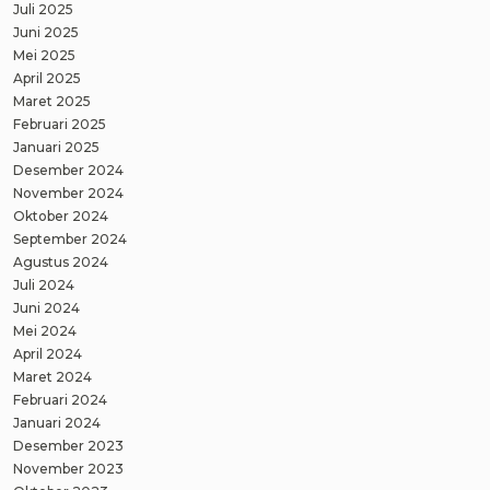
Juli 2025
Juni 2025
Mei 2025
April 2025
Maret 2025
Februari 2025
Januari 2025
Desember 2024
November 2024
Oktober 2024
September 2024
Agustus 2024
Juli 2024
Juni 2024
Mei 2024
April 2024
Maret 2024
Februari 2024
Januari 2024
Desember 2023
November 2023