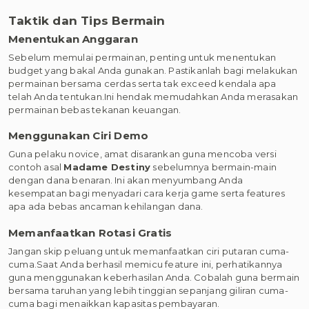
Taktik dan Tips Bermain
Menentukan Anggaran
Sebelum memulai permainan, penting untuk menentukan
budget yang bakal Anda gunakan. Pastikanlah bagi melakukan
permainan bersama cerdas serta tak exceed kendala apa
telah Anda tentukan.Ini hendak memudahkan Anda merasakan
permainan bebas tekanan keuangan.
Menggunakan Ciri Demo
Guna pelaku novice, amat disarankan guna mencoba versi
contoh asal
Madame Destiny
sebelumnya bermain-main
dengan dana benaran. Ini akan menyumbang Anda
kesempatan bagi menyadari cara kerja game serta features
apa ada bebas ancaman kehilangan dana.
Memanfaatkan Rotasi Gratis
Jangan skip peluang untuk memanfaatkan ciri putaran cuma-
cuma.Saat Anda berhasil memicu feature ini, perhatikannya
guna menggunakan keberhasilan Anda. Cobalah guna bermain
bersama taruhan yang lebih tinggian sepanjang giliran cuma-
cuma bagi menaikkan kapasitas pembayaran.