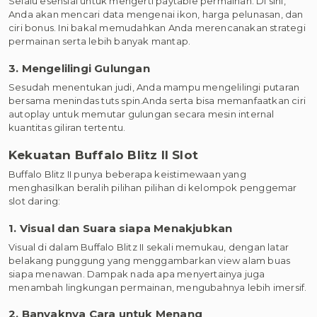
Selalu esensial untuk mengerti paytable permainan. Di sini,
Anda akan mencari data mengenai ikon, harga pelunasan, dan
ciri bonus. Ini bakal memudahkan Anda merencanakan strategi
permainan serta lebih banyak mantap.
3. Mengelilingi Gulungan
Sesudah menentukan judi, Anda mampu mengelilingi putaran
bersama menindas tuts spin.Anda serta bisa memanfaatkan ciri
autoplay untuk memutar gulungan secara mesin internal
kuantitas giliran tertentu.
Kekuatan Buffalo Blitz II Slot
Buffalo Blitz II punya beberapa keistimewaan yang
menghasilkan beralih pilihan pilihan di kelompok penggemar
slot daring:
1. Visual dan Suara siapa Menakjubkan
Visual di dalam Buffalo Blitz II sekali memukau, dengan latar
belakang punggung yang menggambarkan view alam buas
siapa menawan. Dampak nada apa menyertainya juga
menambah lingkungan permainan, mengubahnya lebih imersif.
2. Banyaknya Cara untuk Menang