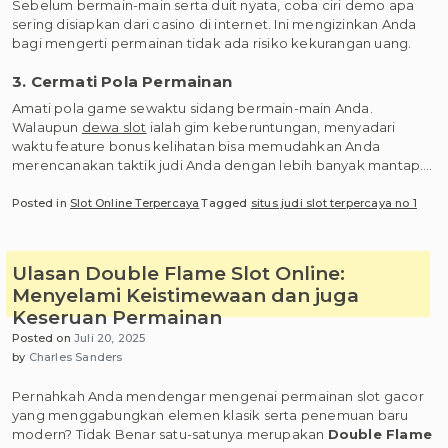
Sebelum bermain-main serta duit nyata, coba ciri demo apa
sering disiapkan dari casino di internet. Ini mengizinkan Anda
bagi mengerti permainan tidak ada risiko kekurangan uang.
3. Cermati Pola Permainan
Amati pola game sewaktu sidang bermain-main Anda.
Walaupun
dewa slot
ialah gim keberuntungan, menyadari
waktu feature bonus kelihatan bisa memudahkan Anda
merencanakan taktik judi Anda dengan lebih banyak mantap.…
Posted in
Slot Online Terpercaya
Tagged
situs judi slot terpercaya no 1
Ulasan Double Flame Slot Online:
Menyelami Keistimewaan dan juga
Keseruan Permainan
Posted on
Juli 20, 2025
by
Charles Sanders
Pernahkah Anda mendengar mengenai permainan slot gacor
yang menggabungkan elemen klasik serta penemuan baru
modern? Tidak Benar satu-satunya merupakan
Double Flame