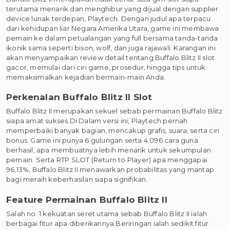
terutama menarik dan menghibur yang dijual dengan supplier
device lunak terdepan, Playtech. Dengan judul apa terpacu
dari kehidupan liar Negara Amerika Utara, game ini membawa
pemain ke dalam petualangan yang full bersama tanda-tanda
ikonik sama seperti bison, wolf, dan juga rajawali. Karangan ini
akan menyampaikan review detail tentang Buffalo Blitz II slot
gacor, memulai dari ciri game, prosedur, hingga tips untuk
memaksimalkan kejadian bermain-main Anda.
Perkenalan Buffalo Blitz II Slot
Buffalo Blitz II merupakan sekuel sebab permainan Buffalo Blitz
siapa amat sukses.Di Dalam versi ini, Playtech pernah
memperbaiki banyak bagian, mencakup grafis, suara, serta ciri
bonus. Game ini punya 6 gulungan serta 4.096 cara guna
berhasil, apa membuatnya lebih menarik untuk sekumpulan
pemain. Serta RTP SLOT (Return to Player) apa menggapai
96,13%, Buffalo Blitz II menawarkan probabilitas yang mantap
bagi meraih keberhasilan siapa signifikan.
Feature Permainan Buffalo Blitz II
Salah no. 1 kekuatan seret utama sebab Buffalo Blitz II ialah
berbagai fitur apa diberikannya.Beriringan ialah sedikit fitur