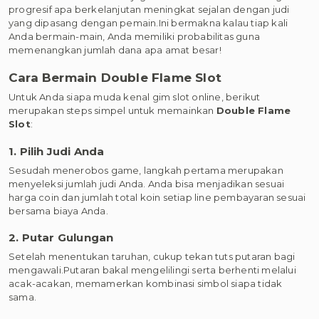
progresif apa berkelanjutan meningkat sejalan dengan judi
yang dipasang dengan pemain.Ini bermakna kalau tiap kali
Anda bermain-main, Anda memiliki probabilitas guna
memenangkan jumlah dana apa amat besar!
Cara Bermain Double Flame Slot
Untuk Anda siapa muda kenal gim slot online, berikut
merupakan steps simpel untuk memainkan
Double Flame
Slot
:
1. Pilih Judi Anda
Sesudah menerobos game, langkah pertama merupakan
menyeleksi jumlah judi Anda. Anda bisa menjadikan sesuai
harga coin dan jumlah total koin setiap line pembayaran sesuai
bersama biaya Anda.
2. Putar Gulungan
Setelah menentukan taruhan, cukup tekan tuts putaran bagi
mengawali.Putaran bakal mengelilingi serta berhenti melalui
acak-acakan, memamerkan kombinasi simbol siapa tidak
sama.