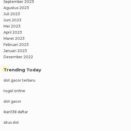
September 2023
Agustus 2023
Juli 2023
Juni 2023
Mei 2023
April 2023
Maret 2023
Februari 2023
Januari 2023
Desember 2022
Trending Today
slot gacor terbaru
togel online
slot gacor
ikan138 daftar
situs slot