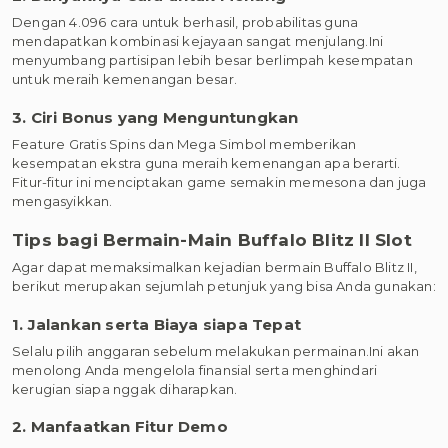
Dengan 4.096 cara untuk berhasil, probabilitas guna
mendapatkan kombinasi kejayaan sangat menjulang.Ini
menyumbang partisipan lebih besar berlimpah kesempatan
untuk meraih kemenangan besar.
3. Ciri Bonus yang Menguntungkan
Feature Gratis Spins dan Mega Simbol memberikan
kesempatan ekstra guna meraih kemenangan apa berarti.
Fitur-fitur ini menciptakan game semakin memesona dan juga
mengasyikkan.
Tips bagi Bermain-Main Buffalo Blitz II Slot
Agar dapat memaksimalkan kejadian bermain Buffalo Blitz II,
berikut merupakan sejumlah petunjuk yang bisa Anda gunakan:
1. Jalankan serta Biaya siapa Tepat
Selalu pilih anggaran sebelum melakukan permainan.Ini akan
menolong Anda mengelola finansial serta menghindari
kerugian siapa nggak diharapkan.
2. Manfaatkan Fitur Demo