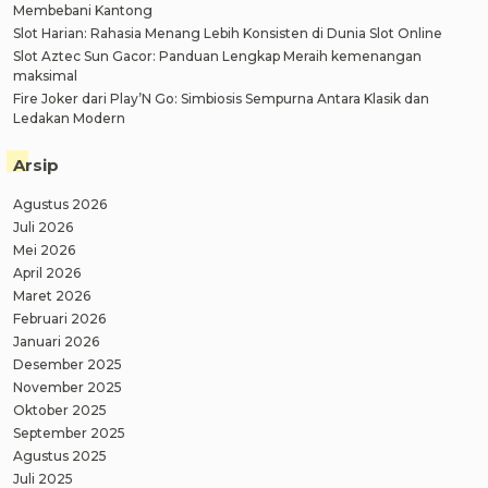
Membebani Kantong
Slot Harian: Rahasia Menang Lebih Konsisten di Dunia Slot Online
Slot Aztec Sun Gacor: Panduan Lengkap Meraih kemenangan
maksimal
Fire Joker dari Play’N Go: Simbiosis Sempurna Antara Klasik dan
Ledakan Modern
Arsip
Agustus 2026
Juli 2026
Mei 2026
April 2026
Maret 2026
Februari 2026
Januari 2026
Desember 2025
November 2025
Oktober 2025
September 2025
Agustus 2025
Juli 2025