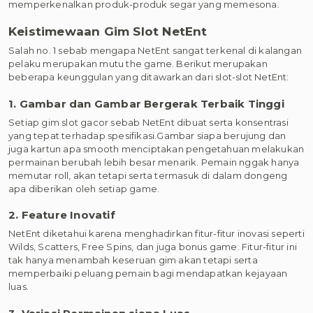
memperkenalkan produk-produk segar yang memesona.
Keistimewaan Gim Slot NetEnt
Salah no. 1 sebab mengapa NetEnt sangat terkenal di kalangan
pelaku merupakan mutu the game. Berikut merupakan
beberapa keunggulan yang ditawarkan dari slot-slot NetEnt:
1. Gambar dan Gambar Bergerak Terbaik Tinggi
Setiap gim slot gacor sebab NetEnt dibuat serta konsentrasi
yang tepat terhadap spesifikasi.Gambar siapa berujung dan
juga kartun apa smooth menciptakan pengetahuan melakukan
permainan berubah lebih besar menarik. Pemain nggak hanya
memutar roll, akan tetapi serta termasuk di dalam dongeng
apa diberikan oleh setiap game.
2. Feature Inovatif
NetEnt diketahui karena menghadirkan fitur-fitur inovasi seperti
Wilds, Scatters, Free Spins, dan juga bonus game. Fitur-fitur ini
tak hanya menambah keseruan gim akan tetapi serta
memperbaiki peluang pemain bagi mendapatkan kejayaan
luas.