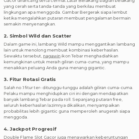
Gacor dirancang serta cermat.Latar Belakang bagian belakang
yang cerah serta tanda-tanda yang berkilau membuat
lingkungan apa menggoda. Gambar Bergerak siapa lembut
ketika mengalahkan putaran membuat pengalaman bermain
semakin menyenangkan.
2. Simbol Wild dan Scatter
Dalam game ini, lambang Wild mampu menggantikan lambang
lain untuk menolong membuat kombinasi keberhasilan.
Sewaktu tersebut,
nagawin
ikon Tebar menghadiahkan
kemungkinan untuk meraih giliran cuma-cuma, yang mampu
menaikkan peluang Anda guna menang gigantic.
3. Fitur Rotasi Gratis
Salah no.1 fitur ter- ditunggu-tunggu adalah giliran cuma-cuma.
Pelaku mampu menghidupkan ciri ini dengan mendapatkan
banyak lambang Tebar pada roll. Sepanjang putaran free,
seluruh keberhasilan lazimnya dikalikan, menyampaikan
probabilitas lebih gigantic guna memperoleh anugerah siapa
menggoda.
4. Jackpot Progresif
Double Flame Slot Gacor juga menawarkan keberuntungan