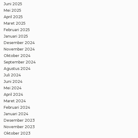
Juni 2025
Mei 2025
April 2025
Maret 2025
Februari 2025
Januari 2025
Desember 2024
November 2024
Oktober 2024
September 2024
Agustus 2024
Juli 2024
Juni 2024
Mei 2024
April 2024
Maret 2024
Februari 2024
Januari 2024
Desember 2023
November 2023
Oktober 2023