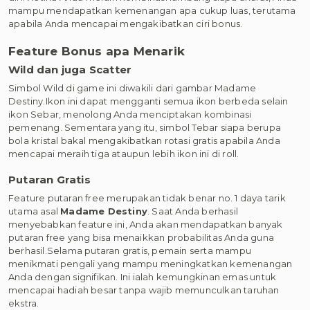
mampu mendapatkan kemenangan apa cukup luas, terutama
apabila Anda mencapai mengakibatkan ciri bonus.
Feature Bonus apa Menarik
Wild dan juga Scatter
Simbol Wild di game ini diwakili dari gambar Madame
Destiny.Ikon ini dapat mengganti semua ikon berbeda selain
ikon Sebar, menolong Anda menciptakan kombinasi
pemenang. Sementara yang itu, simbol Tebar siapa berupa
bola kristal bakal mengakibatkan rotasi gratis apabila Anda
mencapai meraih tiga ataupun lebih ikon ini di roll.
Putaran Gratis
Feature putaran free merupakan tidak benar no. 1 daya tarik
utama asal
Madame Destiny
. Saat Anda berhasil
menyebabkan feature ini, Anda akan mendapatkan banyak
putaran free yang bisa menaikkan probabilitas Anda guna
berhasil.Selama putaran gratis, pemain serta mampu
menikmati pengali yang mampu meningkatkan kemenangan
Anda dengan signifikan. Ini ialah kemungkinan emas untuk
mencapai hadiah besar tanpa wajib memunculkan taruhan
ekstra.