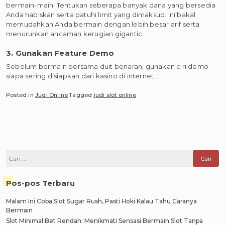
bermain-main. Tentukan seberapa banyak dana yang bersedia
Anda habiskan serta patuhi limit yang dimaksud. Ini bakal
memudahkan Anda bermain dengan lebih besar arif serta
menurunkan ancaman kerugian gigantic.
3. Gunakan Feature Demo
Sebelum bermain bersama duit benaran, gunakan ciri demo
siapa sering disiapkan dari kasino di internet.…
Posted in
Judi Online
Tagged
judi slot online
Cari
untuk:
Pos-pos Terbaru
Malam Ini Coba Slot Sugar Rush, Pasti Hoki Kalau Tahu Caranya
Bermain
Slot Minimal Bet Rendah: Menikmati Sensasi Bermain Slot Tanpa