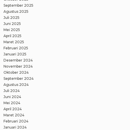
September 2025
Agustus 2025
Juli 2025
Juni 2025
Mei 2025
April 2025
Maret 2025
Februari 2025
Januari 2025
Desember 2024
November 2024
Oktober 2024
September 2024
Agustus 2024
Juli 2024
Juni 2024
Mei 2024
April 2024
Maret 2024
Februari 2024
Januari 2024