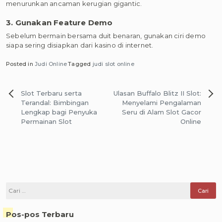
menurunkan ancaman kerugian gigantic.
3. Gunakan Feature Demo
Sebelum bermain bersama duit benaran, gunakan ciri demo
siapa sering disiapkan dari kasino di internet.
Posted in
Judi Online
Tagged
judi slot online
Navigasi
Slot Terbaru serta
Ulasan Buffalo Blitz II Slot:
pos
Terandal: Bimbingan
Menyelami Pengalaman
Lengkap bagi Penyuka
Seru di Alam Slot Gacor
Permainan Slot
Online
Cari
untuk:
Pos-pos Terbaru