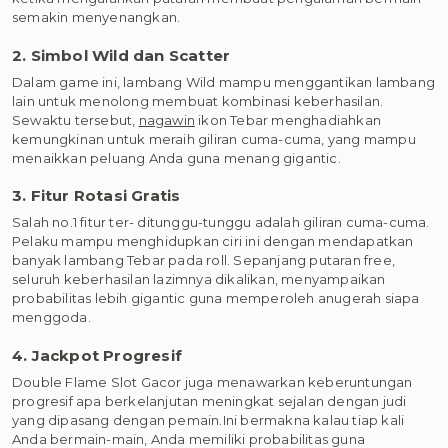
semakin menyenangkan.
2. Simbol Wild dan Scatter
Dalam game ini, lambang Wild mampu menggantikan lambang
lain untuk menolong membuat kombinasi keberhasilan.
Sewaktu tersebut,
nagawin
ikon Tebar menghadiahkan
kemungkinan untuk meraih giliran cuma-cuma, yang mampu
menaikkan peluang Anda guna menang gigantic.
3. Fitur Rotasi Gratis
Salah no.1 fitur ter- ditunggu-tunggu adalah giliran cuma-cuma.
Pelaku mampu menghidupkan ciri ini dengan mendapatkan
banyak lambang Tebar pada roll. Sepanjang putaran free,
seluruh keberhasilan lazimnya dikalikan, menyampaikan
probabilitas lebih gigantic guna memperoleh anugerah siapa
menggoda.
4. Jackpot Progresif
Double Flame Slot Gacor juga menawarkan keberuntungan
progresif apa berkelanjutan meningkat sejalan dengan judi
yang dipasang dengan pemain.Ini bermakna kalau tiap kali
Anda bermain-main, Anda memiliki probabilitas guna