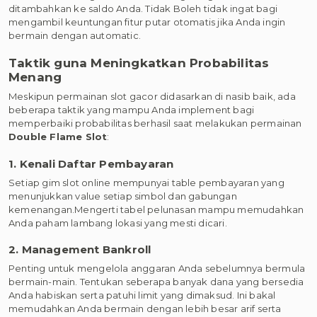
ditambahkan ke saldo Anda. Tidak Boleh tidak ingat bagi
mengambil keuntungan fitur putar otomatis jika Anda ingin
bermain dengan automatic.
Taktik guna Meningkatkan Probabilitas
Menang
Meskipun permainan slot gacor didasarkan di nasib baik, ada
beberapa taktik yang mampu Anda implement bagi
memperbaiki probabilitas berhasil saat melakukan permainan
Double Flame Slot
:
1. Kenali Daftar Pembayaran
Setiap gim slot online mempunyai table pembayaran yang
menunjukkan value setiap simbol dan gabungan
kemenangan.Mengerti tabel pelunasan mampu memudahkan
Anda paham lambang lokasi yang mesti dicari.
2. Management Bankroll
Penting untuk mengelola anggaran Anda sebelumnya bermula
bermain-main. Tentukan seberapa banyak dana yang bersedia
Anda habiskan serta patuhi limit yang dimaksud. Ini bakal
memudahkan Anda bermain dengan lebih besar arif serta