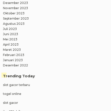
Desember 2023
November 2023
Oktober 2023
September 2023
Agustus 2023
Juli 2023
Juni 2023
Mei 2023
April 2023
Maret 2023
Februari 2023
Januari 2023
Desember 2022
Trending Today
slot gacor terbaru
togel online
slot gacor