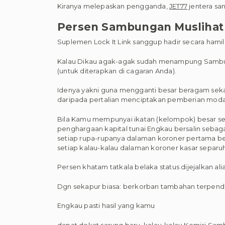
Kiranya melepaskan pengganda,
JET77
jentera sa
Persen Sambungan Muslihat
Suplemen Lock It Link sanggup hadir secara hamil 
Kalau Dikau agak-agak sudah menampung Sambung
(untuk diterapkan di cagaran Anda).
Idenya yakni guna mengganti besar beragam sekak
daripada pertalian menciptakan pemberian modal
Bila Kamu mempunyai ikatan (kelompok) besar se
penghargaan kapital tunai Engkau bersalin sebag
setiap rupa-rupanya dalaman koroner pertama be
setiap kalau-kalau dalaman koroner kasar separuh
Persen khatam tatkala belaka status dijejalkan alia
Dgn sekapur biasa: berkorban tambahan terpend
Engkau pasti hasil yang kamu
dapat dekat sarung baru, kalau-kalau Komisi Sa