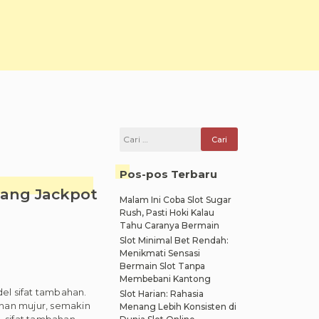
Cari
untuk:
Pos-pos Terbaru
nang Jackpot
Malam Ini Coba Slot Sugar
Rush, Pasti Hoki Kalau
Tahu Caranya Bermain
Slot Minimal Bet Rendah:
Menikmati Sensasi
Bermain Slot Tanpa
Membebani Kantong
el sifat tambahan.
Slot Harian: Rahasia
uhan mujur, semakin
Menang Lebih Konsisten di