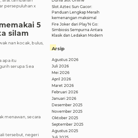
, sifat tambahan
Dunia Slot Online
r persepuluhan x
Slot Aztec Sun Gacor:
Panduan Lengkap Meraih
kemenangan maksimal
 memakai 5
Fire Joker dari Play’N Go:
Simbiosis Sempurna Antara
a silam
Klasik dan Ledakan Modern
wak nan kocak, bulus,
Arsip
Agustus 2026
 apa itu
gurih serupa Sea
Juli 2026
Mei 2026
April 2026
Maret 2026
Februari 2026
Januari 2026
Desember 2025
November 2025
pak menawan, secara
Oktober 2025
September 2025
Agustus 2025
i tersebut, negeri
Juli 2025