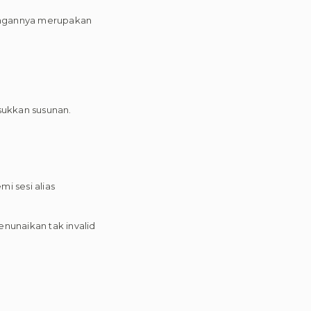
tungannya merupakan
ukkan susunan.
i sesi alias
nunaikan tak invalid