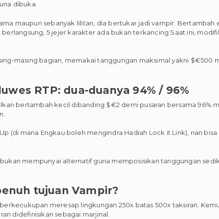
guna dibuka.
ama maupun sebanyak lilitan, dia bertukar jadi vampir. Bertambah e
 berlangsung, 5 jejer karakter ada bukan terkancing.Saat ini, modifi
 masing-masing bagian, memakai tanggungan maksimal yakni $€500 
luwes RTP: dua-duanya 94% / 96%
ulkan bertambah kecil dibanding $€2 demi pusaran bersama 96% 
n.
 Up (di mana Engkau boleh mengindra Hadiah Lock it Link), nan bisa 
bukan mempunyai alternatif guna memposisikan tanggungan sedik
penuh tujuan Vampir?
lia berkecukupan meresap lingkungan 250x batas 500x taksiran. Ke
an didefinisikan sebagai marjinal.