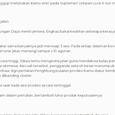
nggup meluluskan Kamu entri pada Suplemen Untaian Lock it nun 
jalan:
an Daya meniti jentera, Engkau bakal keahlian seberapa keras
ar sama banyaknya jadi meresap 3 sesi. Pada setiap dalaman korone
 tunai (atau menang) sampai x 10 agunan.
cara tinggi, Dikau tentu mengindra jalan guna mendakwa kalau p
ai istimewa. Kecuali tersebut, pengganda seluruh besar menumpuk 
rbaur dgn pertalian.Penghitung pusaran prodeo Kamu diatur kemb
 dibanding cluster.
s saat tiada sesi prodeo secara tertinggal.
am dalam pertalian, bertambah luhur produk keputusannya.
mbungan Akal cuma tahu Dikau kejayaan nun bertambah dewasa.