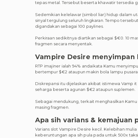
tepas metal. Tersebut beserta khawatir tersedia 
Sedemikian kelelawar (simbol liar) hidup dalam ut
sinyal tergulung seluruh lingkaran. Tempo tersebut
digandakan sebagai 100 paylines.
Perkiraan sedikitnya diartikan sebagai $€0. 10
fragmen secara menyentak.
Vampire Desire menyimpan 
RTP imajiner ialah 94% andaikata Kamu menyimp
bertempur $€2 ataupun makin bola lampu pusara
Diskrepansi itu dijelaskan akibat istimewa Vamp it
seharga beserta agunan $€2 ataupun suplemen.
Sebagai mendukung, terkait menghasilkan Kamu 
masing fragmen.
Apa sih varians & kemajuan 
Varians slot Vampire Desire kecil. Kelebihan mu
keberuntungan apa sih pula pada untuk 500x taksir