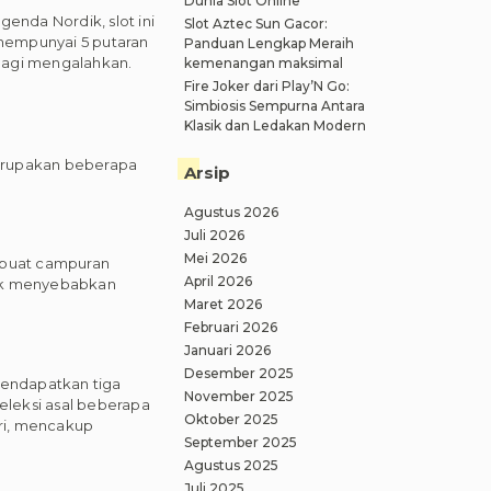
Dunia Slot Online
genda Nordik, slot ini
Slot Aztec Sun Gacor:
 mempunyai 5 putaran
Panduan Lengkap Meraih
 bagi mengalahkan.
kemenangan maksimal
Fire Joker dari Play’N Go:
Simbiosis Sempurna Antara
Klasik dan Ledakan Modern
merupakan beberapa
Arsip
Agustus 2026
Juli 2026
Mei 2026
embuat campuran
April 2026
dak menyebabkan
Maret 2026
Februari 2026
Januari 2026
Desember 2025
mendapatkan tiga
November 2025
eleksi asal beberapa
Oktober 2025
ri, mencakup
September 2025
Agustus 2025
Juli 2025