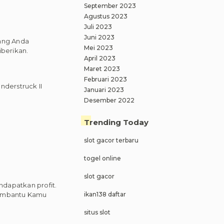
September 2023
Agustus 2023
Juli 2023
Juni 2023
ang Anda
Mei 2023
berikan.
April 2023
Maret 2023
Februari 2023
derstruck II
Januari 2023
Desember 2022
Trending Today
slot gacor terbaru
togel online
slot gacor
ndapatkan profit.
ikan138 daftar
 membantu Kamu
situs slot