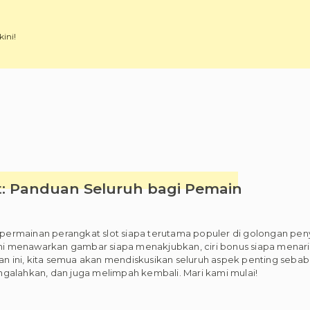
ini!
ot: Panduan Seluruh bagi Pemain
tu permainan perangkat slot siapa terutama populer di golongan pe
i menawarkan gambar siapa menakjubkan, ciri bonus siapa menarik
 ini, kita semua akan mendiskusikan seluruh aspek penting sebab T
mengalahkan, dan juga melimpah kembali. Mari kami mulai!