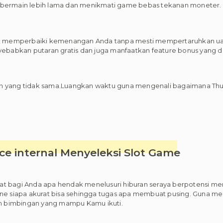
a bermain lebih lama dan menikmati game bebas tekanan moneter.
uk memperbaiki kemenangan Anda tanpa mesti mempertaruhkan u
babkan putaran gratis dan juga manfaatkan feature bonus yang di
an yang tidak sama.Luangkan waktu guna mengenali bagaimana Thun
ce internal Menyeleksi Slot Game
at bagi Anda apa hendak menelusuri hiburan seraya berpotensi me
nline siapa akurat bisa sehingga tugas apa membuat pusing. Guna
lah bimbingan yang mampu Kamu ikuti.