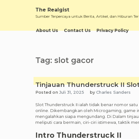
Skip
to
The Realgist
content
Sumber Terpercaya untuk Berita, Artikel, dan Hiburan Terk
About Us
Contact Us
Privacy Policy
Tag:
slot gacor
Tinjauan Thunderstruck II Sl
Posted on
Juli 31, 2025
by
Charles Sanders
Slot Thunderstruck II ialah tidak benar nomor sa
online. Dikembangkan oleh Microgaming, game in
mengalahkan siapa mengundang. Di Dalam tinjauan
meliputi cara bermain, ciri-ciri istimewa, taktik 
Intro Thunderstruck II