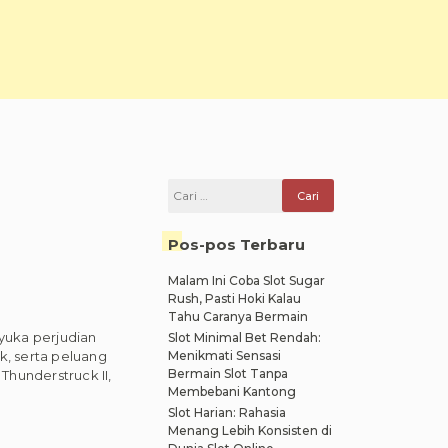
Cari
untuk:
Pos-pos Terbaru
Malam Ini Coba Slot Sugar
Rush, Pasti Hoki Kalau
Tahu Caranya Bermain
nyuka perjudian
Slot Minimal Bet Rendah:
, serta peluang
Menikmati Sensasi
Bermain Slot Tanpa
hunderstruck II,
Membebani Kantong
Slot Harian: Rahasia
Menang Lebih Konsisten di