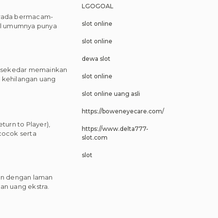
LGOGOAL
Berada bermacam-
slot online
onal umumnya punya
slot online
dewa slot
au sekedar memainkan
slot online
 kehilangan uang
slot online uang asli
https://boweneyecare.com/
turn to Player),
https://www.delta777-
cocok serta
slot.com
slot
an dengan laman
an uang ekstra.