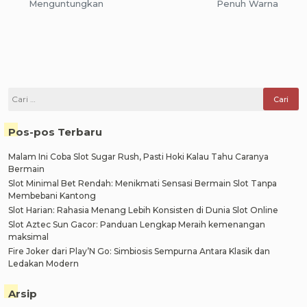
Menguntungkan
Penuh Warna
Cari
untuk:
Pos-pos Terbaru
Malam Ini Coba Slot Sugar Rush, Pasti Hoki Kalau Tahu Caranya
Bermain
Slot Minimal Bet Rendah: Menikmati Sensasi Bermain Slot Tanpa
Membebani Kantong
Slot Harian: Rahasia Menang Lebih Konsisten di Dunia Slot Online
Slot Aztec Sun Gacor: Panduan Lengkap Meraih kemenangan
maksimal
Fire Joker dari Play’N Go: Simbiosis Sempurna Antara Klasik dan
Ledakan Modern
Arsip