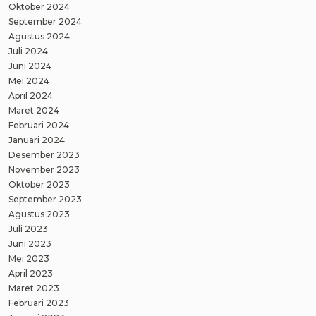
Oktober 2024
September 2024
Agustus 2024
Juli 2024
Juni 2024
Mei 2024
April 2024
Maret 2024
Februari 2024
Januari 2024
Desember 2023
November 2023
Oktober 2023
September 2023
Agustus 2023
Juli 2023
Juni 2023
Mei 2023
April 2023
Maret 2023
Februari 2023