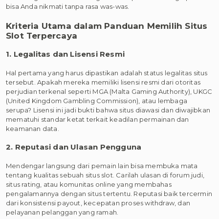
bisa Anda nikmati tanpa rasa was-was.
Kriteria Utama dalam Panduan Memilih Situs
Slot Terpercaya
1. Legalitas dan Lisensi Resmi
Hal pertama yang harus dipastikan adalah status legalitas situs
tersebut. Apakah mereka memiliki lisensi resmi dari otoritas
perjudian terkenal seperti MGA (Malta Gaming Authority), UKGC
(United Kingdom Gambling Commission), atau lembaga
serupa? Lisensi ini jadi bukti bahwa situs diawasi dan diwajibkan
mematuhi standar ketat terkait keadilan permainan dan
keamanan data.
2. Reputasi dan Ulasan Pengguna
Mendengar langsung dari pemain lain bisa membuka mata
tentang kualitas sebuah situs slot. Carilah ulasan di forum judi,
situs rating, atau komunitas online yang membahas
pengalamannya dengan situs tertentu. Reputasi baik tercermin
dari konsistensi payout, kecepatan proses withdraw, dan
pelayanan pelanggan yang ramah.