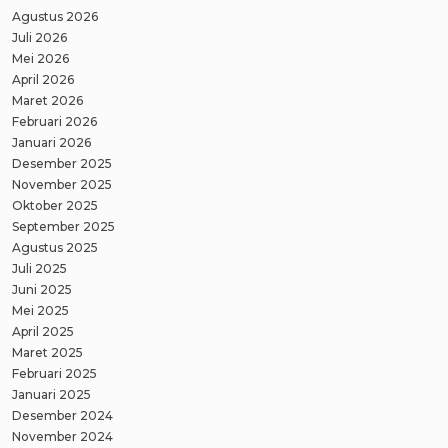
Agustus 2026
Juli 2026
Mei 2026
April 2026
Maret 2026
Februari 2026
Januari 2026
Desember 2025
November 2025
Oktober 2025
September 2025
Agustus 2025
Juli 2025
Juni 2025
Mei 2025
April 2025
Maret 2025
Februari 2025
Januari 2025
Desember 2024
November 2024