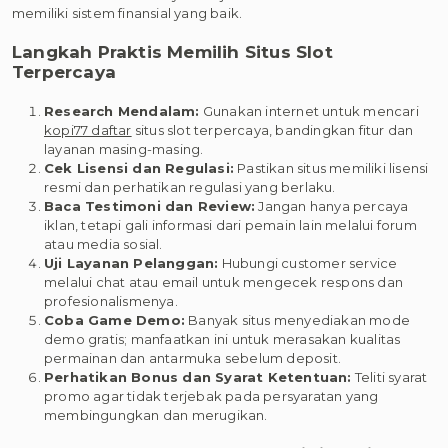
memiliki sistem finansial yang baik.
Langkah Praktis Memilih Situs Slot
Terpercaya
Research Mendalam:
Gunakan internet untuk mencari
kopi77 daftar
situs slot terpercaya, bandingkan fitur dan
layanan masing-masing.
Cek Lisensi dan Regulasi:
Pastikan situs memiliki lisensi
resmi dan perhatikan regulasi yang berlaku.
Baca Testimoni dan Review:
Jangan hanya percaya
iklan, tetapi gali informasi dari pemain lain melalui forum
atau media sosial.
Uji Layanan Pelanggan:
Hubungi customer service
melalui chat atau email untuk mengecek respons dan
profesionalismenya.
Coba Game Demo:
Banyak situs menyediakan mode
demo gratis; manfaatkan ini untuk merasakan kualitas
permainan dan antarmuka sebelum deposit.
Perhatikan Bonus dan Syarat Ketentuan:
Teliti syarat
promo agar tidak terjebak pada persyaratan yang
membingungkan dan merugikan.