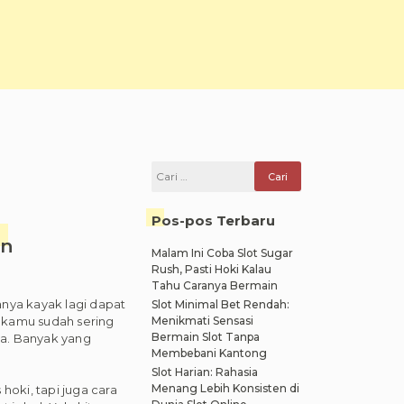
Cari
untuk:
Pos-pos Terbaru
in
Malam Ini Coba Slot Sugar
Rush, Pasti Hoki Kalau
Tahu Caranya Bermain
anya kayak lagi dapat
Slot Minimal Bet Rendah:
n kamu sudah sering
Menikmati Sensasi
Bermain Slot Tanpa
sia. Banyak yang
Membebani Kantong
Slot Harian: Rahasia
Menang Lebih Konsisten di
hoki, tapi juga cara