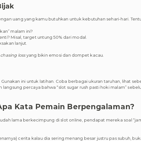
ijak
dengan uang yang kamu butuhkan untuk kebutuhan sehari-hari. Tentu
kan” malam ini?
ti? Misal, target untung 50% dari modal.
sakan lanjut.
m
chasing loss
yang bikin emosi dan dompet kacau.
nakan ini untuk latihan. Coba berbagai ukuran taruhan, lihat seber
n langsung percaya bahwa “slot sugar rush pasti hoki malam” sebe
: Apa Kata Pemain Berpengalaman?
ah lama berkecimpung di slot online, pendapat mereka soal “jam h
rnya) cerita kalau dia sering menang besar justru pas subuh, bu