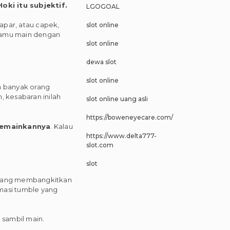
Hoki itu subjektif.
LGOGOAL
lapar, atau capek,
slot online
kamu main dengan
slot online
dewa slot
slot online
pa banyak orang
, kesabaran inilah
slot online uang asli
https://boweneyecare.com/
memainkannya
. Kalau
https://www.delta777-
slot.com
slot
h yang membangkitkan
imasi tumble yang
 sambil main.