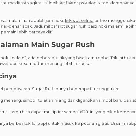
u meditasi singkat. Ini lebih ke faktor psikologis, tapi dampakny
wa malam hari adalah jam hoki.
link slot online
online menggunakan
enar-benar acak. Jadi, mitos “slot sugar rush pasti hoki malam” lebih
 pemain lebih percaya diri.
alaman Main Sugar Rush
oki malam”, ada beberapa trik yang bisa kamu coba. Trik ini buk
 awet dan kesempatan menang lebih terbuka.
cinya
el pembayaran. Sugar Rush punya beberapa fitur unggulan:
g menang, simbol itu akan hilang dan digantikan simbol baru dari atas
erus, kamu bisa dapat multiplier sampai x128. Ini yang bikin kemen
ya berbentuk lolipop) untuk masuk ke putaran gratis. Di sini, multi