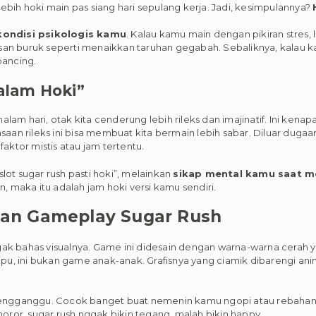
ebih hoki main pas siang hari sepulang kerja. Jadi, kesimpulannya?
kondisi psikologis kamu
. Kalau kamu main dengan pikiran stres, 
n buruk seperti menaikkan taruhan gegabah. Sebaliknya, kalau 
pancing.
Malam Hoki”
lam hari, otak kita cenderung lebih rileks dan imajinatif. Ini kena
saan rileks ini bisa membuat kita bermain lebih sabar. Diluar dugaan
ktor mistis atau jam tertentu.
lot sugar rush pasti hoki”, melainkan
sikap mental kamu saat 
 maka itu adalah jam hoki versi kamu sendiri.
dan Gameplay Sugar Rush
ggak bahas visualnya. Game ini didesain dengan warna-warna cera
tipu, ini bukan game anak-anak. Grafisnya yang ciamik dibarengi an
k mengganggu. Cocok banget buat nemenin kamu ngopi atau rebahan
ror, sugar rush nggak bikin tegang, malah bikin happy.