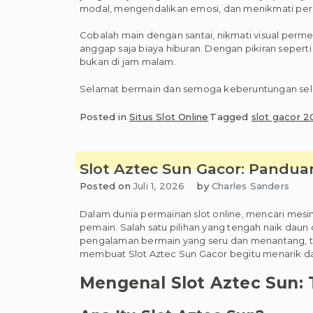
modal, mengendalikan emosi, dan menikmati per
Cobalah main dengan santai, nikmati visual permen
anggap saja biaya hiburan. Dengan pikiran seper
bukan di jam malam.
Selamat bermain dan semoga keberuntungan sel
Posted in
Situs Slot Online
Tagged
slot gacor 
Slot Aztec Sun Gacor: Pand
Posted on
Juli 1, 2026
by
Charles Sanders
Dalam dunia permainan slot online, mencari me
pemain. Salah satu pilihan yang tengah naik dau
pengalaman bermain yang seru dan menantang, t
membuat Slot Aztec Sun Gacor begitu menarik dan p
Mengenal Slot Aztec Sun: