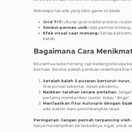
Beberapa hal unik yang bikin game ini beda:
Grid 7×7:
Ukuran grid ini bikin potensi cluster
Simbol permen unik:
Ada permen bintang, p
Efek visual saat menang:
Setiap kali kamu
betah.
Bagaimana Cara Menikmati
Kita semua suka menang, tapi kadang kita lupa ba
bermain. Berikut adalah panduan sederhana biar
Setelah kalah 3 putaran berturut-turut,
lihat ponsel sebentar. Reset pikiranmu.
Naikkan taruhan secara perlahan.
Jangan 
pertama memberikan cluster. Kalau “dingin”, 
Manfaatkan fitur Autospin dengan bijak
ada scatter, baru pertimbangkan lanjut.
Peringatan: Jangan pernah terpancing oleh 
hanya menampilkan sisi terbaiknya. Ingat, untuk 