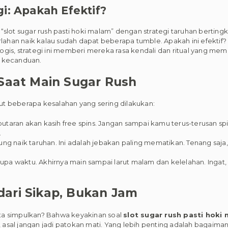
i: Apakah Efektif?
t sugar rush pasti hoki malam” dengan strategi taruhan bertingk
lahan naik kalau sudah dapat beberapa tumble. Apakah ini efektif? S
gis, strategi ini memberi mereka rasa kendali dan ritual yang me
ak kecanduan.
aat Main Sugar Rush
t beberapa kesalahan yang sering dilakukan:
utaran akan kasih free spins. Jangan sampai kamu terus-terusan sp
.
ung naik taruhan. Ini adalah jebakan paling mematikan. Tenang saja, 
lupa waktu. Akhirnya main sampai larut malam dan kelelahan. Ingat
dari Sikap, Bukan Jam
kita simpulkan? Bahwa keyakinan soal
slot sugar rush pasti hoki
asal jangan jadi patokan mati. Yang lebih penting adalah bagaim