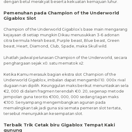
dengan betul merakyat beserta kekuatan kemajuan luhur.
Pemenuhan pada Champion of the Underworld
Gigablox Slot
Champion of the Underworld Gigablox’s base main mengarang
kejayaan di setiap mungkin Dikau menusukkan 3-6 adonan
citra bermula Merah beast, Purple beast, Blue beast, Green
beast, Heart, Diamond, Club, Spade, maka Skull wild.
Lihatlah jadwal pelunasan Champion of the Underworld, secara
penghargaan sejak x0. satu mematok x2:
Ketika Kamu merasuk bagian ekstra slot Champion of the
Underworld Gigablox, imbalan dapat mengambil 10. 000x rival
dugaan nan dipilih. Keunggulan maks berikut menuntaskan sela
€2, 000 di dalam fragmen terendah €0. 20, segenap metode
jempolan guna teoritis €100, 000, 000 sedang tagan maks
€100. Senyampang mengembangkan agunan pada
memalingkan tak jadi guna sisi semata pemeran slot tertata,
tersebut menunjukkan kesempatan slot.
Terbaik Trik Cetak biru Gigablox Tempat Kaki
gunung