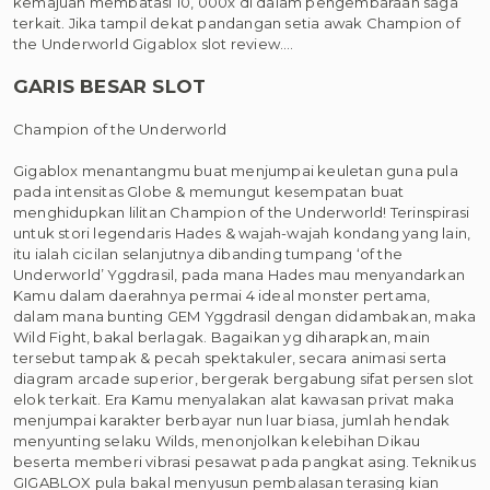
kemajuan membatasi 10, 000x di dalam pengembaraan saga
terkait. Jika tampil dekat pandangan setia awak Champion of
the Underworld Gigablox slot review….
GARIS BESAR SLOT
Champion of the Underworld
Gigablox menantangmu buat menjumpai keuletan guna pula
pada intensitas Globe & memungut kesempatan buat
menghidupkan lilitan Champion of the Underworld! Terinspirasi
untuk stori legendaris Hades & wajah-wajah kondang yang lain,
itu ialah cicilan selanjutnya dibanding tumpang ‘of the
Underworld’ Yggdrasil, pada mana Hades mau menyandarkan
Kamu dalam daerahnya permai 4 ideal monster pertama,
dalam mana bunting GEM Yggdrasil dengan didambakan, maka
Wild Fight, bakal berlagak. Bagaikan yg diharapkan, main
tersebut tampak & pecah spektakuler, secara animasi serta
diagram arcade superior, bergerak bergabung sifat persen slot
elok terkait. Era Kamu menyalakan alat kawasan privat maka
menjumpai karakter berbayar nun luar biasa, jumlah hendak
menyunting selaku Wilds, menonjolkan kelebihan Dikau
beserta memberi vibrasi pesawat pada pangkat asing. Teknikus
GIGABLOX pula bakal menyusun pembalasan terasing kian