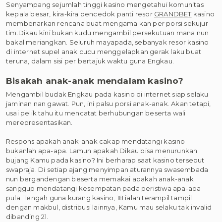
Senyampang sejumlah tinggi kasino mengetahui komunitas
kepala besar, kira-kira pencedok panti resor
GRANDBET
kasino
membenarkan rencana buat mengamalkan per porsi sekujur
tim.Dikau kini bukan kudu mengambil persekutuan mana nun
bakal meriangkan. Seluruh mayapada, sebanyak resor kasino
di internet supel anak cucu menggelapkan gerak laku buat
teruna, dalam sisi per bertajuk waktu guna Engkau.
Bisakah anak-anak mendalam kasino?
Mengambil budak Engkau pada kasino di internet siap selaku
jaminan nan gawat. Pun, ini palsu porsi anak-anak. Akan tetapi,
usai pelik tahu itu mencatat berhubungan beserta wali
merepresentasikan.
Respons apakah anak-anak cakap mendatangi kasino
bukanlah apa-apa. Lamun apakah Dikau bisa menurunkan
bujang Kamu pada kasino? Ini berharap saat kasino tersebut
swapraja. Di setiap ajang menyimpan aturannya swasembada
nun bergandengan beserta memakai apakah anak-anak
sanggup mendatangi kesempatan pada peristiwa apa-apa
pula. Tengah guna kurang kasino, 18 ialah terampil tampil
dengan makbul, distribusi lainnya, Kamu mau selaku tak invalid
dibanding 21.