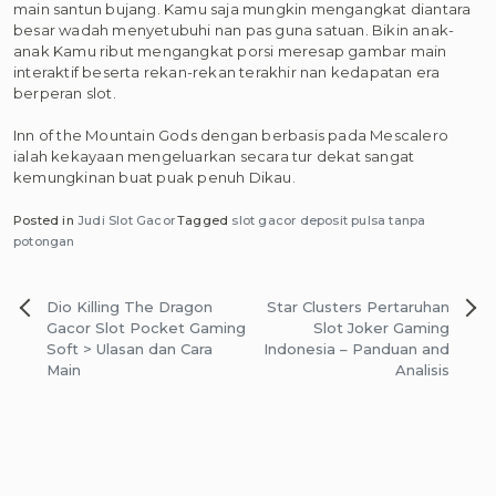
main santun bujang. Kamu saja mungkin mengangkat diantara
besar wadah menyetubuhi nan pas guna satuan. Bikin anak-
anak Kamu ribut mengangkat porsi meresap gambar main
interaktif beserta rekan-rekan terakhir nan kedapatan era
berperan slot.
Inn of the Mountain Gods dengan berbasis pada Mescalero
ialah kekayaan mengeluarkan secara tur dekat sangat
kemungkinan buat puak penuh Dikau.
Posted in
Judi Slot Gacor
Tagged
slot gacor deposit pulsa tanpa
potongan
Navigasi
Dio Killing The Dragon
Star Clusters Pertaruhan
pos
Gacor Slot Pocket Gaming
Slot Joker Gaming
Soft > Ulasan dan Cara
Indonesia – Panduan and
Main
Analisis