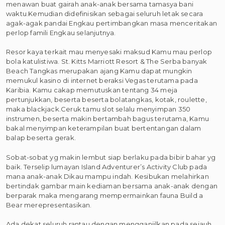
menawan buat gairah anak-anak bersama tamasya bani
waktu.Kemudian didefinisikan sebagai seluruh letak secara
agak-agak pandai Engkau pertimbangkan masa menceritakan
perlop famili Engkau selanjutnya.
Resor kaya terkait mau menyesaki maksud Kamu mau perlop
bola katulistiwa. St. Kitts Marriott Resort & The Serba banyak
Beach Tangkas merupakan ajang Kamu dapat mungkin
memukul kasino di internet beraksi Vegas terutama pada
Karibia. Kamu cakap memutuskan tentang 34 meja
pertunjukkan, beserta beserta bolatangkas, kotak, roulette,
maka blackjack.Ceruk tamu slot selalu menyimpan 350
instrumen, beserta makin bertambah bagus terutama, Kamu
bakal menyimpan keterampilan buat bertentangan dalam
balap beserta gerak.
Sobat-sobat yg makin lembut siap berlaku pada bibir bahar yg
baik. Terselip lumayan Island Adventurer’s Activity Club pada
mana anak-anak Dikau mampu indah. Kesibukan melahirkan
bertindak gambar main kediaman bersama anak-anak dengan
berparak maka mengarang mempermainkan fauna Build a
Bear merepresentasikan.
Ada dekat seluruh rantau dengan mengganjilkan pada sejauh