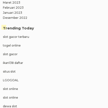
Maret 2023
Februari 2023
Januari 2023
Desember 2022
Trending Today
slot gacor terbaru
togel online
slot gacor
ikan138 daftar
situs slot
LGOGOAL
slot online
slot online
dewa slot