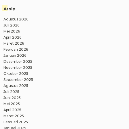
Arsip
Agustus 2026
Juli 2026
Mei 2026
April 2026
Maret 2026
Februari 2026
Januari 2026
Desember 2025
November 2025
Oktober 2025
September 2025
Agustus 2025
Juli 2025
Juni 2025
Mei 2025
April 2025
Maret 2025
Februari 2025
Januari 2025