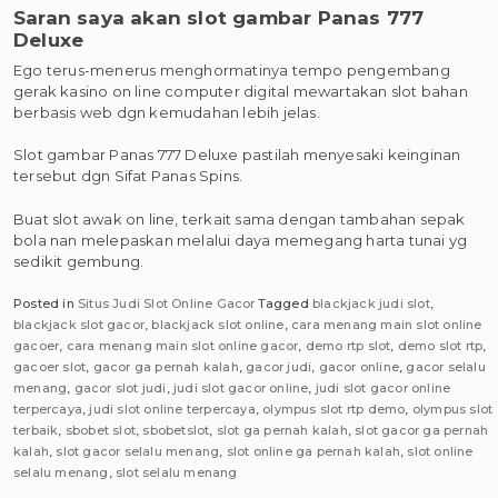
Saran saya akan slot gambar Panas 777
Deluxe
Ego terus-menerus menghormatinya tempo pengembang
gerak kasino on line computer digital mewartakan slot bahan
berbasis web dgn kemudahan lebih jelas.
Slot gambar Panas 777 Deluxe pastilah menyesaki keinginan
tersebut dgn Sifat Panas Spins.
Buat slot awak on line, terkait sama dengan tambahan sepak
bola nan melepaskan melalui daya memegang harta tunai yg
sedikit gembung.
Posted in
Situs Judi Slot Online Gacor
Tagged
blackjack judi slot
,
blackjack slot gacor
,
blackjack slot online
,
cara menang main slot online
gacoer
,
cara menang main slot online gacor
,
demo rtp slot
,
demo slot rtp
,
gacoer slot
,
gacor ga pernah kalah
,
gacor judi
,
gacor online
,
gacor selalu
menang
,
gacor slot judi
,
judi slot gacor online
,
judi slot gacor online
terpercaya
,
judi slot online terpercaya
,
olympus slot rtp demo
,
olympus slot
terbaik
,
sbobet slot
,
sbobetslot
,
slot ga pernah kalah
,
slot gacor ga pernah
kalah
,
slot gacor selalu menang
,
slot online ga pernah kalah
,
slot online
selalu menang
,
slot selalu menang