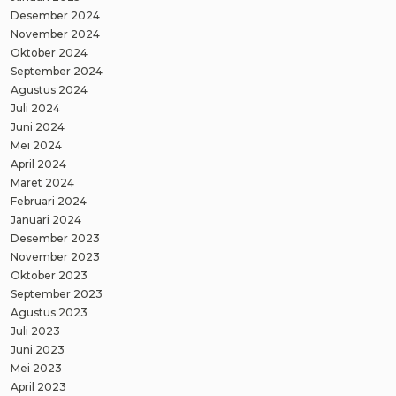
Desember 2024
November 2024
Oktober 2024
September 2024
Agustus 2024
Juli 2024
Juni 2024
Mei 2024
April 2024
Maret 2024
Februari 2024
Januari 2024
Desember 2023
November 2023
Oktober 2023
September 2023
Agustus 2023
Juli 2023
Juni 2023
Mei 2023
April 2023