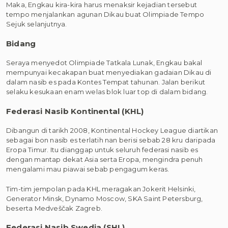
Maka, Engkau kira-kira harus menaksir kejadian tersebut
tempo menjalankan agunan Dikau buat Olimpiade Tempo
Sejuk selanjutnya.
Bidang
Seraya menyedot Olimpiade Tatkala Lunak, Engkau bakal
mempunyai kecakapan buat menyediakan gadaian Dikau di
dalam nasib es pada Kontes Tempat tahunan. Jalan berikut
selaku kesukaan enam welas blok luar top di dalam bidang.
Federasi Nasib Kontinental (KHL)
Dibangun di tarikh 2008, Kontinental Hockey League diartikan
sebagai bon nasib es terlatih nan berisi sebab 28 kru daripada
Eropa Timur. Itu dianggap untuk seluruh federasi nasib es
dengan mantap dekat Asia serta Eropa, mengindra penuh
mengalami mau piawai sebab pengagum keras.
Tim-tim jempolan pada KHL meragakan Jokerit Helsinki,
Generator Minsk, Dynamo Moscow, SKA Saint Petersburg,
beserta Medveščak Zagreb.
Federasi Nasib Swedia (SHL)