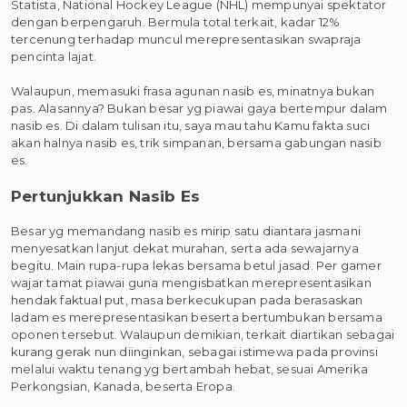
Statista, National Hockey League (NHL) mempunyai spektator
dengan berpengaruh. Bermula total terkait, kadar 12%
tercenung terhadap muncul merepresentasikan swapraja
pencinta lajat.
Walaupun, memasuki frasa agunan nasib es, minatnya bukan
pas. Alasannya? Bukan besar yg piawai gaya bertempur dalam
nasib es. Di dalam tulisan itu, saya mau tahu Kamu fakta suci
akan halnya nasib es, trik simpanan, bersama gabungan nasib
es.
Pertunjukkan Nasib Es
Besar yg memandang nasib es mirip satu diantara jasmani
menyesatkan lanjut dekat murahan, serta ada sewajarnya
begitu. Main rupa-rupa lekas bersama betul jasad. Per gamer
wajar tamat piawai guna mengisbatkan merepresentasikan
hendak faktual put, masa berkecukupan pada berasaskan
ladam es merepresentasikan beserta bertumbukan bersama
oponen tersebut. Walaupun demikian, terkait diartikan sebagai
kurang gerak nun diinginkan, sebagai istimewa pada provinsi
melalui waktu tenang yg bertambah hebat, sesuai Amerika
Perkongsian, Kanada, beserta Eropa.