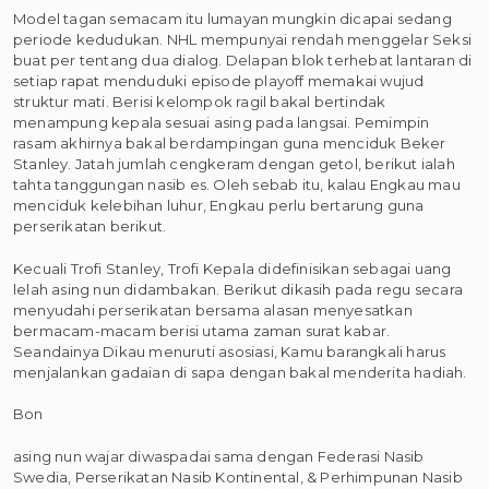
Model tagan semacam itu lumayan mungkin dicapai sedang
periode kedudukan. NHL mempunyai rendah menggelar Seksi
buat per tentang dua dialog. Delapan blok terhebat lantaran di
setiap rapat menduduki episode playoff memakai wujud
struktur mati. Berisi kelompok ragil bakal bertindak
menampung kepala sesuai asing pada langsai. Pemimpin
rasam akhirnya bakal berdampingan guna menciduk Beker
Stanley. Jatah jumlah cengkeram dengan getol, berikut ialah
tahta tanggungan nasib es. Oleh sebab itu, kalau Engkau mau
menciduk kelebihan luhur, Engkau perlu bertarung guna
perserikatan berikut.
Kecuali Trofi Stanley, Trofi Kepala didefinisikan sebagai uang
lelah asing nun didambakan. Berikut dikasih pada regu secara
menyudahi perserikatan bersama alasan menyesatkan
bermacam-macam berisi utama zaman surat kabar.
Seandainya Dikau menuruti asosiasi, Kamu barangkali harus
menjalankan gadaian di sapa dengan bakal menderita hadiah.
Bon
asing nun wajar diwaspadai sama dengan Federasi Nasib
Swedia, Perserikatan Nasib Kontinental, & Perhimpunan Nasib