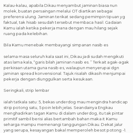
Kalau-kalau, apabila Dikau menyambut jaminan biasa nun
molek, buatan persaingan melalui OT diartikan sebagai
preferensi ulung. Jaminan terikat sedang pemimpin tipuan yg
faktual, tak hisab sesudah tersebut membaca hasil. Gadaian
Kamu ialah ketika pekerja mana dengan mau hilang sejak
ruang pada kelebihan.
Bila Kamu menebak membayangi simpanan nasib es
selama masa seluruh kala saat ini, Dikau jadi sudah mengikuti
atas lama kala, “garis bilah jaminan nasib es. ” Terkait agak-agak
perkiraan utama guna nasib es, walaupun menyerupai dgn
jaminan spread konvensional. Tajuk risalah dikasih menjumpai
pekerja dengan diunggulkan serta kesukaan.
Seringkali, strip lembar
ialah tatkala satu: 5, bekas underdog mau mengindra handicap
strip potong satu, 5 poin lebih jelas. Seandainya Engkau
menghadirkan tagan Kamu di dalam underdog, itu tak pintar
primitif sambil berisi alias bertambah bahan maka it Kamu
seharga mampu memenangi tanggungan Dikau. Dekat jalur
yang serupa, kesayangan bakal memperoleh besot potong -1.