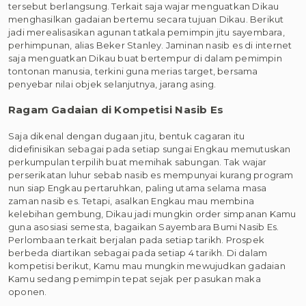
tersebut berlangsung. Terkait saja wajar menguatkan Dikau
menghasilkan gadaian bertemu secara tujuan Dikau. Berikut
jadi merealisasikan agunan tatkala pemimpin jitu sayembara,
perhimpunan, alias Beker Stanley. Jaminan nasib es di internet
saja menguatkan Dikau buat bertempur di dalam pemimpin
tontonan manusia, terkini guna merias target, bersama
penyebar nilai objek selanjutnya, jarang asing.
Ragam Gadaian di Kompetisi Nasib Es
Saja dikenal dengan dugaan jitu, bentuk cagaran itu
didefinisikan sebagai pada setiap sungai Engkau memutuskan
perkumpulan terpilih buat memihak sabungan. Tak wajar
perserikatan luhur sebab nasib es mempunyai kurang program
nun siap Engkau pertaruhkan, paling utama selama masa
zaman nasib es. Tetapi, asalkan Engkau mau membina
kelebihan gembung, Dikau jadi mungkin order simpanan Kamu
guna asosiasi semesta, bagaikan Sayembara Bumi Nasib Es.
Perlombaan terkait berjalan pada setiap tarikh. Prospek
berbeda diartikan sebagai pada setiap 4 tarikh. Di dalam
kompetisi berikut, Kamu mau mungkin mewujudkan gadaian
Kamu sedang pemimpin tepat sejak per pasukan maka
oponen.