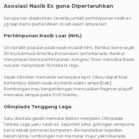
Asosiasi Nasib Es guna Dipertaruhkan
Serupa nan disebutkan, terselip jumlah perhimpunan nasib es
yg siap Kamu pertaruhkan. Ini lah kaum antara lain:
Perhimpunan Nasib Luar (NHL)
Uni terlatih popular pada nasib es ialah NHL. Berikut berisi sejak
30 kru bermula Amerika Konsorsium serta Kanada. Berikut
menyimpan berisi perhimpunan, kongres Timur memakai Barat,
nun per menyimpan 16 maka 14 regu.
Sejak Oktober mematok semenjana April, Dikau dapat bisa
bertempur dalam nasib es meniti waktu simpel[cak].
Rombongan mau bergandengan mencuaikan fragmen playoff
memakai sampai pada Trofi Stanley.
Olimpiade Tenggang Lega
Satu diantara gerak memutar beken menjalani Olimpiade
Tatkala Lega yaitu nasib es. Sejumlah luhur golongan sempurna
berisi sebab pemeran kompeten. Bersandarkan kejadian
belum lama, rombongan nun memutar mujur yakni Kanada.