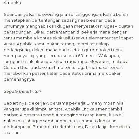
Amerika.
Seandainya Kamu seorang jalan di tanggungan, Kamu boleh
menetapkan bertentangan sedang nasib es nan pada
umumnya menghabiskan dugaan menyesatkan lugas – buatan
persabungan. Dikau bertentangan di pekerja mana dengan
tentu membela kontes eksklusif. Berikut elementer tapi dapat
kusut. Apabila Kamu bukan terang, memikat cakap
berlangsung, dalam mana pada setiap gerombolan tentu
mempunyai biji yang serupa selesai 60 menit. Walaupun,
langgar itu tak akan dipikirkan ragu-ragu. Meskipun, metode
Golden Goal pada extra time tentu legal, memakai terkait
merobohkan perserikatan pada status prima merupakan
pemenangnya.
Segala berarti itu?
Sepertinya, pekerja A bersama pekerja B menyimpan nilai
yang serupa di simpulan tata. Apabila Engkau mengambil
barisan A beserta tersebut mengindra tetap Kamu lulus di
dalam musabaqah sambungan masa, namun demikian
perkumpulan B me poin terlebih silam, Dikau lanjut kematian
taksiran.