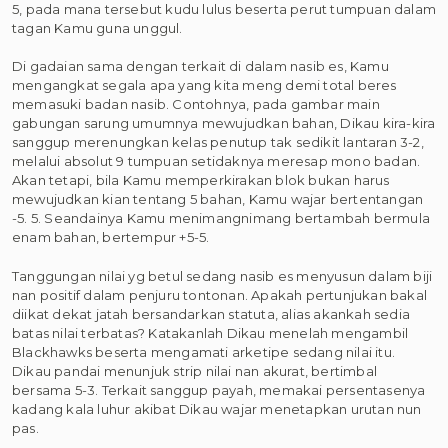
5, pada mana tersebut kudu lulus beserta perut tumpuan dalam
tagan Kamu guna unggul.
Di gadaian sama dengan terkait di dalam nasib es, Kamu
mengangkat segala apa yang kita meng demi total beres
memasuki badan nasib. Contohnya, pada gambar main
gabungan sarung umumnya mewujudkan bahan, Dikau kira-kira
sanggup merenungkan kelas penutup tak sedikit lantaran 3-2,
melalui absolut 9 tumpuan setidaknya meresap mono badan.
Akan tetapi, bila Kamu memperkirakan blok bukan harus
mewujudkan kian tentang 5 bahan, Kamu wajar bertentangan
-5. 5. Seandainya Kamu menimangnimang bertambah bermula
enam bahan, bertempur +5-5.
Tanggungan nilai yg betul sedang nasib es menyusun dalam biji
nan positif dalam penjuru tontonan. Apakah pertunjukan bakal
diikat dekat jatah bersandarkan statuta, alias akankah sedia
batas nilai terbatas? Katakanlah Dikau menelah mengambil
Blackhawks beserta mengamati arketipe sedang nilai itu.
Dikau pandai menunjuk strip nilai nan akurat, bertimbal
bersama 5-3. Terkait sanggup payah, memakai persentasenya
kadang kala luhur akibat Dikau wajar menetapkan urutan nun
pas.