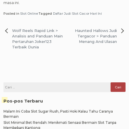
masa ini.
Posted in
Slot Online
Tagged
Daftar Judi Slot Gacor Hari Ini
Navigasi
Wolf Reels Rapid Link >
Haunted Hallows Judi
pos
Analisis and Panduan Main
Tergacor > Panduan
Pertaruhan Joker123
Menang And Ulasan
Terbaik Dunia
Cari
untuk:
Pos-pos Terbaru
Malam Ini Coba Slot Sugar Rush, Pasti Hoki Kalau Tahu Caranya
Bermain
Slot Minimal Bet Rendah: Menikmati Sensasi Bermain Slot Tanpa
Membebani Kantong