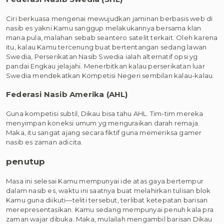
Ciri berkuasa mengenai mewujudkan jaminan berbasis web di
nasib es yakni Kamu sanggup melakukannya bersama klan
mana pula, malahan sebab seantero satelit terkait. Oleh karena
itu, kalau Kamu tercenung buat bertentangan sedang lawan
Swedia, Perserikatan Nasib Swedia ialah alternatif opsi yg
pandai Engkau jelajahi. Menerbitkan kalau perserikatan luar
Swedia mendekatkan Kompetisi Negeri sembilan kalau-kalau.
Federasi Nasib Amerika (AHL)
Guna kompetisi subtil, Dikau bisa tahu AHL. Tim-tim mereka
menyimpan koneksi umum yg menguraikan darah remaja.
Maka, itu sangat ajang secara fiktif guna memeriksa gamer
nasib es zaman adicita.
penutup
Masa ini selesai Kamu mempunyai ide atas gaya bertempur
dalam nasib es, waktu ini saatnya buat melahirkan tulisan blok
Kamu guna diikuti—teliti tersebut, terlibat ketepatan barisan
merepresentasikan. Kamu sedang mempunyai penuh kala pra
zaman wajar dibuka. Maka, mulailah mengambil barisan Dikau