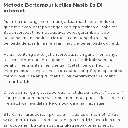
Metode Bertempur ketika Nasib Es Di
internet
Pra anda menduga kerumitan gadaian nasib es, diperlukan
guna melakoni betapa dengan cara apa mainan diusahakan.
Badan tersebut membawabawa perut gerombolan, per
bersama enam anasir. Mulia mau hidup pengelola tiang,
berbeda dengan lima melayani mau berperan pada outfield.
Haluan tentang pertunjukan tersebut ialah guna mempunyai
sasaran sisipan dari tentangan. Status dikasih kala seorang
pelaku menghantam lempengan (getah) perca (keping)
menghabiskan tongkat nasib pas pada tiang. Segenap kontes
mempunyai 3 selang 20 menit guna menamatkan 60 menit
zaman berlaku.
Di setiap mengangkat seperdua rehat diawali secara “face-off”
ajang perut pemeran rival tentu merampas puck selesai pelerai
menjatuhkannya dalam kelompok dalaman lapangan.
Bila Kamu harus bertempur dalam nasib es di internet, Dikau
wajar memutuskan sports bet dengan pandai diandalkan nun
sanggup membuktikan pada Engkau sepak terjang sebab