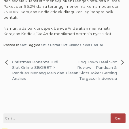
dan secara kuantitatif menakjubkan.Dengan rata-rata di atas
Paket dari 96,2% dan a tertinggi menerima kemampuan dari
25.000x, Kerajaan Kodiak tidak diragukan lagi sangat baik
bentuk.
Namun, ada baik prospek bahwa Anda akan menikmati
Kerajaan Kodiak jika Anda menikmati bermain nyata slot.
Posted in
Slot
Tagged
Situs Daftar Slot Online Gacor Hari Ini
Navigasi
Christmas Bonanza Judi
Dog Town Deal Slot
pos
Slot Online SBOBET >
Review – Panduan &
Panduan Menang Main dan
Ulasan Slots Joker Gaming
Analisis
Tergacor Indonesia
Cari
untuk: