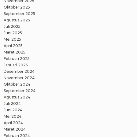
November 2025
Oktober 2025
September 2025
Agustus 2025
Juli 2025
Juni 2025
Mei 2025
April 2025
Maret 2025
Februari 2025
Januari 2025
Desember 2024
November 2024
Oktober 2024
September 2024
Agustus 2024
Juli 2024
Juni 2024
Mei 2024
April 2024
Maret 2024
Februari 2024