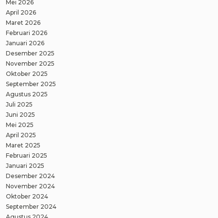
Mei 2026
April 2026
Maret 2026
Februari 2026
Januari 2026
Desember 2025
November 2025
Oktober 2025
September 2025
Agustus 2025
Juli 2025
Juni 2025
Mei 2025
April 2025
Maret 2025
Februari 2025
Januari 2025
Desember 2024
November 2024
Oktober 2024
September 2024
Agustus 2024