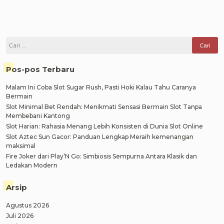
Cari
untuk:
Pos-pos Terbaru
Malam Ini Coba Slot Sugar Rush, Pasti Hoki Kalau Tahu Caranya
Bermain
Slot Minimal Bet Rendah: Menikmati Sensasi Bermain Slot Tanpa
Membebani Kantong
Slot Harian: Rahasia Menang Lebih Konsisten di Dunia Slot Online
Slot Aztec Sun Gacor: Panduan Lengkap Meraih kemenangan
maksimal
Fire Joker dari Play’N Go: Simbiosis Sempurna Antara Klasik dan
Ledakan Modern
Arsip
Agustus 2026
Juli 2026