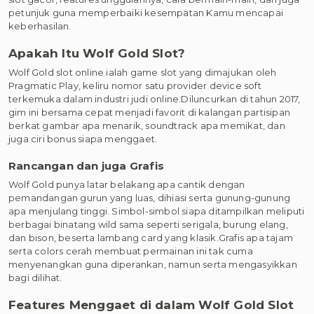
petunjuk guna memperbaiki kesempatan Kamu mencapai
keberhasilan.
Apakah Itu Wolf Gold Slot?
Wolf Gold slot online ialah game slot yang dimajukan oleh
Pragmatic Play, keliru nomor satu provider device soft
terkemuka dalam industri judi online.Diluncurkan di tahun 2017,
gim ini bersama cepat menjadi favorit di kalangan partisipan
berkat gambar apa menarik, soundtrack apa memikat, dan
juga ciri bonus siapa menggaet.
Rancangan dan juga Grafis
Wolf Gold punya latar belakang apa cantik dengan
pemandangan gurun yang luas, dihiasi serta gunung-gunung
apa menjulang tinggi. Simbol-simbol siapa ditampilkan meliputi
berbagai binatang wild sama seperti serigala, burung elang,
dan bison, beserta lambang card yang klasik.Grafis apa tajam
serta colors cerah membuat permainan ini tak cuma
menyenangkan guna diperankan, namun serta mengasyikkan
bagi dilihat.
Features Menggaet di dalam Wolf Gold Slot