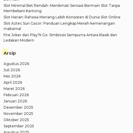
Slot Minimal Bet Rendah: Menikmati Sensasi Bermain Slot Tanpa
Membebani Kantong
Slot Harian: Rahasia Menang Lebih Konsisten di Dunia Slot Online
Slot Aztec Sun Gacor: Panduan Lengkap Meraih kemenangan
maksimal
Fire Joker dari Play’N Go: Simbiosis Sempurna Antara Klasik dan
Ledakan Modern
Arsip
Agustus 2026
Juli 2026
Mei 2026
April 2026
Maret 2026
Februari 2026
Januari 2026
Desember 2025
November 2025
Oktober 2025
September 2025
Agustus 2025