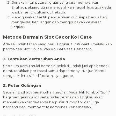
Gunakan fitur putaran gratis yang bisa memberikan
Engkau peluang guna mengalahkan hadiah luas tidak ada
wajib memunculkan duit ekstra.
Menggunakan taktik pengelolaan duit siapa bagus bagi
mengawasi kehilangan dan menggunakan kejayaan
Engkau.
Metode Bermain Slot Gacor Koi Gate
Ada sejumlah tahap yang perlu Engkau turuti waktu melakukan
permainan Slot Online Ikan Koi Gate asal Habanero:
1. Tentukan Pertaruhan Anda
Sebelum Kamu mulai bermain, seleksi jumlah judi apa hendak
Kamu taruhkan per rotasi.Kamu dapat menyusun judi Kamu
dengan klik tuts “Judi” dalam layar game.
2. Putar Gulungan
Setelah Engkau menentukan taruhan Anda, klik tombol “Spin”
bagi mengelilingi roll serta mulai permainan. Engkau akan
menyaksikan tanda-tanda berputar di monitor dan juga
berhenti bagi membentuk kombinasi keberhasilan.