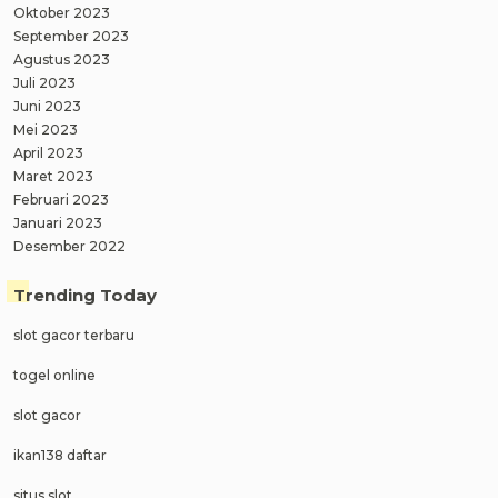
Oktober 2023
September 2023
Agustus 2023
Juli 2023
Juni 2023
Mei 2023
April 2023
Maret 2023
Februari 2023
Januari 2023
Desember 2022
Trending Today
slot gacor terbaru
togel online
slot gacor
ikan138 daftar
situs slot