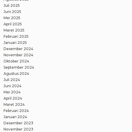
Juli 2025
Juni 2025
Mei 2025
April 2025
Maret 2025
Februari 2025
Januari 2025
Desember 2024
November 2024
Oktober 2024
September 2024
Agustus 2024
Juli 2024
Juni 2024
Mei 2024
April 2024
Maret 2024
Februari 2024
Januari 2024
Desember 2023
November 2023