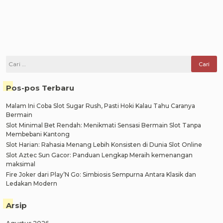
Cari
untuk:
Pos-pos Terbaru
Malam Ini Coba Slot Sugar Rush, Pasti Hoki Kalau Tahu Caranya
Bermain
Slot Minimal Bet Rendah: Menikmati Sensasi Bermain Slot Tanpa
Membebani Kantong
Slot Harian: Rahasia Menang Lebih Konsisten di Dunia Slot Online
Slot Aztec Sun Gacor: Panduan Lengkap Meraih kemenangan
maksimal
Fire Joker dari Play’N Go: Simbiosis Sempurna Antara Klasik dan
Ledakan Modern
Arsip