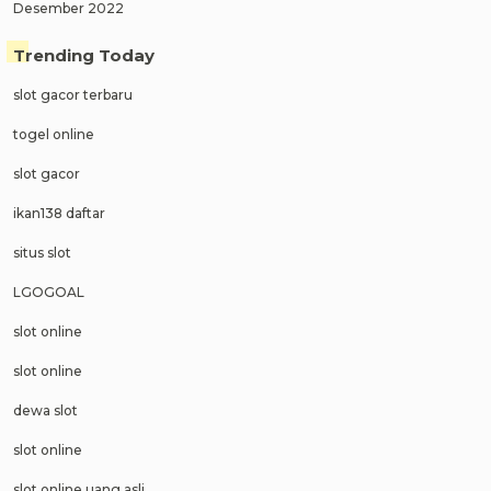
Desember 2022
Trending Today
slot gacor terbaru
togel online
slot gacor
ikan138 daftar
situs slot
LGOGOAL
slot online
slot online
dewa slot
slot online
slot online uang asli