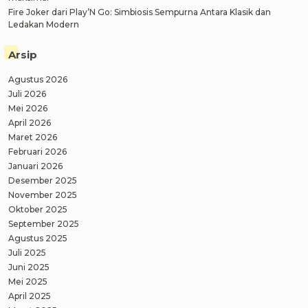
Fire Joker dari Play’N Go: Simbiosis Sempurna Antara Klasik dan
Ledakan Modern
Arsip
Agustus 2026
Juli 2026
Mei 2026
April 2026
Maret 2026
Februari 2026
Januari 2026
Desember 2025
November 2025
Oktober 2025
September 2025
Agustus 2025
Juli 2025
Juni 2025
Mei 2025
April 2025