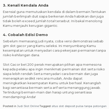
3. Kenali Kendala Anda
Esensial guna memutuskan kendala di dalam bermain.Tentukan
jumlah berlimpah duit siapa berkenan Anda habiskan dan juga
tidak boleh exceed jumlah total tersebut. Ini bakal menolong
Kamu menjauhi kerugian gigantic.
4. Cobalah Edisi Demo
Sebelum memasang judi nyata, coba versi demonstrasi sebab
gim slot gacor yang Kamu seleksi. Ini menyumbang Kamu
kesempatan untuk menyadari cara pekerjaan permainan tanpa
risiko kehilangan dana.
Slot Gacor bet 200 perak merupakan pilihan apa memesona
kepada pelaku apa ingin menikmati permainan slot serta risiko
siapa lebih rendah.Serta menyadari cara bermain dan juga
menerapkan sedikit rencana mudah, Anda dapat
meningkatkan kesempatan Kamu untuk berhasil. Kenanglah
bagi senantiasa bermain serta arif serta menanggung jawab.
Terlindungi bermain-main dan harap untung senantiasa
mendampingi Anda!
Posted in
Judi Slot Online
Tagged
situs slot deposit pulsa tanpa potongan