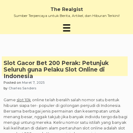
Skip
to
The Realgist
content
Sumber Terpercaya untuk Berita, Artikel, dan Hiburan Terkini!
Slot Gacor Bet 200 Perak: Petunjuk
Seluruh guna Pelaku Slot Online di
Indonesia
Posted on
Maret 7, 2025
by
Charles Sanders
Game
slot 10k
online telah beralih salah nomor satu bentuk
hiburan siapa ter- populer di golongan penjudi di Indonesia.
Bersama berbagai jenis permainan dan kesempatan untuk
menang besar, nggak takjub jika banyak individu tergoda bagi
menguji untung mereka. Keliru nomor satu istilah yang banyak
kali kelihatan di dalam alam pertaruhan slot online adalah slot