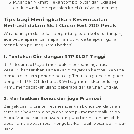
Putar dan Nikmati: Tekan tombol putar dan juga see
apakah Anda memperoleh kombinasi yang menang!
Tips bagi Meningkatkan Kesempatan
Berhasil dalam Slot Gacor Bet 200 Perak
Walaupun gim slot sekali bergantung pada keberuntungan,
ada beberapa rencana apa mampu Anda terapkan guna
menaikkan peluang Kamu berhasil:
1. Tentukan Gim dengan RTP SLOT Tinggi
RTP (Return to Player) merupakan perbandingan asal
keseluruhan taruhan siapa akan dibayarkan kembali kepada
pemain di dalam periode panjang.Tentukan game slot gacor
dengan RTP SLOT di di atas 95% bagi menaikkan peluang
Kamu mendapatkan ulang beberapa dari taruhan Engkau.
2. Manfaatkan Bonus dan juga Promosi
Banyak casino di internet memberikan bonus pendaftaran
serta peningkatan lainnya apa mampu memperbaiki saldo
Anda. Manfaatkan penawaran ini guna bermain-main lebih
besar lama bebas mesti mengeluarkan lebih besar berlimpah
uang.