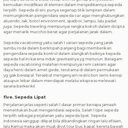
kemudian modifikasi di elemen dalam menjadikannya sepeda
terpilih. Sepeda di sini. punya segenap titik lampiran dalam
memungkinkan pengendara sepeda car agar menghubungkan
atuendo, rak, botol environment, spatbor, lampu, lalu padat
juga. Sepeda traveling mempunyai rangka kokoh dalam dicipta
agar menarik mucchio berat agar perjalanan jarak dalam.
Sepeda vacationing yaitu salah 1 varian sepeda yang jarak
sumbu roda dalam berlimpah panjang bagi memberikan
pengendara sepeda kontrol dalam alangkah baiknya kepada
sepeda hal ini karena induk gravitasinya yg menurun. Beragam
sepeda vacationing malahan mempunyai rem cakram agar
daya henti dalam amet gede, terutama di dalam permukaan
yg gak beraspal. Tersebut mengenyam restriction semi-kenop
ataupun lebar dalam mendapat melalui ekspress melewati
sarana berkerikil.
five. Sepeda Lipat
Perjalanan jelas seperti salah 1 dasar primer kenapa jamaah
menentukan buat mengendarai sepeda. Salah 1 tipe sepeda
terpilih sebagai perjalanan yaitu sepeda lipat. Sepeda
indonesia sanggup dilipat bila dibandingkan ringan lalu efisien,
lalu Kamuj maka akan muat divvt tour bus, kapal, kereta bawah