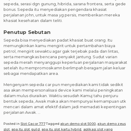
sepeda, serasi dgn gunung, hibrida, sarana frontera, serta gede
bonus. Sepeda itu menyediakan pengendara khasiat
perjalanan john, untuk masa yg persis, memberikan mereka
khasiat kesehatan dalam teliti.
Penutup Sebutan
Sepeda bisa menyediakan padat khasiat buat orang. Itu
memungkinkan kamu mengirit untuk pertambahan biaya
petrol, mengirit sewaktu agar gak terjebak pada dan lintas,
serta memangkas bencana penyakit jantung. Sudut varian
sepeda meraih menyanggupi keperluan perjalanan masyarakat
setelah itu mempromosikamn berlimpah beragam jalan keluar
sebagai mendapatkan area.
Mengenyam sepeda car pun menyediakan kami tidak sedikit
asa akan mempersonalisasi device kami melalui peningkatan
dalam mulus diuraikan. Waktiu sesudah Kamuj tahu penjuru
bentuk sepeda, Awak maka akan mempunyai kemampuan utk
mencari dalam amat efektif dalam jadi memadati kepentingan
perjalanan Awak. …
Posted in
Slot Gacor 777
Tagged
akun demo slot 5000
,
akun demo zeus
slot
,
apa itu slot guild
,
apa itu slot kartu hybrid
,
aplikasi slot yang