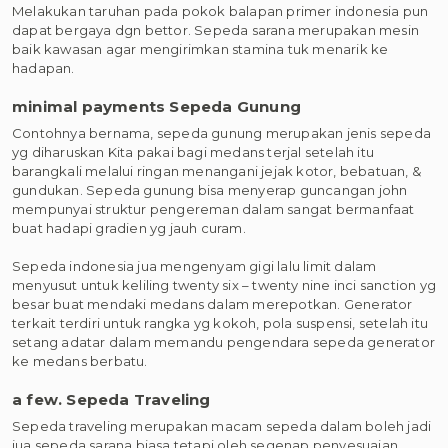
Melakukan taruhan pada pokok balapan primer indonesia pun
dapat bergaya dgn bettor. Sepeda sarana merupakan mesin
baik kawasan agar mengirimkan stamina tuk menarik ke
hadapan.
minimal payments Sepeda Gunung
Contohnya bernama, sepeda gunung merupakan jenis sepeda
yg diharuskan Kita pakai bagi medans terjal setelah itu
barangkali melalui ringan menangani jejak kotor, bebatuan, &
gundukan. Sepeda gunung bisa menyerap guncangan john
mempunyai struktur pengereman dalam sangat bermanfaat
buat hadapi gradien yg jauh curam.
Sepeda indonesia jua mengenyam gigi lalu limit dalam
menyusut untuk keliling twenty six – twenty nine inci sanction yg
besar buat mendaki medans dalam merepotkan. Generator
terkait terdiri untuk rangka yg kokoh, pola suspensi, setelah itu
setang adatar dalam memandu pengendara sepeda generator
ke medans berbatu.
a few. Sepeda Traveling
Sepeda traveling merupakan macam sepeda dalam boleh jadi
jua sepeda sarana biasa tetapi oleh segenap penyesuaian