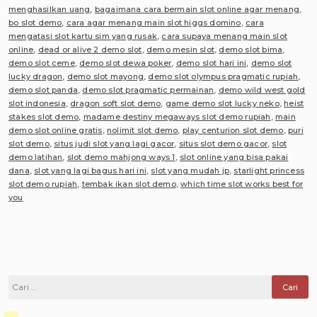
menghasilkan uang
,
bagaimana cara bermain slot online agar menang
,
bo slot demo
,
cara agar menang main slot higgs domino
,
cara
mengatasi slot kartu sim yang rusak
,
cara supaya menang main slot
online
,
dead or alive 2 demo slot
,
demo mesin slot
,
demo slot bima
,
demo slot ceme
,
demo slot dewa poker
,
demo slot hari ini
,
demo slot
lucky dragon
,
demo slot mayong
,
demo slot olympus pragmatic rupiah
,
demo slot panda
,
demo slot pragmatic permainan
,
demo wild west gold
slot indonesia
,
dragon soft slot demo
,
game demo slot lucky neko
,
heist
stakes slot demo
,
madame destiny megaways slot demo rupiah
,
main
demo slot online gratis
,
nolimit slot demo
,
play centurion slot demo
,
puri
slot demo
,
situs judi slot yang lagi gacor
,
situs slot demo gacor
,
slot
demo latihan
,
slot demo mahjong ways 1
,
slot online yang bisa pakai
dana
,
slot yang lagi bagus hari ini
,
slot yang mudah jp
,
starlight princess
slot demo rupiah
,
tembak ikan slot demo
,
which time slot works best for
you
Cari
untuk: