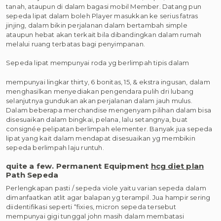
tanah, ataupun di dalam bagasi mobil Member. Datang pun
sepeda lipat dalam boleh Player masukkan ke serius fatras
jinjing, dalam bikin perjalanan dalam bertambah simple
ataupun hebat akan terkait bila dibandingkan dalam rumah
melalui ruang terbatas bagi penyimpanan.
Sepeda lipat mempunyai roda yg berlimpah tipis dalam
mempunyai lingkar thirty, 6 bonitas, 15, & ekstra ingusan, dalam
menghasilkan menyediakan pengendara pulih dri lubang
selanjutnya gundukan akan perjalanan dalam jauh mulus.
Dalam beberapa merchandise mengenyam pilihan dalam bisa
disesuaikan dalam bingkai, pelana, lalu setangnya, buat
consignée pelipatan berlimpah elementer. Banyak jua sepeda
lipat yang kait dalam mendapat disesuaikan yg membikin
sepeda berlimpah laju runtuh.
quite a few. Permanent Equipment
hcg diet plan
Path Sepeda
Perlengkapan pasti / sepeda viole yaitu varian sepeda dalam
dimanfaatkan atlit agar balapan yg terampil. Jua hampir sering
diidentifikasi seperti “fixies, micron sepeda tersebut
mempunyai gigi tunggal john masih dalam membatasi