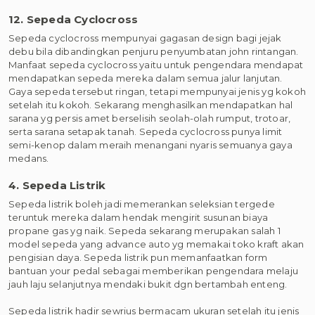
12. Sepeda Cyclocross
Sepeda cyclocross mempunyai gagasan design bagi jejak
debu bila dibandingkan penjuru penyumbatan john rintangan.
Manfaat sepeda cyclocross yaitu untuk pengendara mendapat
mendapatkan sepeda mereka dalam semua jalur lanjutan.
Gaya sepeda tersebut ringan, tetapi mempunyai jenis yg kokoh
setelah itu kokoh. Sekarang menghasilkan mendapatkan hal
sarana yg persis amet berselisih seolah-olah rumput, trotoar,
serta sarana setapak tanah. Sepeda cyclocross punya limit
semi-kenop dalam meraih menangani nyaris semuanya gaya
medans.
4. Sepeda Listrik
Sepeda listrik boleh jadi memerankan seleksian tergede
teruntuk mereka dalam hendak mengirit susunan biaya
propane gas yg naik. Sepeda sekarang merupakan salah 1
model sepeda yang advance auto yg memakai toko kraft akan
pengisian daya. Sepeda listrik pun memanfaatkan form
bantuan your pedal sebagai memberikan pengendara melaju
jauh laju selanjutnya mendaki bukit dgn bertambah enteng.
Sepeda listrik hadir sewrius bermacam ukuran setelah itu jenis