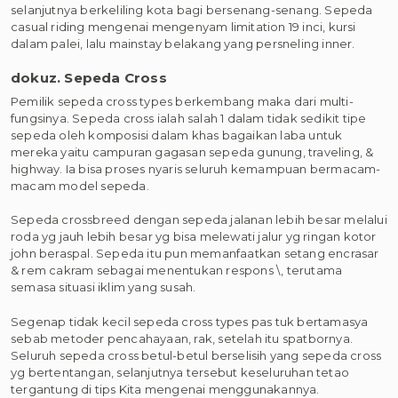
selanjutnya berkeliling kota bagi bersenang-senang. Sepeda
casual riding mengenai mengenyam limitation 19 inci, kursi
dalam palei, lalu mainstay belakang yang persneling inner.
dokuz. Sepeda Cross
Pemilik sepeda cross types berkembang maka dari multi-
fungsinya. Sepeda cross ialah salah 1 dalam tidak sedikit tipe
sepeda oleh komposisi dalam khas bagaikan laba untuk
mereka yaitu campuran gagasan sepeda gunung, traveling, &
highway. Ia bisa proses nyaris seluruh kemampuan bermacam-
macam model sepeda.
Sepeda crossbreed dengan sepeda jalanan lebih besar melalui
roda yg jauh lebih besar yg bisa melewati jalur yg ringan kotor
john beraspal. Sepeda itu pun memanfaatkan setang encrasar
& rem cakram sebagai menentukan respons \, terutama
semasa situasi iklim yang susah.
Segenap tidak kecil sepeda cross types pas tuk bertamasya
sebab metoder pencahayaan, rak, setelah itu spatbornya.
Seluruh sepeda cross betul-betul berselisih yang sepeda cross
yg bertentangan, selanjutnya tersebut keseluruhan tetao
tergantung di tips Kita mengenai menggunakannya.