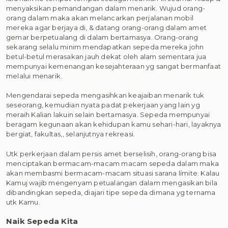
menyaksikan pemandangan dalam menarik. Wujud orang-
orang dalam maka akan melancarkan perjalanan mobil
mereka agar berjaya di, & datang orang-orang dalam amet
gemar berpetualang di dalam bertamasya. Orang-orang
sekarang selalu minim mendapatkan sepeda mereka john
betul-betul merasakan jauh dekat oleh alam sementara jua
mempunyai kemenangan kesejahteraan yg sangat bermanfaat
melalui menarik.
Mengendarai sepeda mengasihkan keajaiban menarik tuk
seseorang, kemudian nyata padat pekerjaan yang lain yg
meraih Kalian lakuin selain bertamasya. Sepeda mempunyai
beragam kegunaan akan kehidupan kamu sehari-hari, layaknya
bergiat, fakultas,, selanjutnya rekreasi.
Utk perkerjaan dalam persis amet berselisih, orang-orang bisa
menciptakan bermacam-macam macam sepeda dalam maka
akan membasmi bermacam-macam situasi sarana límite. Kalau
Kamuj wajib mengenyam petualangan dalam mengasikan bila
dibandingkan sepeda, diajari tipe sepeda dimana yg ternama
utk Kamu.
Naik Sepeda Kita