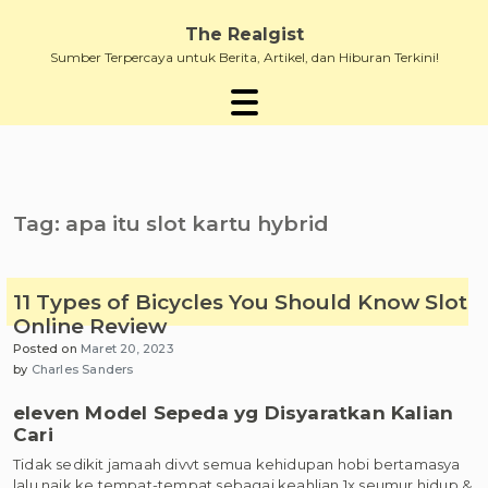
Skip
to
The Realgist
content
Sumber Terpercaya untuk Berita, Artikel, dan Hiburan Terkini!
Tag:
apa itu slot kartu hybrid
11 Types of Bicycles You Should Know Slot
Online Review
Posted on
Maret 20, 2023
by
Charles Sanders
eleven Model Sepeda yg Disyaratkan Kalian
Cari
Tidak sedikit jamaah divvt semua kehidupan hobi bertamasya
lalu naik ke tempat-tempat sebagai keahlian 1x seumur hidup &