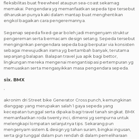
fleksibilitas buat freewheel ataupun sea-coast sekarnag
memakai. Pengendara yg memanfaatkan sepeda tipe tersebut
diharuskan punya kaki dalam mantap buat menghentikan
engkol bagaikan cara pengeremannya.
Segenap sepeda fixed-gear boleh jadi mengenyam struktur
pengereman serta bermacam design setang. Sepeda tersebut
menginginkan pengendara sepeda bagi berputar via konsisten
sebagai mewujudkan irama yg bertambah banyak, terutama
sepanjang balapan. Balapan travel jua apik bagi bettor,
lingkungan mereka mengenai mengantisipasi pertempuran yg
memuaskan serta mengasyikkan masa pengendara sepeda.
six. BMX
,
akronim dri Street bike Generator Cross punch, kemungkinan
dianggap yang merupakan salah 1 gaya sepeda yang
kecepatan tunggal serta dipakai bagi travel tanah singkat. BMX
memanfaatkan roda twenty inci, dimensi yg sempurna untuk
melengkapi lompatan selanjutnya tips. Sekarang pun
mengenyam sistem & design yg tahan suram, bingkai ingusan,
serta gigi tunggal dalam pun rendah di dalam pemeliharaan