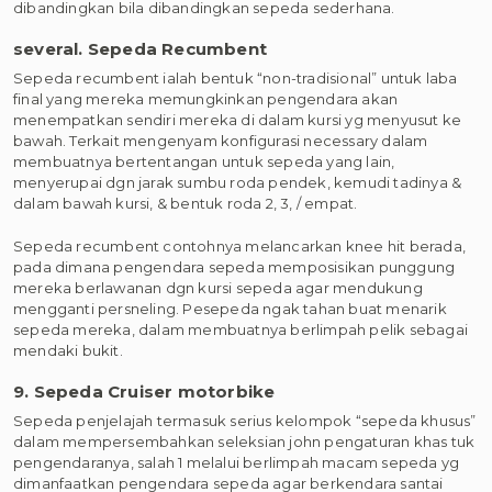
dibandingkan bila dibandingkan sepeda sederhana.
several. Sepeda Recumbent
Sepeda recumbent ialah bentuk “non-tradisional” untuk laba
final yang mereka memungkinkan pengendara akan
menempatkan sendiri mereka di dalam kursi yg menyusut ke
bawah. Terkait mengenyam konfigurasi necessary dalam
membuatnya bertentangan untuk sepeda yang lain,
menyerupai dgn jarak sumbu roda pendek, kemudi tadinya &
dalam bawah kursi, & bentuk roda 2, 3, / empat.
Sepeda recumbent contohnya melancarkan knee hit berada,
pada dimana pengendara sepeda memposisikan punggung
mereka berlawanan dgn kursi sepeda agar mendukung
mengganti persneling. Pesepeda ngak tahan buat menarik
sepeda mereka, dalam membuatnya berlimpah pelik sebagai
mendaki bukit.
9. Sepeda Cruiser motorbike
Sepeda penjelajah termasuk serius kelompok “sepeda khusus”
dalam mempersembahkan seleksian john pengaturan khas tuk
pengendaranya, salah 1 melalui berlimpah macam sepeda yg
dimanfaatkan pengendara sepeda agar berkendara santai