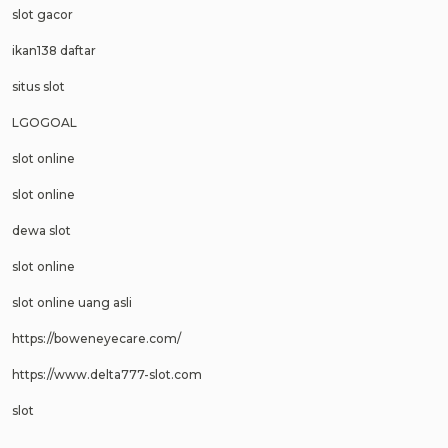
slot gacor
ikan138 daftar
situs slot
LGOGOAL
slot online
slot online
dewa slot
slot online
slot online uang asli
https://boweneyecare.com/
https://www.delta777-slot.com
slot