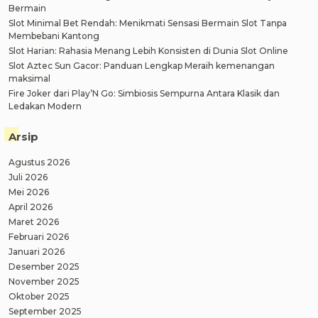
Bermain
Slot Minimal Bet Rendah: Menikmati Sensasi Bermain Slot Tanpa
Membebani Kantong
Slot Harian: Rahasia Menang Lebih Konsisten di Dunia Slot Online
Slot Aztec Sun Gacor: Panduan Lengkap Meraih kemenangan
maksimal
Fire Joker dari Play’N Go: Simbiosis Sempurna Antara Klasik dan
Ledakan Modern
Arsip
Agustus 2026
Juli 2026
Mei 2026
April 2026
Maret 2026
Februari 2026
Januari 2026
Desember 2025
November 2025
Oktober 2025
September 2025