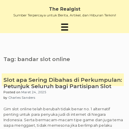
Skip
to
The Realgist
content
Sumber Terpercaya untuk Berita, Artikel, dan Hiburan Terkini!
Tag:
bandar slot online
Slot apa Sering Dibahas di Perkumpulan:
Petunjuk Seluruh bagi Partisipan Slot
Posted on
Maret 24, 2025
by
Charles Sanders
Gim slot online telah berubah tidak benar no. 1 alternatif
penting untuk para penyuka judi di internet di Negara
Indonesia. Serta bermacam-macam tipe game dan juga tema
siapa menggaet, tidak memesona jika berlimpah pelaku