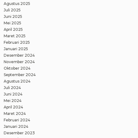
Agustus 2025
Juli 2025
Juni 2025
Mei 2025
April 2025
Maret 2025
Februari 2025
Januari 2025
Desember 2024
November 2024
Oktober 2024
September 2024
Agustus 2024
Juli 2024
Juni 2024
Mei 2024
April 2024
Maret 2024
Februari 2024
Januari 2024
Desember 2023