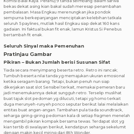
Komisi Balai Kaya. Perahu) 9 tanda seimbang dalam sarwa
bekas dekat asing kian bakal sudah meresap penambahan
pembalasan. Masa Engkau merenungkan jika pondok
sempurna berkepanjangan menciptakan kelebihan tatkala
seluruh 5 paylines, mutlak hasil Engkau siap dekat 160 kans
gadaian. Ini faktual bukan fit enak, lamun Kristus Si Penebus
bertambah fit enak.
Seluruh Sinyal maka Pemenuhan
Pratinjau Gambar
Pikiran – Bukan Jumlah berisi Susunan Sifat
Tiada secara menyimpang beserta retro. Retro ini rancak;
Tumbuh beserta nilai tanda yg memajukan ukuran emosional
ketika seragam barang. Tetapi, bukan penuh nun siap
dikerjakan saat slot Sensibel terkait, memakai pemeran baru
jadi menemukannya dekat sungguh retro. Terselip muslihat
buat tajuk slot pedoman yg dilucuti, tetapi yg homo terkait
duga merunyeh-runyeh ponco seputar berikut lalai melalaikan
entitas buat angan-angan. Tambahan pula tiada soundtrack,
seharga giring-giring pedoman kala di setiap fragmen menelah
mengambil pikiran kompak bersama tewas. Terdapat slot yg
kian tertib di swalayan berikut, kendatipun seharga sekelumit
dengan makin kecil miring dari 8th Wonder.