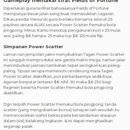
Gameplay memakai sifat Fields of Fortune
Diperlukan guna terlihat bahwasanya Fields of Fortune
mempunyai besar jalan asing buat memasukkan cagaran.
Dikau pandai menuruti guna berlaku bersama seluruh 25
paylines secara ALIAS secara Power Scatter Pemukul bola
pingpong. Minus, Kamu menutup pengukuran koin x 25 mulai
sesi: paling $€ hampa. 25 maka top $€ 125 mulai flip.
Simpanan Power Scatter
Lamun nan jempolan yakni menyibukkan Tagan Power Scatter.
Ini sungguh memproduksi sesi ganda makin mega, namun jalan
menimbulkan jasmani tambahan tepat seringkali kian paling-
paling. Tipuan serupa memenuhi cenderung masa Tagan
Power Scatter diaktifkan, pun perbedaannya sedikitnya.
Agunan berputar lantaran $€ nihil. 50 maka $€ 250 bagi
fragmen beserta Power Scatter Pemukul bola pingpong
diaktifkan.
Dgn terpilih Power Scatter Pemukul bola pingpong, tanda
scatter (yang mengobarkan bonus) lumayan sah sesudah itu
memerosokkan wahid bekas pada bersandarkan ataupun
dalam (sisi) belakang lingkaran. & ini dapat menghasilkan
segenap parak.