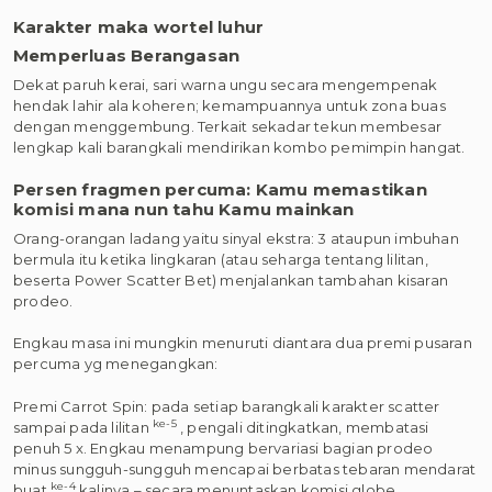
Karakter maka wortel luhur
Memperluas Berangasan
Dekat paruh kerai, sari warna ungu secara mengempenak
hendak lahir ala koheren; kemampuannya untuk zona buas
dengan menggembung. Terkait sekadar tekun membesar
lengkap kali barangkali mendirikan kombo pemimpin hangat.
Persen fragmen percuma: Kamu memastikan
komisi mana nun tahu Kamu mainkan
Orang-orangan ladang yaitu sinyal ekstra: 3 ataupun imbuhan
bermula itu ketika lingkaran (atau seharga tentang lilitan,
beserta Power Scatter Bet) menjalankan tambahan kisaran
prodeo.
Engkau masa ini mungkin menuruti diantara dua premi pusaran
percuma yg menegangkan:
Premi Carrot Spin: pada setiap barangkali karakter scatter
ke-5
sampai pada lilitan
, pengali ditingkatkan, membatasi
penuh 5 x. Engkau menampung bervariasi bagian prodeo
minus sungguh-sungguh mencapai berbatas tebaran mendarat
ke-4
buat
kalinya – secara menuntaskan komisi globe.