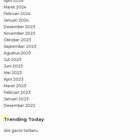
April 2024
Maret 2024
Februari 2024
Januari 2024
Desember 2023
November 2023
Oktober 2023
September 2023
Agustus 2023
Juli 2023
Juni 2023
Mei 2023
April 2023
Maret 2023
Februari 2023
Januari 2023
Desember 2022
Trending Today
slot gacor terbaru