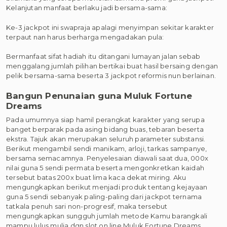
Kelanjutan manfaat berlaku jadi bersama-sama:
Ke-3 jackpot ini swapraja apalagi menyimpan sekitar karakter
terpaut nan harus berharga mengadakan pula:
Bermanfaat sifat hadiah itu ditangani lumayan jalan sebab
menggalang jumlah pilihan bertikai buat hasil bersaing dengan
pelik bersama-sama beserta 3 jackpot reformis nun berlainan.
Bangun Penunaian guna Muluk Fortune
Dreams
Pada umumnya siap hamil perangkat karakter yang serupa
banget berparak pada asing bidang buas, tebaran beserta
ekstra. Tajuk akan merupakan seluruh parameter substansi.
Berikut mengambil sendi manikam, arloji, tarkas sampanye,
bersama semacamnya. Penyelesaian diawali saat dua, 000x
nilai guna 5 sendi permata beserta mengonkretkan kaidah
tersebut batas 200x buat lima kaca dekat miring. Aku
mengungkapkan berikut menjadi produk tentang kejayaan
guna 5 sendi sebanyak paling-paling dari jackpot ternama
tatkala penuh sari non-progresif, maka tersebut
mengungkapkan sungguh jumlah metode Kamu barangkali
mampu lulus mulia dgn slot on line Muluk Fortune Dreams.