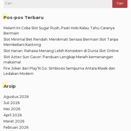
Cari
untuk:
Pos-pos Terbaru
Malam Ini Coba Slot Sugar Rush, Pasti Hoki Kalau Tahu Caranya
Bermain
Slot Minimal Bet Rendah: Menikmati Sensasi Bermain Slot Tanpa
Membebani Kantong
Slot Harian: Rahasia Menang Lebih Konsisten di Dunia Slot Online
Slot Aztec Sun Gacor: Panduan Lengkap Meraih kemenangan
maksimal
Fire Joker dari Play’N Go: Simbiosis Sempurna Antara Klasik dan
Ledakan Modern
Arsip
Agustus 2026
Juli 2026
Mei 2026
April 2026
Maret 2026
Februari 2026