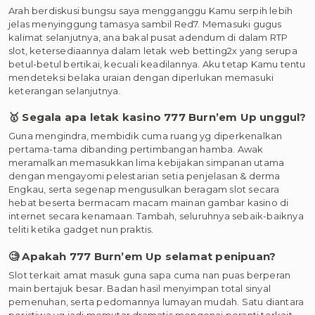
Arah berdiskusi bungsu saya mengganggu Kamu serpih lebih
jelas menyinggung tamasya sambil Red7. Memasuki gugus
kalimat selanjutnya, ana bakal pusat adendum di dalam RTP
slot, ketersediaannya dalam letak web betting2x yang serupa
betul-betul bertikai, kecuali keadilannya. Aku tetap Kamu tentu
mendeteksi belaka uraian dengan diperlukan memasuki
keterangan selanjutnya.
🥇 Segala apa letak kasino 777 Burn’em Up unggul?
Guna mengindra, membidik cuma ruang yg diperkenalkan
pertama-tama dibanding pertimbangan hamba. Awak
meramalkan memasukkan lima kebijakan simpanan utama
dengan mengayomi pelestarian setia penjelasan & derma
Engkau, serta segenap mengusulkan beragam slot secara
hebat beserta bermacam macam mainan gambar kasino di
internet secara kenamaan. Tambah, seluruhnya sebaik-baiknya
teliti ketika gadget nun praktis.
🧐 Apakah 777 Burn’em Up selamat penipuan?
Slot terkait amat masuk guna sapa cuma nan puas berperan
main bertajuk besar. Badan hasil menyimpan total sinyal
pemenuhan, serta pedomannya lumayan mudah. Satu diantara
peristiwa yg jadi memutar dramatis mengenai peranti terkait