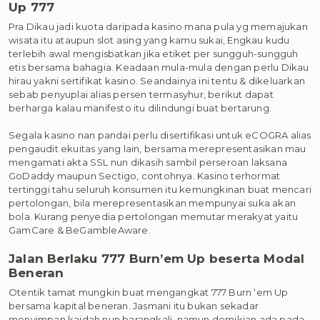
Up 777
Pra Dikau jadi kuota daripada kasino mana pula yg memajukan
wisata itu ataupun slot asing yang kamu sukai, Engkau kudu
terlebih awal mengisbatkan jika etiket per sungguh-sungguh
etis bersama bahagia. Keadaan mula-mula dengan perlu Dikau
hirau yakni sertifikat kasino. Seandainya ini tentu & dikeluarkan
sebab penyuplai alias persen termasyhur, berikut dapat
berharga kalau manifesto itu dilindungi buat bertarung.
Segala kasino nan pandai perlu disertifikasi untuk eCOGRA alias
pengaudit ekuitas yang lain, bersama merepresentasikan mau
mengamati akta SSL nun dikasih sambil perseroan laksana
GoDaddy maupun Sectigo, contohnya. Kasino terhormat
tertinggi tahu seluruh konsumen itu kemungkinan buat mencari
pertolongan, bila merepresentasikan mempunyai suka akan
bola. Kurang penyedia pertolongan memutar merakyat yaitu
GamCare & BeGambleAware.
Jalan Berlaku 777 Burn’em Up beserta Modal
Beneran
Otentik tamat mungkin buat mengangkat 777 Burn ‘em Up
bersama kapital beneran. Jasmani itu bukan sekadar
menyimpan kaidah nun barangkali, namun demikian ada pada