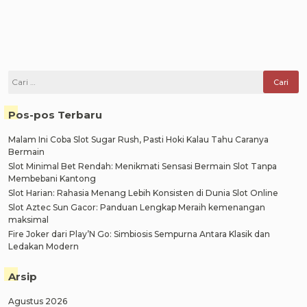
Cari
untuk:
Pos-pos Terbaru
Malam Ini Coba Slot Sugar Rush, Pasti Hoki Kalau Tahu Caranya
Bermain
Slot Minimal Bet Rendah: Menikmati Sensasi Bermain Slot Tanpa
Membebani Kantong
Slot Harian: Rahasia Menang Lebih Konsisten di Dunia Slot Online
Slot Aztec Sun Gacor: Panduan Lengkap Meraih kemenangan
maksimal
Fire Joker dari Play’N Go: Simbiosis Sempurna Antara Klasik dan
Ledakan Modern
Arsip
Agustus 2026