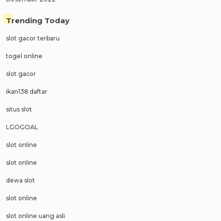
Trending Today
slot gacor terbaru
togel online
slot gacor
ikan138 daftar
situs slot
LGOGOAL
slot online
slot online
dewa slot
slot online
slot online uang asli