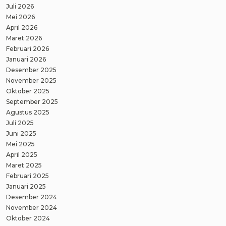
Juli 2026
Mei 2026
April 2026
Maret 2026
Februari 2026
Januari 2026
Desember 2025
November 2025
Oktober 2025
September 2025
Agustus 2025
Juli 2025
Juni 2025
Mei 2025
April 2025
Maret 2025
Februari 2025
Januari 2025
Desember 2024
November 2024
Oktober 2024