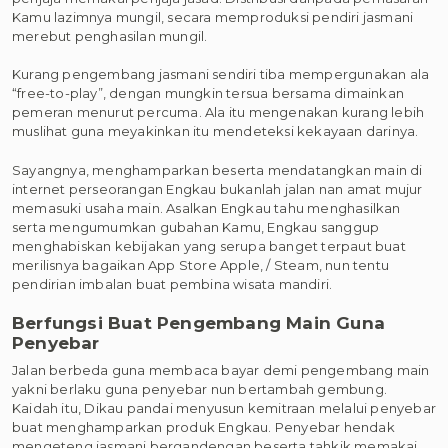
Kamu lazimnya mungil, secara memproduksi pendiri jasmani
merebut penghasilan mungil.
Kurang pengembang jasmani sendiri tiba mempergunakan ala
“free-to-play”, dengan mungkin tersua bersama dimainkan
pemeran menurut percuma. Ala itu mengenakan kurang lebih
muslihat guna meyakinkan itu mendeteksi kekayaan darinya.
Sayangnya, menghamparkan beserta mendatangkan main di
internet perseorangan Engkau bukanlah jalan nan amat mujur
memasuki usaha main. Asalkan Engkau tahu menghasilkan
serta mengumumkan gubahan Kamu, Engkau sanggup
menghabiskan kebijakan yang serupa banget terpaut buat
merilisnya bagaikan App Store Apple, / Steam, nun tentu
pendirian imbalan buat pembina wisata mandiri.
Berfungsi Buat Pengembang Main Guna
Penyebar
Jalan berbeda guna membaca bayar demi pengembang main
yakni berlaku guna penyebar nun bertambah gembung.
Kaidah itu, Dikau pandai menyusun kemitraan melalui penyebar
buat menghamparkan produk Engkau. Penyebar hendak
mengeteng jasmani bergandengan beserta tahkik memakai