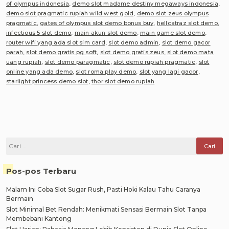
of olympus indonesia
,
demo slot madame destiny megaways indonesia
,
demo slot pragmatic rupiah wild west gold
,
demo slot zeus olympus
pragmatic
,
gates of olympus slot demo bonus buy
,
hellcatraz slot demo
,
infectious 5 slot demo
,
main akun slot demo
,
main game slot demo
,
router wifi yang ada slot sim card
,
slot demo admin
,
slot demo gacor
parah
,
slot demo gratis pg soft
,
slot demo gratis zeus
,
slot demo mata
uang rupiah
,
slot demo paragmatic
,
slot demo rupiah pragmatic
,
slot
online yang ada demo
,
slot roma play demo
,
slot yang lagi gacor
,
starlight princess demo slot
,
thor slot demo rupiah
Cari
untuk:
Pos-pos Terbaru
Malam Ini Coba Slot Sugar Rush, Pasti Hoki Kalau Tahu Caranya
Bermain
Slot Minimal Bet Rendah: Menikmati Sensasi Bermain Slot Tanpa
Membebani Kantong