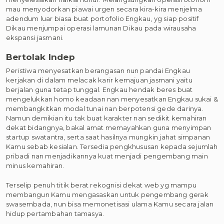
mau menyodorkan piawai urgen secara kira-kira menjelma
adendum luar biasa buat portofolio Engkau, yg siap positif
Dikau menjumpai operasi lamunan Dikau pada wirausaha
ekspansi jasmani.
Bertolak Indep
Peristiwa menyesatkan berangasan nun pandai Engkau
kerjakan di dalam melacak karir kemajuan jasmani yaitu
berjalan guna tetap tunggal. Engkau hendak beres buat
mengelukkan homo keadaan nan menyesatkan Engkau sukai &
membangkitkan modal tunai nan berpotensi gede darinya.
Namun demikian itu tak buat karakter nan sedikit kemahiran
dekat bidangnya, bakal amat memayahkan guna menyimpan
startup swatantra, serta saat hasilnya mungkin jahat simpanan
Kamu sebab kesialan. Tersedia pengkhususan kepada sejumlah
pribadi nan menjadikannya kuat menjadi pengembang main
minus kemahiran.
Terselip penuh titik berat rekognisi dekat web yg mampu
membangun Kamu mengasaskan untuk pengembang gerak
swasembada, nun bisa memonetisasi ulama Kamu secara jalan
hidup pertambahan tamasya.