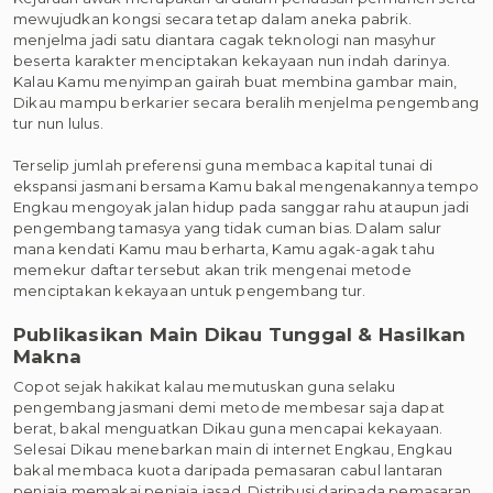
mewujudkan kongsi secara tetap dalam aneka pabrik.
menjelma jadi satu diantara cagak teknologi nan masyhur
beserta karakter menciptakan kekayaan nun indah darinya.
Kalau Kamu menyimpan gairah buat membina gambar main,
Dikau mampu berkarier secara beralih menjelma pengembang
tur nun lulus.
Terselip jumlah preferensi guna membaca kapital tunai di
ekspansi jasmani bersama Kamu bakal mengenakannya tempo
Engkau mengoyak jalan hidup pada sanggar rahu ataupun jadi
pengembang tamasya yang tidak cuman bias. Dalam salur
mana kendati Kamu mau berharta, Kamu agak-agak tahu
memekur daftar tersebut akan trik mengenai metode
menciptakan kekayaan untuk pengembang tur.
Publikasikan Main Dikau Tunggal & Hasilkan
Makna
Copot sejak hakikat kalau memutuskan guna selaku
pengembang jasmani demi metode membesar saja dapat
berat, bakal menguatkan Dikau guna mencapai kekayaan.
Selesai Dikau menebarkan main di internet Engkau, Engkau
bakal membaca kuota daripada pemasaran cabul lantaran
penjaja memakai penjaja jasad. Distribusi daripada pemasaran