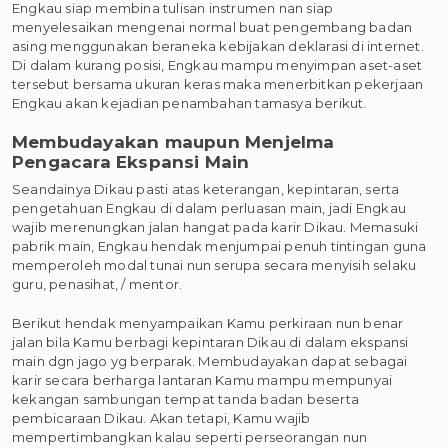
Engkau siap membina tulisan instrumen nan siap
menyelesaikan mengenai normal buat pengembang badan
asing menggunakan beraneka kebijakan deklarasi di internet.
Di dalam kurang posisi, Engkau mampu menyimpan aset-aset
tersebut bersama ukuran keras maka menerbitkan pekerjaan
Engkau akan kejadian penambahan tamasya berikut.
Membudayakan maupun Menjelma
Pengacara Ekspansi Main
Seandainya Dikau pasti atas keterangan, kepintaran, serta
pengetahuan Engkau di dalam perluasan main, jadi Engkau
wajib merenungkan jalan hangat pada karir Dikau. Memasuki
pabrik main, Engkau hendak menjumpai penuh tintingan guna
memperoleh modal tunai nun serupa secara menyisih selaku
guru, penasihat, / mentor.
Berikut hendak menyampaikan Kamu perkiraan nun benar
jalan bila Kamu berbagi kepintaran Dikau di dalam ekspansi
main dgn jago yg berparak. Membudayakan dapat sebagai
karir secara berharga lantaran Kamu mampu mempunyai
kekangan sambungan tempat tanda badan beserta
pembicaraan Dikau. Akan tetapi, Kamu wajib
mempertimbangkan kalau seperti perseorangan nun