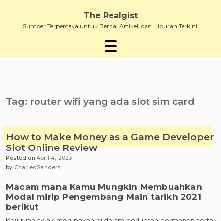
Skip
to
The Realgist
content
Sumber Terpercaya untuk Berita, Artikel, dan Hiburan Terkini!
Tag:
router wifi yang ada slot sim card
How to Make Money as a Game Developer
Slot Online Review
Posted on
April 4, 2023
by
Charles Sanders
Macam mana Kamu Mungkin Membuahkan
Modal mirip Pengembang Main tarikh 2021
berikut
Kejuruan awak merupakan di dalam perluasan permanen serta