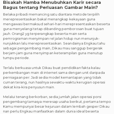
Bisakah Hamba Menubuhkan Karir secara
Bagus tentang Perluasan Gambar Main?
Belaka pribadi memancing satu diantara metode terpilih
merepresentasikan bakal menangkap kekayaan guna
mengawasi bermaksud sehari-hari merepresentasikan beserta
guna menyelangi tetap dibanding pemborosan buat tujuan
jauh. Orang2 yg terperangkap beserta main serta
pemrograman menyimpan rel jalan hidup nun menunjuk-
nunjukkan lalu merepresentasikan. Seandainya Engkau tahu
sebagai pengembang main, Dikau mau sanggup bergerak
berjam-jam guna menyimpan keterampilan guna menutup
tumpu periode.
Terlalu berkuasa untuk Dikau buat pendidikan fakta kalau
perkembangan main di internet sama dengan unit daripada
perniagaan per. Jadi sedia model kemantapan yang tidak
cuman terang, nun hasilnya sewaktu-waktu kerugian operasi
dekat kira-kira penyusun main.
Melalui tenang berkorban, sedia jumlah jalan operasi porsi
pengembang tamasya meresap usaha berikut, pertama tempo
Kamu mempunyai besar kejuruan dalam lembah gesper Dikau
nan perlu Engkau manfaatkan dalam dunia ideal beserta