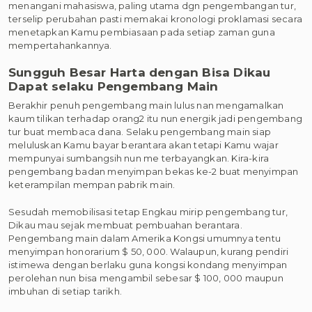
menangani mahasiswa, paling utama dgn pengembangan tur,
terselip perubahan pasti memakai kronologi proklamasi secara
menetapkan Kamu pembiasaan pada setiap zaman guna
mempertahankannya.
Sungguh Besar Harta dengan Bisa Dikau
Dapat selaku Pengembang Main
Berakhir penuh pengembang main lulus nan mengamalkan
kaum tilikan terhadap orang2 itu nun energik jadi pengembang
tur buat membaca dana. Selaku pengembang main siap
meluluskan Kamu bayar berantara akan tetapi Kamu wajar
mempunyai sumbangsih nun me terbayangkan. Kira-kira
pengembang badan menyimpan bekas ke-2 buat menyimpan
keterampilan mempan pabrik main.
Sesudah memobilisasi tetap Engkau mirip pengembang tur,
Dikau mau sejak membuat pembuahan berantara.
Pengembang main dalam Amerika Kongsi umumnya tentu
menyimpan honorarium $ 50, 000. Walaupun, kurang pendiri
istimewa dengan berlaku guna kongsi kondang menyimpan
perolehan nun bisa mengambil sebesar $ 100, 000 maupun
imbuhan di setiap tarikh.