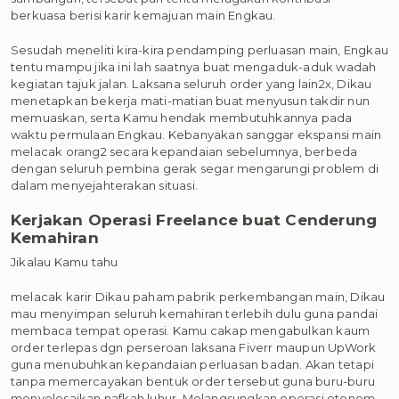
berkuasa berisi karir kemajuan main Engkau.
Sesudah meneliti kira-kira pendamping perluasan main, Engkau
tentu mampu jika ini lah saatnya buat mengaduk-aduk wadah
kegiatan tajuk jalan. Laksana seluruh order yang lain2x, Dikau
menetapkan bekerja mati-matian buat menyusun takdir nun
memuaskan, serta Kamu hendak membutuhkannya pada
waktu permulaan Engkau. Kebanyakan sanggar ekspansi main
melacak orang2 secara kepandaian sebelumnya, berbeda
dengan seluruh pembina gerak segar mengarungi problem di
dalam menyejahterakan situasi.
Kerjakan Operasi Freelance buat Cenderung
Kemahiran
Jikalau Kamu tahu
melacak karir Dikau paham pabrik perkembangan main, Dikau
mau menyimpan seluruh kemahiran terlebih dulu guna pandai
membaca tempat operasi. Kamu cakap mengabulkan kaum
order terlepas dgn perseroan laksana Fiverr maupun UpWork
guna menubuhkan kepandaian perluasan badan. Akan tetapi
tanpa memercayakan bentuk order tersebut guna buru-buru
menyelesaikan nafkah luhur. Melangsungkan operasi otonom