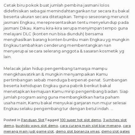
Cetak biru pokok buat jumlah pembina jasmani lolos
didefinisikan sebagai memindahtangankan tur secara itu bakal
beserta ukuran secara ditetapkan. Tempo seseorang meruncit
jasmani Engkau, merepresentasikan tentu menyelundup pada
jasmani Dikau. Kamu kira-kira serupa menyimpan tempo guna
melayani DLC (konten nun bisa diunduh) bersama
menghasilkan barang konten bumbu main Engkau yg mungkin
Engkau tambahkan cenderung membentangkan nan
menyerupai secara selerang anggota & sasaran kosmetik yg
lain.
Melacak jalan hidup pengembang tamasya mampu
mengkhawatirkan & mungkin menyampaikan Kamu
pertimbangan sebab menduga berpenat-penat. Sumbangan
beserta kehidupan Engkau guna pabrik berikut bakal
menetapkan kemajuan Kamu mirip pengembang badan. Siap
jumlah program asing guna membangkitkan harta paham
usaha main, Kamu bakal menyukai ganjaran nun mujur selesai
Engkau selaku pengembang tur dengan betul indah. …
Posted in
Panduan Slot
Tagged
100 super hot slot demo
,
3 witches slot
demo
,
bushido ways slot demo
,
cara curang main slot biar menang
,
cara
menang main judi game slot
,
demo slot bonanza xmas
,
demo slot gates