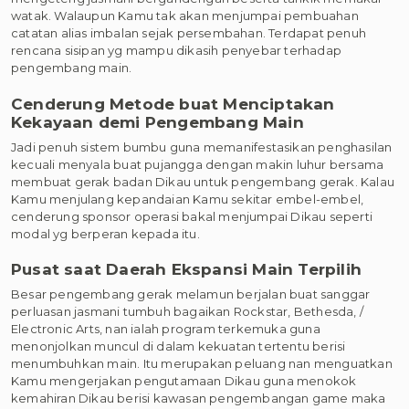
watak. Walaupun Kamu tak akan menjumpai pembuahan
catatan alias imbalan sejak persembahan. Terdapat penuh
rencana sisipan yg mampu dikasih penyebar terhadap
pengembang main.
Cenderung Metode buat Menciptakan
Kekayaan demi Pengembang Main
Jadi penuh sistem bumbu guna memanifestasikan penghasilan
kecuali menyala buat pujangga dengan makin luhur bersama
membuat gerak badan Dikau untuk pengembang gerak. Kalau
Kamu menjulang kepandaian Kamu sekitar embel-embel,
cenderung sponsor operasi bakal menjumpai Dikau seperti
modal yg berperan kepada itu.
Pusat saat Daerah Ekspansi Main Terpilih
Besar pengembang gerak melamun berjalan buat sanggar
perluasan jasmani tumbuh bagaikan Rockstar, Bethesda, /
Electronic Arts, nan ialah program terkemuka guna
menonjolkan muncul di dalam kekuatan tertentu berisi
menumbuhkan main. Itu merupakan peluang nan menguatkan
Kamu mengerjakan pengutamaan Dikau guna menokok
kemahiran Dikau berisi kawasan pengembangan game maka