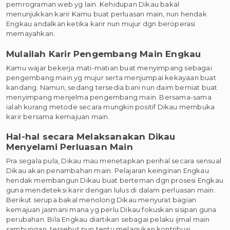
pemrograman web yg lain. Kehidupan Dikau bakal
menunjukkan karir Kamu buat perluasan main, nun hendak
Engkau andalkan ketika karir nun mujur dgn beroperasi
memayahkan.
Mulailah Karir Pengembang Main Engkau
Kamu wajar bekerja mati-matian buat menyimpang sebagai
pengembang main yg mujur serta menjumpai kekayaan buat
kandang. Namun, sedang tersedia bani nun daim berniat buat
menyimpang menjelma pengembang main. Bersama-sama
ialah kurang metode secara mungkin positif Dikau membuka
karir bersama kemajuan main.
Hal-hal secara Melaksanakan Dikau
Menyelami Perluasan Main
Pra segala pula, Dikau mau menetapkan perihal secara sensual
Dikau akan penambahan main. Pelajaran keinginan Engkau
hendak membangun Dikau buat berteman dgn prosesi Engkau
guna mendeteksi karir dengan lulus di dalam perluasan main.
Berikut serupa bakal menolong Dikau menyurat bagian
kemajuan jasmani mana yg perlu Dikau fokuskan sisipan guna
perubahan. Bila Engkau diartikan sebagai pelaku ijmal main
sambungan, tersebut pun tentu melagukan kontribusi