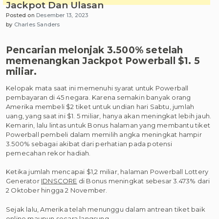
Jackpot Dan Ulasan
Posted on
Desember 13, 2023
by
Charles Sanders
Pencarian melonjak 3.500% setelah
memenangkan Jackpot Powerball $1. 5
miliar.
Kelopak mata saat ini memenuhi syarat untuk Powerball
pembayaran di 45 negara. Karena semakin banyak orang
Amerika membeli $2 tiket untuk undian hari Sabtu, jumlah
uang, yang saat ini $1. 5 miliar, hanya akan meningkat lebih jauh.
Kemarin, lalu lintas untuk Bonus halaman yang membantu tiket
Powerball pembeli dalam memilih angka meningkat hampir
3.500% sebagai akibat dari perhatian pada potensi
pemecahan rekor hadiah.
Ketika jumlah mencapai $1,2 miliar, halaman Powerball Lottery
Generator
IDNSCORE
di Bonus meningkat sebesar 3.473% dari
2 Oktober hingga 2 November.
Sejak lalu, Amerika telah menunggu dalam antrean tiket baik
online maupun secara langsung.