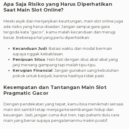
Apa Saja Risiko yang Harus Diperhatikan
Saat Main Slot Online?
Meski asyik dan menjanjikan keuntungan, main slot online juga
ada risiko yang harus disadari. Jangan sampai gara-gara
tergoda kata “gacor”, kamu malah kecanduan dan merugi
besar. Beberapa hal yang perlu diperhatikan:
Kecanduan Judi
: Batasi waktu dan modal bermain
supaya nggak kebablasan.
Penipuan Situs
: Hati-hati dengan situs abal-abal yang
janji menang gampang tapi malah tipu-tipu.
Kerugian Finansial
: Jangan gunakan uang kebutuhan
pokok untuk berjudi, karena hasilnya tidak pasti.
Kesempatan dan Tantangan Main Slot
Pragmatic Gacor
Dengan pendekatan yang tepat, kamu bisa menikmati sensasi
main slot sambil tetap menjaga keseimbangan hidup dan
keuangan. Jadi, jangan cuma ikut tren, tapi pahami dulu cara
main yang benar supaya pengalamanmu makin positif.