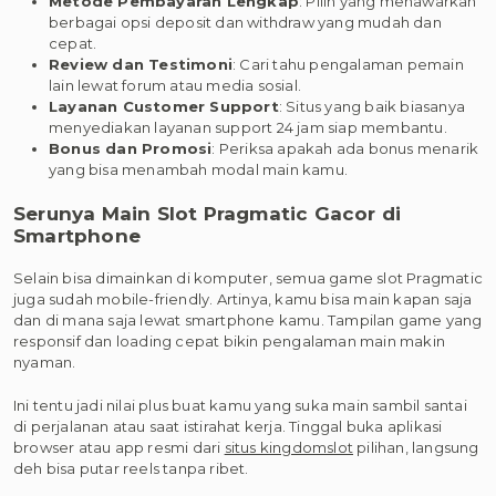
Metode Pembayaran Lengkap
: Pilih yang menawarkan
berbagai opsi deposit dan withdraw yang mudah dan
cepat.
Review dan Testimoni
: Cari tahu pengalaman pemain
lain lewat forum atau media sosial.
Layanan Customer Support
: Situs yang baik biasanya
menyediakan layanan support 24 jam siap membantu.
Bonus dan Promosi
: Periksa apakah ada bonus menarik
yang bisa menambah modal main kamu.
Serunya Main Slot Pragmatic Gacor di
Smartphone
Selain bisa dimainkan di komputer, semua game slot Pragmatic
juga sudah mobile-friendly. Artinya, kamu bisa main kapan saja
dan di mana saja lewat smartphone kamu. Tampilan game yang
responsif dan loading cepat bikin pengalaman main makin
nyaman.
Ini tentu jadi nilai plus buat kamu yang suka main sambil santai
di perjalanan atau saat istirahat kerja. Tinggal buka aplikasi
browser atau app resmi dari
situs kingdomslot
pilihan, langsung
deh bisa putar reels tanpa ribet.