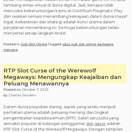
tambang emas virtual di dunia digital. Jadi, kenapa tidak
mencoba keberuntungan kamu di Gold Rush Pragmatic Play
dan rasakan sensasi menambang kekayaan dalam dunia maya?
Ingat, keberanian dan strategi adalah kunci utama dalam
perjalanan menambang ini. Semoga keberuntungan selalu
menyertai setiap langkah Anda!…
Posted in
Judi Slot Online
Tagged
situs judi slot online gampang
menang
RTP Slot Curse of the Werewolf
Megaways: Mengungkap Keajaiban dan
Peluang Menawannya
Posted on
Oktober 7, 2025
by
Charles Sanders
Dalam dunia perjudian daring, aspek yang selalu menjadi
perhatian utama adalah peluang menang dan tingkat
pengembalian kepada pemain (RTP). Salah satu judul yang
semakin populer di kalangan penggemar
slot gacor
adalah
RTP Slot Curse of the Werewolf Megaways. Dengan tampilan