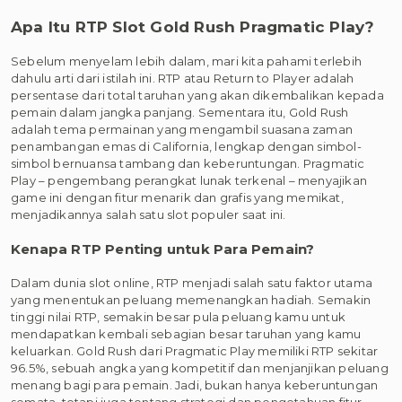
Apa Itu RTP Slot Gold Rush Pragmatic Play?
Sebelum menyelam lebih dalam, mari kita pahami terlebih
dahulu arti dari istilah ini. RTP atau Return to Player adalah
persentase dari total taruhan yang akan dikembalikan kepada
pemain dalam jangka panjang. Sementara itu, Gold Rush
adalah tema permainan yang mengambil suasana zaman
penambangan emas di California, lengkap dengan simbol-
simbol bernuansa tambang dan keberuntungan. Pragmatic
Play – pengembang perangkat lunak terkenal – menyajikan
game ini dengan fitur menarik dan grafis yang memikat,
menjadikannya salah satu slot populer saat ini.
Kenapa RTP Penting untuk Para Pemain?
Dalam dunia slot online, RTP menjadi salah satu faktor utama
yang menentukan peluang memenangkan hadiah. Semakin
tinggi nilai RTP, semakin besar pula peluang kamu untuk
mendapatkan kembali sebagian besar taruhan yang kamu
keluarkan. Gold Rush dari Pragmatic Play memiliki RTP sekitar
96.5%, sebuah angka yang kompetitif dan menjanjikan peluang
menang bagi para pemain. Jadi, bukan hanya keberuntungan