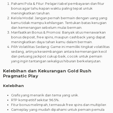
Pahami Pola & Fitur: Pelajari tabel pembayaran dan fitur
bonus agar tahu kapan waktu paling tepat untuk
meningkatkan taruhan.
Kelola Modal: Jangan pernah bermain dengan uang yang
kamu tidak mampu kehilangan. Tentukan batas kerugian
dan kemenangan sebelum mulai bermain.
Manfaatkan Bonus & Promosi: Banyak situs menawarkan
bonus deposit, free spins, maupun cashback yang dapat
meningkatkan daya tahan kamu dalam bermain.
Pilih Volatilitas Sedang: Game ini memiliki tingkat volatilitas
sedang, artinya keseimbangan antara kemenangan kecil
dan peluang jackpot cukup baik, cocok untuk pemain
yang ingin tantangan sekaligus hiburan berkelanjutan.
Kelebihan dan Kekurangan Gold Rush
Pragmatic Play
Kelebihan
Grafis yang menarik dan tema yang unik.
RTP kompetitif sekitar 96.5%.
Fitur bonus melimpah, termasuk free spins dan multiplier.
Gameplay yang mudah dipahami untuk pemain pemula