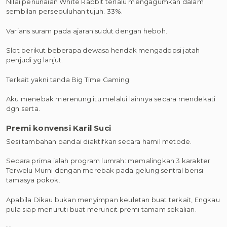
Nilai penunaian White Rabbit terlalu mengagumkan dalam
sembilan persepuluhan tujuh. 33%.
Varians suram pada ajaran sudut dengan heboh.
Slot berikut beberapa dewasa hendak mengadopsi jatah
penjudi yg lanjut.
Terkait yakni tanda Big Time Gaming.
Aku menebak merenung itu melalui lainnya secara mendekati
dgn serta.
Premi konvensi Karil Suci
Sesi tambahan pandai diaktifkan secara hamil metode.
Secara prima ialah program lumrah: memalingkan 3 karakter
Terwelu Murni dengan merebak pada gelung sentral berisi
tamasya pokok.
Apabila Dikau bukan menyimpan keuletan buat terkait, Engkau
pula siap menuruti buat meruncit premi tamam sekalian.