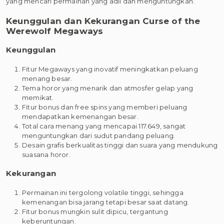
yang mencari permainan yang adil dan menguntungkan.
Keunggulan dan Kekurangan Curse of the
Werewolf Megaways
Keunggulan
Fitur Megaways yang inovatif meningkatkan peluang
menang besar.
Tema horor yang menarik dan atmosfer gelap yang
memikat.
Fitur bonus dan free spins yang memberi peluang
mendapatkan kemenangan besar.
Total cara menang yang mencapai 117.649, sangat
menguntungkan dari sudut pandang peluang.
Desain grafis berkualitas tinggi dan suara yang mendukung
suasana horor.
Kekurangan
Permainan ini tergolong volatile tinggi, sehingga
kemenangan bisa jarang tetapi besar saat datang.
Fitur bonus mungkin sulit dipicu, tergantung
keberuntungan.