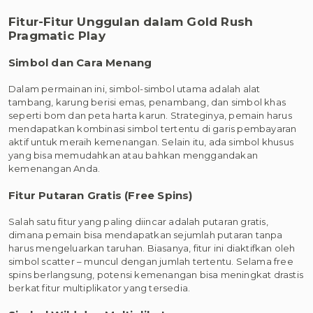
Fitur-Fitur Unggulan dalam Gold Rush
Pragmatic Play
Simbol dan Cara Menang
Dalam permainan ini, simbol-simbol utama adalah alat
tambang, karung berisi emas, penambang, dan simbol khas
seperti bom dan peta harta karun. Strateginya, pemain harus
mendapatkan kombinasi simbol tertentu di garis pembayaran
aktif untuk meraih kemenangan. Selain itu, ada simbol khusus
yang bisa memudahkan atau bahkan menggandakan
kemenangan Anda.
Fitur Putaran Gratis (Free Spins)
Salah satu fitur yang paling diincar adalah putaran gratis,
dimana pemain bisa mendapatkan sejumlah putaran tanpa
harus mengeluarkan taruhan. Biasanya, fitur ini diaktifkan oleh
simbol scatter – muncul dengan jumlah tertentu. Selama free
spins berlangsung, potensi kemenangan bisa meningkat drastis
berkat fitur multiplikator yang tersedia.