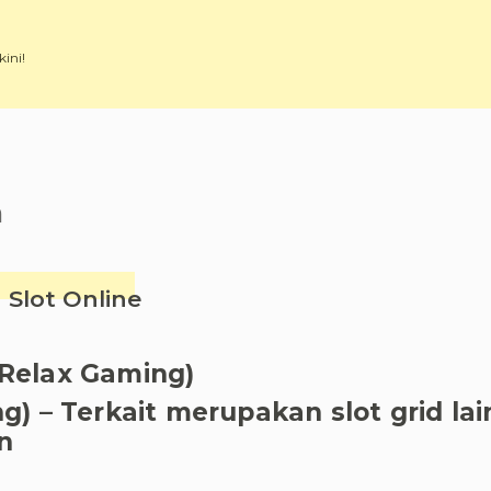
ini!
h
Slot Online
Relax Gaming)
) – Terkait merupakan slot grid lai
n