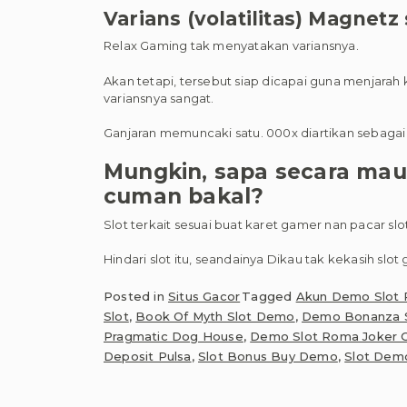
Varians (volatilitas) Magnetz
Relax Gaming tak menyatakan variansnya.
Akan tetapi, tersebut siap dicapai guna menjarah 
variansnya sangat.
Ganjaran memuncaki satu. 000x diartikan sebagai
Mungkin, sapa secara mau 
cuman bakal?
Slot terkait sesuai buat karet gamer nan pacar slot
Hindari slot itu, seandainya Dikau tak kekasih sl
Posted in
Situs Gacor
Tagged
Akun Demo Slot 
Slot
,
Book Of Myth Slot Demo
,
Demo Bonanza S
Pragmatic Dog House
,
Demo Slot Roma Joker 
Deposit Pulsa
,
Slot Bonus Buy Demo
,
Slot Dem