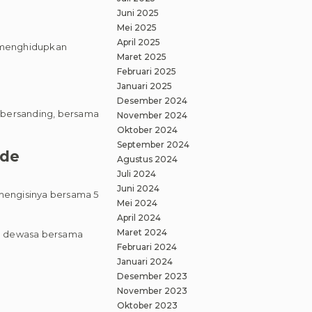
Juni 2025
Mei 2025
April 2025
t menghidupkan
Maret 2025
Februari 2025
Januari 2025
Desember 2024
 bersanding, bersama
November 2024
Oktober 2024
September 2024
nde
Agustus 2024
Juli 2024
Juni 2024
engisinya bersama 5
Mei 2024
April 2024
Maret 2024
an dewasa bersama
Februari 2024
Januari 2024
Desember 2023
November 2023
Oktober 2023