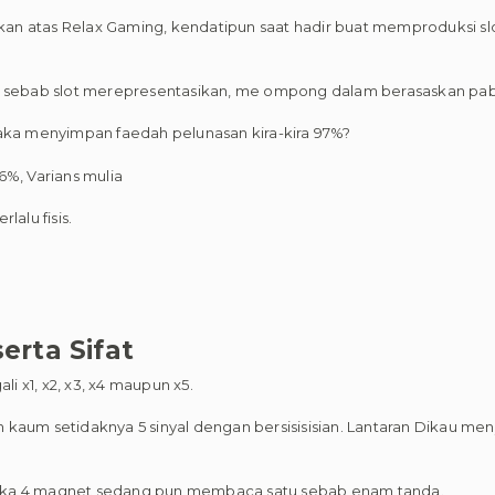
n atas Relax Gaming, kendatipun saat hadir buat memproduksi slo
er sebab slot merepresentasikan, me ompong dalam berasaskan pab
laka menyimpan faedah pelunasan kira-kira 97%?
6%, Varians mulia
lalu fisis.
erta Sifat
 x1, x2, x3, x4 maupun x5.
kaum setidaknya 5 sinyal dengan bersisisisian. Lantaran Dikau men
jika 4 magnet sedang pun membaca satu sebab enam tanda.