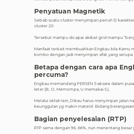
Penyatuan Magnetik
Sebab suatu cluster menyimpan penuh 12 karakter
cluster 20.
Tersebut mampu dicapai akibat grid mampu “berg
Manfaat terkait membuahkan Engkau bila Kamu me
kombo dengan jadi menyimpan sifat yang serupa
Betapa dengan cara apa En
percuma?
Engkau memandang PERSEN 5 aksara dalam pusat
leter (B, O, Memompa, U memakai S),
Melalui istilah lain, Dikau harus menyimpan ja
keunggulan yg makin materiil. Bidang berangasa
Bagian penyelesaian (RTP)
RTP sama dengan 96, 66%, nun menentang besar jal