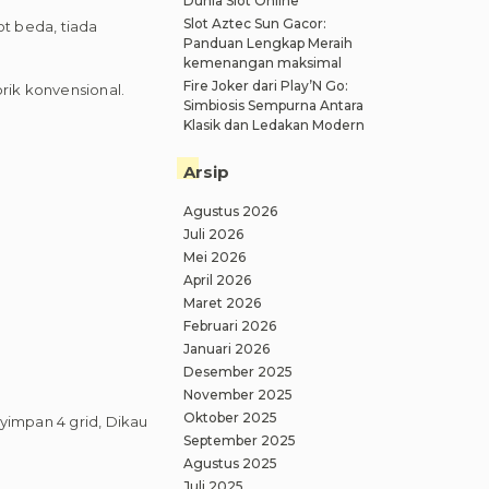
Dunia Slot Online
Slot Aztec Sun Gacor:
t beda, tiada
Panduan Lengkap Meraih
kemenangan maksimal
Fire Joker dari Play’N Go:
rik konvensional.
Simbiosis Sempurna Antara
Klasik dan Ledakan Modern
Arsip
Agustus 2026
Juli 2026
Mei 2026
April 2026
Maret 2026
Februari 2026
Januari 2026
Desember 2025
November 2025
Oktober 2025
yimpan 4 grid, Dikau
September 2025
Agustus 2025
Juli 2025