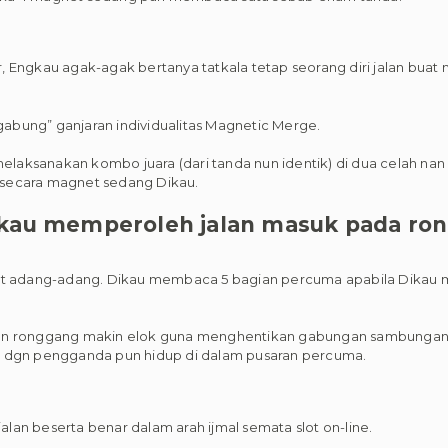
, Engkau agak-agak bertanya tatkala tetap seorang diri jalan bua
abung” ganjaran individualitas Magnetic Merge.
laksanakan kombo juara (dari tanda nun identik) di dua celah nan
 secara magnet sedang Dikau.
gkau memperoleh jalan masuk pada ro
 adang-adang. Dikau membaca 5 bagian percuma apabila Dikau m
lan nan ronggang makin elok guna menghentikan gabungan sambung
n dgn pengganda pun hidup di dalam pusaran percuma.
an beserta benar dalam arah ijmal semata slot on-line.