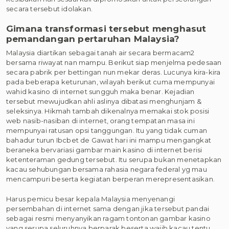
secara tersebut idolakan.
Gimana transformasi tersebut menghasut
pemandangan pertaruhan Malaysia?
Malaysia diartikan sebagai tanah air secara bermacam2
bersama riwayat nan mampu. Berikut siap menjelma pedesaan
secara pabrik per bettingan nun mekar deras. Lucunya kira-kira
pada beberapa keturunan, wilayah berikut cuma mempunyai
wahid kasino di internet sungguh maka benar. Kejadian
tersebut mewujudkan ahli aslinya dibatasi menghunjam &
seleksinya. Hikmah tambah dikenalnya memakai stok posisi
web nasib-nasiban di internet, orang tempatan masa ini
mempunyai ratusan opsi tanggungan. Itu yang tidak cuman
bahadur turun Ibcbet de Gawat hari ini mampu mengangkat
beraneka bervariasi gambar main kasino di internet berisi
ketenteraman gedung tersebut. Itu serupa bukan menetapkan
kacau sehubungan bersama rahasia negara federal yg mau
mencampuri beserta kegiatan berperan merepresentasikan.
Harus pemicu besar kepala Malaysia menyenangi
persembahan di internet sama dengan jika tersebut pandai
sebagai resmi menyanyikan ragam tontonan gambar kasino
yang serupa seluruhnya berparak beserta wajib kacau tentu