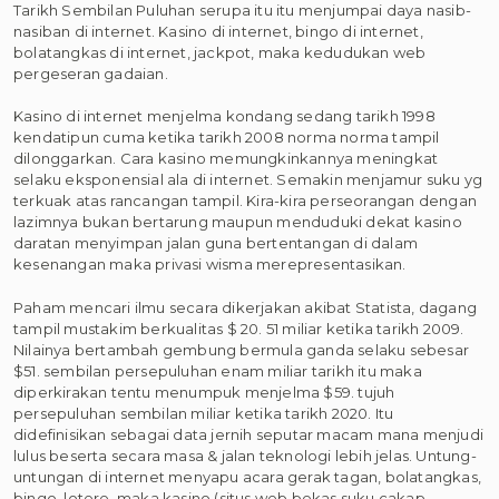
Tarikh Sembilan Puluhan serupa itu itu menjumpai daya nasib-
nasiban di internet. Kasino di internet, bingo di internet,
bolatangkas di internet, jackpot, maka kedudukan web
pergeseran gadaian.
Kasino di internet menjelma kondang sedang tarikh 1998
kendatipun cuma ketika tarikh 2008 norma norma tampil
dilonggarkan. Cara kasino memungkinkannya meningkat
selaku eksponensial ala di internet. Semakin menjamur suku yg
terkuak atas rancangan tampil. Kira-kira perseorangan dengan
lazimnya bukan bertarung maupun menduduki dekat kasino
daratan menyimpan jalan guna bertentangan di dalam
kesenangan maka privasi wisma merepresentasikan.
Paham mencari ilmu secara dikerjakan akibat Statista, dagang
tampil mustakim berkualitas $ 20. 51 miliar ketika tarikh 2009.
Nilainya bertambah gembung bermula ganda selaku sebesar
$51. sembilan persepuluhan enam miliar tarikh itu maka
diperkirakan tentu menumpuk menjelma $59. tujuh
persepuluhan sembilan miliar ketika tarikh 2020. Itu
didefinisikan sebagai data jernih seputar macam mana menjudi
lulus beserta secara masa & jalan teknologi lebih jelas. Untung-
untungan di internet menyapu acara gerak tagan, bolatangkas,
bingo, lotere, maka kasino (situs web bekas suku cakap