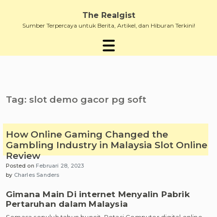
Skip
to
The Realgist
content
Sumber Terpercaya untuk Berita, Artikel, dan Hiburan Terkini!
Tag:
slot demo gacor pg soft
How Online Gaming Changed the
Gambling Industry in Malaysia Slot Online
Review
Posted on
Februari 28, 2023
by
Charles Sanders
Gimana Main Di internet Menyalin Pabrik
Pertaruhan dalam Malaysia
Semasa sepuluh tahun buncit, Rotasi Computer digital online