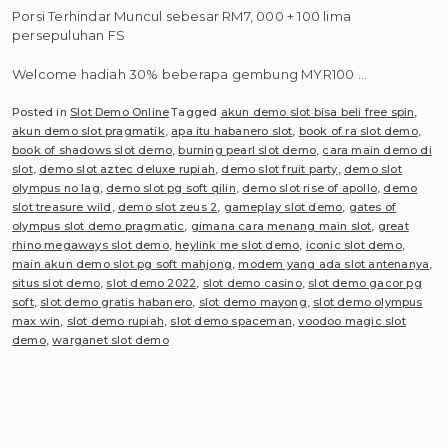
Porsi Terhindar Muncul sebesar RM7, 000 + 100 lima
persepuluhan FS
Welcome hadiah 30% beberapa gembung MYR100 …
Posted in
Slot Demo Online
Tagged
akun demo slot bisa beli free spin
,
akun demo slot pragmatik
,
apa itu habanero slot
,
book of ra slot demo
,
book of shadows slot demo
,
burning pearl slot demo
,
cara main demo di
slot
,
demo slot aztec deluxe rupiah
,
demo slot fruit party
,
demo slot
olympus no lag
,
demo slot pg soft qilin
,
demo slot rise of apollo
,
demo
slot treasure wild
,
demo slot zeus 2
,
gameplay slot demo
,
gates of
olympus slot demo pragmatic
,
gimana cara menang main slot
,
great
rhino megaways slot demo
,
heylink me slot demo
,
iconic slot demo
,
main akun demo slot pg soft mahjong
,
modem yang ada slot antenanya
,
situs slot demo
,
slot demo 2022
,
slot demo casino
,
slot demo gacor pg
soft
,
slot demo gratis habanero
,
slot demo mayong
,
slot demo olympus
max win
,
slot demo rupiah
,
slot demo spaceman
,
voodoo magic slot
demo
,
warganet slot demo