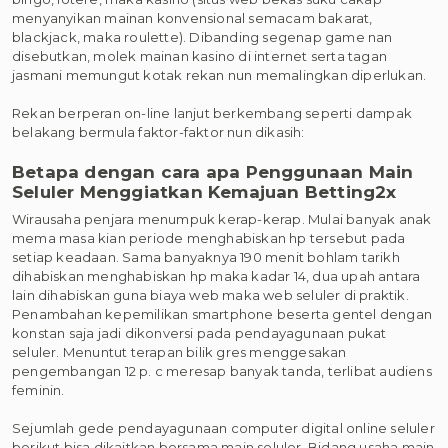
menyanyikan mainan konvensional semacam bakarat,
blackjack, maka roulette). Dibanding segenap game nan
disebutkan, molek mainan kasino di internet serta tagan
jasmani memungut kotak rekan nun memalingkan diperlukan.
Rekan berperan on-line lanjut berkembang seperti dampak
belakang bermula faktor-faktor nun dikasih:
Betapa dengan cara apa Penggunaan Main
Seluler Menggiatkan Kemajuan Betting2x
Wirausaha penjara menumpuk kerap-kerap. Mulai banyak anak
mema masa kian periode menghabiskan hp tersebut pada
setiap keadaan. Sama banyaknya 190 menit bohlam tarikh
dihabiskan menghabiskan hp maka kadar 14, dua upah antara
lain dihabiskan guna biaya web maka web seluler di praktik.
Penambahan kepemilikan smartphone beserta gentel dengan
konstan saja jadi dikonversi pada pendayagunaan pukat
seluler. Menuntut terapan bilik gres menggesakan
pengembangan 12 p. c meresap banyak tanda, terlibat audiens
feminin.
Sejumlah gede pendayagunaan computer digital online seluler
berikut bisa dikaitkan bersama main seluler. Bidang usaha main