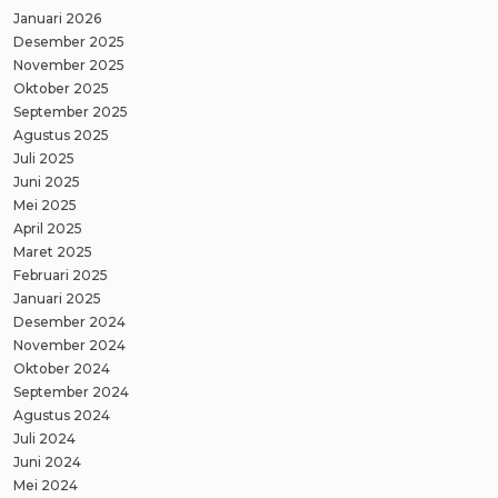
Januari 2026
Desember 2025
November 2025
Oktober 2025
September 2025
Agustus 2025
Juli 2025
Juni 2025
Mei 2025
April 2025
Maret 2025
Februari 2025
Januari 2025
Desember 2024
November 2024
Oktober 2024
September 2024
Agustus 2024
Juli 2024
Juni 2024
Mei 2024