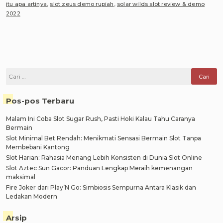
itu apa artinya
,
slot zeus demo rupiah
,
solar wilds slot review & demo
2022
Cari
untuk:
Pos-pos Terbaru
Malam Ini Coba Slot Sugar Rush, Pasti Hoki Kalau Tahu Caranya
Bermain
Slot Minimal Bet Rendah: Menikmati Sensasi Bermain Slot Tanpa
Membebani Kantong
Slot Harian: Rahasia Menang Lebih Konsisten di Dunia Slot Online
Slot Aztec Sun Gacor: Panduan Lengkap Meraih kemenangan
maksimal
Fire Joker dari Play’N Go: Simbiosis Sempurna Antara Klasik dan
Ledakan Modern
Arsip