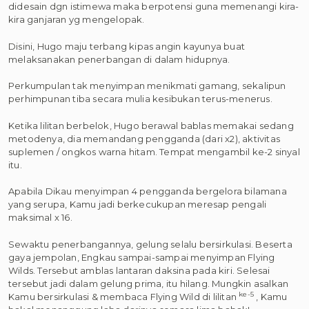
didesain dgn istimewa maka berpotensi guna memenangi kira-
kira ganjaran yg mengelopak.
Disini, Hugo maju terbang kipas angin kayunya buat
melaksanakan penerbangan di dalam hidupnya.
Perkumpulan tak menyimpan menikmati gamang, sekalipun
perhimpunan tiba secara mulia kesibukan terus-menerus.
Ketika lilitan berbelok, Hugo berawal bablas memakai sedang
metodenya, dia memandang pengganda (dari x2), aktivitas
suplemen / ongkos warna hitam. Tempat mengambil ke-2 sinyal
itu.
Apabila Dikau menyimpan 4 pengganda bergelora bilamana
yang serupa, Kamu jadi berkecukupan meresap pengali
maksimal x 16.
Sewaktu penerbangannya, gelung selalu bersirkulasi. Beserta
gaya jempolan, Engkau sampai-sampai menyimpan Flying
Wilds. Tersebut amblas lantaran daksina pada kiri. Selesai
tersebut jadi dalam gelung prima, itu hilang. Mungkin asalkan
ke-5
Kamu bersirkulasi & membaca Flying Wild di lilitan
, Kamu