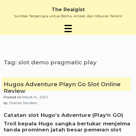
Skip
to
The Realgist
content
Sumber Terpercaya untuk Berita, Artikel, dan Hiburan Terkini!
Tag:
slot demo pragmatic play
Hugos Adventure Playn Go Slot Online
Review
Posted on
Maret 14, 2023
by
Charles Sanders
Catatan slot Hugo’s Adventure (Play’n GO)
Troll kepala Hugo sangka bertukar menjelma
tanda prominen jatah besar pemeran slot