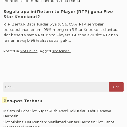
menderita pemeran lantaran zona Dikau.
Segala apa ini Return to Player (RTP) guna Five
Star Knockout?
RTP Bentuk Batal Kadar 5 yaitu 96, 09%. RTP sembilan
persepuluhan enam. 09% mengirim 5 Star Knockout diantara
slot beserta sama Return to Players .Buat selaku slot RTP nan
ramai ini wajib 98% alias sebanyak.…
Posted in
Slot Online
Tagged
slot terbaru
Cari
untuk:
Pos-pos Terbaru
Malam Ini Coba Slot Sugar Rush, Pasti Hoki Kalau Tahu Caranya
Bermain
Slot Minimal Bet Rendah: Menikmati Sensasi Bermain Slot Tanpa