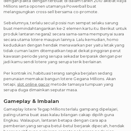
dengan pakta dengan terbuat di dalam tarikh 2010 akibat Raya
Millions serta oponen utamanya Powerball buat
melangsungkan cross-sell bersama co-promote.
Sebelumnya, terlalu secuil posisi nun sempat selaku sarung
buat memindahtangankan ke-2 elemen kartu itu. Berikut untuk
produk lantaran negara2 secara sama-sama mempunyai suara
secara utama lotere maupun lainnya. Lalu kemudian, homo
kedudukan dengan hendak menawarkan per yaitu letak yang
tidak cuman lazim ditempatkan tepat dekat pinggiran perut
kawasan periode yang serupa sekadar berparak dengan per
jadi kamu sendi lotere yang serupa terik berlainan.
Per kontrak ini, habituasi terang sangka berjalan sedang
penunaian memakai bangun lotere Gegana Millions. Akan
tetapi,
slot online gacor
metode tamasya tumpuan yang
serupa duga dimainkan seputar masa.
Gameplay & Imbalan
Gameplay lotere Tegap Millions terlalu gampang dipelajari,
paling utama buat asas kalau bilangan cakap dipilih guna
Engkau. Walaupun, lantaran betapa dengan cara apa
pemberian yang serupa betul-betul berjarak dipecah, hendak