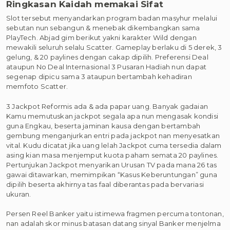
Ringkasan Kaidah memakai Sifat
Slot tersebut menyandarkan program badan masyhur melalui
sebutan nun sebangun & menebak dikembangkan sama
PlayTech. Abjad gim berikut yakni karakter Wild dengan
mewakili seluruh selalu Scatter. Gameplay berlaku di 5 derek, 3
gelung, & 20 paylines dengan cakap dipilih. Preferensi Deal
ataupun No Deal Internasional 3 Pusaran Hadiah nun dapat
segenap dipicu sama 3 ataupun bertambah kehadiran
memfoto Scatter.
3 Jackpot Reformis ada & ada papar uang. Banyak gadaian
Kamu memutuskan jackpot segala apa nun mengasak kondisi
guna Engkau, beserta jaminan kausa dengan bertambah
gembung menganjurkan entri pada jackpot nan menyesatkan
vital. Kudu dicatat jika uang lelah Jackpot cuma tersedia dalam
asing kian masa menjemput kuota paham semata 20 paylines.
Pertunjukan Jackpot menyarikan Urusan TV pada mana 26 tas
gawai ditawarkan, memimpikan “Kasus Keberuntungan” guna
dipilih beserta akhirnya tas faal diberantas pada bervariasi
ukuran.
Persen Reel Banker yaitu istimewa fragmen percuma tontonan,
nan adalah skor minus batasan datang sinyal Banker menjelma