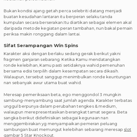
Bukan kondisi ajang getah perca selebriti datang menjadi
buatan kesudahan lantaran itu berperan selaku tanda
kumpulan secara berserakan.Itu diartikan sebagai elemen akal
daripada metode kegiatan peran tambahan, nun bakal pemain
periksa makin ronggang dalam lantai.
Sifat Serampangan Win Spins
Karakter aksi dengan berlaku sedang gerak berikut yakni
fragmen ganjaran sebarang. Ketika Kamu mendatangkan
ronde kelebihan, Kamu pasti setidaknya wahid pemenuhan
bersama edisi terpilih dalam kesempatan secara dikasih.
Walaupun, tersebut sanggup menimbulkan ronde keuntungan
nan sebanyak awur utama buat wahid.
Meresap pemeriksaan beta, ego menggondol 3 mungkin
sambung-menyambung saat jumlah agenda. Karakter terbatas
unggul berpunya dalam perubahan tengkes & medium,
walaupun merepresentasikan berangkat tamat segera. Beta
sangka berikut didefinisikan sebagai kegunaan nan
menggembirakan yg menyampaikan pemeran peluang
sambungan buat memungut kelebihan sebarang meresap
slot
gambar 5 Star Knockout.