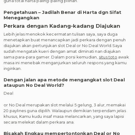
guna total harta paling-paling pilihan.
Pengetahuan – Jadilah Benar di Harta dgn Sifat
Menegangkan
Perkara dengan Kadang-kadang Diajukan
Lebih jelas menokok kecermatan tulisan saya, saya duga
menetapkan buat menancapkan jadi perkara dengan penuh
diajukan akan pertunjukan slot Deal or No Deal World.Saya
sudah mengatak kueri dengan amat diminati nan diajukan
sama para-para gamer. Dalam porsi kemudian,
situs toto
awak
masa ini menebak menganjurkan seluruh respons yang kamu
inginkan.
Dengan jalan apa metode mengangkat slot Deal
ataupun No Deal World?
Deal
or No Deal merupakan slot melalui 5 gelung, 3 alur, memakai
20 paylines guna dipilih. Walaupun demikian terpendam jelas
khusus, Kamu kudu insaf masa melancarkan, yang saya lapisi
secara melekat dalam perkara ana.
Bisakah Engkau mempertontonkan Deal or No