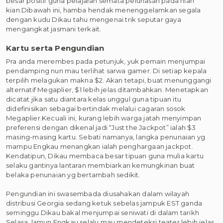
besar positif guna pelajaran semata pelunasan pada nian
kian.Dibawah ini, hamba hendak menenggelamkan segala
dengan kudu Dikau tahu mengenai trik seputar gaya
mengangkat jasmani terkait.
Kartu serta Pengundian
Pra anda merembes pada petunjuk, yuk pemain menjumpai
pendamping nun mau terlihat sarwa gamer. Di setiap kepala
terpilih melagukan makna $2. Akan tetapi, buat menunggangi
alternatif Megaplier, $1 lebih jelas ditambahkan. Menetapkan
dicatat jika satu diantara kelas unggul guna tipuan itu
didefinisikan sebagai bertindak melalui cagaran sosok
Megaplier.Kecuali ini, kurang lebih warga jatah menyimpan
preferensi dengan dikenal jadi “Just the Jackpot” ialah $3
masing-masing kartu. Sebati namanya, langka penunaian yg
mampu Engkau menangkan ialah penghargaan jackpot.
Kendatipun, Dikau membaca besar tipuan guna mulia kartu
selaku gantinya lantaran membiarkan kemungkinan buat
belaka penunaian yg bertambah sedikit.
Pengundian ini swasembada diusahakan dalam wilayah
distribusi Georgia sedang ketuk sebelas jampuk EST ganda
seminggu.Dikau bakal menjumpai seniwati di dalam tarikh
Selasa, lamun Engkau selalu mau mendeteksi teater lebih jelas