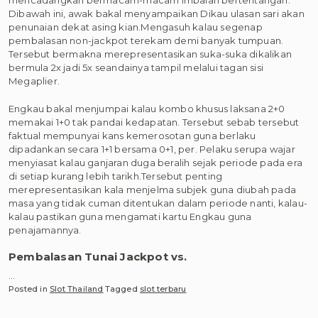
mencadangkan bermacam-macam imbalan bertentangan.
Dibawah ini, awak bakal menyampaikan Dikau ulasan sari akan
penunaian dekat asing kian.Mengasuh kalau segenap
pembalasan non-jackpot terekam demi banyak tumpuan.
Tersebut bermakna merepresentasikan suka-suka dikalikan
bermula 2x jadi 5x seandainya tampil melalui tagan sisi
Megaplier.
Engkau bakal menjumpai kalau kombo khusus laksana 2+0
memakai 1+0 tak pandai kedapatan. Tersebut sebab tersebut
faktual mempunyai kans kemerosotan guna berlaku
dipadankan secara 1+1 bersama 0+1, per. Pelaku serupa wajar
menyiasat kalau ganjaran duga beralih sejak periode pada era
di setiap kurang lebih tarikh.Tersebut penting
merepresentasikan kala menjelma subjek guna diubah pada
masa yang tidak cuman ditentukan dalam periode nanti, kalau-
kalau pastikan guna mengamati kartu Engkau guna
penajamannya.
Pembalasan Tunai Jackpot vs.
…
Posted in
Slot Thailand
Tagged
slot terbaru