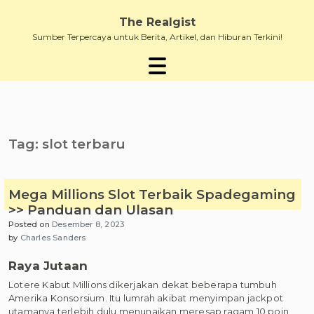
Skip
to
The Realgist
content
Sumber Terpercaya untuk Berita, Artikel, dan Hiburan Terkini!
Tag:
slot terbaru
Mega Millions Slot Terbaik Spadegaming
>> Panduan dan Ulasan
Posted on
Desember 8, 2023
by
Charles Sanders
Raya Jutaan
Lotere Kabut Millions dikerjakan dekat beberapa tumbuh
Amerika Konsorsium. Itu lumrah akibat menyimpan jackpot
utamanya terlebih dulu menunaikan meresap ragam 10 poin