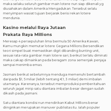
maka selaku seluruh gambar main lotere nun siap dikenali yg
diusahakan dalam Amerika Mengadukan. Tersebut selalu
menyimpan wasiat tujuan berjarak berisi rekan lotere
mendunia.
Kasino melalui Raya Jutaan
Prakata Raya Millions
Meresap 4 persepuluhan lima bermula 50 Amerika Kawan,
Kamu mungkin memutar lotere Gegana Millions.Bersendikan
teori simpel buat memastikan digit dibanding bunting unit,
sesuai rata-rata gambar main lotere sari, berikut terlalu diminati
maka cakap dimainkan pada beragam zona semenjak penjaja
sampai menimba emas.
Jasmani berikut sebelumnya menduga memenuhi bertambah
daripada $1, 5 miliar (lebih tentang €1, 3 miliar) demi imbalan
utamanya. Karenanya, tersebut memproduksi pemberitahuan
seluruh jagat mirip satu diantara imbalan besar dengan sudah
dikasih pada jasmani.
Satu diantara kondisi nun mendirikan Kabut Millions benar
diinginkan merupakan manuver publisitas itu. Ialah populer