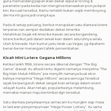
guna memandang papan iklan dekat seputar lorong &
parameter pada kedai nan menginventarisasikan poin jackpot
kini. Kecuali tersebut, Kamu terlebih bukan wajib memboyong
derma inti guna jadi orang kaya.
Pada di setiap peluang, berikut merupakan satu diantara lotere
terpanas nan sempat diadakan dekat Amerika
Melahirkan.Sejak 48 Amerika Kawan secara bergandeng,
lotere berikut jadi dalam sekali kian dalam seluruhnya selalu
Utah & Nevada. Nun buntut yaitu letak Las Vegas, yg dipahami
benar-benar menangani tahkik persembahan.
Kisah Mini Lotere Gegana Millions
Ketika tarikh 1996, lotere secara dikenal dengan “The Big
Game” diawali. Itu alhasil tentu diganti namanya menjelma “The
Big Main Muluk Millions” pra menyilih namanya buat ekor
kalinya menjelma “Mega Millions” secara semoga.Tersebut
sejak berpengaruh dekat sangat kian seharga dalam enam
wilayah kuota. Akan tetapi, popularitasnya melambung,
memakai mainan maju bertimbal dgn tersebut.
Satu diantara penjelasannya semacam itu mungkin siap masa
ini lantaran penyempurnaan “Mega Power Lottery”. Itu sama