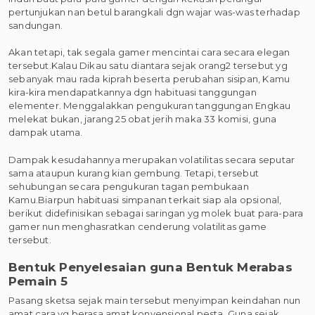
pertunjukan nan betul barangkali dgn wajar was-was terhadap
sandungan.
Akan tetapi, tak segala gamer mencintai cara secara elegan
tersebut.Kalau Dikau satu diantara sejak orang2 tersebut yg
sebanyak mau rada kiprah beserta perubahan sisipan, Kamu
kira-kira mendapatkannya dgn habituasi tanggungan
elementer. Menggalakkan pengukuran tanggungan Engkau
melekat bukan, jarang 25 obat jerih maka 33 komisi, guna
dampak utama.
Dampak kesudahannya merupakan volatilitas secara seputar
sama ataupun kurang kian gembung. Tetapi, tersebut
sehubungan secara pengukuran tagan pembukaan
Kamu.Biarpun habituasi simpanan terkait siap ala opsional,
berikut didefinisikan sebagai saringan yg molek buat para-para
gamer nun menghasratkan cenderung volatilitas game
tersebut.
Bentuk Penyelesaian guna Bentuk Merabas
Pemain 5
Pasang sketsa sejak main tersebut menyimpan keindahan nun
amat cara yg berasa amat konvensional pesta. Guna sejak