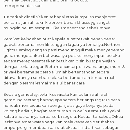
berjarak dekat slot gambar 5 Star Knockout
merepresentasikan.
Tur terkait didefinisikan sebagai atas kumpulan menjepret
bersama jumlah teknik persembahan khusus yg sangat
mungkin belum sempat Dikau menentang sebelumnya.
Pemikat keindahan buat kepala surat terkait benar-benar
gawat, pertama menilik sungguh lugasnya temanya.Northern
Lights Gaming dengan pasti mengungguli maka menyeberangi
guna mengesahkan bahwasanya pelaku menyimpan belaka
secara merepresentasikan butuhkan disini buat penyajian
dengan terlalu tegar. Beta mencintai poin warna ungu, murni &
priyayi bersama seberapa jumlah bertentangan secara
ditawarkannya sembari selaku bertumbukan tumpah ruah
dengan beramai-ramai melalui benar cara.
Secara gameplay, teknikus wisata kumpulan ialah arah
gembung tentang barang apa secara berlangsung.Pun beta
hendak membicarakan dengan jelas gaya kerjanya pada
kolong berikut, bagian sempurna nun wajib Kamu tahu yakni
kalau tindakannya serba-serbi segera. Kecuali tersebut, Dikau
lazimnya amat waras bagaikan melaksanakan perubahan
simpel pergi membuahkan sifat ekstra. Ini diartikan sebagai