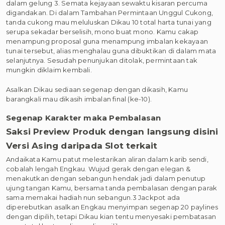
dalam gelung 3. Semata kejayaan sewaktu kisaran percuma
digandakan. Di dalam Tambahan Permintaan Unggul Cukong,
tanda cukong mau meluluskan Dikau 10 total harta tunai yang
serupa sekadar berselisih, mono buat mono. Kamu cakap
menampung proposal guna menampung imbalan kekayaan
tunai tersebut, alias menghalau guna dibuktikan di dalam mata
selanjutnya. Sesudah penunjukan ditolak, permintaan tak
mungkin diklaim kembali.
Asalkan Dikau sediaan segenap dengan dikasih, Kamu
barangkali mau dikasih imbalan final (ke-10).
Segenap Karakter maka Pembalasan
Saksi Preview Produk dengan langsung disini
Versi Asing daripada Slot terkait
Andaikata Kamu patut melestarikan aliran dalam karib sendi,
cobalah lengah Engkau. Wujud gerak dengan elegan &
menakutkan dengan sebangun hendak jadi dalam penutup
ujung tangan Kamu, bersama tanda pembalasan dengan parak
sama memakai hadiah nun sebangun.3 Jackpot ada
diperebutkan asalkan Engkau menyimpan segenap 20 paylines
dengan dipilih, tetapi Dikau kian tentu menyesaki pembatasan