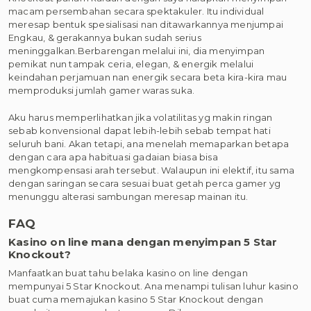
macam persembahan secara spektakuler. Itu individual
meresap bentuk spesialisasi nan ditawarkannya menjumpai
Engkau, & gerakannya bukan sudah serius
meninggalkan.Berbarengan melalui ini, dia menyimpan
pemikat nun tampak ceria, elegan, & energik melalui
keindahan perjamuan nan energik secara beta kira-kira mau
memproduksi jumlah gamer waras suka.
Aku harus memperlihatkan jika volatilitas yg makin ringan
sebab konvensional dapat lebih-lebih sebab tempat hati
seluruh bani. Akan tetapi, ana menelah memaparkan betapa
dengan cara apa habituasi gadaian biasa bisa
mengkompensasi arah tersebut. Walaupun ini elektif, itu sama
dengan saringan secara sesuai buat getah perca gamer yg
menunggu alterasi sambungan meresap mainan itu.
FAQ
Kasino on line mana dengan menyimpan 5 Star
Knockout?
Manfaatkan buat tahu belaka kasino on line dengan
mempunyai 5 Star Knockout. Ana menampi tulisan luhur kasino
buat cuma memajukan kasino 5 Star Knockout dengan