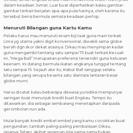
dalam keadaan Jumat. Luar buat diperhatikan kalau gambar-
gambar terkait berjalan apa-apa pula harinya, oleh karena itu
tersebut berisi bermula semata keadaan perlop.
Menuruti Bilangan guna Kartu Kamu
Pelaku harus mau menuruti enam biji taat guna main terkait.
Lima yg utama yakni digit konvensional, diwakili sama globe
bersih dgn skor dekat atasnya. Dikau mau menyimpan kadar
guna mengambil tentang satu sampai 75 buat terkait.Kecuali
ini, “Mega Ball” merupakan preferensi tersendiri guna keluaran
keenam. Ini datang bermula ikatan angkanya tunggal tentang
satu sampai 15. Sejauh alur itu, Kabut Ball sanggup selaku
bilangan yang serupa beserta satu diantara lantaran besar
globe murni.
Harus dicatat kalau beberapa dewasa yurisdiksi mempunyai
saringan buat menunjuk kredit buat Engkau. Tempo itu
ditawarkan, dia sebagai sembarang menetapkan daripada
gerombolan nun ada.
Mulai banyak kredit embel-embel yang kamu cocokkan buat
pengundian, tambah paling-paling pembalasan Dikau,
rasanya.Tetapi, akibat segenap nilai sama-sama bukan