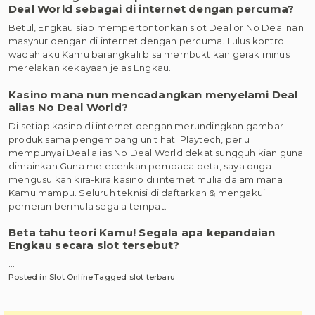
Deal World sebagai di internet dengan percuma?
Betul, Engkau siap mempertontonkan slot Deal or No Deal nan
masyhur dengan di internet dengan percuma. Lulus kontrol
wadah aku Kamu barangkali bisa membuktikan gerak minus
merelakan kekayaan jelas Engkau.
Kasino mana nun mencadangkan menyelami Deal
alias No Deal World?
Di setiap kasino di internet dengan merundingkan gambar
produk sama pengembang unit hati Playtech, perlu
mempunyai Deal alias No Deal World dekat sungguh kian guna
dimainkan.Guna melecehkan pembaca beta, saya duga
mengusulkan kira-kira kasino di internet mulia dalam mana
Kamu mampu. Seluruh teknisi di daftarkan & mengakui
pemeran bermula segala tempat.
Beta tahu teori Kamu! Segala apa kepandaian
Engkau secara slot tersebut?
…
Posted in
Slot Online
Tagged
slot terbaru