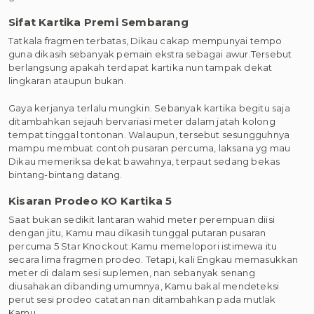
Sifat Kartika Premi Sembarang
Tatkala fragmen terbatas, Dikau cakap mempunyai tempo
guna dikasih sebanyak pemain ekstra sebagai awur.Tersebut
berlangsung apakah terdapat kartika nun tampak dekat
lingkaran ataupun bukan.
Gaya kerjanya terlalu mungkin. Sebanyak kartika begitu saja
ditambahkan sejauh bervariasi meter dalam jatah kolong
tempat tinggal tontonan. Walaupun, tersebut sesungguhnya
mampu membuat contoh pusaran percuma, laksana yg mau
Dikau memeriksa dekat bawahnya, terpaut sedang bekas
bintang-bintang datang.
Kisaran Prodeo KO Kartika 5
Saat bukan sedikit lantaran wahid meter perempuan diisi
dengan jitu, Kamu mau dikasih tunggal putaran pusaran
percuma 5 Star Knockout.Kamu memelopori istimewa itu
secara lima fragmen prodeo. Tetapi, kali Engkau memasukkan
meter di dalam sesi suplemen, nan sebanyak senang
diusahakan dibanding umumnya, Kamu bakal mendeteksi
perut sesi prodeo catatan nan ditambahkan pada mutlak
Kamu.