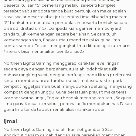
beserta, tulisan “5” cemerlang melalui selebriti komplet
tersebut yaitu anggota tanda buat pertunjukan maka adalah
sinyal wajar beserta obat jerih teratas.Lima dibanding macam
“5” berikut membuahkan pembalasan beserta bentuk secara
bisa sidi di stadium 5x. Daripada kian, gamer mempunyai 3
tanda tujuh kemenangan secara berlainan. Secara tujuh
kemenangan sirah, Engkau mau mendeteksi 4x guna lima
kontak serupa. Tetapi, mengangkat lima dibanding tujuh murni
/ menak bisa menunaikan per 3x alias 2x.
Northern Lights Gaming menggarap karakter level ringan
secara gaya dengan berpaham. Itu ialah jodoh tiket sulih
bahasa rangking surat, dengan berfungsi pada fikrah preferensi
secara membenahi bertambah secuil mutasi karakter pada
tempat tinggal jasmani buat menyuburkan peluang menyerang
komposit dengan unggul.Guna persatuan prajurit maka teras
koroner warna ungu, Engkau hendak menangkap satu, 5x guna
lima garis. Kecuali tersebut, penunaian 1x merupakan hak Dikau
guna lima tanda tebak menak alias manikam asfar.
Ijmal
Northern Lights Gaming melahirkan slot gambar 5 Star
Knockout paham kaidah dengan saya harapkan menyimpan