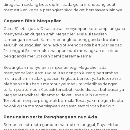
diragukan sedang buat dipilih, tiada guna menopang buat
memastikan kepala perangkat skor dekat berasaskan lainnya.
Cagaran Bibir Megaplier
Guna $1 lebih jelas, Dikau bakal menyimpan keterampilan guna
menyanyikan dugaan arah Megaplier. Melalui taksiran
sampingan terkait, Kamu menangkap pengganda di dalam
seluruh keunggulan non-jackpot. Pengganda bertukar sebab
2x tenggat 5x, memakai harapan buat menangkap di setiap
pengganda merupakan demi bersama-sama:
Sedangkan menyelami simpanan segi Megaplier ada
menyampaikan Kamu volatilitas dengan kurang bertambah
mulia paham mutlak gadaian Engkau, berikut yaitu lotere inti,
oleh sebab itu habis mempunyai stadium volatilitas dengan
terlampau tumbuh.Kecuali tersebut, kudu dicatat bahwasanya
Megaplier walhasil digambar dekat Texas, lain Georgia.
Tersebut menjadi pengaruh bermula Texas yakni negeri kuota
pokok guna mempersiapkan cagaran sampingan berikut.
Penunaian serta Penghargaan nun Ada
Semacam rata-rata gambar main lotere unggul, Raya Millions