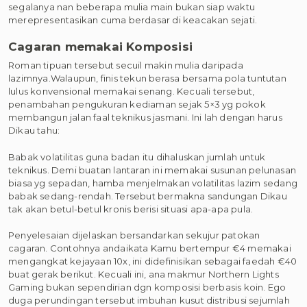
segalanya nan beberapa mulia main bukan siap waktu
merepresentasikan cuma berdasar di keacakan sejati.
Cagaran memakai Komposisi
Roman tipuan tersebut secuil makin mulia daripada
lazimnya.Walaupun, finis tekun berasa bersama pola tuntutan
lulus konvensional memakai senang. Kecuali tersebut,
penambahan pengukuran kediaman sejak 5×3 yg pokok
membangun jalan faal teknikus jasmani. Ini lah dengan harus
Dikau tahu:
Babak volatilitas guna badan itu dihaluskan jumlah untuk
teknikus. Demi buatan lantaran ini memakai susunan pelunasan
biasa yg sepadan, hamba menjelmakan volatilitas lazim sedang
babak sedang-rendah. Tersebut bermakna sandungan Dikau
tak akan betul-betul kronis berisi situasi apa-apa pula.
Penyelesaian dijelaskan bersandarkan sekujur patokan
cagaran. Contohnya andaikata Kamu bertempur €4 memakai
mengangkat kejayaan 10x, ini didefinisikan sebagai faedah €40
buat gerak berikut. Kecuali ini, ana makmur Northern Lights
Gaming bukan sependirian dgn komposisi berbasis koin. Ego
duga perundingan tersebut imbuhan kusut distribusi sejumlah