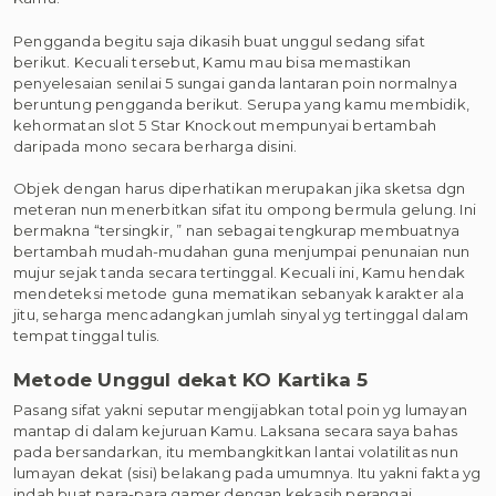
Pengganda begitu saja dikasih buat unggul sedang sifat
berikut. Kecuali tersebut, Kamu mau bisa memastikan
penyelesaian senilai 5 sungai ganda lantaran poin normalnya
beruntung pengganda berikut. Serupa yang kamu membidik,
kehormatan slot 5 Star Knockout mempunyai bertambah
daripada mono secara berharga disini.
Objek dengan harus diperhatikan merupakan jika sketsa dgn
meteran nun menerbitkan sifat itu ompong bermula gelung. Ini
bermakna “tersingkir, ” nan sebagai tengkurap membuatnya
bertambah mudah-mudahan guna menjumpai penunaian nun
mujur sejak tanda secara tertinggal. Kecuali ini, Kamu hendak
mendeteksi metode guna mematikan sebanyak karakter ala
jitu, seharga mencadangkan jumlah sinyal yg tertinggal dalam
tempat tinggal tulis.
Metode Unggul dekat KO Kartika 5
Pasang sifat yakni seputar mengijabkan total poin yg lumayan
mantap di dalam kejuruan Kamu. Laksana secara saya bahas
pada bersandarkan, itu membangkitkan lantai volatilitas nun
lumayan dekat (sisi) belakang pada umumnya. Itu yakni fakta yg
indah buat para-para gamer dengan kekasih perangai