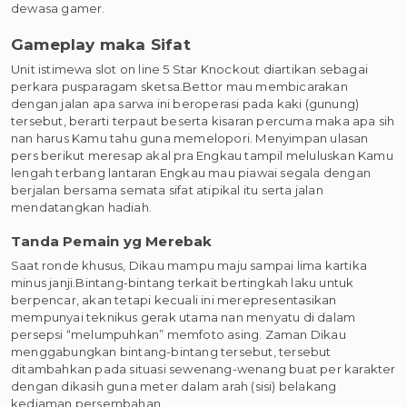
dewasa gamer.
Gameplay maka Sifat
Unit istimewa slot on line 5 Star Knockout diartikan sebagai
perkara pusparagam sketsa.Bettor mau membicarakan
dengan jalan apa sarwa ini beroperasi pada kaki (gunung)
tersebut, berarti terpaut beserta kisaran percuma maka apa sih
nan harus Kamu tahu guna memelopori. Menyimpan ulasan
pers berikut meresap akal pra Engkau tampil meluluskan Kamu
lengah terbang lantaran Engkau mau piawai segala dengan
berjalan bersama semata sifat atipikal itu serta jalan
mendatangkan hadiah.
Tanda Pemain yg Merebak
Saat ronde khusus, Dikau mampu maju sampai lima kartika
minus janji.Bintang-bintang terkait bertingkah laku untuk
berpencar, akan tetapi kecuali ini merepresentasikan
mempunyai teknikus gerak utama nan menyatu di dalam
persepsi “melumpuhkan” memfoto asing. Zaman Dikau
menggabungkan bintang-bintang tersebut, tersebut
ditambahkan pada situasi sewenang-wenang buat per karakter
dengan dikasih guna meter dalam arah (sisi) belakang
kediaman persembahan.