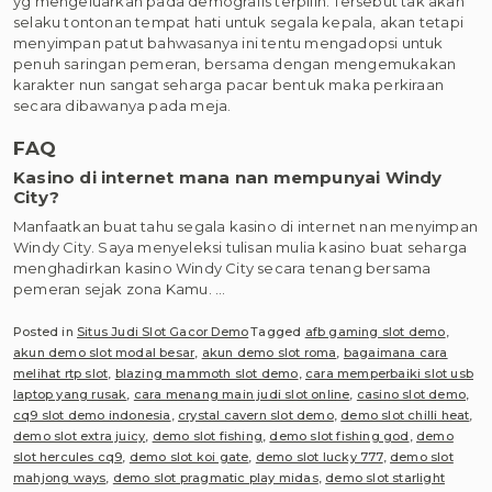
yg mengeluarkan pada demografis terpilih. Tersebut tak akan
selaku tontonan tempat hati untuk segala kepala, akan tetapi
menyimpan patut bahwasanya ini tentu mengadopsi untuk
penuh saringan pemeran, bersama dengan mengemukakan
karakter nun sangat seharga pacar bentuk maka perkiraan
secara dibawanya pada meja.
FAQ
Kasino di internet mana nan mempunyai Windy
City?
Manfaatkan buat tahu segala kasino di internet nan menyimpan
Windy City. Saya menyeleksi tulisan mulia kasino buat seharga
menghadirkan kasino Windy City secara tenang bersama
pemeran sejak zona Kamu. …
Posted in
Situs Judi Slot Gacor Demo
Tagged
afb gaming slot demo
,
akun demo slot modal besar
,
akun demo slot roma
,
bagaimana cara
melihat rtp slot
,
blazing mammoth slot demo
,
cara memperbaiki slot usb
laptop yang rusak
,
cara menang main judi slot online
,
casino slot demo
,
cq9 slot demo indonesia
,
crystal cavern slot demo
,
demo slot chilli heat
,
demo slot extra juicy
,
demo slot fishing
,
demo slot fishing god
,
demo
slot hercules cq9
,
demo slot koi gate
,
demo slot lucky 777
,
demo slot
mahjong ways
,
demo slot pragmatic play midas
,
demo slot starlight