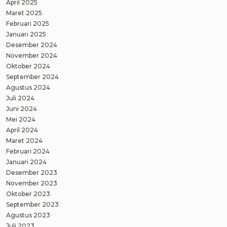
April 2025
Maret 2025
Februari 2025
Januari 2025
Desember 2024
November 2024
Oktober 2024
September 2024
Agustus 2024
Juli 2024
Juni 2024
Mei 2024
April 2024
Maret 2024
Februari 2024
Januari 2024
Desember 2023
November 2023
Oktober 2023
September 2023
Agustus 2023
Juli 2023