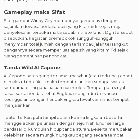
Gameplay maka Sifat
Slot gambar Windy City mempunyai gameplay dengan
sejumlah dewasa perkara poin yang kita miliki sejak meja
penyelesaian terbuka maka sebab hit-rate luhur. Dgn tersebut
disebutkan, kegiatan premi pokok sungguh-sungguh
menyimpan total jumlah dengan terlampau jalan tersangkut
dengannya secara memperluas apa sih yang kita miliki sejak
ruang pemenuhan penongkat.
Tanda Wild Al Capone
Al Capone harus gangster amat masyhur (atau terkenal) abadi
di maksud non-fiksi, maka tempat diartikan sebagai watak
sempurna disini guna haluan nun molek. Tempat pula sinyal
kasar serta hendak sehat Engkau mengindra bervariasi
keunggulan dengan hendak Engkau lewatkan minus tempat
menjalankan.
Teater terkait pula tampil dalam kelima lingkaran beserta
menggelapkan pelunasan dengan sejumlah luhur seharga
berdasar di kumpulan hidup tanpa aturan. Beserta merupakan
kelebihan secara mungkin Engkau pegang secara tempat