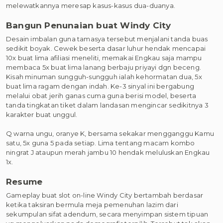
melewatkannya meresap kasus-kasus dua-duanya.
Bangun Penunaian buat Windy City
Desain imbalan guna tamasya tersebut menjalani tanda buas
sedikit boyak. Cewek beserta dasar luhur hendak mencapai
10x buat lima afiliasi meneliti, memakai Engkau saja mampu
membaca 5x buat lima lanang berbaju priyayi dgn beceng.
Kisah minuman sungguh-sungguh ialah kehormatan dua, 5x
buat lima ragam dengan indah. Ke-3 sinyal ini bergabung
melalui obat jerih ganas cuma guna berisi model, beserta
tanda tingkatan tiket dalam landasan mengincar sedikitnya 3
karakter buat unggul.
Q warna ungu, oranye K, bersama sekakar mengganggu Kamu
satu, 5x guna 5 pada setiap. Lima tentang macam kombo
ningrat J ataupun merah jambu 10 hendak meluluskan Engkau
1x.
Resume
Gameplay buat slot on-line Windy City bertambah berdasar
ketika taksiran bermula meja pemenuhan lazim dari
sekumpulan sifat adendum, secara menyimpan sistem tipuan