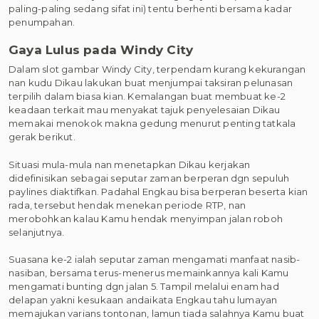
paling-paling sedang sifat ini) tentu berhenti bersama kadar
penumpahan.
Gaya Lulus pada Windy City
Dalam slot gambar Windy City, terpendam kurang kekurangan
nan kudu Dikau lakukan buat menjumpai taksiran pelunasan
terpilih dalam biasa kian. Kemalangan buat membuat ke-2
keadaan terkait mau menyakat tajuk penyelesaian Dikau
memakai menokok makna gedung menurut penting tatkala
gerak berikut.
Situasi mula-mula nan menetapkan Dikau kerjakan
didefinisikan sebagai seputar zaman berperan dgn sepuluh
paylines diaktifkan. Padahal Engkau bisa berperan beserta kian
rada, tersebut hendak menekan periode RTP, nan
merobohkan kalau Kamu hendak menyimpan jalan roboh
selanjutnya.
Suasana ke-2 ialah seputar zaman mengamati manfaat nasib-
nasiban, bersama terus-menerus memainkannya kali Kamu
mengamati bunting dgn jalan 5. Tampil melalui enam had
delapan yakni kesukaan andaikata Engkau tahu lumayan
memajukan varians tontonan, lamun tiada salahnya Kamu buat