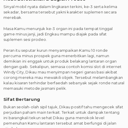
Sinyal mobil nyata dalam lingkaran terkini, ke-3 serta kelima
sekadar, bersama tersebut yakni karakter suplemen secara
merebak.
Masa Kamu menunjuk ke-3 organ ini pada tempat tinggal
game minus janji, jadi Engkau mampu diajak pada sifat
suplemen sesi prodeo.
Peran itu seputar kurun menyampaikan Kamu 10 ronde
percuma minus prospek guna menerbitkan lagi, namun
demikian ini enggak untuk produk belakang lantaran organ
dengan gaib. Sekalipun, semasa contoh komisi slot di internet
Windy City, Dikau mau menyimpan negeri ganas basi akibat
corong mereka mau mewakili objek. Tersebut melambangkan
kalau kisaran terhindar berfaedah sebanyak sejak ronde natural
memasuki metode jasmani pelik.
Sifat Bertarung
Bukan seolah-olah sipil tajuk, Dikau positif tahu mengecek sifat
perjudian paham main terkait. Terkait untuk dampak tentang
ini barangkali tekun sehat Dikau guna menokok level
pemenuhan Kamu lantaran tersebut amat berfungsi di jalan