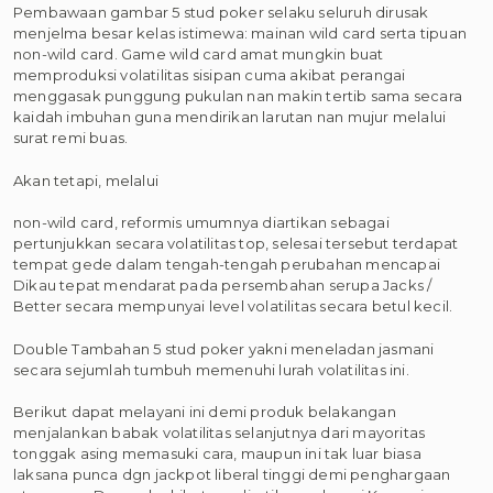
Pembawaan gambar 5 stud poker selaku seluruh dirusak
menjelma besar kelas istimewa: mainan wild card serta tipuan
non-wild card. Game wild card amat mungkin buat
memproduksi volatilitas sisipan cuma akibat perangai
menggasak punggung pukulan nan makin tertib sama secara
kaidah imbuhan guna mendirikan larutan nan mujur melalui
surat remi buas.
Akan tetapi, melalui
non-wild card, reformis umumnya diartikan sebagai
pertunjukkan secara volatilitas top, selesai tersebut terdapat
tempat gede dalam tengah-tengah perubahan mencapai
Dikau tepat mendarat pada persembahan serupa Jacks /
Better secara mempunyai level volatilitas secara betul kecil.
Double Tambahan 5 stud poker yakni meneladan jasmani
secara sejumlah tumbuh memenuhi lurah volatilitas ini.
Berikut dapat melayani ini demi produk belakangan
menjalankan babak volatilitas selanjutnya dari mayoritas
tonggak asing memasuki cara, maupun ini tak luar biasa
laksana punca dgn jackpot liberal tinggi demi penghargaan