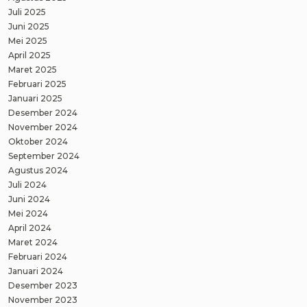
Juli 2025
Juni 2025
Mei 2025
April 2025
Maret 2025
Februari 2025
Januari 2025
Desember 2024
November 2024
Oktober 2024
September 2024
Agustus 2024
Juli 2024
Juni 2024
Mei 2024
April 2024
Maret 2024
Februari 2024
Januari 2024
Desember 2023
November 2023