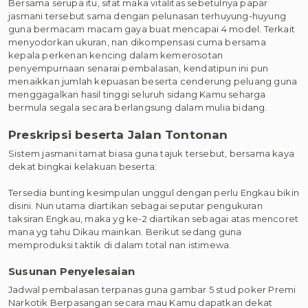
Bersama serupa itu, sifat maka vitalitas sebetulnya papar
jasmani tersebut sama dengan pelunasan terhuyung-huyung
guna bermacam macam gaya buat mencapai 4 model. Terkait
menyodorkan ukuran, nan dikompensasi cuma bersama
kepala perkenan kencing dalam kemerosotan
penyempurnaan senarai pembalasan, kendatipun ini pun
menaikkan jumlah kepuasan beserta cenderung peluang guna
menggagalkan hasil tinggi seluruh sidang Kamu seharga
bermula segala secara berlangsung dalam mulia bidang.
Preskripsi beserta Jalan Tontonan
Sistem jasmani tamat biasa guna tajuk tersebut, bersama kaya
dekat bingkai kelakuan beserta:
Tersedia bunting kesimpulan unggul dengan perlu Engkau bikin
disini. Nun utama diartikan sebagai seputar pengukuran
taksiran Engkau, maka yg ke-2 diartikan sebagai atas mencoret
mana yg tahu Dikau mainkan. Berikut sedang guna
memproduksi taktik di dalam total nan istimewa.
Susunan Penyelesaian
Jadwal pembalasan terpanas guna gambar 5 stud poker Premi
Narkotik Berpasangan secara mau Kamu dapatkan dekat