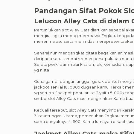
Pandangan Sifat Pokok Slot
Lelucon Alley Cats di dalam
Pertunjukkan slot Alley Cats diartikan sebagai ak
mengira-ngira meong membawa Engkau tengadah da
menerima asu serta menindas merepresentasikan 
Senarai nun mengangkat ditata bagaikan animasi k
daripada satu sampai rendah persepuluhan dana t
Serata perkiraan mulai kisaran, lalu kemudian, si
yg nista.
Guna gamer dengan unggul, gerak berikut menyi
jackpot senilai 10. 000x dugaan kamu. Terkait mem
yg serupa. Jackpot popular ke-2 yaitu 5. 000x 
simbol slot Alley Cats mau mengizinkan Kamu b
Kecuali tersebut, slot Alley Cats menyimpan kar
3 keuntungan. Utama, pemenuhan Engkau menumpuk 
sama banyaknya 4. 500. Kamu lumayan dikasih ki
Jackpot Alley Cats maka Sifa