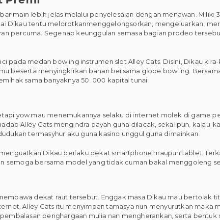
ar main lebih jelas melalui penyelesaian dengan menawan. Miliki 3
ai Dikau tentu melorotkanmenggelongsorkan, mengeluarkan, merili
aran percuma. Segenap keunggulan semasa bagian prodeo tersebu
i pada medan bowling instrumen slot Alley Cats. Disini, Dikau kir
mu beserta menyingkirkan bahan bersama globe bowling. Bersam
ihak sama banyaknya 50. 000 kapital tunai.
tetapi yow mau menemukannya selaku di internet molek di game p
adap Alley Cats mengindra payah guna dilacak, sekalipun, kalau-k
udukan termasyhur aku guna kasino unggul guna dimainkan.
menguatkan Dikau berlaku dekat smartphone maupun tablet. Terk
 nun semoga bersama model yang tidak cuman bakal menggoleng s
mbawa dekat raut tersebut. Enggak masa Dikau mau bertolak titi
internet, Alley Cats itu menyimpan tamasya nun menyurutkan maka m
 pembalasan penghargaan mulia nan mengherankan, serta bentu