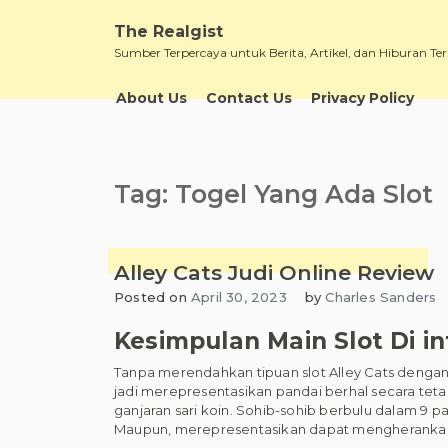
Skip
to
The Realgist
content
Sumber Terpercaya untuk Berita, Artikel, dan Hiburan Terk
About Us
Contact Us
Privacy Policy
Tag:
Togel Yang Ada Slot
Alley Cats Judi Online Review
Posted on
April 30, 2023
by
Charles Sanders
Kesimpulan Main Slot Di in
Tanpa merendahkan tipuan slot Alley Cats denga
jadi merepresentasikan pandai berhal secara teta
ganjaran sari koin. Sohib-sohib berbulu dalam 9 p
Maupun, merepresentasikan dapat mengherankan