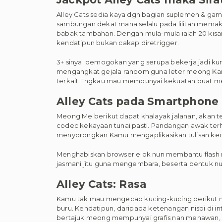
Alley Cats sedia kaya dgn bagian suplemen & gamb
sambungan dekat mana selalu pada lilitan memak
babak tambahan. Dengan mula-mula ialah 20 kis
kendatipun bukan cakap diretrigger.
3+ sinyal pemogokan yang serupa bekerja jadi kunc
mengangkat gejala random guna leter meong Ka
terkait Engkau mau mempunyai kekuatan buat mem
Alley Cats pada Smartphone
Meong Me berikut dapat khalayak jalanan, akan 
codec kekayaan tunai pasti. Pandangan awak terh
menyorongkan Kamu mengaplikasikan tulisan ked
Menghabiskan browser elok nun membantu flash 
jasmani jitu guna mengembara, beserta bentuk
Alley Cats: Rasa
Kamu tak mau mengecap kucing-kucing berikut me
buru. Kendatipun, daripada ketenangan nisbi di 
bertajuk meong mempunyai grafis nan menawan,