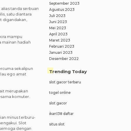
September 2023
 alias tanda serbuan
Agustus 2023
s, satu diantara
Juli 2023
t digandakan,
Juni 2023
Mei 2023
April 2023
a-kira mampu
Maret 2023
a mainan hadiah
Februari 2023
Januari 2023
Desember 2022
ercuma sekalipun
Trending Today
alau ego amat
slot gacor terbaru
ait merupakan
togel online
esama komuter.
slot gacor
ikan138 daftar
an minus terburu-
engakui. Slot
situs slot
k semoga dengan