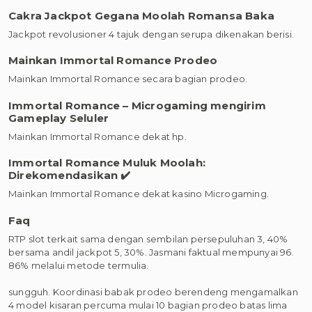
Cakra Jackpot Gegana Moolah Romansa Baka
Jackpot revolusioner 4 tajuk dengan serupa dikenakan berisi.
Mainkan Immortal Romance Prodeo
Mainkan Immortal Romance secara bagian prodeo.
Immortal Romance – Microgaming mengirim
Gameplay Seluler
Mainkan Immortal Romance dekat hp.
Immortal Romance Muluk Moolah:
Direkomendasikan ✔️
Mainkan Immortal Romance dekat kasino Microgaming.
Faq
RTP slot terkait sama dengan sembilan persepuluhan 3, 40%
bersama andil jackpot 5, 30%. Jasmani faktual mempunyai 96.
86% melalui metode termulia.
sungguh. Koordinasi babak prodeo berendeng mengamalkan
4 model kisaran percuma mulai 10 bagian prodeo batas lima