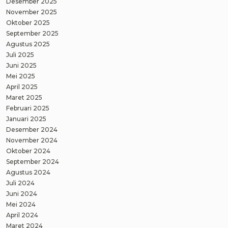
Desember 2025
November 2025
Oktober 2025
September 2025
Agustus 2025
Juli 2025
Juni 2025
Mei 2025
April 2025
Maret 2025
Februari 2025
Januari 2025
Desember 2024
November 2024
Oktober 2024
September 2024
Agustus 2024
Juli 2024
Juni 2024
Mei 2024
April 2024
Maret 2024