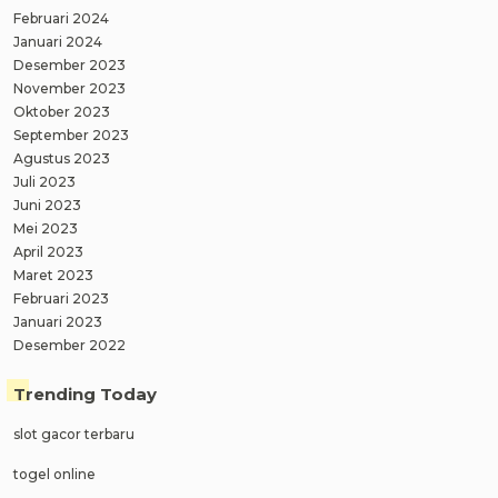
Februari 2024
Januari 2024
Desember 2023
November 2023
Oktober 2023
September 2023
Agustus 2023
Juli 2023
Juni 2023
Mei 2023
April 2023
Maret 2023
Februari 2023
Januari 2023
Desember 2022
Trending Today
slot gacor terbaru
togel online