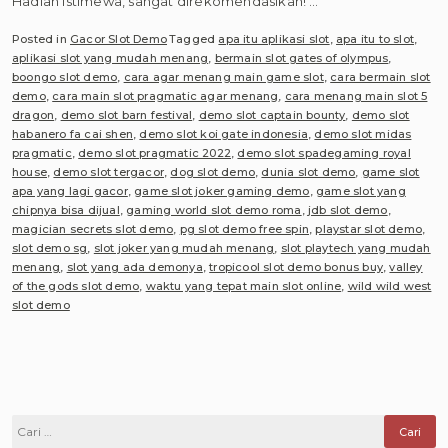
Hadiah istimewa, sangat direkomendasikan! …
Posted in
Gacor Slot Demo
Tagged
apa itu aplikasi slot
,
apa itu to slot
,
aplikasi slot yang mudah menang
,
bermain slot gates of olympus
,
boongo slot demo
,
cara agar menang main game slot
,
cara bermain slot
demo
,
cara main slot pragmatic agar menang
,
cara menang main slot 5
dragon
,
demo slot barn festival
,
demo slot captain bounty
,
demo slot
habanero fa cai shen
,
demo slot koi gate indonesia
,
demo slot midas
pragmatic
,
demo slot pragmatic 2022
,
demo slot spadegaming royal
house
,
demo slot tergacor
,
dog slot demo
,
dunia slot demo
,
game slot
apa yang lagi gacor
,
game slot joker gaming demo
,
game slot yang
chipnya bisa dijual
,
gaming world slot demo roma
,
jdb slot demo
,
magician secrets slot demo
,
pg slot demo free spin
,
playstar slot demo
,
slot demo sg
,
slot joker yang mudah menang
,
slot playtech yang mudah
menang
,
slot yang ada demonya
,
tropicool slot demo bonus buy
,
valley
of the gods slot demo
,
waktu yang tepat main slot online
,
wild wild west
slot demo
Cari
untuk: