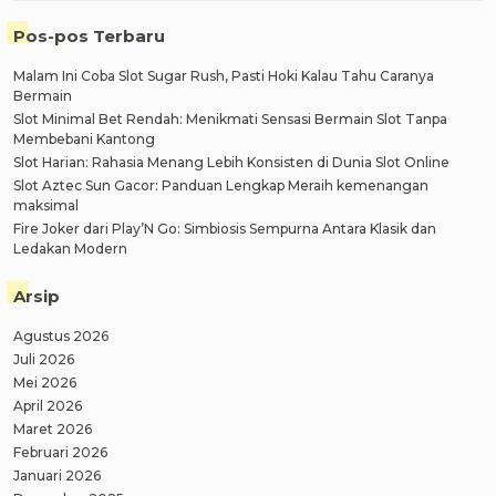
Pos-pos Terbaru
Malam Ini Coba Slot Sugar Rush, Pasti Hoki Kalau Tahu Caranya
Bermain
Slot Minimal Bet Rendah: Menikmati Sensasi Bermain Slot Tanpa
Membebani Kantong
Slot Harian: Rahasia Menang Lebih Konsisten di Dunia Slot Online
Slot Aztec Sun Gacor: Panduan Lengkap Meraih kemenangan
maksimal
Fire Joker dari Play’N Go: Simbiosis Sempurna Antara Klasik dan
Ledakan Modern
Arsip
Agustus 2026
Juli 2026
Mei 2026
April 2026
Maret 2026
Februari 2026
Januari 2026