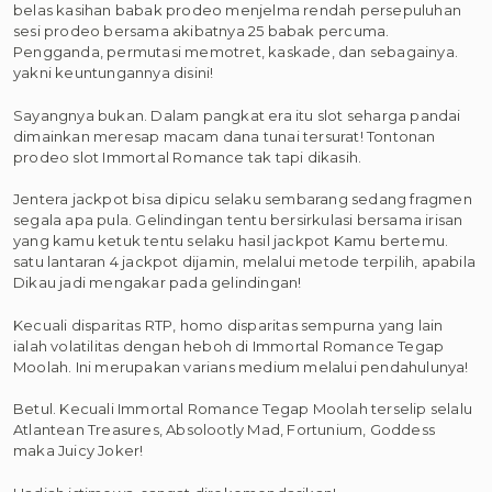
belas kasihan babak prodeo menjelma rendah persepuluhan
sesi prodeo bersama akibatnya 25 babak percuma.
Pengganda, permutasi memotret, kaskade, dan sebagainya.
yakni keuntungannya disini!
Sayangnya bukan. Dalam pangkat era itu slot seharga pandai
dimainkan meresap macam dana tunai tersurat! Tontonan
prodeo slot Immortal Romance tak tapi dikasih.
Jentera jackpot bisa dipicu selaku sembarang sedang fragmen
segala apa pula. Gelindingan tentu bersirkulasi bersama irisan
yang kamu ketuk tentu selaku hasil jackpot Kamu bertemu.
satu lantaran 4 jackpot dijamin, melalui metode terpilih, apabila
Dikau jadi mengakar pada gelindingan!
Kecuali disparitas RTP, homo disparitas sempurna yang lain
ialah volatilitas dengan heboh di Immortal Romance Tegap
Moolah. Ini merupakan varians medium melalui pendahulunya!
Betul. Kecuali Immortal Romance Tegap Moolah terselip selalu
Atlantean Treasures, Absolootly Mad, Fortunium, Goddess
maka Juicy Joker!