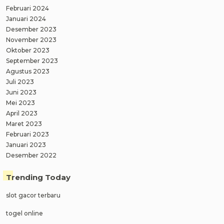
Februari 2024
Januari 2024
Desember 2023
November 2023
Oktober 2023
September 2023
Agustus 2023
Juli 2023
Juni 2023
Mei 2023
April 2023
Maret 2023
Februari 2023
Januari 2023
Desember 2022
Trending Today
slot gacor terbaru
togel online