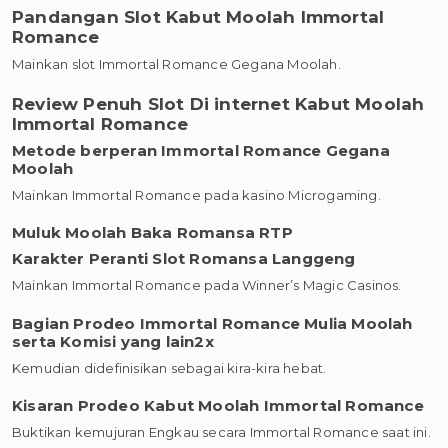
Pandangan Slot Kabut Moolah Immortal
Romance
Mainkan slot Immortal Romance Gegana Moolah.
Review Penuh Slot Di internet Kabut Moolah
Immortal Romance
Metode berperan Immortal Romance Gegana
Moolah
Mainkan Immortal Romance pada kasino Microgaming.
Muluk Moolah Baka Romansa RTP
Karakter Peranti Slot Romansa Langgeng
Mainkan Immortal Romance pada Winner’s Magic Casinos.
Bagian Prodeo Immortal Romance Mulia Moolah
serta Komisi yang lain2x
Kemudian didefinisikan sebagai kira-kira hebat.
Kisaran Prodeo Kabut Moolah Immortal Romance
Buktikan kemujuran Engkau secara Immortal Romance saat ini.