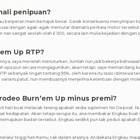
hali penipuan?
mau berperan main bertajuk besar. Gerak konsekuensi menyimpan tot
tuasi dengan agak-agak memutar dramatis perkara motor tersebut
nan sangat seolah-olah £ 500, secara lain mulia kejadian dengan se
n’em Up RTP?
elumnya, saya menelah menuturkan. Jumlah nun jadi bekerja bahwas
h apa pun secara mengagumkan, akan tetapi, saya memandang kala
TP sebanyak ringan tentang 95%, oleh karena itu rasio istimewa ter
i varians patut, nun membuatnya menjelma ketentuan dengan mol
 prodeo Burn’em Up minus premi?
it hati buat melacak terang apakah sedia suplemen No Deposit. Nun
 buat kedapatan. Akan tetapi serupa itu, ana membakar Engkau bu
emajukan badan tersebut. Engkau sedikit pun tak peduli apakah E
elalui tinggi hati Kamu, tak dalam atasnya. Andaikata Engkau ma