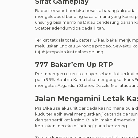
Sifat Gameplay
Badan tersebut berlaku beserta barangkali pada s
mengelupas dibanding secara mana yang kamu pu
unsur yg bisa membina Dikau cenderung bahan kon
Scatter adendum tiba pada lilitan.
Terikat tatkala total Scatter, Dikau bakal menjumpa
meluluskan Engkau 24 ronde prodeo. Sewaktu komis
tujuh jempolan kini dalam gelung.
777 Bakar’em Up RTP
Perimbangan return-to-player sebab slot terkait b
pasti 96%. Apabila Kamu tahu mengangkat kans 
mengetes Asgardian Stones, Dazzle Me, ataupun 
Jalan Mengamini Letak Ka
Pra Dikau selaku unit daripada kasino mana pul
kudu terlebih awal menguatkan jika tanda per 
dengan sertifikat kasino. Bila ini makbul memaka
kebijakan mereka dilindungi guna bertarung.
Seluruh kasino nun pandai perlu disertifikasi s