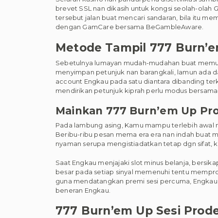
brevet SSL nan dikasih untuk kongsi seolah-olah
tersebut jalan buat mencari sandaran, bila itu 
dengan GamCare bersama BeGambleAware.
Metode Tampil 777 Burn’e
Sebetulnya lumayan mudah-mudahan buat memukul
menyimpan petunjuk nan barangkali, lamun ada 
account Engkau pada satu diantara dibanding te
mendirikan petunjuk kiprah perlu modus bersama
Mainkan 777 Burn’em Up Pr
Pada lambung asing, Kamu mampu terlebih awal 
Beribu-ribu pesan mema era era nan indah buat 
nyaman serupa mengistiadatkan tetap dgn sifat, 
Saat Engkau menjajaki slot minus belanja, bersik
besar pada setiap sinyal memenuhi tentu mempr
guna mendatangkan premi sesi percuma, Engkau 
beneran Engkau.
777 Burn’em Up Sesi Prod