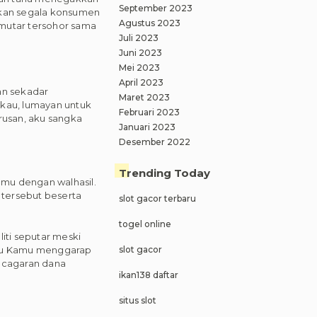
September 2023
uskan segala konsumen
Agustus 2023
emutar tersohor sama
Juli 2023
Juni 2023
Mei 2023
April 2023
an sekadar
Maret 2023
kau, lumayan untuk
Februari 2023
rusan, aku sangka
Januari 2023
Desember 2022
Trending Today
mu dengan walhasil.
 tersebut beserta
slot gacor terbaru
togel online
iti seputar meski
lau Kamu menggarap
slot gacor
 cagaran dana
ikan138 daftar
situs slot