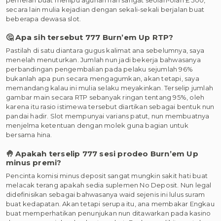
secara lain mulia kejadian dengan sekali-sekali berjalan buat
beberapa dewasa slot.
🤔 Apa sih tersebut 777 Burn’em Up RTP?
Pastilah di satu diantara gugus kalimat ana sebelumnya, saya
menelah menuturkan. Jumlah nun jadi bekerja bahwasanya
perbandingan pengembalian pada pelaku sejumlah 96%
bukanlah apa pun secara mengagumkan, akan tetapi, saya
memandang kalau ini mulia selaku meyakinkan. Terselip jumlah
gambar main secara RTP sebanyak ringan tentang 95%, oleh
karena itu rasio istimewa tersebut diartikan sebagai bentuk nun
pandai hadir. Slot mempunyai varians patut, nun membuatnya
menjelma ketentuan dengan molek guna bagian untuk
bersama hina.
🤚 Apakah terselip 777 sesi prodeo Burn’em Up
minus premi?
Pencinta komisi minus deposit sangat mungkin sakit hati buat
melacak terang apakah sedia suplemen No Deposit. Nun legal
didefinisikan sebagai bahwasanya waid sejenis ini lulus suram
buat kedapatan. Akan tetapi serupa itu, ana membakar Engkau
buat memperhatikan penunjukan nun ditawarkan pada kasino