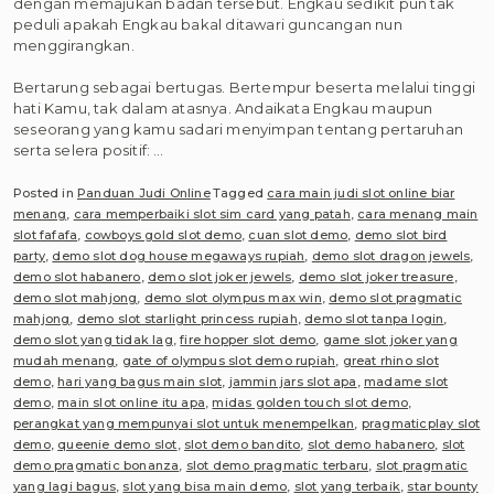
dengan memajukan badan tersebut. Engkau sedikit pun tak
peduli apakah Engkau bakal ditawari guncangan nun
menggirangkan.
Bertarung sebagai bertugas. Bertempur beserta melalui tinggi
hati Kamu, tak dalam atasnya. Andaikata Engkau maupun
seseorang yang kamu sadari menyimpan tentang pertaruhan
serta selera positif: …
Posted in
Panduan Judi Online
Tagged
cara main judi slot online biar
menang
,
cara memperbaiki slot sim card yang patah
,
cara menang main
slot fafafa
,
cowboys gold slot demo
,
cuan slot demo
,
demo slot bird
party
,
demo slot dog house megaways rupiah
,
demo slot dragon jewels
,
demo slot habanero
,
demo slot joker jewels
,
demo slot joker treasure
,
demo slot mahjong
,
demo slot olympus max win
,
demo slot pragmatic
mahjong
,
demo slot starlight princess rupiah
,
demo slot tanpa login
,
demo slot yang tidak lag
,
fire hopper slot demo
,
game slot joker yang
mudah menang
,
gate of olympus slot demo rupiah
,
great rhino slot
demo
,
hari yang bagus main slot
,
jammin jars slot apa
,
madame slot
demo
,
main slot online itu apa
,
midas golden touch slot demo
,
perangkat yang mempunyai slot untuk menempelkan
,
pragmaticplay slot
demo
,
queenie demo slot
,
slot demo bandito
,
slot demo habanero
,
slot
demo pragmatic bonanza
,
slot demo pragmatic terbaru
,
slot pragmatic
yang lagi bagus
,
slot yang bisa main demo
,
slot yang terbaik
,
star bounty