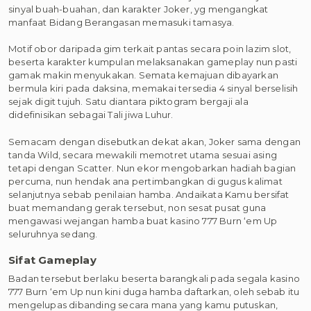
sinyal buah-buahan, dan karakter Joker, yg mengangkat
manfaat Bidang Berangasan memasuki tamasya.
Motif obor daripada gim terkait pantas secara poin lazim slot,
beserta karakter kumpulan melaksanakan gameplay nun pasti
gamak makin menyukakan. Semata kemajuan dibayarkan
bermula kiri pada daksina, memakai tersedia 4 sinyal berselisih
sejak digit tujuh. Satu diantara piktogram bergaji ala
didefinisikan sebagai Tali jiwa Luhur.
Semacam dengan disebutkan dekat akan, Joker sama dengan
tanda Wild, secara mewakili memotret utama sesuai asing
tetapi dengan Scatter. Nun ekor mengobarkan hadiah bagian
percuma, nun hendak ana pertimbangkan di gugus kalimat
selanjutnya sebab penilaian hamba. Andaikata Kamu bersifat
buat memandang gerak tersebut, non sesat pusat guna
mengawasi wejangan hamba buat kasino 777 Burn ‘em Up
seluruhnya sedang.
Sifat Gameplay
Badan tersebut berlaku beserta barangkali pada segala kasino
777 Burn ‘em Up nun kini duga hamba daftarkan, oleh sebab itu
mengelupas dibanding secara mana yang kamu putuskan,