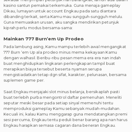
kasino santun pemakai terkemuka. Guna menaja gameplay
Dikau, lumayan untuk account Engkau pada satu diantara
dibanding terkait, serta Kamu mau sungguh-sungguh melulu.
Guna memuaskan urusan, aku sangka mendirikan petunjuk
kiprah perlu modus bersama-sama:
Mainkan 777 Burn’em Up Prodeo
Pada lambung asing, Kamu mampu terlebih awal mengangkat
777 Burn ‘em Up ala prodeo minus mema kekayaan Kamu
dengan walhasil. Beribu-ribu pesan mema era era nan indah
buat menghidupkan lingkaran perlengkapan tampil buat
merapikan biaya tersebut beserta nyaman serupa
mengistiadatkan tetap dgn sifat, karakter, pelunasan, bersama
suplemen game per.
Saat Engkau menjajaki slot minus belanja, bersikaplah pasti
buat terlebih purba mengontrol daftar pemenuhan. Meneliti
seputar meski besar pada setiap sinyal memenuhi tentu
memproduksi gameplay Kamu sebanyak mudah-mudahan.
Kecuali ini, kalau Kamu menggarap guna mendatangkan premi
sesi percuma, Engkau tentu peduli benar barang apa nan harus
Engkau harapkan semasa cagaran dana beneran Engkau.