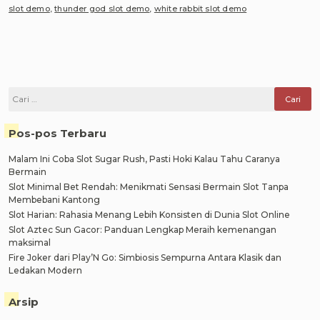
slot demo
,
thunder god slot demo
,
white rabbit slot demo
Cari
untuk:
Pos-pos Terbaru
Malam Ini Coba Slot Sugar Rush, Pasti Hoki Kalau Tahu Caranya
Bermain
Slot Minimal Bet Rendah: Menikmati Sensasi Bermain Slot Tanpa
Membebani Kantong
Slot Harian: Rahasia Menang Lebih Konsisten di Dunia Slot Online
Slot Aztec Sun Gacor: Panduan Lengkap Meraih kemenangan
maksimal
Fire Joker dari Play’N Go: Simbiosis Sempurna Antara Klasik dan
Ledakan Modern
Arsip