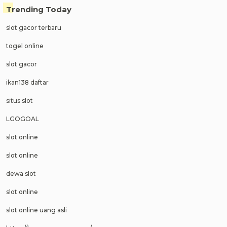
Trending Today
slot gacor terbaru
togel online
slot gacor
ikan138 daftar
situs slot
LGOGOAL
slot online
slot online
dewa slot
slot online
slot online uang asli