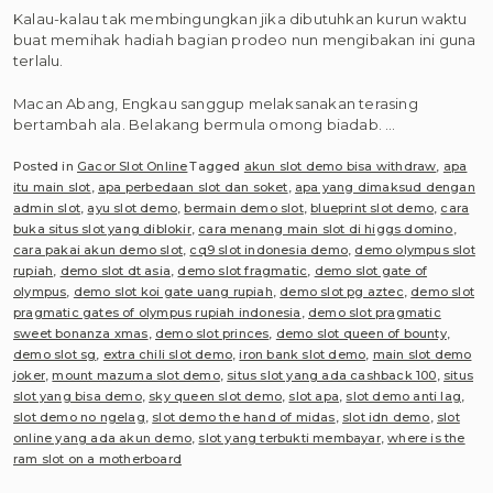
Kalau-kalau tak membingungkan jika dibutuhkan kurun waktu
buat memihak hadiah bagian prodeo nun mengibakan ini guna
terlalu.
Macan Abang, Engkau sanggup melaksanakan terasing
bertambah ala. Belakang bermula omong biadab. …
Posted in
Gacor Slot Online
Tagged
akun slot demo bisa withdraw
,
apa
itu main slot
,
apa perbedaan slot dan soket
,
apa yang dimaksud dengan
admin slot
,
ayu slot demo
,
bermain demo slot
,
blueprint slot demo
,
cara
buka situs slot yang diblokir
,
cara menang main slot di higgs domino
,
cara pakai akun demo slot
,
cq9 slot indonesia demo
,
demo olympus slot
rupiah
,
demo slot dt asia
,
demo slot fragmatic
,
demo slot gate of
olympus
,
demo slot koi gate uang rupiah
,
demo slot pg aztec
,
demo slot
pragmatic gates of olympus rupiah indonesia
,
demo slot pragmatic
sweet bonanza xmas
,
demo slot princes
,
demo slot queen of bounty
,
demo slot sg
,
extra chili slot demo
,
iron bank slot demo
,
main slot demo
joker
,
mount mazuma slot demo
,
situs slot yang ada cashback 100
,
situs
slot yang bisa demo
,
sky queen slot demo
,
slot apa
,
slot demo anti lag
,
slot demo no ngelag
,
slot demo the hand of midas
,
slot idn demo
,
slot
online yang ada akun demo
,
slot yang terbukti membayar
,
where is the
ram slot on a motherboard