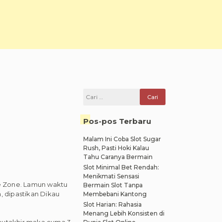
Cari
untuk:
Pos-pos Terbaru
Malam Ini Coba Slot Sugar
Rush, Pasti Hoki Kalau
Tahu Caranya Bermain
Slot Minimal Bet Rendah:
Menikmati Sensasi
me Zone. Lamun waktu
Bermain Slot Tanpa
 dipastikan Dikau
Membebani Kantong
Slot Harian: Rahasia
Menang Lebih Konsisten di