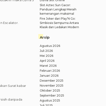
 mutakhir maka cuma 3
Dunia Slot Online
Slot Aztec Sun Gacor:
Panduan Lengkap Meraih
kemenangan maksimal
Fire Joker dari Play’N Go:
 Escalator.
Simbiosis Sempurna Antara
Klasik dan Ledakan Modern
Arsip
Agustus 2026
Juli 2026
Mei 2026
April 2026
Maret 2026
Februari 2026
Januari 2026
Desember 2025
ikan Surat kabar
November 2025
Oktober 2025
September 2025
sisih daripada
Agustus 2025
Juli 2025