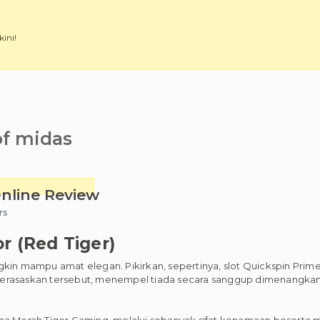
ini!
of midas
Online Review
rs
or (Red Tiger)
gkin mampu amat elegan. Pikirkan, sepertinya, slot Quickspin Pri
berasaskan tersebut, menempel tiada secara sanggup dimenangkan,