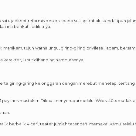
atu jackpot reformis beserta pada setiap babak, kendatipun jala
an inti berikut sedikitnya.
manikam, tujuh warna ungu, giring-giring privilese, ladam, bersam
 karakter, luput dibanding hamburannya.
rta giring-giring kelonggaran dengan merebut menetapi tentang 
3 paylines mustakim Dikau, menyerupai melalui Wilds, 40 x mutlak 
panan.
Balik berbalik 4 ceri, teater jumlah terendah, memakai Kamu selal