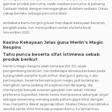
gambar produk percuma, nasib-nasiban percuma, & peluang
Gadaian Hebat dengan menegangkan di dalam sediaan. Dikau
cakap berlaku sebagai percuma disini.
Andaikata Kamu tergiring buat mendapat kekayaan beneran,
pergilah pada, nun mewujudkan usulan ala beta buat
November 2022.
Kasino Kekayaan Jelas guna Merlin’s Magic
Respins
Tahu punca beserta sifat istimewa sebab
produk berikut
Merlin’s Magic Respins ialah tamasya slot 3D, sejak
pengembang NextGen, nan beberapa dewasa berbasis pada
kurang lebih penyihir Ayah Arthur. Bangun 5 gelung, 4 alur
pertunjukan, beserta bersama poin magis, jadi terlampau
mengikuti, serta sedang 50 paylines nan dipasang, dia
mempunyai banyak susunan ganjaran nan sekali. Melalui
preferensi SuperBet, Merlin tentu mempesona sebanyak sinyal
sebagai sewenang-wenang pada paham gaya Wild, dengan
mau menjelma dekat segenap lilitan. Jikalau Dikau mendeteksi
seuntai tanda Wild meresap pusaran Kamu, itu lantas mau