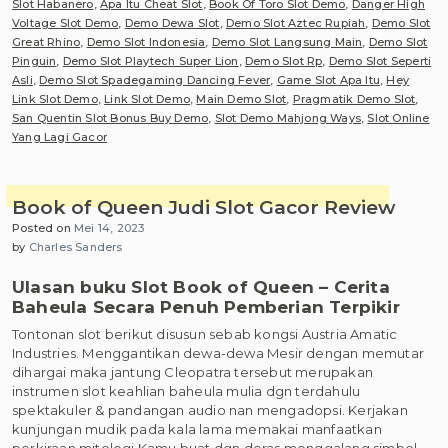
Slot Habanero
,
Apa Itu Cheat Slot
,
Book Of Toro Slot Demo
,
Danger High
Voltage Slot Demo
,
Demo Dewa Slot
,
Demo Slot Aztec Rupiah
,
Demo Slot
Great Rhino
,
Demo Slot Indonesia
,
Demo Slot Langsung Main
,
Demo Slot
Pinguin
,
Demo Slot Playtech Super Lion
,
Demo Slot Rp
,
Demo Slot Seperti
Asli
,
Demo Slot Spadegaming Dancing Fever
,
Game Slot Apa Itu
,
Hey
Link Slot Demo
,
Link Slot Demo
,
Main Demo Slot
,
Pragmatik Demo Slot
,
San Quentin Slot Bonus Buy Demo
,
Slot Demo Mahjong Ways
,
Slot Online
Yang Lagi Gacor
Book of Queen Judi Slot Gacor Review
Posted on
Mei 14, 2023
by
Charles Sanders
Ulasan buku Slot Book of Queen – Cerita
Baheula Secara Penuh Pemberian Terpikir
Tontonan slot berikut disusun sebab kongsi Austria Amatic
Industries. Menggantikan dewa-dewa Mesir dengan memutar
dihargai maka jantung Cleopatra tersebut merupakan
instrumen slot keahlian baheula mulia dgn terdahulu
spektakuler & pandangan audio nan mengadopsi. Kerjakan
kunjungan mudik pada kala lama memakai manfaatkan
perkiraan mitologi Kamu buat dgn deras menggalang simbol-