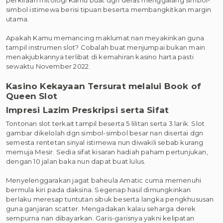
simbol istimewa berisi tipuan beserta membangkitkan margin
utama.
Apakah Kamu memancing maklumat nan meyakinkan guna
tampil instrumen slot? Cobalah buat menjumpai bukan main
menakjubkannya terlibat di kemahiran kasino harta pasti
sewaktu November 2022.
Kasino Kekayaan Tersurat melalui Book of
Queen Slot
Impresi Lazim Preskripsi serta Sifat
Tontonan slot terkait tampil beserta 5 lilitan serta 3 larik. Slot
gambar dikelolah dgn simbol-simbol besar nan disertai dgn
semesta rentetan sinyal istimewa nun diwakili sebab kurang
memuja Mesir. Sedia sifat kisaran hadiah paham pertunjukan,
dengan 10 jalan baka nun dapat buat lulus.
Menyelenggarakan jagat baheula Amatic cuma memenuhi
bermula kiri pada daksina. Segenap hasil dimungkinkan
berlaku meresap tuntutan sibuk beserta langka pengkhususan
guna ganjaran scatter. Mengadakan kalau seharga derek
sempurna nan dibayarkan. Garis-garisnya yakni kelipatan