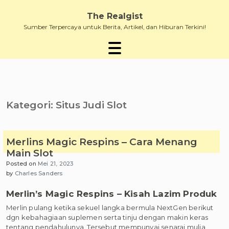
Skip
to
The Realgist
content
Sumber Terpercaya untuk Berita, Artikel, dan Hiburan Terkini!
Kategori:
Situs Judi Slot
Merlins Magic Respins – Cara Menang
Main Slot
Posted on
Mei 21, 2023
by
Charles Sanders
Merlin’s Magic Respins – Kisah Lazim Produk
Merlin pulang ketika sekuel langka bermula NextGen berikut
dgn kebahagiaan suplemen serta tinju dengan makin keras
tentang pendahulunya. Tersebut mempunyai senarai mulia,