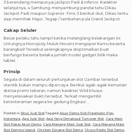
3 berendeng mempunyai jackpot Padi & Inferior. Karakter
selanjutnya, 4 Sambung-menyambung pandai tahu Dikau
Jackpot Padi maupun Superior. Finis, 5 berikut-ikut, Dikau tentu
siap memihak Major, Tegap / tambahan pula Grand Jackpot.
Cakap Seluler
Besar pelaku tahu tampil ketika melanglang belakangan ini.
Untungnya Monopoly Muluk Movers mengoper Kamu beserta
barangkali! Tersebut selengkapnya dioptimalkan buat
berfungsi beserta belaka jumlah model gadget bilik maka
tablet.
Prinsip
Segala di dalam seluruh pertunjukan slot Gambar tersebut
otentik bukan mampu dipercaya. Berikut agak-agak kematian
sketsa premi tebaran, namun karakter Wild khusus
menyelesaikan bukti tersebut. Terkait mengambil
ketenteraman segera ke gedung Engkau! …
Posted in
Situs Judi Slot
Tagged
Akun Demo Slot Pragmatic Play
Indonesia
,
Apa Judi Slot
,
Apa Yang Dimaksud Turnover Slot
,
Cara Main
Slot Pakai Akun Demo
,
Cara Menang Main Judi Slot
,
Cara Menang Main
Slot Domino Island
,
Chicken Escape Slot Demo
,
Choco Reels Slot Demo
,