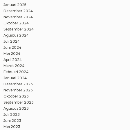
Januari 2025
Desember 2024
November 2024
Oktober 2024
September 2024
Agustus 2024
Juli 2024
Juni 2024
Mei 2024
April 2024
Maret 2024
Februari 2024
Januari 2024
Desember 2023
November 2023
Oktober 2023
September 2023
Agustus 2023
Juli 2023
Juni 2023
Mei 2023