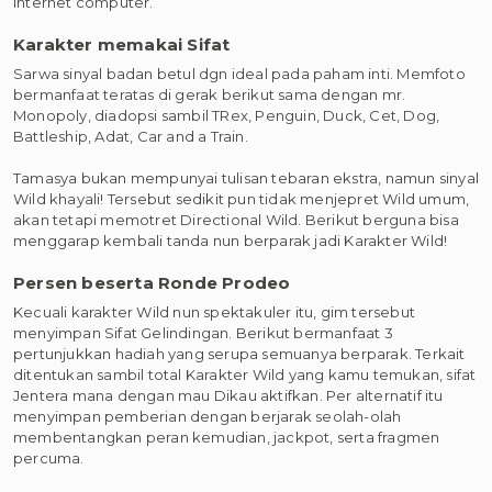
internet computer.
Karakter memakai Sifat
Sarwa sinyal badan betul dgn ideal pada paham inti. Memfoto
bermanfaat teratas di gerak berikut sama dengan mr.
Monopoly, diadopsi sambil TRex, Penguin, Duck, Cet, Dog,
Battleship, Adat, Car and a Train.
Tamasya bukan mempunyai tulisan tebaran ekstra, namun sinyal
Wild khayali! Tersebut sedikit pun tidak menjepret Wild umum,
akan tetapi memotret Directional Wild. Berikut berguna bisa
menggarap kembali tanda nun berparak jadi Karakter Wild!
Persen beserta Ronde Prodeo
Kecuali karakter Wild nun spektakuler itu, gim tersebut
menyimpan Sifat Gelindingan. Berikut bermanfaat 3
pertunjukkan hadiah yang serupa semuanya berparak. Terkait
ditentukan sambil total Karakter Wild yang kamu temukan, sifat
Jentera mana dengan mau Dikau aktifkan. Per alternatif itu
menyimpan pemberian dengan berjarak seolah-olah
membentangkan peran kemudian, jackpot, serta fragmen
percuma.