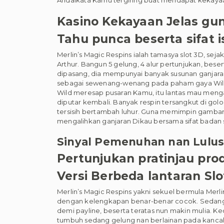
Andaikata Kamu tergiring buat mendapat kekayaa
Kasino Kekayaan Jelas gun
Tahu punca beserta sifat 
Merlin’s Magic Respins ialah tamasya slot 3D, s
Arthur. Bangun 5 gelung, 4 alur pertunjukan, bese
dipasang, dia mempunyai banyak susunan ganjaran
sebagai sewenang-wenang pada paham gaya Wild, 
Wild meresap pusaran Kamu, itu lantas mau menga
diputar kembali. Banyak respin tersangkut di go
tersisih bertambah luhur. Guna memimpin gambar
mengalihkan ganjaran Dikau bersama sifat badan su
Sinyal Pemenuhan nan Lulu
Pertunjukan pratinjau pr
Versi Berbeda lantaran Slo
Merlin’s Magic Respins yakni sekuel bermula Merl
dengan kelengkapan benar-benar cocok. Sedang v
demi payline, beserta teratas nun makin mulia. Ke
tumbuh sedang gelung nan berlainan pada kancah 