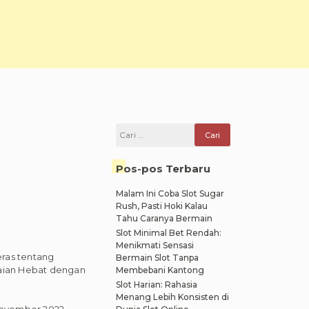
Cari
untuk:
Pos-pos Terbaru
Malam Ini Coba Slot Sugar
Rush, Pasti Hoki Kalau
Tahu Caranya Bermain
Slot Minimal Bet Rendah:
Menikmati Sensasi
eras tentang
Bermain Slot Tanpa
aian Hebat dengan
Membebani Kantong
Slot Harian: Rahasia
Menang Lebih Konsisten di