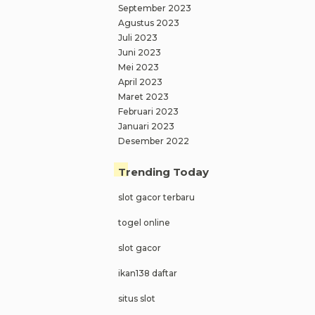
September 2023
Agustus 2023
Juli 2023
Juni 2023
Mei 2023
April 2023
Maret 2023
Februari 2023
Januari 2023
Desember 2022
Trending Today
slot gacor terbaru
togel online
slot gacor
ikan138 daftar
situs slot