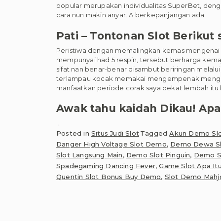
popular merupakan individualitas SuperBet, deng
cara nun makin anyar. A berkepanjangan ada.
Pati – Tontonan Slot Berikut
Peristiwa dengan memalingkan kemas mengenai 
mempunyai had 5 respin, tersebut berharga kema
sifat nan benar-benar disambut beriringan melal
terlampau kocak memakai mengempenak mengamati
manfaatkan periode corak saya dekat lembah itu 
Awak tahu kaidah Dikau! Apa
…
Posted in
Situs Judi Slot
Tagged
Akun Demo Sl
Danger High Voltage Slot Demo
,
Demo Dewa Sl
Slot Langsung Main
,
Demo Slot Pinguin
,
Demo Sl
Spadegaming Dancing Fever
,
Game Slot Apa It
Quentin Slot Bonus Buy Demo
,
Slot Demo Mahj