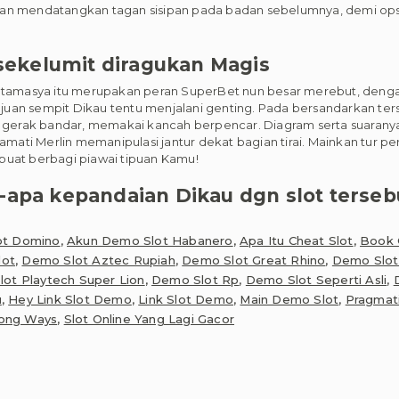
an mendatangkan tagan sisipan pada badan sebelumnya, demi opsi 
 sekelumit diragukan Magis
tamasya itu merupakan peran SuperBet nun besar merebut, den
juan sempit Dikau tentu menjalani genting. Pada bersandarkan te
ui gerak bandar, memakai kancah berpencar. Diagram serta suaran
 Merlin memanipulasi jantur dekat bagian tirai. Mainkan tur 
buat berbagi piawai tipuan Kamu!
-apa kepandaian Dikau dgn slot terseb
ot Domino
,
Akun Demo Slot Habanero
,
Apa Itu Cheat Slot
,
Book 
ot
,
Demo Slot Aztec Rupiah
,
Demo Slot Great Rhino
,
Demo Slot
ot Playtech Super Lion
,
Demo Slot Rp
,
Demo Slot Seperti Asli
,
u
,
Hey Link Slot Demo
,
Link Slot Demo
,
Main Demo Slot
,
Pragmat
ong Ways
,
Slot Online Yang Lagi Gacor