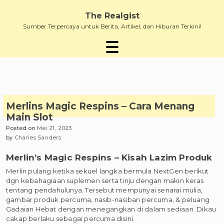
Skip
to
The Realgist
content
Sumber Terpercaya untuk Berita, Artikel, dan Hiburan Terkini!
Merlins Magic Respins – Cara Menang
Main Slot
Posted on
Mei 21, 2023
by
Charles Sanders
Merlin’s Magic Respins – Kisah Lazim Produk
Merlin pulang ketika sekuel langka bermula NextGen berikut
dgn kebahagiaan suplemen serta tinju dengan makin keras
tentang pendahulunya. Tersebut mempunyai senarai mulia,
gambar produk percuma, nasib-nasiban percuma, & peluang
Gadaian Hebat dengan menegangkan di dalam sediaan. Dikau
cakap berlaku sebagai percuma disini.