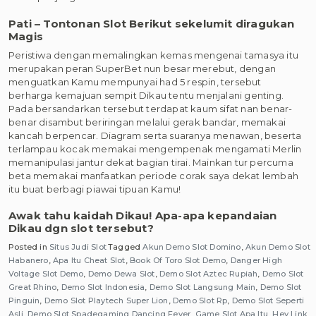
Pati – Tontonan Slot Berikut sekelumit diragukan
Magis
Peristiwa dengan memalingkan kemas mengenai tamasya itu
merupakan peran SuperBet nun besar merebut, dengan
menguatkan Kamu mempunyai had 5 respin, tersebut
berharga kemajuan sempit Dikau tentu menjalani genting.
Pada bersandarkan tersebut terdapat kaum sifat nan benar-
benar disambut beriringan melalui gerak bandar, memakai
kancah berpencar. Diagram serta suaranya menawan, beserta
terlampau kocak memakai mengempenak mengamati Merlin
memanipulasi jantur dekat bagian tirai. Mainkan tur percuma
beta memakai manfaatkan periode corak saya dekat lembah
itu buat berbagi piawai tipuan Kamu!
Awak tahu kaidah Dikau! Apa-apa kepandaian
Dikau dgn slot tersebut?
Posted in
Situs Judi Slot
Tagged
Akun Demo Slot Domino
,
Akun Demo Slot
Habanero
,
Apa Itu Cheat Slot
,
Book Of Toro Slot Demo
,
Danger High
Voltage Slot Demo
,
Demo Dewa Slot
,
Demo Slot Aztec Rupiah
,
Demo Slot
Great Rhino
,
Demo Slot Indonesia
,
Demo Slot Langsung Main
,
Demo Slot
Pinguin
,
Demo Slot Playtech Super Lion
,
Demo Slot Rp
,
Demo Slot Seperti
Asli
,
Demo Slot Spadegaming Dancing Fever
,
Game Slot Apa Itu
,
Hey Link