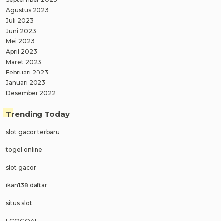
Agustus 2023
Juli 2023
Juni 2023
Mei 2023
April 2023
Maret 2023
Februari 2023
Januari 2023
Desember 2022
Trending Today
slot gacor terbaru
togel online
slot gacor
ikan138 daftar
situs slot
LGOGOAL