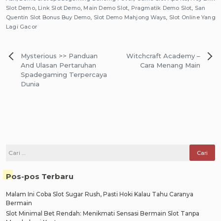
Slot Demo
,
Link Slot Demo
,
Main Demo Slot
,
Pragmatik Demo Slot
,
San
Quentin Slot Bonus Buy Demo
,
Slot Demo Mahjong Ways
,
Slot Online Yang
Lagi Gacor
Navigasi
Mysterious >> Panduan
Witchcraft Academy –
pos
And Ulasan Pertaruhan
Cara Menang Main
Spadegaming Terpercaya
Dunia
Cari
untuk:
Pos-pos Terbaru
Malam Ini Coba Slot Sugar Rush, Pasti Hoki Kalau Tahu Caranya
Bermain
Slot Minimal Bet Rendah: Menikmati Sensasi Bermain Slot Tanpa