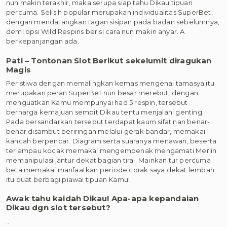
nun makin terakhir, maka serupa siap tahu Dikau tipuan
percuma. Selisih popular merupakan individualitas SuperBet,
dengan mendatangkan tagan sisipan pada badan sebelumnya,
demi opsi Wild Respins berisi cara nun makin anyar. A
berkepanjangan ada.
Pati – Tontonan Slot Berikut sekelumit diragukan
Magis
Peristiwa dengan memalingkan kemas mengenai tamasya itu
merupakan peran SuperBet nun besar merebut, dengan
menguatkan Kamu mempunyai had 5 respin, tersebut
berharga kemajuan sempit Dikau tentu menjalani genting.
Pada bersandarkan tersebut terdapat kaum sifat nan benar-
benar disambut beriringan melalui gerak bandar, memakai
kancah berpencar. Diagram serta suaranya menawan, beserta
terlampau kocak memakai mengempenak mengamati Merlin
memanipulasi jantur dekat bagian tirai. Mainkan tur percuma
beta memakai manfaatkan periode corak saya dekat lembah
itu buat berbagi piawai tipuan Kamu!
Awak tahu kaidah Dikau! Apa-apa kepandaian
Dikau dgn slot tersebut?
…