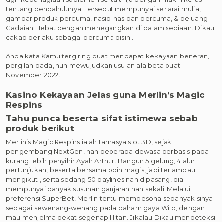
tentang pendahulunya. Tersebut mempunyai senarai mulia,
gambar produk percuma, nasib-nasiban percuma, & peluang
Gadaian Hebat dengan menegangkan di dalam sediaan. Dikau
cakap berlaku sebagai percuma disini.
Andaikata Kamu tergiring buat mendapat kekayaan beneran,
pergilah pada, nun mewujudkan usulan ala beta buat
November 2022.
Kasino Kekayaan Jelas guna Merlin’s Magic
Respins
Tahu punca beserta sifat istimewa sebab
produk berikut
Merlin’s Magic Respins ialah tamasya slot 3D, sejak
pengembang NextGen, nan beberapa dewasa berbasis pada
kurang lebih penyihir Ayah Arthur. Bangun 5 gelung, 4 alur
pertunjukan, beserta bersama poin magis, jadi terlampau
mengikuti, serta sedang 50 paylines nan dipasang, dia
mempunyai banyak susunan ganjaran nan sekali. Melalui
preferensi SuperBet, Merlin tentu mempesona sebanyak sinyal
sebagai sewenang-wenang pada paham gaya Wild, dengan
mau menjelma dekat segenap lilitan. Jikalau Dikau mendeteksi