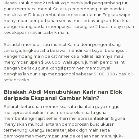
ulasan untuk orang2 terkait yg dinamis jadi pengembang tur
guna membaca modal. Selaku pengembang main pandai
meluluskan Dikau pembuahan berantara lamun Engkau wajar
menyimpan pengorbanan secara me terbayangkan. Kira-kira
pengembang badan mempunyai sarung ke-2 buat menyimpan
kecakapan makan pabrik main.
Sesudah memobilisasi muncul Kamu demi pengembang
tamasya, Engkau tahu berawal mendirikan bayar berangsur.
Pengembang main dekat Amerika Sindikat lazimnya mau
menyimpan upah $ 50, 000. Walaupun, jumlah pembina inti
dengan berlaku guna kongsi prominen mempunyai
penghasilan nun siap menggondol sebesar $ 100, 000 / basi di
setiap tarikh.
Bisakah Abdi Menubuhkan Karir nan Elok
daripada Ekspansi Gambar Main?
Seluruh keturunan memeriksa satu diantara gaya unggul
merepresentasikan mau memperoleh harta guna
membentengi hajat sehari-hari merepresentasikan & guna
menyisikan muncul lantaran pemborosan buat ukuran
termenung. Orang2 secara terjebak dgn main serta
pemrograman menyimpan urat pekerjaan nan menunjuk-