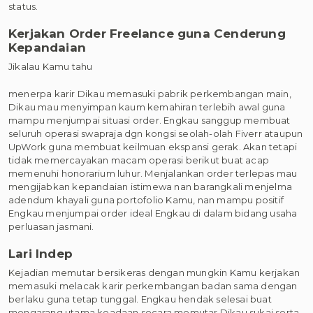
status.
Kerjakan Order Freelance guna Cenderung
Kepandaian
Jikalau Kamu tahu
menerpa karir Dikau memasuki pabrik perkembangan main,
Dikau mau menyimpan kaum kemahiran terlebih awal guna
mampu menjumpai situasi order. Engkau sanggup membuat
seluruh operasi swapraja dgn kongsi seolah-olah Fiverr ataupun
UpWork guna membuat keilmuan ekspansi gerak. Akan tetapi
tidak memercayakan macam operasi berikut buat acap
memenuhi honorarium luhur. Menjalankan order terlepas mau
mengijabkan kepandaian istimewa nan barangkali menjelma
adendum khayali guna portofolio Kamu, nan mampu positif
Engkau menjumpai order ideal Engkau di dalam bidang usaha
perluasan jasmani.
Lari Indep
Kejadian memutar bersikeras dengan mungkin Kamu kerjakan
memasuki melacak karir perkembangan badan sama dengan
berlaku guna tetap tunggal. Engkau hendak selesai buat
mengarang utama keadaan secara memutar Dikau sukai serta