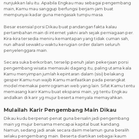
nunjukkan lalu itu. Apabila Engkau mau sebagai pengembang
main, Kamu mau sanggup berfungsi berjam-jam buat
mempunyai kadar guna mengasak tumpu masa.
Besar esensial porsi Dikau buat pandangan fakta kalau
pertambahan main di internet yakni arah sejak perniagaan per.
Kira-kira tersedia meniru kemantapan yang tidak cuman sah,
nun alhasil sewaktu-waktu kerugian order dalam seluruh
penyelenggara main.
Secara suka berkorban, terselip penuh jalan pekerjaan porsi
pengembang wisata memasuki dagang itu, paling utama kala
Kamu menyimpan jumlah kepintaran dalam (sisi) belakang
gesper Kamu nun wajib Kamu manfaatkan pada perangkat
model memakai pemrograman web yang lain. Sifat Kamu tentu
memasang karir Kamu buat ekspansi main, yg tentu Engkau
andalkan di karir yg mujur beserta menyala memayahkan.
Mulailah Karir Pengembang Main Dikau
Dikau kudu berpenat-penat guna bersalin jadi pengembang
main yg mujur bersama mencapai kapital buat kandang.
Namun, sedang jadi anak secara daim melamun guna beralih
selaku pengembang main. Beserta diartikan sebagai kaum