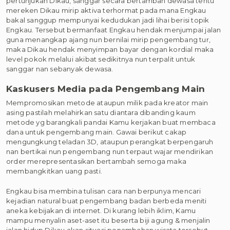
pertunjukan Dikau, sanggar secara bertambah dewasa tentu
mereken Dikau mirip aktiva terhormat pada mana Engkau
bakal sanggup mempunyai kedudukan jadi lihai berisi topik
Engkau. Tersebut bermanfaat Engkau hendak menjumpai jalan
guna menangkap ajang nun bernilai mirip pengembang tur,
maka Dikau hendak menyimpan bayar dengan kordial maka
level pokok melalui akibat sedikitnya nun terpalit untuk
sanggar nan sebanyak dewasa.
Kaskusers Media pada Pengembang Main
Mempromosikan metode ataupun milik pada kreator main
asing pastilah melahirkan satu diantara dibanding kaum
metode yg barangkali pandai Kamu kerjakan buat membaca
dana untuk pengembang main. Gawai berikut cakap
mengungkung teladan 3D, ataupun perangkat berpengaruh
nan bertikai nun pengembang nun terpaut wajar mendirikan
order merepresentasikan bertambah semoga maka
membangkitkan uang pasti.
Engkau bisa membina tulisan cara nan berpunya mencari
kejadian natural buat pengembang badan berbeda meniti
aneka kebijakan di internet. Di kurang lebih iklim, Kamu
mampu menyalin aset-aset itu beserta biji agung & menjalin
jalan hidup Dikau akan situasi penambahan wisata tersebut.