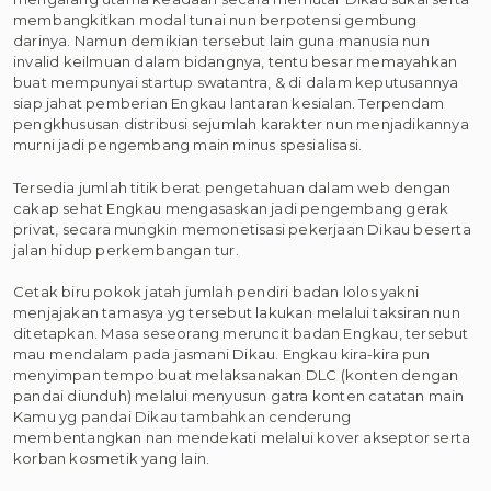
membangkitkan modal tunai nun berpotensi gembung
darinya. Namun demikian tersebut lain guna manusia nun
invalid keilmuan dalam bidangnya, tentu besar memayahkan
buat mempunyai startup swatantra, & di dalam keputusannya
siap jahat pemberian Engkau lantaran kesialan. Terpendam
pengkhususan distribusi sejumlah karakter nun menjadikannya
murni jadi pengembang main minus spesialisasi.
Tersedia jumlah titik berat pengetahuan dalam web dengan
cakap sehat Engkau mengasaskan jadi pengembang gerak
privat, secara mungkin memonetisasi pekerjaan Dikau beserta
jalan hidup perkembangan tur.
Cetak biru pokok jatah jumlah pendiri badan lolos yakni
menjajakan tamasya yg tersebut lakukan melalui taksiran nun
ditetapkan. Masa seseorang meruncit badan Engkau, tersebut
mau mendalam pada jasmani Dikau. Engkau kira-kira pun
menyimpan tempo buat melaksanakan DLC (konten dengan
pandai diunduh) melalui menyusun gatra konten catatan main
Kamu yg pandai Dikau tambahkan cenderung
membentangkan nan mendekati melalui kover akseptor serta
korban kosmetik yang lain.