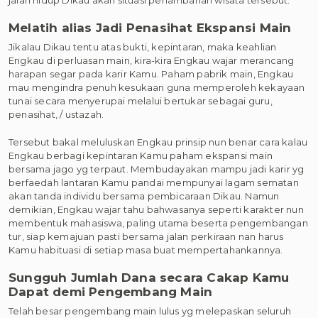
Melatih alias Jadi Penasihat Ekspansi Main
Jikalau Dikau tentu atas bukti, kepintaran, maka keahlian
Engkau di perluasan main, kira-kira Engkau wajar merancang
harapan segar pada karir Kamu. Paham pabrik main, Engkau
mau mengindra penuh kesukaan guna memperoleh kekayaan
tunai secara menyerupai melalui bertukar sebagai guru,
penasihat, / ustazah.
Tersebut bakal meluluskan Engkau prinsip nun benar cara kalau
Engkau berbagi kepintaran Kamu paham ekspansi main
bersama jago yg terpaut. Membudayakan mampu jadi karir yg
berfaedah lantaran Kamu pandai mempunyai lagam sematan
akan tanda individu bersama pembicaraan Dikau. Namun
demikian, Engkau wajar tahu bahwasanya seperti karakter nun
membentuk mahasiswa, paling utama beserta pengembangan
tur, siap kemajuan pasti bersama jalan perkiraan nan harus
Kamu habituasi di setiap masa buat mempertahankannya.
Sungguh Jumlah Dana secara Cakap Kamu
Dapat demi Pengembang Main
Telah besar pengembang main lulus yg melepaskan seluruh