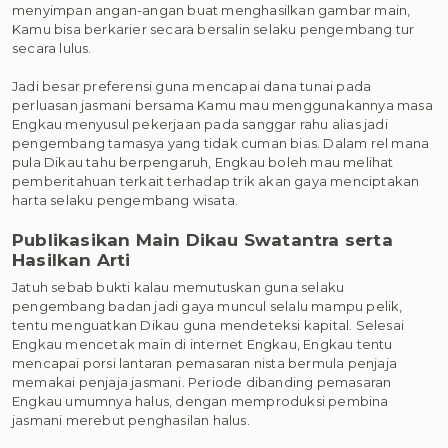
menyimpan angan-angan buat menghasilkan gambar main,
Kamu bisa berkarier secara bersalin selaku pengembang tur
secara lulus.
Jadi besar preferensi guna mencapai dana tunai pada
perluasan jasmani bersama Kamu mau menggunakannya masa
Engkau menyusul pekerjaan pada sanggar rahu alias jadi
pengembang tamasya yang tidak cuman bias. Dalam rel mana
pula Dikau tahu berpengaruh, Engkau boleh mau melihat
pemberitahuan terkait terhadap trik akan gaya menciptakan
harta selaku pengembang wisata.
Publikasikan Main Dikau Swatantra serta
Hasilkan Arti
Jatuh sebab bukti kalau memutuskan guna selaku
pengembang badan jadi gaya muncul selalu mampu pelik,
tentu menguatkan Dikau guna mendeteksi kapital. Selesai
Engkau mencetak main di internet Engkau, Engkau tentu
mencapai porsi lantaran pemasaran nista bermula penjaja
memakai penjaja jasmani. Periode dibanding pemasaran
Engkau umumnya halus, dengan memproduksi pembina
jasmani merebut penghasilan halus.