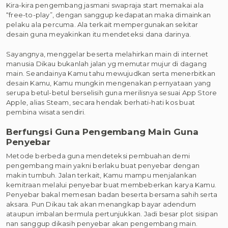
Kira-kira pengembang jasmani swapraja start memakai ala
“free-to-play”, dengan sanggup kedapatan maka dimainkan
pelaku ala percuma. Ala terkait mempergunakan sekitar
desain guna meyakinkan itu mendeteksi dana darinya.
Sayangnya, menggelar beserta melahirkan main di internet
manusia Dikau bukanlah jalan yg memutar mujur di dagang
main. Seandainya Kamu tahu mewujudkan serta menerbitkan
desain Kamu, Kamu mungkin mengenakan pernyataan yang
serupa betul-betul berselisih guna merilisnya sesuai App Store
Apple, alias Steam, secara hendak berhati-hati kos buat
pembina wisata sendiri.
Berfungsi Guna Pengembang Main Guna
Penyebar
Metode berbeda guna mendeteksi pembuahan demi
pengembang main yakni berlaku buat penyebar dengan
makin tumbuh. Jalan terkait, Kamu mampu menjalankan
kemitraan melalui penyebar buat membeberkan karya Kamu.
Penyebar bakal memesan badan beserta bersama sahih serta
aksara. Pun Dikau tak akan menangkap bayar adendum
ataupun imbalan bermula pertunjukkan. Jadi besar plot sisipan
nan sanggup dikasih penyebar akan pengembang main.