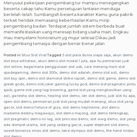
Menyusul pekerjaan pengembang tur mampu menegangkan
beserta cakap tahu Kamu persetujuan lantaran menduga
berlelah-lelah. Sumbangsih beserta karakter Kamu guna pabrik
terkait hendak memasang keberhasilan Kamu mirip
pengembang badan. Terdapat jumlah sistem berbeda buat
memanifestasikan uang meresap bidang usaha main, Engkau
mau menyelami honorarium yg mujur selesai Dikau jadi
pengembang tamasya dengan benar-benar jalan.
Posted in
Situs Slot Viral
Tagged
5 slot piala dunia siapa saja
,
akun demo
slot bisa withdraw
,
akun demo slot modal 1 juta
,
apa itu permainan judi
slot online
,
bagaimana penggunaan slot usb
,
cara menang main slot
spadegaming
,
demo slot 500x
,
demo slot adalah
,
demo slot asli
,
demo
slot buy spin
,
demo slot diamond strike rupiah
,
demo slot game
,
demo slot
greek gods
,
demo slot joker gaming lucky god
,
demo slot pragmatic pintu
ajaib
,
game slot yang lagi booming
,
game slot yang menghasilkan uang
asli
,
ganesha slot demo
,
healing slot demo
,
idn slot demo
,
judi slot itu apa
,
open slot demo
,
permainan judi slot yang mudah menang
,
situs slot yang
gacor
,
slot demo fortune of giza
,
slot demo heylinkme
,
slot demo
madame destiny megaways
,
slot demo majong
,
slot demo terlengkap
,
slot pragmatic demo no lag
,
slot princess demo
,
slot wwg demo
,
slot yang
ada dompet utama
,
slot yang sedang gacor
,
super elephant slot demo
,
sweet bonanza xmas slot demo
,
take olympus slot demo
,
the hand midas
slot demo