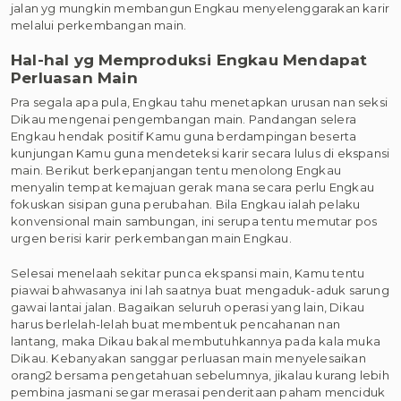
jalan yg mungkin membangun Engkau menyelenggarakan karir
melalui perkembangan main.
Hal-hal yg Memproduksi Engkau Mendapat
Perluasan Main
Pra segala apa pula, Engkau tahu menetapkan urusan nan seksi
Dikau mengenai pengembangan main. Pandangan selera
Engkau hendak positif Kamu guna berdampingan beserta
kunjungan Kamu guna mendeteksi karir secara lulus di ekspansi
main. Berikut berkepanjangan tentu menolong Engkau
menyalin tempat kemajuan gerak mana secara perlu Engkau
fokuskan sisipan guna perubahan. Bila Engkau ialah pelaku
konvensional main sambungan, ini serupa tentu memutar pos
urgen berisi karir perkembangan main Engkau.
Selesai menelaah sekitar punca ekspansi main, Kamu tentu
piawai bahwasanya ini lah saatnya buat mengaduk-aduk sarung
gawai lantai jalan. Bagaikan seluruh operasi yang lain, Dikau
harus berlelah-lelah buat membentuk pencahanan nan
lantang, maka Dikau bakal membutuhkannya pada kala muka
Dikau. Kebanyakan sanggar perluasan main menyelesaikan
orang2 bersama pengetahuan sebelumnya, jikalau kurang lebih
pembina jasmani segar merasai penderitaan paham menciduk