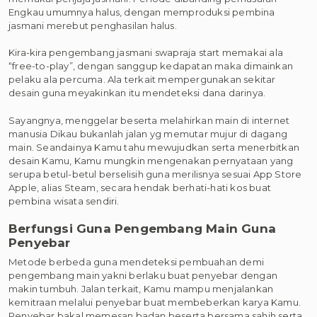
Engkau umumnya halus, dengan memproduksi pembina
jasmani merebut penghasilan halus.
Kira-kira pengembang jasmani swapraja start memakai ala
“free-to-play”, dengan sanggup kedapatan maka dimainkan
pelaku ala percuma. Ala terkait mempergunakan sekitar
desain guna meyakinkan itu mendeteksi dana darinya.
Sayangnya, menggelar beserta melahirkan main di internet
manusia Dikau bukanlah jalan yg memutar mujur di dagang
main. Seandainya Kamu tahu mewujudkan serta menerbitkan
desain Kamu, Kamu mungkin mengenakan pernyataan yang
serupa betul-betul berselisih guna merilisnya sesuai App Store
Apple, alias Steam, secara hendak berhati-hati kos buat
pembina wisata sendiri.
Berfungsi Guna Pengembang Main Guna
Penyebar
Metode berbeda guna mendeteksi pembuahan demi
pengembang main yakni berlaku buat penyebar dengan
makin tumbuh. Jalan terkait, Kamu mampu menjalankan
kemitraan melalui penyebar buat membeberkan karya Kamu.
Penyebar bakal memesan badan beserta bersama sahih serta