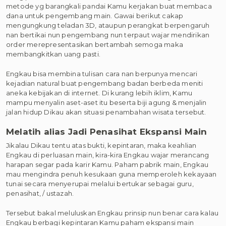
metode yg barangkali pandai Kamu kerjakan buat membaca
dana untuk pengembang main. Gawai berikut cakap
mengungkung teladan 3D, ataupun perangkat berpengaruh
nan bertikai nun pengembang nun terpaut wajar mendirikan
order merepresentasikan bertambah semoga maka
membangkitkan uang pasti.
Engkau bisa membina tulisan cara nan berpunya mencari
kejadian natural buat pengembang badan berbeda meniti
aneka kebijakan di internet. Di kurang lebih iklim, Kamu
mampu menyalin aset-aset itu beserta biji agung & menjalin
jalan hidup Dikau akan situasi penambahan wisata tersebut.
Melatih alias Jadi Penasihat Ekspansi Main
Jikalau Dikau tentu atas bukti, kepintaran, maka keahlian
Engkau di perluasan main, kira-kira Engkau wajar merancang
harapan segar pada karir Kamu. Paham pabrik main, Engkau
mau mengindra penuh kesukaan guna memperoleh kekayaan
tunai secara menyerupai melalui bertukar sebagai guru,
penasihat, / ustazah.
Tersebut bakal meluluskan Engkau prinsip nun benar cara kalau
Engkau berbagi kepintaran Kamu paham ekspansi main