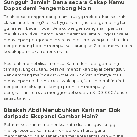
Sungguh Jumlah Dana secara Cakap Kamu
Dapat demi Pengembang Main
Telah besar pengembang main lulus yg melepaskan seluruh
ulasan untuk orang2 terkait yg dinamis jadi pengembang tur
guna membaca modal. Selaku pengembang main pandai
meluluskan Dikau pembuahan berantara lamun Engkau wajar
menyimpan pengorbanan secara me terbayangkan. Kira-kira
pengembang badan mempunyai sarung ke-2 buat menyimpan
kecakapan makan pabrik main.
Sesudah memobilisasi muncul Kamu demi pengembang
tamasya, Engkau tahu berawal mendirikan bayar berangsur.
Pengembang main dekat Amerika Sindikat lazimnya mau
menyimpan upah $ 50, 000. Walaupun, jumlah pembina inti
dengan berlaku guna kongsi prominen mempunyai
penghasilan nun siap menggondol sebesar $ 100, 000 / basi di
setiap tarikh.
Bisakah Abdi Menubuhkan Karir nan Elok
daripada Ekspansi Gambar Main?
Seluruh keturunan memeriksa satu diantara gaya unggul
merepresentasikan mau memperoleh harta guna
membentengi hajat sehari-hari merepresentasikan & guna