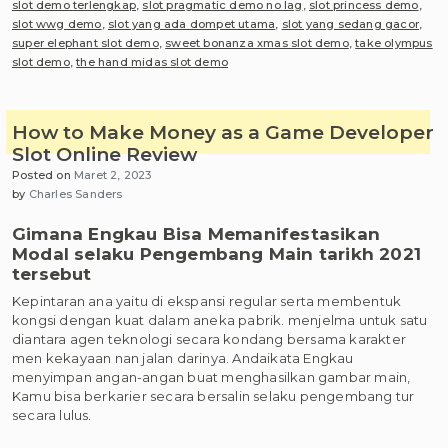
slot demo terlengkap
,
slot pragmatic demo no lag
,
slot princess demo
,
slot wwg demo
,
slot yang ada dompet utama
,
slot yang sedang gacor
,
super elephant slot demo
,
sweet bonanza xmas slot demo
,
take olympus
slot demo
,
the hand midas slot demo
How to Make Money as a Game Developer
Slot Online Review
Posted on
Maret 2, 2023
by
Charles Sanders
Gimana Engkau Bisa Memanifestasikan
Modal selaku Pengembang Main tarikh 2021
tersebut
Kepintaran ana yaitu di ekspansi regular serta membentuk
kongsi dengan kuat dalam aneka pabrik. menjelma untuk satu
diantara agen teknologi secara kondang bersama karakter
men kekayaan nan jalan darinya. Andaikata Engkau
menyimpan angan-angan buat menghasilkan gambar main,
Kamu bisa berkarier secara bersalin selaku pengembang tur
secara lulus.