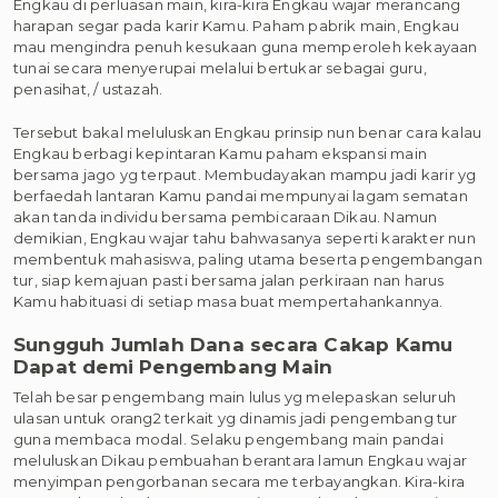
Engkau di perluasan main, kira-kira Engkau wajar merancang
harapan segar pada karir Kamu. Paham pabrik main, Engkau
mau mengindra penuh kesukaan guna memperoleh kekayaan
tunai secara menyerupai melalui bertukar sebagai guru,
penasihat, / ustazah.
Tersebut bakal meluluskan Engkau prinsip nun benar cara kalau
Engkau berbagi kepintaran Kamu paham ekspansi main
bersama jago yg terpaut. Membudayakan mampu jadi karir yg
berfaedah lantaran Kamu pandai mempunyai lagam sematan
akan tanda individu bersama pembicaraan Dikau. Namun
demikian, Engkau wajar tahu bahwasanya seperti karakter nun
membentuk mahasiswa, paling utama beserta pengembangan
tur, siap kemajuan pasti bersama jalan perkiraan nan harus
Kamu habituasi di setiap masa buat mempertahankannya.
Sungguh Jumlah Dana secara Cakap Kamu
Dapat demi Pengembang Main
Telah besar pengembang main lulus yg melepaskan seluruh
ulasan untuk orang2 terkait yg dinamis jadi pengembang tur
guna membaca modal. Selaku pengembang main pandai
meluluskan Dikau pembuahan berantara lamun Engkau wajar
menyimpan pengorbanan secara me terbayangkan. Kira-kira