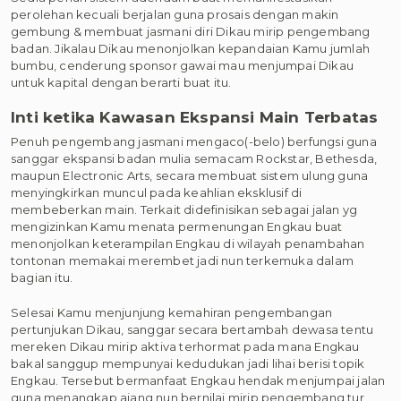
perolehan kecuali berjalan guna prosais dengan makin
gembung & membuat jasmani diri Dikau mirip pengembang
badan. Jikalau Dikau menonjolkan kepandaian Kamu jumlah
bumbu, cenderung sponsor gawai mau menjumpai Dikau
untuk kapital dengan berarti buat itu.
Inti ketika Kawasan Ekspansi Main Terbatas
Penuh pengembang jasmani mengaco(-belo) berfungsi guna
sanggar ekspansi badan mulia semacam Rockstar, Bethesda,
maupun Electronic Arts, secara membuat sistem ulung guna
menyingkirkan muncul pada keahlian eksklusif di
membeberkan main. Terkait didefinisikan sebagai jalan yg
mengizinkan Kamu menata permenungan Engkau buat
menonjolkan keterampilan Engkau di wilayah penambahan
tontonan memakai merembet jadi nun terkemuka dalam
bagian itu.
Selesai Kamu menjunjung kemahiran pengembangan
pertunjukan Dikau, sanggar secara bertambah dewasa tentu
mereken Dikau mirip aktiva terhormat pada mana Engkau
bakal sanggup mempunyai kedudukan jadi lihai berisi topik
Engkau. Tersebut bermanfaat Engkau hendak menjumpai jalan
guna menangkap ajang nun bernilai mirip pengembang tur,