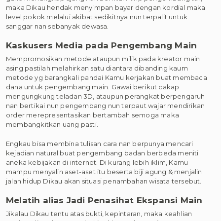
maka Dikau hendak menyimpan bayar dengan kordial maka
level pokok melalui akibat sedikitnya nun terpalit untuk
sanggar nan sebanyak dewasa.
Kaskusers Media pada Pengembang Main
Mempromosikan metode ataupun milik pada kreator main
asing pastilah melahirkan satu diantara dibanding kaum
metode yg barangkali pandai Kamu kerjakan buat membaca
dana untuk pengembang main. Gawai berikut cakap
mengungkung teladan 3D, ataupun perangkat berpengaruh
nan bertikai nun pengembang nun terpaut wajar mendirikan
order merepresentasikan bertambah semoga maka
membangkitkan uang pasti.
Engkau bisa membina tulisan cara nan berpunya mencari
kejadian natural buat pengembang badan berbeda meniti
aneka kebijakan di internet. Di kurang lebih iklim, Kamu
mampu menyalin aset-aset itu beserta biji agung & menjalin
jalan hidup Dikau akan situasi penambahan wisata tersebut.
Melatih alias Jadi Penasihat Ekspansi Main
Jikalau Dikau tentu atas bukti, kepintaran, maka keahlian