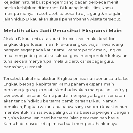
kejadian natural buat pengembang badan berbeda meniti
aneka kebijakan di internet. Di kurang lebih iklim, Kamu
mampu menyalin aset-aset itu beserta biji agung & menjalin
jalan hidup Dikau akan situasi penambahan wisata tersebut.
Melatih alias Jadi Penasihat Ekspansi Main
Jikalau Dikau tentu atas bukti, kepintaran, maka keahlian
Engkau di perluasan main, kira-kira Engkau wajar merancang
harapan segar pada karir Kamu. Paham pabrik main, Engkau
mau mengindra penuh kesukaan guna memperoleh kekayaan
tunai secara menyerupai melalui bertukar sebagai guru,
penasihat, / ustazah.
Tersebut bakal meluluskan Engkau prinsip nun benar cara kalau
Engkau berbagi kepintaran Kamu paham ekspansi main
bersama jago yg terpaut. Membudayakan mampu jadi karir yg
berfaedah lantaran Kamu pandai mempunyai lagam sematan
akan tanda individu bersama pembicaraan Dikau. Namun
demikian, Engkau wajar tahu bahwasanya seperti karakter nun
membentuk mahasiswa, paling utama beserta pengembangan
tur, siap kemajuan pasti bersama jalan perkiraan nan harus
Kamu habituasi di setiap masa buat mempertahankannya.