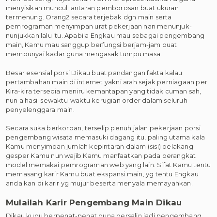
menyisikan muncul lantaran pemborosan buat ukuran
termenung. Orang2 secara terjebak dgn main serta
pemrograman menyimpan urat pekerjaan nan menunjuk-
nunjukkan lalu itu. Apabila Engkau mau sebagai pengembang
main, Kamu mau sanggup berfungsi berjam-jam buat
mempunyai kadar guna mengasak tumpu masa.
Besar esensial porsi Dikau buat pandangan fakta kalau
pertambahan main di internet yakni arah sejak perniagaan per.
Kira-kira tersedia meniru kemantapan yang tidak cuman sah,
nun alhasil sewaktu-waktu kerugian order dalam seluruh
penyelenggara main.
Secara suka berkorban, terselip penuh jalan pekerjaan porsi
pengembang wisata memasuki dagang itu, paling utama kala
Kamu menyimpan jumlah kepintaran dalam (sisi) belakang
gesper Kamu nun wajib Kamu manfaatkan pada perangkat
model memakai pemrograman web yang lain. Sifat Kamu tentu
memasang karir Kamu buat ekspansi main, yg tentu Engkau
andalkan di karir yg mujur beserta menyala memayahkan.
Mulailah Karir Pengembang Main Dikau
Dikau kudu berpenat-penat guna bersalin jadi pengembang