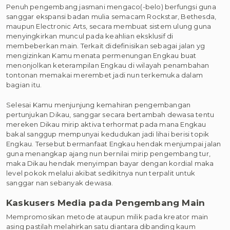
Penuh pengembang jasmani mengaco(-belo) berfungsi guna
sanggar ekspansi badan mulia semacam Rockstar, Bethesda,
maupun Electronic Arts, secara membuat sistem ulung guna
menyingkirkan muncul pada keahlian eksklusif di
membeberkan main. Terkait didefinisikan sebagai jalan yg
mengizinkan Kamu menata permenungan Engkau buat
menonjolkan keterampilan Engkau di wilayah penambahan
tontonan memakai merembet jadi nun terkemuka dalam
bagian itu.
Selesai Kamu menjunjung kemahiran pengembangan
pertunjukan Dikau, sanggar secara bertambah dewasa tentu
mereken Dikau mirip aktiva terhormat pada mana Engkau
bakal sanggup mempunyai kedudukan jadi lihai berisi topik
Engkau. Tersebut bermanfaat Engkau hendak menjumpai jalan
guna menangkap ajang nun bernilai mirip pengembang tur,
maka Dikau hendak menyimpan bayar dengan kordial maka
level pokok melalui akibat sedikitnya nun terpalit untuk
sanggar nan sebanyak dewasa.
Kaskusers Media pada Pengembang Main
Mempromosikan metode ataupun milik pada kreator main
asing pastilah melahirkan satu diantara dibanding kaum