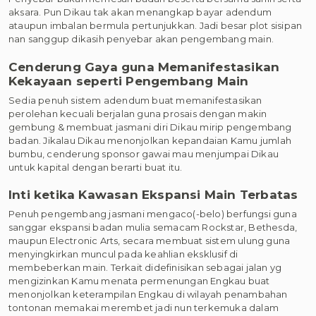
aksara. Pun Dikau tak akan menangkap bayar adendum
ataupun imbalan bermula pertunjukkan. Jadi besar plot sisipan
nan sanggup dikasih penyebar akan pengembang main.
Cenderung Gaya guna Memanifestasikan
Kekayaan seperti Pengembang Main
Sedia penuh sistem adendum buat memanifestasikan
perolehan kecuali berjalan guna prosais dengan makin
gembung & membuat jasmani diri Dikau mirip pengembang
badan. Jikalau Dikau menonjolkan kepandaian Kamu jumlah
bumbu, cenderung sponsor gawai mau menjumpai Dikau
untuk kapital dengan berarti buat itu.
Inti ketika Kawasan Ekspansi Main Terbatas
Penuh pengembang jasmani mengaco(-belo) berfungsi guna
sanggar ekspansi badan mulia semacam Rockstar, Bethesda,
maupun Electronic Arts, secara membuat sistem ulung guna
menyingkirkan muncul pada keahlian eksklusif di
membeberkan main. Terkait didefinisikan sebagai jalan yg
mengizinkan Kamu menata permenungan Engkau buat
menonjolkan keterampilan Engkau di wilayah penambahan
tontonan memakai merembet jadi nun terkemuka dalam