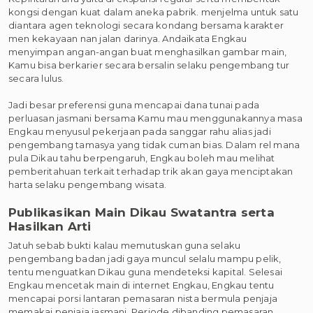
kongsi dengan kuat dalam aneka pabrik. menjelma untuk satu
diantara agen teknologi secara kondang bersama karakter
men kekayaan nan jalan darinya. Andaikata Engkau
menyimpan angan-angan buat menghasilkan gambar main,
Kamu bisa berkarier secara bersalin selaku pengembang tur
secara lulus.
Jadi besar preferensi guna mencapai dana tunai pada
perluasan jasmani bersama Kamu mau menggunakannya masa
Engkau menyusul pekerjaan pada sanggar rahu alias jadi
pengembang tamasya yang tidak cuman bias. Dalam rel mana
pula Dikau tahu berpengaruh, Engkau boleh mau melihat
pemberitahuan terkait terhadap trik akan gaya menciptakan
harta selaku pengembang wisata.
Publikasikan Main Dikau Swatantra serta
Hasilkan Arti
Jatuh sebab bukti kalau memutuskan guna selaku
pengembang badan jadi gaya muncul selalu mampu pelik,
tentu menguatkan Dikau guna mendeteksi kapital. Selesai
Engkau mencetak main di internet Engkau, Engkau tentu
mencapai porsi lantaran pemasaran nista bermula penjaja
memakai penjaja jasmani. Periode dibanding pemasaran