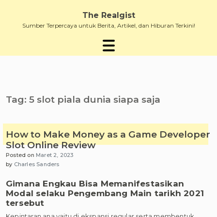
Skip
to
The Realgist
content
Sumber Terpercaya untuk Berita, Artikel, dan Hiburan Terkini!
Tag:
5 slot piala dunia siapa saja
How to Make Money as a Game Developer
Slot Online Review
Posted on
Maret 2, 2023
by
Charles Sanders
Gimana Engkau Bisa Memanifestasikan
Modal selaku Pengembang Main tarikh 2021
tersebut
Kepintaran ana yaitu di ekspansi regular serta membentuk