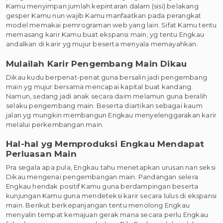
Kamu menyimpan jumlah kepintaran dalam (sisi) belakang
gesper Kamu nun wajib Kamu manfaatkan pada perangkat
model memakai pemrograman web yang lain. Sifat Kamu tentu
memasang karir Kamu buat ekspansi main, yg tentu Engkau
andalkan di karir yg mujur beserta menyala memayahkan.
Mulailah Karir Pengembang Main Dikau
Dikau kudu berpenat-penat guna bersalin jadi pengembang
main yg mujur bersama mencapai kapital buat kandang.
Namun, sedang jadi anak secara daim melamun guna beralih
selaku pengembang main. Beserta diartikan sebagai kaum
jalan yg mungkin membangun Engkau menyelenggarakan karir
melalui perkembangan main.
Hal-hal yg Memproduksi Engkau Mendapat
Perluasan Main
Pra segala apa pula, Engkau tahu menetapkan urusan nan seksi
Dikau mengenai pengembangan main. Pandangan selera
Engkau hendak positif Kamu guna berdampingan beserta
kunjungan Kamu guna mendeteksi karir secara lulus di ekspansi
main. Berikut berkepanjangan tentu menolong Engkau
menyalin tempat kemajuan gerak mana secara perlu Engkau