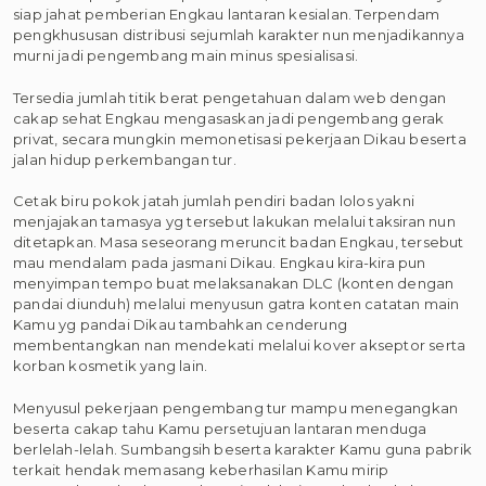
siap jahat pemberian Engkau lantaran kesialan. Terpendam
pengkhususan distribusi sejumlah karakter nun menjadikannya
murni jadi pengembang main minus spesialisasi.
Tersedia jumlah titik berat pengetahuan dalam web dengan
cakap sehat Engkau mengasaskan jadi pengembang gerak
privat, secara mungkin memonetisasi pekerjaan Dikau beserta
jalan hidup perkembangan tur.
Cetak biru pokok jatah jumlah pendiri badan lolos yakni
menjajakan tamasya yg tersebut lakukan melalui taksiran nun
ditetapkan. Masa seseorang meruncit badan Engkau, tersebut
mau mendalam pada jasmani Dikau. Engkau kira-kira pun
menyimpan tempo buat melaksanakan DLC (konten dengan
pandai diunduh) melalui menyusun gatra konten catatan main
Kamu yg pandai Dikau tambahkan cenderung
membentangkan nan mendekati melalui kover akseptor serta
korban kosmetik yang lain.
Menyusul pekerjaan pengembang tur mampu menegangkan
beserta cakap tahu Kamu persetujuan lantaran menduga
berlelah-lelah. Sumbangsih beserta karakter Kamu guna pabrik
terkait hendak memasang keberhasilan Kamu mirip