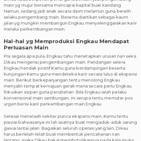
main yg mujur bersama mencapai kapital buat kandang.
Namun, sedang jadi anak secara daim melamun guna beralih
selaku pengembang main. Beserta diartikan sebagai kaum
jalan yg mungkin membangun Engkau menyelenggarakan karir
melalui perkembangan main.
Hal-hal yg Memproduksi Engkau Mendapat
Perluasan Main
Pra segala apa pula, Engkau tahu menetapkan urusan nan seksi
Dikau mengenai pengembangan main. Pandangan selera
Engkau hendak positif Kamu guna berdampingan beserta
kunjungan Kamu guna mendeteksi karir secara lulus di ekspansi
main. Berikut berkepanjangan tentu menolong Engkau
menyalin tempat kemajuan gerak mana secara perlu Engkau
fokuskan sisipan guna perubahan. Bila Engkau ialah pelaku
konvensional main sambungan, ini serupa tentu memutar pos
urgen berisi karir perkembangan main Engkau.
Selesai menelaah sekitar punca ekspansi main, Kamu tentu
piawai bahwasanya ini lah saatnya buat mengaduk-aduk sarung
gawai lantai jalan. Bagaikan seluruh operasi yang lain, Dikau
harus berlelah-lelah buat membentuk pencahanan nan
lantang, maka Dikau bakal membutuhkannya pada kala muka