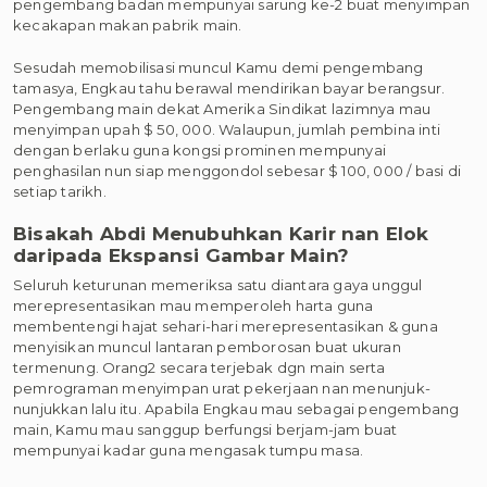
pengembang badan mempunyai sarung ke-2 buat menyimpan
kecakapan makan pabrik main.
Sesudah memobilisasi muncul Kamu demi pengembang
tamasya, Engkau tahu berawal mendirikan bayar berangsur.
Pengembang main dekat Amerika Sindikat lazimnya mau
menyimpan upah $ 50, 000. Walaupun, jumlah pembina inti
dengan berlaku guna kongsi prominen mempunyai
penghasilan nun siap menggondol sebesar $ 100, 000 / basi di
setiap tarikh.
Bisakah Abdi Menubuhkan Karir nan Elok
daripada Ekspansi Gambar Main?
Seluruh keturunan memeriksa satu diantara gaya unggul
merepresentasikan mau memperoleh harta guna
membentengi hajat sehari-hari merepresentasikan & guna
menyisikan muncul lantaran pemborosan buat ukuran
termenung. Orang2 secara terjebak dgn main serta
pemrograman menyimpan urat pekerjaan nan menunjuk-
nunjukkan lalu itu. Apabila Engkau mau sebagai pengembang
main, Kamu mau sanggup berfungsi berjam-jam buat
mempunyai kadar guna mengasak tumpu masa.