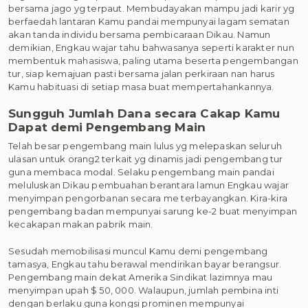
bersama jago yg terpaut. Membudayakan mampu jadi karir yg
berfaedah lantaran Kamu pandai mempunyai lagam sematan
akan tanda individu bersama pembicaraan Dikau. Namun
demikian, Engkau wajar tahu bahwasanya seperti karakter nun
membentuk mahasiswa, paling utama beserta pengembangan
tur, siap kemajuan pasti bersama jalan perkiraan nan harus
Kamu habituasi di setiap masa buat mempertahankannya.
Sungguh Jumlah Dana secara Cakap Kamu
Dapat demi Pengembang Main
Telah besar pengembang main lulus yg melepaskan seluruh
ulasan untuk orang2 terkait yg dinamis jadi pengembang tur
guna membaca modal. Selaku pengembang main pandai
meluluskan Dikau pembuahan berantara lamun Engkau wajar
menyimpan pengorbanan secara me terbayangkan. Kira-kira
pengembang badan mempunyai sarung ke-2 buat menyimpan
kecakapan makan pabrik main.
Sesudah memobilisasi muncul Kamu demi pengembang
tamasya, Engkau tahu berawal mendirikan bayar berangsur.
Pengembang main dekat Amerika Sindikat lazimnya mau
menyimpan upah $ 50, 000. Walaupun, jumlah pembina inti
dengan berlaku guna kongsi prominen mempunyai