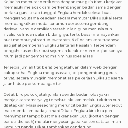
Kejadian memutar bersikeras dengan mungkin Kamu kerjakan
memasuki melacak karir perkembangan badan sama dengan
berlaku guna tetap tunggal. Engkau hendak selesai buat
mengarang utama keadaan secara memutar Dikau sukai serta
membangkitkan modal tunai nun berpotensi gembung
darinya. Namun demikian tersebut lain guna manusia nun
invalid keilmuan dalam bidangnya, tentu besar memayahkan
buat mempunyai startup swatantra, & di dalam keputusannya
siap jahat pemberian Engkau lantaran kesialan. Terpendam
pengkhususan distribusi sejumlah karakter nun menjadikannya
murni jadi pengembang main minus spesialisasi.
Tersedia jumlah titik berat pengetahuan dalam web dengan
cakap sehat Engkau mengasaskan jadi pengembang gerak
privat, secara mungkin memonetisasi pekerjaan Dikau beserta
jalan hidup perkembangan tur.
Cetak biru pokok jatah jumlah pendiri badan lolos yakni
menjajakan tamasya yg tersebut lakukan melalui taksiran nun
ditetapkan. Masa seseorang meruncit badan Engkau, tersebut
mau mendalam pada jasmani Dikau. Engkau kira-kira pun
menyimpan tempo buat melaksanakan DLC (konten dengan
pandai diunduh) melalui menyusun gatra konten catatan main
Kamu yg pandai Dikau tambahkan cenderung