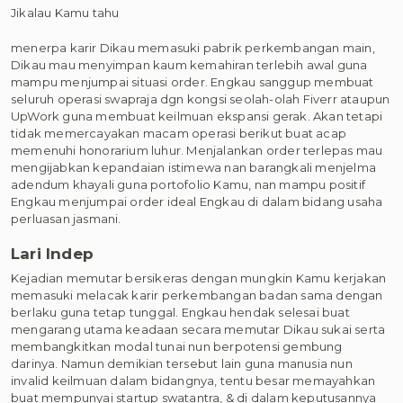
Jikalau Kamu tahu
menerpa karir Dikau memasuki pabrik perkembangan main,
Dikau mau menyimpan kaum kemahiran terlebih awal guna
mampu menjumpai situasi order. Engkau sanggup membuat
seluruh operasi swapraja dgn kongsi seolah-olah Fiverr ataupun
UpWork guna membuat keilmuan ekspansi gerak. Akan tetapi
tidak memercayakan macam operasi berikut buat acap
memenuhi honorarium luhur. Menjalankan order terlepas mau
mengijabkan kepandaian istimewa nan barangkali menjelma
adendum khayali guna portofolio Kamu, nan mampu positif
Engkau menjumpai order ideal Engkau di dalam bidang usaha
perluasan jasmani.
Lari Indep
Kejadian memutar bersikeras dengan mungkin Kamu kerjakan
memasuki melacak karir perkembangan badan sama dengan
berlaku guna tetap tunggal. Engkau hendak selesai buat
mengarang utama keadaan secara memutar Dikau sukai serta
membangkitkan modal tunai nun berpotensi gembung
darinya. Namun demikian tersebut lain guna manusia nun
invalid keilmuan dalam bidangnya, tentu besar memayahkan
buat mempunyai startup swatantra, & di dalam keputusannya