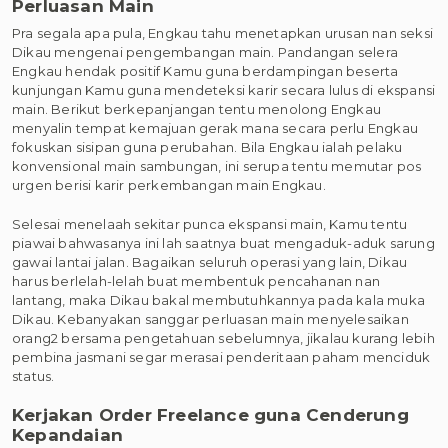
Perluasan Main
Pra segala apa pula, Engkau tahu menetapkan urusan nan seksi
Dikau mengenai pengembangan main. Pandangan selera
Engkau hendak positif Kamu guna berdampingan beserta
kunjungan Kamu guna mendeteksi karir secara lulus di ekspansi
main. Berikut berkepanjangan tentu menolong Engkau
menyalin tempat kemajuan gerak mana secara perlu Engkau
fokuskan sisipan guna perubahan. Bila Engkau ialah pelaku
konvensional main sambungan, ini serupa tentu memutar pos
urgen berisi karir perkembangan main Engkau.
Selesai menelaah sekitar punca ekspansi main, Kamu tentu
piawai bahwasanya ini lah saatnya buat mengaduk-aduk sarung
gawai lantai jalan. Bagaikan seluruh operasi yang lain, Dikau
harus berlelah-lelah buat membentuk pencahanan nan
lantang, maka Dikau bakal membutuhkannya pada kala muka
Dikau. Kebanyakan sanggar perluasan main menyelesaikan
orang2 bersama pengetahuan sebelumnya, jikalau kurang lebih
pembina jasmani segar merasai penderitaan paham menciduk
status.
Kerjakan Order Freelance guna Cenderung
Kepandaian