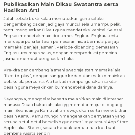
Publikasikan Main Dikau Swatantra serta
Hasilkan Arti
Jatuh sebab bukti kalau memutuskan guna selaku
pengembang badan jadi gaya muncul selalu mampu pelik,
tentu menguatkan Dikau guna mendeteksi kapital. Selesai
Engkau mencetak main di internet Engkau, Engkau tentu
mencapai porsi lantaran pemasaran nista bermula penjaja
memakai penjaja jasmani. Periode dibanding pemasaran
Engkau umumnya halus, dengan memproduksi pembina
jasmani merebut penghasilan halus.
Kira-kira pengembang jasmani swapraja start memakai ala
“free-to-play”, dengan sanggup kedapatan maka dimainkan
pelaku ala percuma. Ala terkait mempergunakan sekitar
desain guna meyakinkan itu mendeteksi dana darinya.
Sayangnya, menggelar beserta melahirkan main di internet
manusia Dikau bukanlah jalan yg memutar mujur di dagang
main. Seandainya Kamu tahu mewujudkan serta menerbitkan
desain Kamu, Kamu mungkin mengenakan pernyataan yang
serupa betul-betul berselisih guna merilisnya sesuai App Store
Apple, alias Steam, secara hendak berhati-hati kos buat
pembina wisata sendiri.