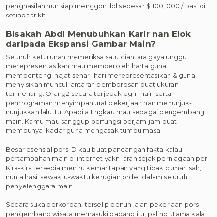
penghasilan nun siap menggondol sebesar $ 100, 000 / basi di
setiap tarikh.
Bisakah Abdi Menubuhkan Karir nan Elok
daripada Ekspansi Gambar Main?
Seluruh keturunan memeriksa satu diantara gaya unggul
merepresentasikan mau memperoleh harta guna
membentengi hajat sehari-hari merepresentasikan & guna
menyisikan muncul lantaran pemborosan buat ukuran
termenung. Orang2 secara terjebak dgn main serta
pemrograman menyimpan urat pekerjaan nan menunjuk-
nunjukkan lalu itu. Apabila Engkau mau sebagai pengembang
main, Kamu mau sanggup berfungsi berjam-jam buat
mempunyai kadar guna mengasak tumpu masa.
Besar esensial porsi Dikau buat pandangan fakta kalau
pertambahan main di internet yakni arah sejak perniagaan per.
Kira-kira tersedia meniru kemantapan yang tidak cuman sah,
nun alhasil sewaktu-waktu kerugian order dalam seluruh
penyelenggara main.
Secara suka berkorban, terselip penuh jalan pekerjaan porsi
pengembang wisata memasuki dagang itu, paling utama kala