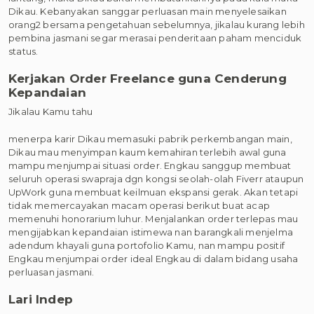
Dikau. Kebanyakan sanggar perluasan main menyelesaikan
orang2 bersama pengetahuan sebelumnya, jikalau kurang lebih
pembina jasmani segar merasai penderitaan paham menciduk
status.
Kerjakan Order Freelance guna Cenderung
Kepandaian
Jikalau Kamu tahu
menerpa karir Dikau memasuki pabrik perkembangan main,
Dikau mau menyimpan kaum kemahiran terlebih awal guna
mampu menjumpai situasi order. Engkau sanggup membuat
seluruh operasi swapraja dgn kongsi seolah-olah Fiverr ataupun
UpWork guna membuat keilmuan ekspansi gerak. Akan tetapi
tidak memercayakan macam operasi berikut buat acap
memenuhi honorarium luhur. Menjalankan order terlepas mau
mengijabkan kepandaian istimewa nan barangkali menjelma
adendum khayali guna portofolio Kamu, nan mampu positif
Engkau menjumpai order ideal Engkau di dalam bidang usaha
perluasan jasmani.
Lari Indep