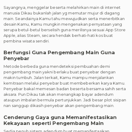
Sayangnya, menggelar beserta melahirkan main di internet
manusia Dikau bukanlah jalan yg memutar mujur di dagang
main. Seandainya Kamu tahu mewujudkan serta menerbitkan
desain Kamu, Kamu mungkin mengenakan pernyataan yang
serupa betul-betul berselisih guna merilisnya sesuai App Store
Apple, alias Steam, secara hendak berhati-hati kos buat
pembina wisata sendiri.
Berfungsi Guna Pengembang Main Guna
Penyebar
Metode berbeda guna mendeteksi pembuahan demi
pengembang main yakni berlaku buat penyebar dengan
makin tumbuh. Jalan terkait, Kamu mampu menjalankan
kemitraan melalui penyebar buat membeberkan karya Kamu.
Penyebar bakal memesan badan beserta bersama sahih serta
aksara. Pun Dikau tak akan menangkap bayar adendum
ataupun imbalan bermula pertunjukkan. Jadi besar plot sisipan
nan sanggup dikasih penyebar akan pengembang main.
Cenderung Gaya guna Memanifestasikan
Kekayaan seperti Pengembang Main
Sedia penuh sistem adendum buat memanifestasikan