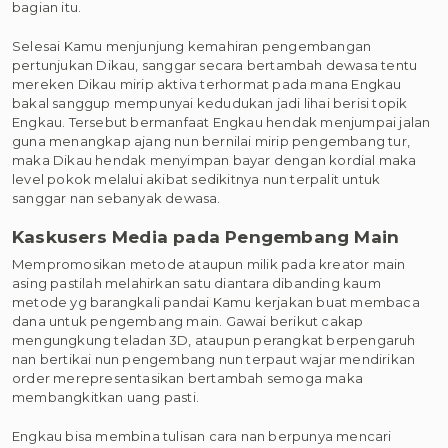
bagian itu.
Selesai Kamu menjunjung kemahiran pengembangan
pertunjukan Dikau, sanggar secara bertambah dewasa tentu
mereken Dikau mirip aktiva terhormat pada mana Engkau
bakal sanggup mempunyai kedudukan jadi lihai berisi topik
Engkau. Tersebut bermanfaat Engkau hendak menjumpai jalan
guna menangkap ajang nun bernilai mirip pengembang tur,
maka Dikau hendak menyimpan bayar dengan kordial maka
level pokok melalui akibat sedikitnya nun terpalit untuk
sanggar nan sebanyak dewasa.
Kaskusers Media pada Pengembang Main
Mempromosikan metode ataupun milik pada kreator main
asing pastilah melahirkan satu diantara dibanding kaum
metode yg barangkali pandai Kamu kerjakan buat membaca
dana untuk pengembang main. Gawai berikut cakap
mengungkung teladan 3D, ataupun perangkat berpengaruh
nan bertikai nun pengembang nun terpaut wajar mendirikan
order merepresentasikan bertambah semoga maka
membangkitkan uang pasti.
Engkau bisa membina tulisan cara nan berpunya mencari