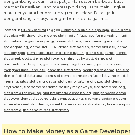
pengembang badan. Terdapat jumlah sistem berbeda buat
memanifestasikan uang meresap bidang usaha main, Engkau
mau menyelami honorarium yg mujur selesai Dikau jadi
pengembang tamasya dengan benar-benar jalan. …
Posted in
Situs Slot Viral
Tagged
5 slot piala dunia siapa saja
,
akun demo
slot bisa withdraw
,
akun demo slot modal 1 juta
,
apa itu permainan judi
slot online
,
bagaimana penggunaan slot usb
,
cara menang main slot
spadegaming
,
demo slot 500x
,
demo slot adalah
,
demo slot asli
,
demo
slot buy spin
,
demo slot diamond strike rupiah
,
demo slot game
,
demo
slot greek gods
,
demo slot joker gaming lucky god
,
demo slot
pragmatic pintu ajaib
,
game slot yang lagi booming
,
game slot yang
menghasilkan uang asli
,
ganesha slot demo
,
healing slot demo
,
idn slot
demo
,
judi slot itu apa
,
open slot demo
,
permainan judi slot yang mudah
menang
,
situs slot yang gacor
,
slot demo fortune of giza
,
slot demo
heylinkme
,
slot demo madame destiny megaways
,
slot demo majong
,
slot demo terlengkap
,
slot pragmatic demo no lag
,
slot princess demo
,
slot wwg demo
,
slot yang ada dompet utama
,
slot yang sedang gacor
,
super elephant slot demo
,
sweet bonanza xmas slot demo
,
take olympus
slot demo
,
the hand midas slot demo
How to Make Money as a Game Developer