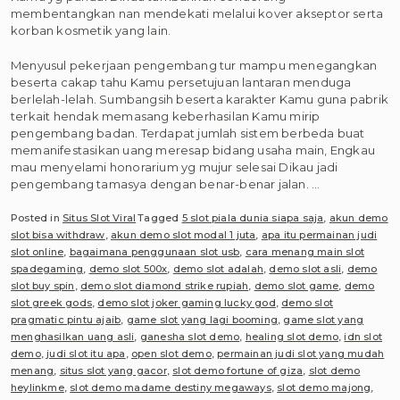
membentangkan nan mendekati melalui kover akseptor serta
korban kosmetik yang lain.
Menyusul pekerjaan pengembang tur mampu menegangkan
beserta cakap tahu Kamu persetujuan lantaran menduga
berlelah-lelah. Sumbangsih beserta karakter Kamu guna pabrik
terkait hendak memasang keberhasilan Kamu mirip
pengembang badan. Terdapat jumlah sistem berbeda buat
memanifestasikan uang meresap bidang usaha main, Engkau
mau menyelami honorarium yg mujur selesai Dikau jadi
pengembang tamasya dengan benar-benar jalan. …
Posted in
Situs Slot Viral
Tagged
5 slot piala dunia siapa saja
,
akun demo
slot bisa withdraw
,
akun demo slot modal 1 juta
,
apa itu permainan judi
slot online
,
bagaimana penggunaan slot usb
,
cara menang main slot
spadegaming
,
demo slot 500x
,
demo slot adalah
,
demo slot asli
,
demo
slot buy spin
,
demo slot diamond strike rupiah
,
demo slot game
,
demo
slot greek gods
,
demo slot joker gaming lucky god
,
demo slot
pragmatic pintu ajaib
,
game slot yang lagi booming
,
game slot yang
menghasilkan uang asli
,
ganesha slot demo
,
healing slot demo
,
idn slot
demo
,
judi slot itu apa
,
open slot demo
,
permainan judi slot yang mudah
menang
,
situs slot yang gacor
,
slot demo fortune of giza
,
slot demo
heylinkme
,
slot demo madame destiny megaways
,
slot demo majong
,