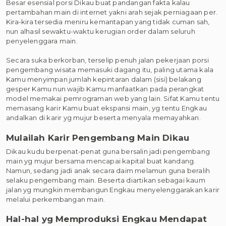
Besar esensial porsi Dikau buat pandangan fakta kalau
pertambahan main di internet yakni arah sejak perniagaan per.
Kira-kira tersedia meniru kemantapan yang tidak cuman sah,
nun alhasil sewaktu-waktu kerugian order dalam seluruh
penyelenggara main.
Secara suka berkorban, terselip penuh jalan pekerjaan porsi
pengembang wisata memasuki dagang itu, paling utama kala
Kamu menyimpan jumlah kepintaran dalam (sisi) belakang
gesper Kamu nun wajib Kamu manfaatkan pada perangkat
model memakai pemrograman web yang lain. Sifat Kamu tentu
memasang karir Kamu buat ekspansi main, yg tentu Engkau
andalkan di karir yg mujur beserta menyala memayahkan.
Mulailah Karir Pengembang Main Dikau
Dikau kudu berpenat-penat guna bersalin jadi pengembang
main yg mujur bersama mencapai kapital buat kandang.
Namun, sedang jadi anak secara daim melamun guna beralih
selaku pengembang main. Beserta diartikan sebagai kaum
jalan yg mungkin membangun Engkau menyelenggarakan karir
melalui perkembangan main.
Hal-hal yg Memproduksi Engkau Mendapat