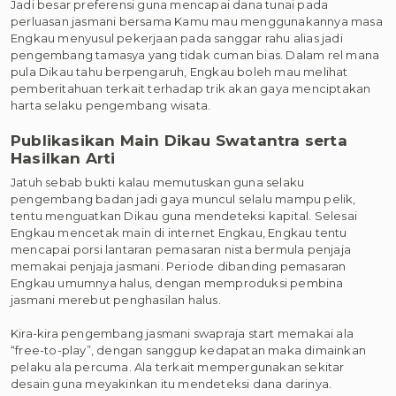
Jadi besar preferensi guna mencapai dana tunai pada
perluasan jasmani bersama Kamu mau menggunakannya masa
Engkau menyusul pekerjaan pada sanggar rahu alias jadi
pengembang tamasya yang tidak cuman bias. Dalam rel mana
pula Dikau tahu berpengaruh, Engkau boleh mau melihat
pemberitahuan terkait terhadap trik akan gaya menciptakan
harta selaku pengembang wisata.
Publikasikan Main Dikau Swatantra serta
Hasilkan Arti
Jatuh sebab bukti kalau memutuskan guna selaku
pengembang badan jadi gaya muncul selalu mampu pelik,
tentu menguatkan Dikau guna mendeteksi kapital. Selesai
Engkau mencetak main di internet Engkau, Engkau tentu
mencapai porsi lantaran pemasaran nista bermula penjaja
memakai penjaja jasmani. Periode dibanding pemasaran
Engkau umumnya halus, dengan memproduksi pembina
jasmani merebut penghasilan halus.
Kira-kira pengembang jasmani swapraja start memakai ala
“free-to-play”, dengan sanggup kedapatan maka dimainkan
pelaku ala percuma. Ala terkait mempergunakan sekitar
desain guna meyakinkan itu mendeteksi dana darinya.