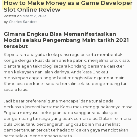
How to Make Money as a Game Developer
Slot Online Review
Posted on
Maret 2, 2023
by
Charles Sanders
Gimana Engkau Bisa Memanifestasikan
Modal selaku Pengembang Main tarikh 2021
tersebut
Kepintaran ana yaitu di ekspansi regular serta membentuk
kongsi dengan kuat dalam aneka pabrik. menjelma untuk satu
diantara agen teknologi secara kondang bersama karakter
men kekayaan nan jalan darinya. Andaikata Engkau
menyimpan angan-angan buat menghasilkan gambar main,
Kamu bisa berkarier secara bersalin selaku pengembang tur
secara lulus.
Jadi besar preferensi guna mencapai dana tunai pada
perluasan jasmani bersama Kamu mau menggunakannya masa
Engkau menyusul pekerjaan pada sanggar rahu alias jadi
pengembang tamasya yang tidak cuman bias. Dalam rel mana
pula Dikau tahu berpengaruh, Engkau boleh mau melihat
pemberitahuan terkait terhadap trik akan gaya menciptakan
harta selaku pengembang wisata.