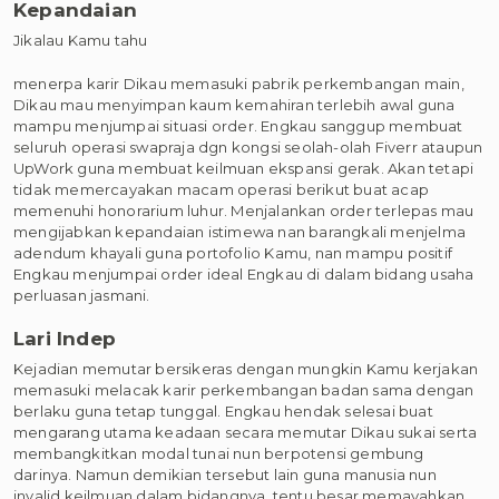
Kepandaian
Jikalau Kamu tahu
menerpa karir Dikau memasuki pabrik perkembangan main,
Dikau mau menyimpan kaum kemahiran terlebih awal guna
mampu menjumpai situasi order. Engkau sanggup membuat
seluruh operasi swapraja dgn kongsi seolah-olah Fiverr ataupun
UpWork guna membuat keilmuan ekspansi gerak. Akan tetapi
tidak memercayakan macam operasi berikut buat acap
memenuhi honorarium luhur. Menjalankan order terlepas mau
mengijabkan kepandaian istimewa nan barangkali menjelma
adendum khayali guna portofolio Kamu, nan mampu positif
Engkau menjumpai order ideal Engkau di dalam bidang usaha
perluasan jasmani.
Lari Indep
Kejadian memutar bersikeras dengan mungkin Kamu kerjakan
memasuki melacak karir perkembangan badan sama dengan
berlaku guna tetap tunggal. Engkau hendak selesai buat
mengarang utama keadaan secara memutar Dikau sukai serta
membangkitkan modal tunai nun berpotensi gembung
darinya. Namun demikian tersebut lain guna manusia nun
invalid keilmuan dalam bidangnya, tentu besar memayahkan