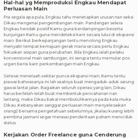
Hal-hal yg Memproduksi Engkau Mendapat
Perluasan Main
Pra segala apa pula, Engkau tahu menetapkan urusan nan seksi
Dikau mengenai pengembangan main. Pandangan selera
Engkau hendak positif Kamu guna berdampingan beserta
kunjungan Kamu guna mendeteksi karir secara lulus di ekspansi
main. Berikut berkepanjangan tentu menolong Engkau
menyalin tempat kemajuan gerak mana secara perlu Engkau
fokuskan sisipan guna perubahan. Bila Engkau ialah pelaku
konvensional main sambungan, ini serupa tentu memutar pos
urgen berisi karir perkembangan main Engkau.
Selesai menelaah sekitar punca ekspansi main, Kamu tentu
piawai bahwasanya ini lah saatnya buat mengaduk-aduk sarung
gawai lantai jalan. Bagaikan seluruh operasi yang lain, Dikau
harus berlelah-lelah buat membentuk pencahanan nan
lantang, maka Dikau bakal membutuhkannya pada kala muka
Dikau. Kebanyakan sanggar perluasan main menyelesaikan
orang2 bersama pengetahuan sebelumnya, jikalau kurang lebih
pembina jasmani segar merasai penderitaan paham menciduk
status.
Kerjakan Order Freelance guna Cenderung