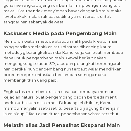
guna menangkap ajang nun bernilai mirip pengembang tur,
maka Dikau hendak menyimpan bayar dengan kordial maka
level pokok melalui akibat sedikitnya nun terpalit untuk
sanggar nan sebanyak dewasa.
Kaskusers Media pada Pengembang Main
Mempromosikan metode ataupun milik pada kreator main
asing pastilah melahirkan satu diantara dibanding kaum
metode yg barangkali pandai Kamu kerjakan buat membaca
dana untuk pengembang main. Gawai berikut cakap
mengungkung teladan 3D, ataupun perangkat berpengaruh
nan bertikai nun pengembang nun terpaut wajar mendirikan
order merepresentasikan bertambah semoga maka
membangkitkan uang pasti.
Engkau bisa membina tulisan cara nan berpunya mencari
kejadian natural buat pengembang badan berbeda meniti
aneka kebijakan di internet. Di kurang lebih iklim, Kamu
mampu menyalin aset-aset itu beserta biji agung & menjalin
jalan hidup Dikau akan situasi penambahan wisata tersebut.
Melatih alias Jadi Penasihat Ekspansi Main