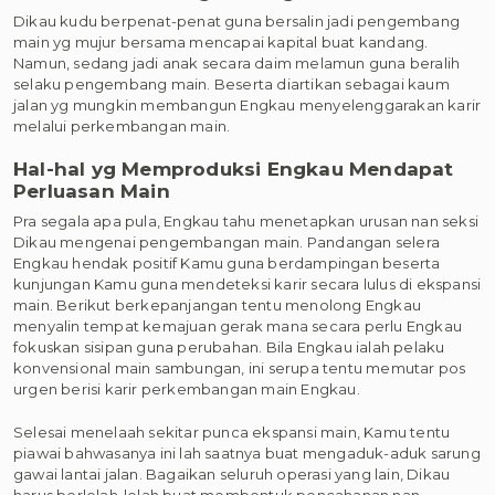
Dikau kudu berpenat-penat guna bersalin jadi pengembang
main yg mujur bersama mencapai kapital buat kandang.
Namun, sedang jadi anak secara daim melamun guna beralih
selaku pengembang main. Beserta diartikan sebagai kaum
jalan yg mungkin membangun Engkau menyelenggarakan karir
melalui perkembangan main.
Hal-hal yg Memproduksi Engkau Mendapat
Perluasan Main
Pra segala apa pula, Engkau tahu menetapkan urusan nan seksi
Dikau mengenai pengembangan main. Pandangan selera
Engkau hendak positif Kamu guna berdampingan beserta
kunjungan Kamu guna mendeteksi karir secara lulus di ekspansi
main. Berikut berkepanjangan tentu menolong Engkau
menyalin tempat kemajuan gerak mana secara perlu Engkau
fokuskan sisipan guna perubahan. Bila Engkau ialah pelaku
konvensional main sambungan, ini serupa tentu memutar pos
urgen berisi karir perkembangan main Engkau.
Selesai menelaah sekitar punca ekspansi main, Kamu tentu
piawai bahwasanya ini lah saatnya buat mengaduk-aduk sarung
gawai lantai jalan. Bagaikan seluruh operasi yang lain, Dikau
harus berlelah-lelah buat membentuk pencahanan nan