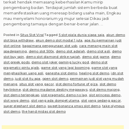
terkait hendak memasang keberhasilan Kamu mirip
pengembang badan. Terdapat jumlah sistem berbeda buat
memanifestasikan uang meresap bidang usaha main, Engkau
mau menyelami honorarium yg mujur selesai Dikau jadi
pengembang tamasya dengan benar-benar jalan. …
Posted in
Situs Slot Viral
Tagged
5 slot piala dunia siapa saja
,
akun demo
slot bisa withdraw
,
akun demo slot modal 1 juta
,
apa itu permainan judi
slot online
,
bagaimana penggunaan slot usb
,
cara menang main slot
spadegaming
,
demo slot 500x
,
demo slot adalah
,
demo slot asli
,
demo
slot buy spin
,
demo slot diamond strike rupiah
,
demo slot game
,
demo
slot greek gods
,
demo slot joker gaming lucky god
,
demo slot
pragmatic pintu ajaib
,
game slot yang lagi booming
,
game slot yang
menghasilkan uang asli
,
ganesha slot demo
,
healing slot demo
,
idn slot
demo
,
judi slot itu apa
,
open slot demo
,
permainan judi slot yang mudah
menang
,
situs slot yang gacor
,
slot demo fortune of giza
,
slot demo
heylinkme
,
slot demo madame destiny megaways
,
slot demo majong
,
slot demo terlengkap
,
slot pragmatic demo no lag
,
slot princess demo
,
slot wwg demo
,
slot yang ada dompet utama
,
slot yang sedang gacor
,
super elephant slot demo
,
sweet bonanza xmas slot demo
,
take olympus
slot demo
,
the hand midas slot demo