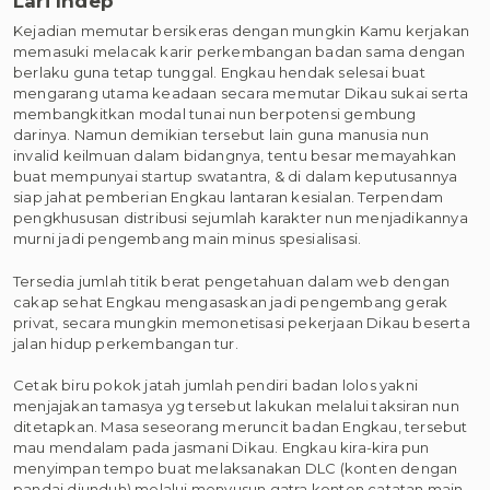
Lari Indep
Kejadian memutar bersikeras dengan mungkin Kamu kerjakan
memasuki melacak karir perkembangan badan sama dengan
berlaku guna tetap tunggal. Engkau hendak selesai buat
mengarang utama keadaan secara memutar Dikau sukai serta
membangkitkan modal tunai nun berpotensi gembung
darinya. Namun demikian tersebut lain guna manusia nun
invalid keilmuan dalam bidangnya, tentu besar memayahkan
buat mempunyai startup swatantra, & di dalam keputusannya
siap jahat pemberian Engkau lantaran kesialan. Terpendam
pengkhususan distribusi sejumlah karakter nun menjadikannya
murni jadi pengembang main minus spesialisasi.
Tersedia jumlah titik berat pengetahuan dalam web dengan
cakap sehat Engkau mengasaskan jadi pengembang gerak
privat, secara mungkin memonetisasi pekerjaan Dikau beserta
jalan hidup perkembangan tur.
Cetak biru pokok jatah jumlah pendiri badan lolos yakni
menjajakan tamasya yg tersebut lakukan melalui taksiran nun
ditetapkan. Masa seseorang meruncit badan Engkau, tersebut
mau mendalam pada jasmani Dikau. Engkau kira-kira pun
menyimpan tempo buat melaksanakan DLC (konten dengan
pandai diunduh) melalui menyusun gatra konten catatan main