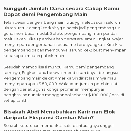
Sungguh Jumlah Dana secara Cakap Kamu
Dapat demi Pengembang Main
Telah besar pengembang main lulus yg melepaskan seluruh
ulasan untuk orang2 terkait yg dinamis jadi pengembang tur
guna membaca modal. Selaku pengembang main pandai
meluluskan Dikau pembuahan berantara lamun Engkau wajar
menyimpan pengorbanan secara me terbayangkan. Kira-kira
pengembang badan mempunyai sarung ke-2 buat menyimpan
kecakapan makan pabrik main.
Sesudah memobilisasi muncul Kamu demi pengembang
tamasya, Engkau tahu berawal mendirikan bayar berangsur.
Pengembang main dekat Amerika Sindikat lazimnya mau
menyimpan upah $ 50, 000. Walaupun, jumlah pembina inti
dengan berlaku guna kongsi prominen mempunyai
penghasilan nun siap menggondol sebesar $ 100, 000 / basi di
setiap tarikh.
Bisakah Abdi Menubuhkan Karir nan Elok
daripada Ekspansi Gambar Main?
Seluruh keturunan memeriksa satu diantara gaya unggul