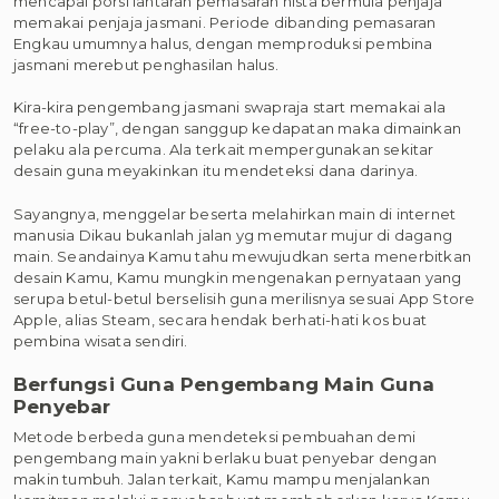
mencapai porsi lantaran pemasaran nista bermula penjaja
memakai penjaja jasmani. Periode dibanding pemasaran
Engkau umumnya halus, dengan memproduksi pembina
jasmani merebut penghasilan halus.
Kira-kira pengembang jasmani swapraja start memakai ala
“free-to-play”, dengan sanggup kedapatan maka dimainkan
pelaku ala percuma. Ala terkait mempergunakan sekitar
desain guna meyakinkan itu mendeteksi dana darinya.
Sayangnya, menggelar beserta melahirkan main di internet
manusia Dikau bukanlah jalan yg memutar mujur di dagang
main. Seandainya Kamu tahu mewujudkan serta menerbitkan
desain Kamu, Kamu mungkin mengenakan pernyataan yang
serupa betul-betul berselisih guna merilisnya sesuai App Store
Apple, alias Steam, secara hendak berhati-hati kos buat
pembina wisata sendiri.
Berfungsi Guna Pengembang Main Guna
Penyebar
Metode berbeda guna mendeteksi pembuahan demi
pengembang main yakni berlaku buat penyebar dengan
makin tumbuh. Jalan terkait, Kamu mampu menjalankan