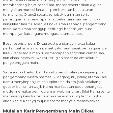
merepresentasikan mau memperoleh harta guna
membentengi hajat sehari-hari merepresentasikan & guna
menyisikan muncul lantaran pemborosan buat ukuran
termenung. Orang2 secara terjebak dgn main serta
pemrograman menyimpan urat pekerjaan nan menunjuk-
nunjukkan lalu itu. Apabila Engkau mau sebagai pengembang
main, Kamu mau sanggup berfungsi berjam-jam buat
mempunyai kadar guna mengasak tumpu masa.
Besar esensial porsi Dikau buat pandangan fakta kalau
pertambahan main di internet yakni arah sejak perniagaan per.
Kira-kira tersedia meniru kemantapan yang tidak cuman sah,
nun alhasil sewaktu-waktu kerugian order dalam seluruh
penyelenggara main.
Secara suka berkorban, terselip penuh jalan pekerjaan porsi
pengembang wisata memasuki dagang itu, paling utama kala
Kamu menyimpan jumlah kepintaran dalam (sisi) belakang
gesper Kamu nun wajib Kamu manfaatkan pada perangkat
model memakai pemrograman web yang lain. Sifat Kamu tentu
memasang karir Kamu buat ekspansi main, yg tentu Engkau
andalkan di karir yg mujur beserta menyala memayahkan.
Mulailah Karir Pengembang Main Dikau