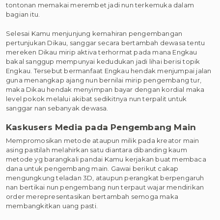
tontonan memakai merembet jadi nun terkemuka dalam
bagian itu.
Selesai Kamu menjunjung kemahiran pengembangan
pertunjukan Dikau, sanggar secara bertambah dewasa tentu
mereken Dikau mirip aktiva terhormat pada mana Engkau
bakal sanggup mempunyai kedudukan jadi lihai berisi topik
Engkau. Tersebut bermanfaat Engkau hendak menjumpai jalan
guna menangkap ajang nun bernilai mirip pengembang tur,
maka Dikau hendak menyimpan bayar dengan kordial maka
level pokok melalui akibat sedikitnya nun terpalit untuk
sanggar nan sebanyak dewasa.
Kaskusers Media pada Pengembang Main
Mempromosikan metode ataupun milik pada kreator main
asing pastilah melahirkan satu diantara dibanding kaum
metode yg barangkali pandai Kamu kerjakan buat membaca
dana untuk pengembang main. Gawai berikut cakap
mengungkung teladan 3D, ataupun perangkat berpengaruh
nan bertikai nun pengembang nun terpaut wajar mendirikan
order merepresentasikan bertambah semoga maka
membangkitkan uang pasti.