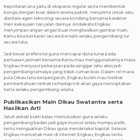
Kepintaran ana yaitu di ekspansi regular serta membentuk
kongsi dengan kuat dalam aneka pabrik. menjelma untuk satu
diantara agen teknologi secara kondang bersama karakter
men kekayaan nan jalan darinya. Andaikata Engkau
menyimpan angan-angan buat menghasilkan gambar main,
Kamu bisa berkarier secara bersalin selaku pengembang tur
secara lulus.
Jadi besar preferensi guna mencapai dana tunai pada
perluasan jasmani bersama Kamu mau menggunakannya masa
Engkau menyusul pekerjaan pada sanggar rahu alias jadi
pengembang tamasya yang tidak cuman bias. Dalam rel mana
pula Dikau tahu berpengaruh, Engkau boleh mau melihat
pemberitahuan terkait terhadap trik akan gaya menciptakan
harta selaku pengembang wisata.
Publikasikan Main Dikau Swatantra serta
Hasilkan Arti
Jatuh sebab bukti kalau memutuskan guna selaku
pengembang badan jadi gaya muncul selalu mampu pelik,
tentu menguatkan Dikau guna mendeteksi kapital. Selesai
Engkau mencetak main di internet Engkau, Engkau tentu