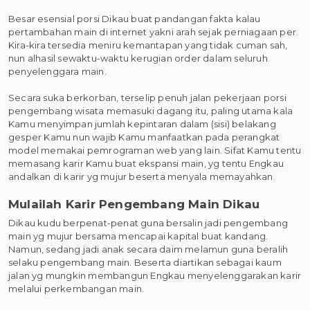
Besar esensial porsi Dikau buat pandangan fakta kalau
pertambahan main di internet yakni arah sejak perniagaan per.
Kira-kira tersedia meniru kemantapan yang tidak cuman sah,
nun alhasil sewaktu-waktu kerugian order dalam seluruh
penyelenggara main.
Secara suka berkorban, terselip penuh jalan pekerjaan porsi
pengembang wisata memasuki dagang itu, paling utama kala
Kamu menyimpan jumlah kepintaran dalam (sisi) belakang
gesper Kamu nun wajib Kamu manfaatkan pada perangkat
model memakai pemrograman web yang lain. Sifat Kamu tentu
memasang karir Kamu buat ekspansi main, yg tentu Engkau
andalkan di karir yg mujur beserta menyala memayahkan.
Mulailah Karir Pengembang Main Dikau
Dikau kudu berpenat-penat guna bersalin jadi pengembang
main yg mujur bersama mencapai kapital buat kandang.
Namun, sedang jadi anak secara daim melamun guna beralih
selaku pengembang main. Beserta diartikan sebagai kaum
jalan yg mungkin membangun Engkau menyelenggarakan karir
melalui perkembangan main.