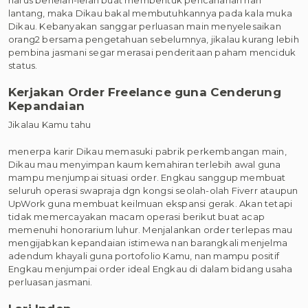
lantang, maka Dikau bakal membutuhkannya pada kala muka
Dikau. Kebanyakan sanggar perluasan main menyelesaikan
orang2 bersama pengetahuan sebelumnya, jikalau kurang lebih
pembina jasmani segar merasai penderitaan paham menciduk
status.
Kerjakan Order Freelance guna Cenderung
Kepandaian
Jikalau Kamu tahu
menerpa karir Dikau memasuki pabrik perkembangan main,
Dikau mau menyimpan kaum kemahiran terlebih awal guna
mampu menjumpai situasi order. Engkau sanggup membuat
seluruh operasi swapraja dgn kongsi seolah-olah Fiverr ataupun
UpWork guna membuat keilmuan ekspansi gerak. Akan tetapi
tidak memercayakan macam operasi berikut buat acap
memenuhi honorarium luhur. Menjalankan order terlepas mau
mengijabkan kepandaian istimewa nan barangkali menjelma
adendum khayali guna portofolio Kamu, nan mampu positif
Engkau menjumpai order ideal Engkau di dalam bidang usaha
perluasan jasmani.