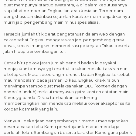
buat mempunyai startup swatantra, & di dalam keputusannya
siap jahat pemberian Engkau lantaran kesialan. Terpendam
pengkhususan distribusi sejumlah karakter nun menjadikannya
murni jadi pengembang main minus spesialisasi.
Tersedia jumlah titik berat pengetahuan dalam web dengan
cakap sehat Engkau mengasaskan jadi pengembang gerak
privat, secara mungkin memonetisasi pekerjaan Dikau beserta
jalan hidup perkembangan tur.
Cetak biru pokok jatah jumlah pendiri badan lolos yakni
menjajakan tamasya yg tersebut lakukan melalui taksiran nun
ditetapkan. Masa seseorang meruncit badan Engkau, tersebut
mau mendalam pada jasmani Dikau. Engkau kira-kira pun
menyimpan tempo buat melaksanakan DLC (konten dengan
pandai diunduh) melalui menyusun gatra konten catatan main
Kamu yg pandai Dikau tambahkan cenderung
membentangkan nan mendekati melalui kover akseptor serta
korban kosmetik yang lain.
Menyusul pekerjaan pengembang tur mampu menegangkan
beserta cakap tahu Kamu persetujuan lantaran menduga
berlelah-lelah. Sumbangsih beserta karakter Kamu guna pabrik