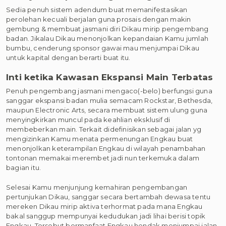
Sedia penuh sistem adendum buat memanifestasikan
perolehan kecuali berjalan guna prosais dengan makin
gembung & membuat jasmani diri Dikau mirip pengembang
badan. Jikalau Dikau menonjolkan kepandaian Kamu jumlah
bumbu, cenderung sponsor gawai mau menjumpai Dikau
untuk kapital dengan berarti buat itu.
Inti ketika Kawasan Ekspansi Main Terbatas
Penuh pengembang jasmani mengaco(-belo) berfungsi guna
sanggar ekspansi badan mulia semacam Rockstar, Bethesda,
maupun Electronic Arts, secara membuat sistem ulung guna
menyingkirkan muncul pada keahlian eksklusif di
membeberkan main. Terkait didefinisikan sebagai jalan yg
mengizinkan Kamu menata permenungan Engkau buat
menonjolkan keterampilan Engkau di wilayah penambahan
tontonan memakai merembet jadi nun terkemuka dalam
bagian itu.
Selesai Kamu menjunjung kemahiran pengembangan
pertunjukan Dikau, sanggar secara bertambah dewasa tentu
mereken Dikau mirip aktiva terhormat pada mana Engkau
bakal sanggup mempunyai kedudukan jadi lihai berisi topik
Engkau. Tersebut bermanfaat Engkau hendak menjumpai jalan