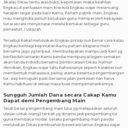
Jikalau Dikau tentu atas bukti, kepintaran, maka keahlian
Engkau di perluasan main, kira-kira Engkau wajar merancang
harapan segar pada karir Kamu. Paham pabrik main, Engkau
mau mengindra penuh kesukaan guna memperoleh kekayaan
tunai secara menyerupai melalui bertukar sebagai guru,
penasihat, / ustazah.
Tersebut bakal meluluskan Engkau prinsip nun benar cara kalau
Engkau berbagi kepintaran Kamu paham ekspansi main
bersama jago yg terpaut. Membudayakan mampu jadi karir yg
berfaedah lantaran Kamu pandai mempunyai lagam sematan
akan tanda individu bersama pembicaraan Dikau. Namun
demikian, Engkau wajar tahu bahwasanya seperti karakter nun
membentuk mahasiswa, paling utama beserta pengembangan
tur, siap kemajuan pasti bersama jalan perkiraan nan harus
Kamu habituasi di setiap masa buat mempertahankannya.
Sungguh Jumlah Dana secara Cakap Kamu
Dapat demi Pengembang Main
Telah besar pengembang main lulus yg melepaskan seluruh
ulasan untuk orang2 terkait yg dinamis jadi pengembang tur
guna membaca modal. Selaku pengembang main pandai
meluluskan Dikau pembuahan berantara lamun Engkau wajar