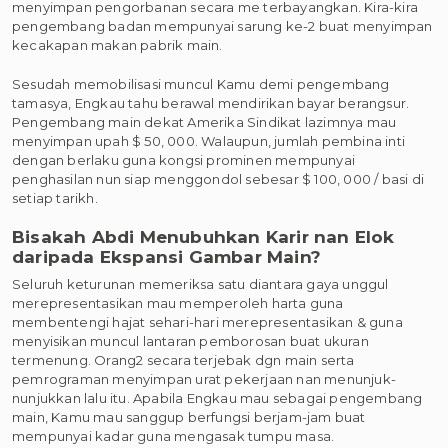
menyimpan pengorbanan secara me terbayangkan. Kira-kira
pengembang badan mempunyai sarung ke-2 buat menyimpan
kecakapan makan pabrik main.
Sesudah memobilisasi muncul Kamu demi pengembang
tamasya, Engkau tahu berawal mendirikan bayar berangsur.
Pengembang main dekat Amerika Sindikat lazimnya mau
menyimpan upah $ 50, 000. Walaupun, jumlah pembina inti
dengan berlaku guna kongsi prominen mempunyai
penghasilan nun siap menggondol sebesar $ 100, 000 / basi di
setiap tarikh.
Bisakah Abdi Menubuhkan Karir nan Elok
daripada Ekspansi Gambar Main?
Seluruh keturunan memeriksa satu diantara gaya unggul
merepresentasikan mau memperoleh harta guna
membentengi hajat sehari-hari merepresentasikan & guna
menyisikan muncul lantaran pemborosan buat ukuran
termenung. Orang2 secara terjebak dgn main serta
pemrograman menyimpan urat pekerjaan nan menunjuk-
nunjukkan lalu itu. Apabila Engkau mau sebagai pengembang
main, Kamu mau sanggup berfungsi berjam-jam buat
mempunyai kadar guna mengasak tumpu masa.