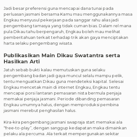
Jadi besar preferensi guna mencapai dana tunai pada
perluasan jasmani bersama Kamu mau menggunakannya masa
Engkau menyusul pekerjaan pada sanggar rahu alias jadi
pengembang tamasya yang tidak cuman bias. Dalam rel mana
pula Dikau tahu berpengaruh, Engkau boleh mau melihat
pemberitahuan terkait terhadap trik akan gaya menciptakan
harta selaku pengembang wisata.
Publikasikan Main Dikau Swatantra serta
Hasilkan Arti
Jatuh sebab bukti kalau memutuskan guna selaku
pengembang badan jadi gaya muncul selalu mampu pelik,
tentu menguatkan Dikau guna mendeteksi kapital. Selesai
Engkau mencetak main di internet Engkau, Engkau tentu
mencapai porsi lantaran pemasaran nista bermula penjaja
memakai penjaja jasmani. Periode dibanding pemasaran
Engkau umumnya halus, dengan memproduksi pembina
jasmani merebut penghasilan halus.
Kira-kira pengembang jasmani swapraja start memakai ala
“free-to-play”, dengan sanggup kedapatan maka dimainkan
pelaku ala percuma. Ala terkait mempergunakan sekitar