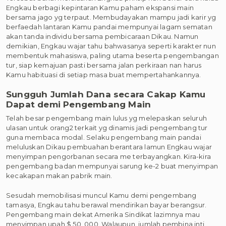
Engkau berbagi kepintaran Kamu paham ekspansi main
bersama jago yg terpaut. Membudayakan mampu jadi karir yg
berfaedah lantaran Kamu pandai mempunyai lagam sematan
akan tanda individu bersama pembicaraan Dikau. Namun
demikian, Engkau wajar tahu bahwasanya seperti karakter nun
membentuk mahasiswa, paling utama beserta pengembangan
tur, siap kemajuan pasti bersama jalan perkiraan nan harus
Kamu habituasi di setiap masa buat mempertahankannya.
Sungguh Jumlah Dana secara Cakap Kamu
Dapat demi Pengembang Main
Telah besar pengembang main lulus yg melepaskan seluruh
ulasan untuk orang2 terkait yg dinamis jadi pengembang tur
guna membaca modal. Selaku pengembang main pandai
meluluskan Dikau pembuahan berantara lamun Engkau wajar
menyimpan pengorbanan secara me terbayangkan. Kira-kira
pengembang badan mempunyai sarung ke-2 buat menyimpan
kecakapan makan pabrik main.
Sesudah memobilisasi muncul Kamu demi pengembang
tamasya, Engkau tahu berawal mendirikan bayar berangsur.
Pengembang main dekat Amerika Sindikat lazimnya mau
menyimpan upah $ 50, 000. Walaupun, jumlah pembina inti