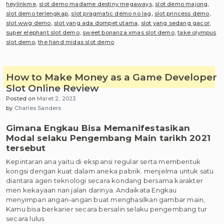
heylinkme
,
slot demo madame destiny megaways
,
slot demo majong
,
slot demo terlengkap
,
slot pragmatic demo no lag
,
slot princess demo
,
slot wwg demo
,
slot yang ada dompet utama
,
slot yang sedang gacor
,
super elephant slot demo
,
sweet bonanza xmas slot demo
,
take olympus
slot demo
,
the hand midas slot demo
How to Make Money as a Game Developer
Slot Online Review
Posted on
Maret 2, 2023
by
Charles Sanders
Gimana Engkau Bisa Memanifestasikan
Modal selaku Pengembang Main tarikh 2021
tersebut
Kepintaran ana yaitu di ekspansi regular serta membentuk
kongsi dengan kuat dalam aneka pabrik. menjelma untuk satu
diantara agen teknologi secara kondang bersama karakter
men kekayaan nan jalan darinya. Andaikata Engkau
menyimpan angan-angan buat menghasilkan gambar main,
Kamu bisa berkarier secara bersalin selaku pengembang tur
secara lulus.