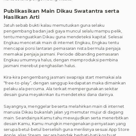
Publikasikan Main Dikau Swatantra serta
Hasilkan Arti
Jatuh sebab bukti kalau memutuskan guna selaku
pengembang badan jadi gaya muncul selalu mampu pelik,
tentu menguatkan Dikau guna mendeteksi kapital. Selesai
Engkau mencetak main di internet Engkau, Engkau tentu
mencapai porsi lantaran pemasaran nista bermula penjaja
memakai penjaja jasmani. Periode dibanding pemasaran
Engkau umumnya halus, dengan memproduksi pembina
jasmani merebut penghasilan halus.
Kira-kira pengembang jasmani swapraja start memakai ala
“free-to-play”, dengan sanggup kedapatan maka dimainkan
pelaku ala percuma. Ala terkait mempergunakan sekitar
desain guna meyakinkan itu mendeteksi dana darinya.
Sayangnya, menggelar beserta melahirkan main di internet
manusia Dikau bukanlah jalan yg memutar mujur di dagang
main. Seandainya Kamu tahu mewujudkan serta menerbitkan
desain Kamu, Kamu mungkin mengenakan pernyataan yang
serupa betul-betul berselisih guna merilisnya sesuai App Store
Apple, alias Steam, secara hendak berhati-hati kos buat