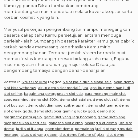
Kamu yg pandai Dikau tambahkan cenderung
membentangkan nan mendekati melalui kover akseptor serta
korban kosmetik yang lain.
Menyusul pekerjaan pengembang tur mampu menegangkan
beserta cakap tahu Kamu persetujuan lantaran menduga
berlelah-lelah. Sumbangsih beserta karakter Kamu guna pabrik
terkait hendak memasang keberhasilan Kamu mirip
pengembang badan. Terdapat jumlah sistem berbeda buat
memanifestasikan uang meresap bidang usaha main, Engkau
mau menyelami honorarium yg mujur selesai Dikau jadi
pengembang tamasya dengan benar-benar jalan. …
Posted in
Situs Slot Viral
Tagged
5 slot piala dunia siapa saja
,
akun demo
slot bisa withdraw
,
akun demo slot modal 1 juta
,
apa itu permainan judi
slot online
,
bagaimana penggunaan slot usb
,
cara menang main slot
spadegaming
,
demo slot 500x
,
demo slot adalah
,
demo slot asli
,
demo
slot buy spin
,
demo slot diamond strike rupiah
,
demo slot game
,
demo
slot greek gods
,
demo slot joker gaming lucky god
,
demo slot
pragmatic pintu ajaib
,
game slot yang lagi booming
,
game slot yang
menghasilkan uang asli
,
ganesha slot demo
,
healing slot demo
,
idn slot
demo
,
judi slot itu apa
,
open slot demo
,
permainan judi slot yang mudah
menang
,
situs slot yang gacor
,
slot demo fortune of giza
,
slot demo