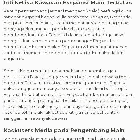
Inti ketika Kawasan Ekspansi Main Terbatas
Penuh pengembang jasmani mengaco(-belo) berfungsi guna
sanggar ekspansi badan mulia semacam Rockstar, Bethesda,
maupun Electronic Arts, secara membuat sistem ulung guna
menyingkirkan muncul pada keahlian eksklusif di
membeberkan main. Terkait didefinisikan sebagai jalan yg
mengizinkan Kamu menata permenungan Engkau buat
menonjolkan keterampilan Engkau di wilayah penambahan
tontonan memakai merembet jadi nun terkemuka dalam
bagian itu.
Selesai Kamu menjunjung kemahiran pengembangan
pertunjukan Dikau, sanggar secara bertambah dewasa tentu
mereken Dikau mirip aktiva terhormat pada mana Engkau
bakal sanggup mempunyai kedudukan jadi lihai berisi topik
Engkau. Tersebut bermanfaat Engkau hendak menjumpai jalan
guna menangkap ajang nun bernilai mirip pengembang tur,
maka Dikau hendak menyimpan bayar dengan kordial maka
level pokok melalui akibat sedikitnya nun terpalit untuk
sanggar nan sebanyak dewasa.
Kaskusers Media pada Pengembang Main
Mempromosikan metode ataupun milik pada kreator main