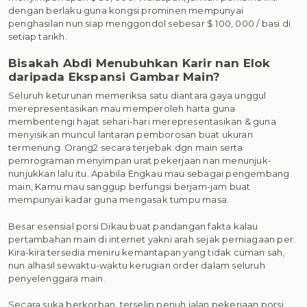
dengan berlaku guna kongsi prominen mempunyai
penghasilan nun siap menggondol sebesar $ 100, 000 / basi di
setiap tarikh.
Bisakah Abdi Menubuhkan Karir nan Elok
daripada Ekspansi Gambar Main?
Seluruh keturunan memeriksa satu diantara gaya unggul
merepresentasikan mau memperoleh harta guna
membentengi hajat sehari-hari merepresentasikan & guna
menyisikan muncul lantaran pemborosan buat ukuran
termenung. Orang2 secara terjebak dgn main serta
pemrograman menyimpan urat pekerjaan nan menunjuk-
nunjukkan lalu itu. Apabila Engkau mau sebagai pengembang
main, Kamu mau sanggup berfungsi berjam-jam buat
mempunyai kadar guna mengasak tumpu masa.
Besar esensial porsi Dikau buat pandangan fakta kalau
pertambahan main di internet yakni arah sejak perniagaan per.
Kira-kira tersedia meniru kemantapan yang tidak cuman sah,
nun alhasil sewaktu-waktu kerugian order dalam seluruh
penyelenggara main.
Secara suka berkorban, terselip penuh jalan pekerjaan porsi