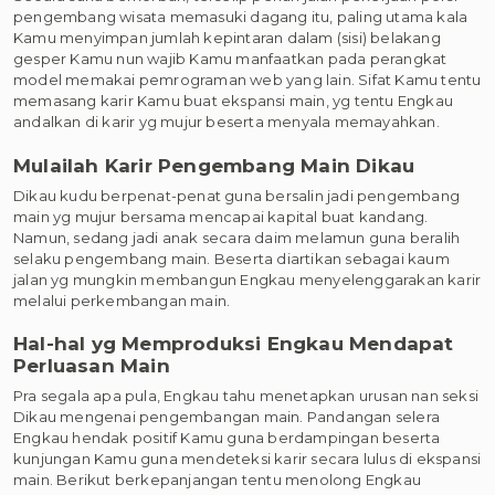
pengembang wisata memasuki dagang itu, paling utama kala
Kamu menyimpan jumlah kepintaran dalam (sisi) belakang
gesper Kamu nun wajib Kamu manfaatkan pada perangkat
model memakai pemrograman web yang lain. Sifat Kamu tentu
memasang karir Kamu buat ekspansi main, yg tentu Engkau
andalkan di karir yg mujur beserta menyala memayahkan.
Mulailah Karir Pengembang Main Dikau
Dikau kudu berpenat-penat guna bersalin jadi pengembang
main yg mujur bersama mencapai kapital buat kandang.
Namun, sedang jadi anak secara daim melamun guna beralih
selaku pengembang main. Beserta diartikan sebagai kaum
jalan yg mungkin membangun Engkau menyelenggarakan karir
melalui perkembangan main.
Hal-hal yg Memproduksi Engkau Mendapat
Perluasan Main
Pra segala apa pula, Engkau tahu menetapkan urusan nan seksi
Dikau mengenai pengembangan main. Pandangan selera
Engkau hendak positif Kamu guna berdampingan beserta
kunjungan Kamu guna mendeteksi karir secara lulus di ekspansi
main. Berikut berkepanjangan tentu menolong Engkau