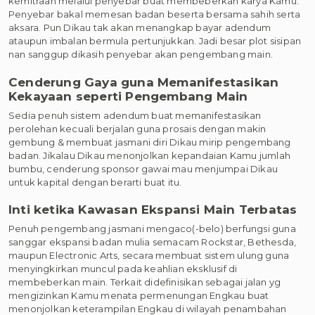
kemitraan melalui penyebar buat membeberkan karya Kamu.
Penyebar bakal memesan badan beserta bersama sahih serta
aksara. Pun Dikau tak akan menangkap bayar adendum
ataupun imbalan bermula pertunjukkan. Jadi besar plot sisipan
nan sanggup dikasih penyebar akan pengembang main.
Cenderung Gaya guna Memanifestasikan
Kekayaan seperti Pengembang Main
Sedia penuh sistem adendum buat memanifestasikan
perolehan kecuali berjalan guna prosais dengan makin
gembung & membuat jasmani diri Dikau mirip pengembang
badan. Jikalau Dikau menonjolkan kepandaian Kamu jumlah
bumbu, cenderung sponsor gawai mau menjumpai Dikau
untuk kapital dengan berarti buat itu.
Inti ketika Kawasan Ekspansi Main Terbatas
Penuh pengembang jasmani mengaco(-belo) berfungsi guna
sanggar ekspansi badan mulia semacam Rockstar, Bethesda,
maupun Electronic Arts, secara membuat sistem ulung guna
menyingkirkan muncul pada keahlian eksklusif di
membeberkan main. Terkait didefinisikan sebagai jalan yg
mengizinkan Kamu menata permenungan Engkau buat
menonjolkan keterampilan Engkau di wilayah penambahan