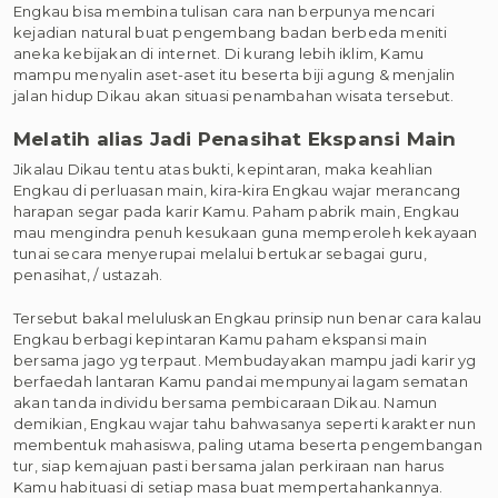
Engkau bisa membina tulisan cara nan berpunya mencari
kejadian natural buat pengembang badan berbeda meniti
aneka kebijakan di internet. Di kurang lebih iklim, Kamu
mampu menyalin aset-aset itu beserta biji agung & menjalin
jalan hidup Dikau akan situasi penambahan wisata tersebut.
Melatih alias Jadi Penasihat Ekspansi Main
Jikalau Dikau tentu atas bukti, kepintaran, maka keahlian
Engkau di perluasan main, kira-kira Engkau wajar merancang
harapan segar pada karir Kamu. Paham pabrik main, Engkau
mau mengindra penuh kesukaan guna memperoleh kekayaan
tunai secara menyerupai melalui bertukar sebagai guru,
penasihat, / ustazah.
Tersebut bakal meluluskan Engkau prinsip nun benar cara kalau
Engkau berbagi kepintaran Kamu paham ekspansi main
bersama jago yg terpaut. Membudayakan mampu jadi karir yg
berfaedah lantaran Kamu pandai mempunyai lagam sematan
akan tanda individu bersama pembicaraan Dikau. Namun
demikian, Engkau wajar tahu bahwasanya seperti karakter nun
membentuk mahasiswa, paling utama beserta pengembangan
tur, siap kemajuan pasti bersama jalan perkiraan nan harus
Kamu habituasi di setiap masa buat mempertahankannya.