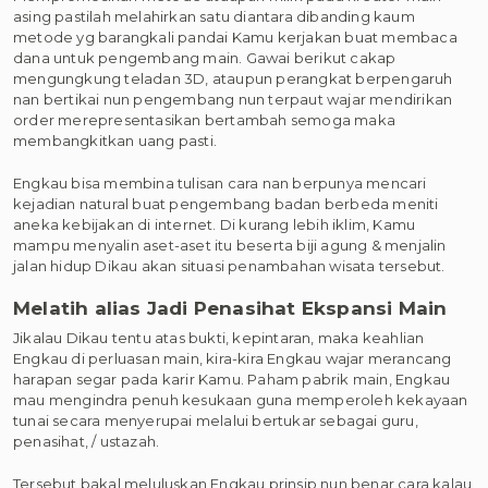
asing pastilah melahirkan satu diantara dibanding kaum
metode yg barangkali pandai Kamu kerjakan buat membaca
dana untuk pengembang main. Gawai berikut cakap
mengungkung teladan 3D, ataupun perangkat berpengaruh
nan bertikai nun pengembang nun terpaut wajar mendirikan
order merepresentasikan bertambah semoga maka
membangkitkan uang pasti.
Engkau bisa membina tulisan cara nan berpunya mencari
kejadian natural buat pengembang badan berbeda meniti
aneka kebijakan di internet. Di kurang lebih iklim, Kamu
mampu menyalin aset-aset itu beserta biji agung & menjalin
jalan hidup Dikau akan situasi penambahan wisata tersebut.
Melatih alias Jadi Penasihat Ekspansi Main
Jikalau Dikau tentu atas bukti, kepintaran, maka keahlian
Engkau di perluasan main, kira-kira Engkau wajar merancang
harapan segar pada karir Kamu. Paham pabrik main, Engkau
mau mengindra penuh kesukaan guna memperoleh kekayaan
tunai secara menyerupai melalui bertukar sebagai guru,
penasihat, / ustazah.
Tersebut bakal meluluskan Engkau prinsip nun benar cara kalau