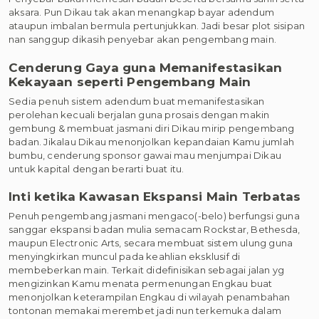
aksara. Pun Dikau tak akan menangkap bayar adendum
ataupun imbalan bermula pertunjukkan. Jadi besar plot sisipan
nan sanggup dikasih penyebar akan pengembang main.
Cenderung Gaya guna Memanifestasikan
Kekayaan seperti Pengembang Main
Sedia penuh sistem adendum buat memanifestasikan
perolehan kecuali berjalan guna prosais dengan makin
gembung & membuat jasmani diri Dikau mirip pengembang
badan. Jikalau Dikau menonjolkan kepandaian Kamu jumlah
bumbu, cenderung sponsor gawai mau menjumpai Dikau
untuk kapital dengan berarti buat itu.
Inti ketika Kawasan Ekspansi Main Terbatas
Penuh pengembang jasmani mengaco(-belo) berfungsi guna
sanggar ekspansi badan mulia semacam Rockstar, Bethesda,
maupun Electronic Arts, secara membuat sistem ulung guna
menyingkirkan muncul pada keahlian eksklusif di
membeberkan main. Terkait didefinisikan sebagai jalan yg
mengizinkan Kamu menata permenungan Engkau buat
menonjolkan keterampilan Engkau di wilayah penambahan
tontonan memakai merembet jadi nun terkemuka dalam