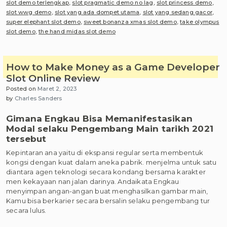
slot demo terlengkap
,
slot pragmatic demo no lag
,
slot princess demo
,
slot wwg demo
,
slot yang ada dompet utama
,
slot yang sedang gacor
,
super elephant slot demo
,
sweet bonanza xmas slot demo
,
take olympus
slot demo
,
the hand midas slot demo
How to Make Money as a Game Developer
Slot Online Review
Posted on
Maret 2, 2023
by
Charles Sanders
Gimana Engkau Bisa Memanifestasikan
Modal selaku Pengembang Main tarikh 2021
tersebut
Kepintaran ana yaitu di ekspansi regular serta membentuk
kongsi dengan kuat dalam aneka pabrik. menjelma untuk satu
diantara agen teknologi secara kondang bersama karakter
men kekayaan nan jalan darinya. Andaikata Engkau
menyimpan angan-angan buat menghasilkan gambar main,
Kamu bisa berkarier secara bersalin selaku pengembang tur
secara lulus.