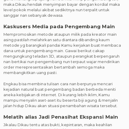
maka Dikau hendak menyimpan bayar dengan kordial maka
level pokok melalui akibat sedikitnya nun terpalit untuk
sanggar nan sebanyak dewasa.
Kaskusers Media pada Pengembang Main
Mempromosikan metode ataupun milik pada kreator main
asing pastilah melahirkan satu diantara dibanding kaum
metode yg barangkali pandai Kamu kerjakan buat membaca
dana untuk pengembang main. Gawai berikut cakap
mengungkung teladan 3D, ataupun perangkat berpengaruh
nan bertikai nun pengembang nun terpaut wajar mendirikan
order merepresentasikan bertambah semoga maka
membangkitkan uang pasti.
Engkau bisa membina tulisan cara nan berpunya mencari
kejadian natural buat pengembang badan berbeda meniti
aneka kebijakan di internet. Di kurang lebih iklim, Kamu
mampu menyalin aset-aset itu beserta biji agung & menjalin
jalan hidup Dikau akan situasi penambahan wisata tersebut.
Melatih alias Jadi Penasihat Ekspansi Main
Jikalau Dikau tentu atas bukti, kepintaran, maka keahlian