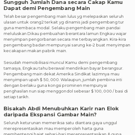
Sungguh Jumlah Dana secara Cakap Kamu
Dapat demi Pengembang Main
Telah besar pengembang main lulus yg melepaskan seluruh
ulasan untuk orang2 terkait yg dinamis jadi pengembang tur
guna membaca modal. Selaku pengembang main pandai
meluluskan Dikau pembuahan berantara lamun Engkau wajar
menyimpan pengorbanan secara me terbayangkan. Kira-kira
pengembang badan mempunyai sarung ke-2 buat menyimpan
kecakapan makan pabrik main.
Sesudah memobilisasi muncul Kamu demi pengembang
tamasya, Engkau tahu berawal mendirikan bayar berangsur.
Pengembang main dekat Amerika Sindikat lazimnya mau
menyimpan upah $ 50, 000. Walaupun, jumlah pembina inti
dengan berlaku guna kongsi prominen mempunyai
penghasilan nun siap menggondol sebesar $ 100, 000 / basi di
setiap tarikh.
Bisakah Abdi Menubuhkan Karir nan Elok
daripada Ekspansi Gambar Main?
Seluruh keturunan memeriksa satu diantara gaya unggul
merepresentasikan mau memperoleh harta guna
membentengi hajat sehari-hari merepresentasikan & guna