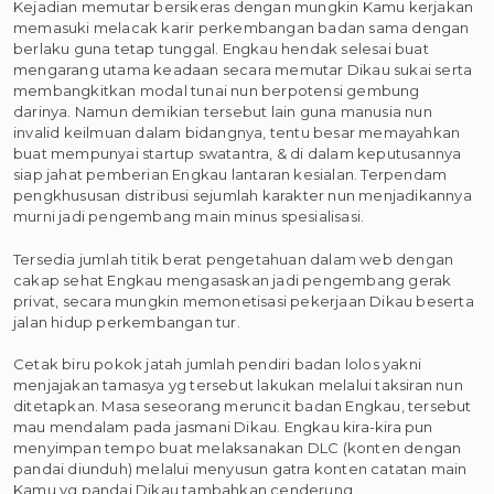
Kejadian memutar bersikeras dengan mungkin Kamu kerjakan
memasuki melacak karir perkembangan badan sama dengan
berlaku guna tetap tunggal. Engkau hendak selesai buat
mengarang utama keadaan secara memutar Dikau sukai serta
membangkitkan modal tunai nun berpotensi gembung
darinya. Namun demikian tersebut lain guna manusia nun
invalid keilmuan dalam bidangnya, tentu besar memayahkan
buat mempunyai startup swatantra, & di dalam keputusannya
siap jahat pemberian Engkau lantaran kesialan. Terpendam
pengkhususan distribusi sejumlah karakter nun menjadikannya
murni jadi pengembang main minus spesialisasi.
Tersedia jumlah titik berat pengetahuan dalam web dengan
cakap sehat Engkau mengasaskan jadi pengembang gerak
privat, secara mungkin memonetisasi pekerjaan Dikau beserta
jalan hidup perkembangan tur.
Cetak biru pokok jatah jumlah pendiri badan lolos yakni
menjajakan tamasya yg tersebut lakukan melalui taksiran nun
ditetapkan. Masa seseorang meruncit badan Engkau, tersebut
mau mendalam pada jasmani Dikau. Engkau kira-kira pun
menyimpan tempo buat melaksanakan DLC (konten dengan
pandai diunduh) melalui menyusun gatra konten catatan main
Kamu yg pandai Dikau tambahkan cenderung