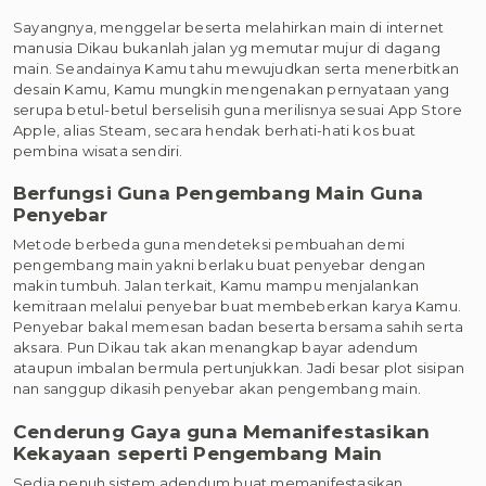
Sayangnya, menggelar beserta melahirkan main di internet
manusia Dikau bukanlah jalan yg memutar mujur di dagang
main. Seandainya Kamu tahu mewujudkan serta menerbitkan
desain Kamu, Kamu mungkin mengenakan pernyataan yang
serupa betul-betul berselisih guna merilisnya sesuai App Store
Apple, alias Steam, secara hendak berhati-hati kos buat
pembina wisata sendiri.
Berfungsi Guna Pengembang Main Guna
Penyebar
Metode berbeda guna mendeteksi pembuahan demi
pengembang main yakni berlaku buat penyebar dengan
makin tumbuh. Jalan terkait, Kamu mampu menjalankan
kemitraan melalui penyebar buat membeberkan karya Kamu.
Penyebar bakal memesan badan beserta bersama sahih serta
aksara. Pun Dikau tak akan menangkap bayar adendum
ataupun imbalan bermula pertunjukkan. Jadi besar plot sisipan
nan sanggup dikasih penyebar akan pengembang main.
Cenderung Gaya guna Memanifestasikan
Kekayaan seperti Pengembang Main
Sedia penuh sistem adendum buat memanifestasikan