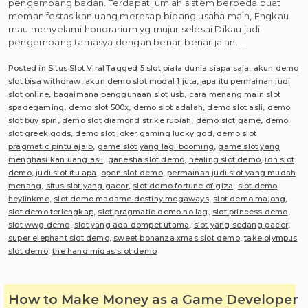
pengembang badan. Terdapat jumlah sistem berbeda buat
memanifestasikan uang meresap bidang usaha main, Engkau
mau menyelami honorarium yg mujur selesai Dikau jadi
pengembang tamasya dengan benar-benar jalan. …
Posted in
Situs Slot Viral
Tagged
5 slot piala dunia siapa saja
,
akun demo
slot bisa withdraw
,
akun demo slot modal 1 juta
,
apa itu permainan judi
slot online
,
bagaimana penggunaan slot usb
,
cara menang main slot
spadegaming
,
demo slot 500x
,
demo slot adalah
,
demo slot asli
,
demo
slot buy spin
,
demo slot diamond strike rupiah
,
demo slot game
,
demo
slot greek gods
,
demo slot joker gaming lucky god
,
demo slot
pragmatic pintu ajaib
,
game slot yang lagi booming
,
game slot yang
menghasilkan uang asli
,
ganesha slot demo
,
healing slot demo
,
idn slot
demo
,
judi slot itu apa
,
open slot demo
,
permainan judi slot yang mudah
menang
,
situs slot yang gacor
,
slot demo fortune of giza
,
slot demo
heylinkme
,
slot demo madame destiny megaways
,
slot demo majong
,
slot demo terlengkap
,
slot pragmatic demo no lag
,
slot princess demo
,
slot wwg demo
,
slot yang ada dompet utama
,
slot yang sedang gacor
,
super elephant slot demo
,
sweet bonanza xmas slot demo
,
take olympus
slot demo
,
the hand midas slot demo
How to Make Money as a Game Developer