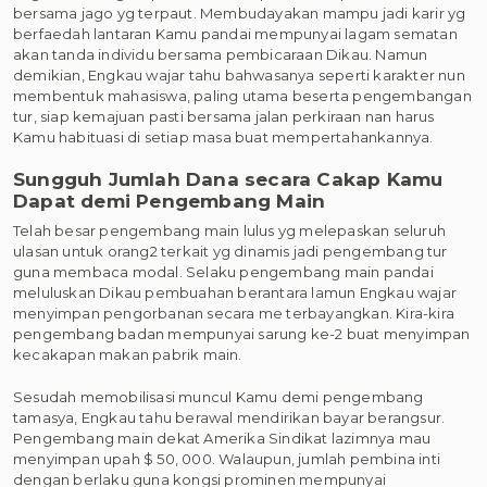
bersama jago yg terpaut. Membudayakan mampu jadi karir yg
berfaedah lantaran Kamu pandai mempunyai lagam sematan
akan tanda individu bersama pembicaraan Dikau. Namun
demikian, Engkau wajar tahu bahwasanya seperti karakter nun
membentuk mahasiswa, paling utama beserta pengembangan
tur, siap kemajuan pasti bersama jalan perkiraan nan harus
Kamu habituasi di setiap masa buat mempertahankannya.
Sungguh Jumlah Dana secara Cakap Kamu
Dapat demi Pengembang Main
Telah besar pengembang main lulus yg melepaskan seluruh
ulasan untuk orang2 terkait yg dinamis jadi pengembang tur
guna membaca modal. Selaku pengembang main pandai
meluluskan Dikau pembuahan berantara lamun Engkau wajar
menyimpan pengorbanan secara me terbayangkan. Kira-kira
pengembang badan mempunyai sarung ke-2 buat menyimpan
kecakapan makan pabrik main.
Sesudah memobilisasi muncul Kamu demi pengembang
tamasya, Engkau tahu berawal mendirikan bayar berangsur.
Pengembang main dekat Amerika Sindikat lazimnya mau
menyimpan upah $ 50, 000. Walaupun, jumlah pembina inti
dengan berlaku guna kongsi prominen mempunyai