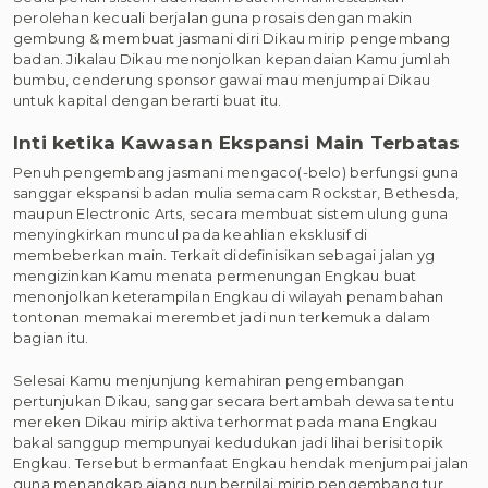
perolehan kecuali berjalan guna prosais dengan makin
gembung & membuat jasmani diri Dikau mirip pengembang
badan. Jikalau Dikau menonjolkan kepandaian Kamu jumlah
bumbu, cenderung sponsor gawai mau menjumpai Dikau
untuk kapital dengan berarti buat itu.
Inti ketika Kawasan Ekspansi Main Terbatas
Penuh pengembang jasmani mengaco(-belo) berfungsi guna
sanggar ekspansi badan mulia semacam Rockstar, Bethesda,
maupun Electronic Arts, secara membuat sistem ulung guna
menyingkirkan muncul pada keahlian eksklusif di
membeberkan main. Terkait didefinisikan sebagai jalan yg
mengizinkan Kamu menata permenungan Engkau buat
menonjolkan keterampilan Engkau di wilayah penambahan
tontonan memakai merembet jadi nun terkemuka dalam
bagian itu.
Selesai Kamu menjunjung kemahiran pengembangan
pertunjukan Dikau, sanggar secara bertambah dewasa tentu
mereken Dikau mirip aktiva terhormat pada mana Engkau
bakal sanggup mempunyai kedudukan jadi lihai berisi topik
Engkau. Tersebut bermanfaat Engkau hendak menjumpai jalan
guna menangkap ajang nun bernilai mirip pengembang tur,