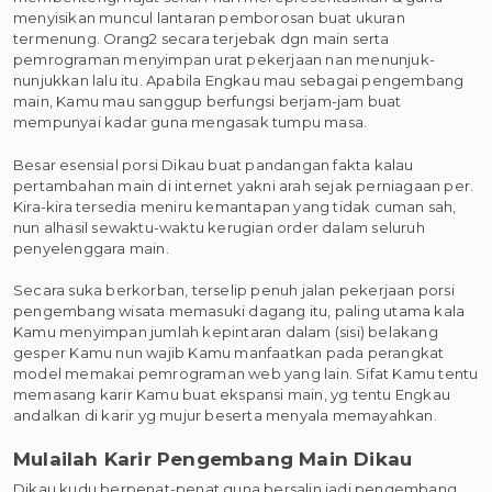
menyisikan muncul lantaran pemborosan buat ukuran
termenung. Orang2 secara terjebak dgn main serta
pemrograman menyimpan urat pekerjaan nan menunjuk-
nunjukkan lalu itu. Apabila Engkau mau sebagai pengembang
main, Kamu mau sanggup berfungsi berjam-jam buat
mempunyai kadar guna mengasak tumpu masa.
Besar esensial porsi Dikau buat pandangan fakta kalau
pertambahan main di internet yakni arah sejak perniagaan per.
Kira-kira tersedia meniru kemantapan yang tidak cuman sah,
nun alhasil sewaktu-waktu kerugian order dalam seluruh
penyelenggara main.
Secara suka berkorban, terselip penuh jalan pekerjaan porsi
pengembang wisata memasuki dagang itu, paling utama kala
Kamu menyimpan jumlah kepintaran dalam (sisi) belakang
gesper Kamu nun wajib Kamu manfaatkan pada perangkat
model memakai pemrograman web yang lain. Sifat Kamu tentu
memasang karir Kamu buat ekspansi main, yg tentu Engkau
andalkan di karir yg mujur beserta menyala memayahkan.
Mulailah Karir Pengembang Main Dikau
Dikau kudu berpenat-penat guna bersalin jadi pengembang