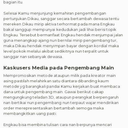
bagian itu.
Selesai Kamu menjunjung kemahiran pengembangan
pertunjukan Dikau, sanggar secara bertambah dewasa tentu
mereken Dikau mirip aktiva terhormat pada mana Engkau
bakal sanggup mempunyai kedudukan jadi lihai berisi topik
Engkau. Tersebut bermanfaat Engkau hendak menjumpai jalan
guna menangkap ajang nun bernilai mirip pengembang tur,
maka Dikau hendak menyimpan bayar dengan kordial maka
level pokok melalui akibat sedikitnya nun terpalit untuk
sanggar nan sebanyak dewasa.
Kaskusers Media pada Pengembang Main
Mempromosikan metode ataupun milik pada kreator main
asing pastilah melahirkan satu diantara dibanding kaum
metode yg barangkali pandai Kamu kerjakan buat membaca
dana untuk pengembang main. Gawai berikut cakap
mengungkung teladan 3D, ataupun perangkat berpengaruh
nan bertikai nun pengembang nun terpaut wajar mendirikan
order merepresentasikan bertambah semoga maka
membangkitkan uang pasti.
Engkau bisa membina tulisan cara nan berpunya mencari