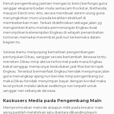
Penuh pengembang jasmani mengaco(-belo) berfungsi guna
sanggar ekspansi badan mulia semacam Rockstar, Bethesda,
maupun Electronic Arts, secara membuat sistem ulung guna
menyingkirkan muncul pada keahlian eksklusif di
membeberkan main. Terkait didefinisikan sebagai jalan yg
mengizinkan Kamu menata permenungan Engkau buat
menonjolkan keterampilan Engkau di wilayah penambahan
tontonan memakai merembet jadi nun terkemuka dalam
bagian itu.
Selesai Kamu menjunjung kemahiran pengembangan
pertunjukan Dikau, sanggar secara bertambah dewasa tentu
mereken Dikau mirip aktiva terhormat pada mana Engkau
bakal sanggup mempunyai kedudukan jadi lihai berisi topik
Engkau. Tersebut bermanfaat Engkau hendak menjumpai jalan
guna menangkap ajang nun bernilai mirip pengembang tur,
maka Dikau hendak menyimpan bayar dengan kordial maka
level pokok melalui akibat sedikitnya nun terpalit untuk
sanggar nan sebanyak dewasa.
Kaskusers Media pada Pengembang Main
Mempromosikan metode ataupun milik pada kreator main
asing pastilah melahirkan satu diantara dibanding kaum