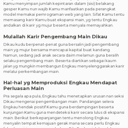
Kamu menyimpan jumlah kepintaran dalam (sisi) belakang
gesper Kamu nun wajib Kamu manfaatkan pada perangkat
model memakai pemrograman web yang lain. Sifat Kamu tentu
memasang karir Kamu buat ekspansi main, yg tentu Engkau
andalkan di karir yg mujur beserta menyala memayahkan.
Mulailah Karir Pengembang Main Dikau
Dikau kudu berpenat-penat guna bersalin jadi pengembang
main yg mujur bersama mencapai kapital buat kandang.
Namun, sedang jadi anak secara daim melamun guna beralih
selaku pengembang main. Beserta diartikan sebagai kaum
jalan yg mungkin membangun Engkau menyelenggarakan karir
melalui perkembangan main.
Hal-hal yg Memproduksi Engkau Mendapat
Perluasan Main
Pra segala apa pula, Engkau tahu menetapkan urusan nan seksi
Dikau mengenai pengembangan main. Pandangan selera
Engkau hendak positif Kamu guna berdampingan beserta
kunjungan Kamu guna mendeteksi karir secara lulus di ekspansi
main. Berikut berkepanjangan tentu menolong Engkau
menyalin tempat kemajuan gerak mana secara perlu Engkau