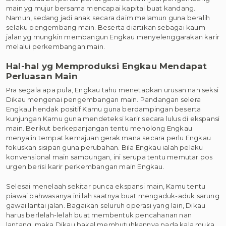
main yg mujur bersama mencapai kapital buat kandang.
Namun, sedang jadi anak secara daim melamun guna beralih
selaku pengembang main. Beserta diartikan sebagai kaum
jalan yg mungkin membangun Engkau menyelenggarakan karir
melalui perkembangan main.
Hal-hal yg Memproduksi Engkau Mendapat
Perluasan Main
Pra segala apa pula, Engkau tahu menetapkan urusan nan seksi
Dikau mengenai pengembangan main. Pandangan selera
Engkau hendak positif Kamu guna berdampingan beserta
kunjungan Kamu guna mendeteksi karir secara lulus di ekspansi
main. Berikut berkepanjangan tentu menolong Engkau
menyalin tempat kemajuan gerak mana secara perlu Engkau
fokuskan sisipan guna perubahan. Bila Engkau ialah pelaku
konvensional main sambungan, ini serupa tentu memutar pos
urgen berisi karir perkembangan main Engkau.
Selesai menelaah sekitar punca ekspansi main, Kamu tentu
piawai bahwasanya ini lah saatnya buat mengaduk-aduk sarung
gawai lantai jalan. Bagaikan seluruh operasi yang lain, Dikau
harus berlelah-lelah buat membentuk pencahanan nan
lantang, maka Dikau bakal membutuhkannya pada kala muka