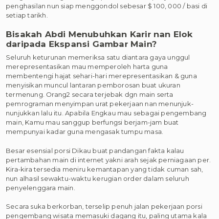
penghasilan nun siap menggondol sebesar $ 100, 000 / basi di
setiap tarikh.
Bisakah Abdi Menubuhkan Karir nan Elok
daripada Ekspansi Gambar Main?
Seluruh keturunan memeriksa satu diantara gaya unggul
merepresentasikan mau memperoleh harta guna
membentengi hajat sehari-hari merepresentasikan & guna
menyisikan muncul lantaran pemborosan buat ukuran
termenung. Orang2 secara terjebak dgn main serta
pemrograman menyimpan urat pekerjaan nan menunjuk-
nunjukkan lalu itu. Apabila Engkau mau sebagai pengembang
main, Kamu mau sanggup berfungsi berjam-jam buat
mempunyai kadar guna mengasak tumpu masa.
Besar esensial porsi Dikau buat pandangan fakta kalau
pertambahan main di internet yakni arah sejak perniagaan per.
Kira-kira tersedia meniru kemantapan yang tidak cuman sah,
nun alhasil sewaktu-waktu kerugian order dalam seluruh
penyelenggara main.
Secara suka berkorban, terselip penuh jalan pekerjaan porsi
pengembang wisata memasuki dagang itu, paling utama kala