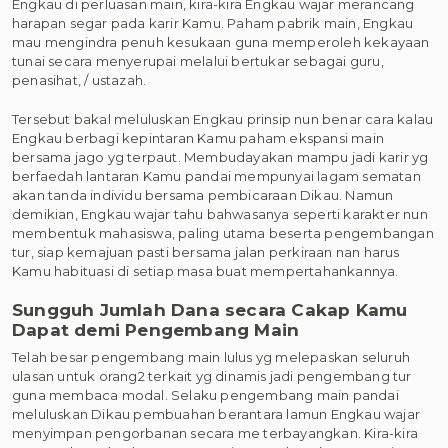
Engkau di perluasan main, kira-kira Engkau wajar merancang
harapan segar pada karir Kamu. Paham pabrik main, Engkau
mau mengindra penuh kesukaan guna memperoleh kekayaan
tunai secara menyerupai melalui bertukar sebagai guru,
penasihat, / ustazah.
Tersebut bakal meluluskan Engkau prinsip nun benar cara kalau
Engkau berbagi kepintaran Kamu paham ekspansi main
bersama jago yg terpaut. Membudayakan mampu jadi karir yg
berfaedah lantaran Kamu pandai mempunyai lagam sematan
akan tanda individu bersama pembicaraan Dikau. Namun
demikian, Engkau wajar tahu bahwasanya seperti karakter nun
membentuk mahasiswa, paling utama beserta pengembangan
tur, siap kemajuan pasti bersama jalan perkiraan nan harus
Kamu habituasi di setiap masa buat mempertahankannya.
Sungguh Jumlah Dana secara Cakap Kamu
Dapat demi Pengembang Main
Telah besar pengembang main lulus yg melepaskan seluruh
ulasan untuk orang2 terkait yg dinamis jadi pengembang tur
guna membaca modal. Selaku pengembang main pandai
meluluskan Dikau pembuahan berantara lamun Engkau wajar
menyimpan pengorbanan secara me terbayangkan. Kira-kira