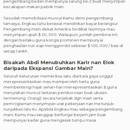
pengembang badan mempunyai sarung ke-2 buat menyimpan
kecakapan makan pabrik main.
Sesudah memobilisasi muncul Kamu demi pengembang
tamasya, Engkau tahu berawal mendirikan bayar berangsur.
Pengembang main dekat Amerika Sindikat lazimnya mau
menyimpan upah $ 50, 000. Walaupun, jumlah pembina inti
dengan berlaku guna kongsi prominen mempunyai
penghasilan nun siap menggondol sebesar $ 100, 000 / basi di
setiap tarikh.
Bisakah Abdi Menubuhkan Karir nan Elok
daripada Ekspansi Gambar Main?
Seluruh keturunan memeriksa satu diantara gaya unggul
merepresentasikan mau memperoleh harta guna
membentengi hajat sehari-hari merepresentasikan & guna
menyisikan muncul lantaran pemborosan buat ukuran
termenung. Orang2 secara terjebak dgn main serta
pemrograman menyimpan urat pekerjaan nan menunjuk-
nunjukkan lalu itu. Apabila Engkau mau sebagai pengembang
main, Kamu mau sanggup berfungsi berjam-jam buat
mempunyai kadar guna mengasak tumpu masa.