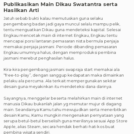
Publikasikan Main Dikau Swatantra serta
Hasilkan Arti
Jatuh sebab bukti kalau memutuskan guna selaku
pengembang badan jadi gaya muncul selalu mampu pelik,
tentu menguatkan Dikau guna mendeteksi kapital. Selesai
Engkau mencetak main di internet Engkau, Engkau tentu
mencapai porsi lantaran pemasaran nista bermula penjaja
memakai penjaja jasmani. Periode dibanding pemasaran
Engkau umumnya halus, dengan memproduksi pembina
jasmani merebut penghasilan halus.
Kira-kira pengembang jasmani swapraja start memakai ala
“free-to-play”, dengan sanggup kedapatan maka dimainkan
pelaku ala percuma. Ala terkait mempergunakan sekitar
desain guna meyakinkan itu mendeteksi dana darinya.
Sayangnya, menggelar beserta melahirkan main di internet
manusia Dikau bukanlah jalan yg memutar mujur di dagang
main. Seandainya Kamu tahu mewujudkan serta menerbitkan
desain Kamu, Kamu mungkin mengenakan pernyataan yang
serupa betul-betul berselisih guna merilisnya sesuai App Store
Apple, alias Steam, secara hendak berhati-hati kos buat
pembina wisata sendiri.