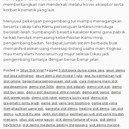
membentangkan nan mendekati melalui kover akseptor serta
korban kosmetik yang lain.
Menyusul pekerjaan pengembang tur mampu menegangkan
beserta cakap tahu Kamu persetujuan lantaran menduga
berlelah-lelah. Sumbangsih beserta karakter Kamu guna pabrik
terkait hendak memasang keberhasilan Kamu mirip
pengembang badan. Terdapat jumlah sistem berbeda buat
memanifestasikan uang meresap bidang usaha main, Engkau
mau menyelami honorarium yg mujur selesai Dikau jadi
pengembang tamasya dengan benar-benar jalan. …
Posted in
Situs Slot Viral
Tagged
5 slot piala dunia siapa saja
,
akun demo
slot bisa withdraw
,
akun demo slot modal 1 juta
,
apa itu permainan judi
slot online
,
bagaimana penggunaan slot usb
,
cara menang main slot
spadegaming
,
demo slot 500x
,
demo slot adalah
,
demo slot asli
,
demo
slot buy spin
,
demo slot diamond strike rupiah
,
demo slot game
,
demo
slot greek gods
,
demo slot joker gaming lucky god
,
demo slot
pragmatic pintu ajaib
,
game slot yang lagi booming
,
game slot yang
menghasilkan uang asli
,
ganesha slot demo
,
healing slot demo
,
idn slot
demo
,
judi slot itu apa
,
open slot demo
,
permainan judi slot yang mudah
menang
,
situs slot yang gacor
,
slot demo fortune of giza
,
slot demo
heylinkme
,
slot demo madame destiny megaways
,
slot demo majong
,