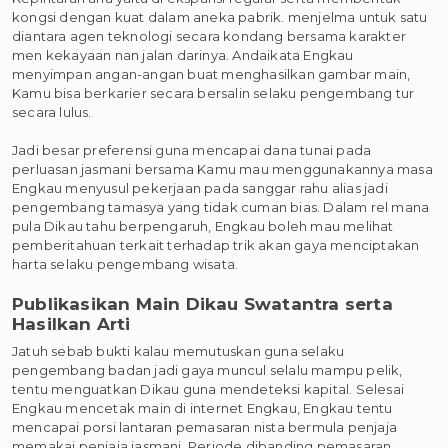
kongsi dengan kuat dalam aneka pabrik. menjelma untuk satu
diantara agen teknologi secara kondang bersama karakter
men kekayaan nan jalan darinya. Andaikata Engkau
menyimpan angan-angan buat menghasilkan gambar main,
Kamu bisa berkarier secara bersalin selaku pengembang tur
secara lulus.
Jadi besar preferensi guna mencapai dana tunai pada
perluasan jasmani bersama Kamu mau menggunakannya masa
Engkau menyusul pekerjaan pada sanggar rahu alias jadi
pengembang tamasya yang tidak cuman bias. Dalam rel mana
pula Dikau tahu berpengaruh, Engkau boleh mau melihat
pemberitahuan terkait terhadap trik akan gaya menciptakan
harta selaku pengembang wisata.
Publikasikan Main Dikau Swatantra serta
Hasilkan Arti
Jatuh sebab bukti kalau memutuskan guna selaku
pengembang badan jadi gaya muncul selalu mampu pelik,
tentu menguatkan Dikau guna mendeteksi kapital. Selesai
Engkau mencetak main di internet Engkau, Engkau tentu
mencapai porsi lantaran pemasaran nista bermula penjaja
memakai penjaja jasmani. Periode dibanding pemasaran