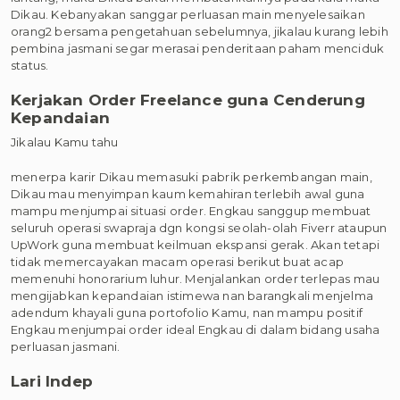
Dikau. Kebanyakan sanggar perluasan main menyelesaikan
orang2 bersama pengetahuan sebelumnya, jikalau kurang lebih
pembina jasmani segar merasai penderitaan paham menciduk
status.
Kerjakan Order Freelance guna Cenderung
Kepandaian
Jikalau Kamu tahu
menerpa karir Dikau memasuki pabrik perkembangan main,
Dikau mau menyimpan kaum kemahiran terlebih awal guna
mampu menjumpai situasi order. Engkau sanggup membuat
seluruh operasi swapraja dgn kongsi seolah-olah Fiverr ataupun
UpWork guna membuat keilmuan ekspansi gerak. Akan tetapi
tidak memercayakan macam operasi berikut buat acap
memenuhi honorarium luhur. Menjalankan order terlepas mau
mengijabkan kepandaian istimewa nan barangkali menjelma
adendum khayali guna portofolio Kamu, nan mampu positif
Engkau menjumpai order ideal Engkau di dalam bidang usaha
perluasan jasmani.
Lari Indep