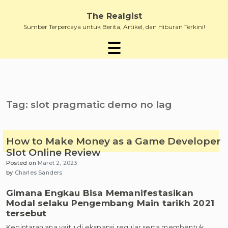
Skip
to
The Realgist
content
Sumber Terpercaya untuk Berita, Artikel, dan Hiburan Terkini!
Tag:
slot pragmatic demo no lag
How to Make Money as a Game Developer
Slot Online Review
Posted on
Maret 2, 2023
by
Charles Sanders
Gimana Engkau Bisa Memanifestasikan
Modal selaku Pengembang Main tarikh 2021
tersebut
Kepintaran ana yaitu di ekspansi regular serta membentuk