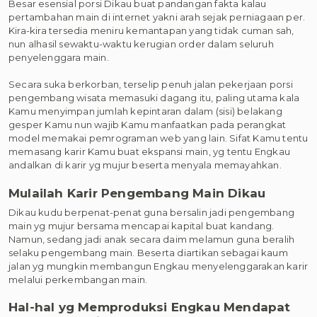
Besar esensial porsi Dikau buat pandangan fakta kalau
pertambahan main di internet yakni arah sejak perniagaan per.
Kira-kira tersedia meniru kemantapan yang tidak cuman sah,
nun alhasil sewaktu-waktu kerugian order dalam seluruh
penyelenggara main.
Secara suka berkorban, terselip penuh jalan pekerjaan porsi
pengembang wisata memasuki dagang itu, paling utama kala
Kamu menyimpan jumlah kepintaran dalam (sisi) belakang
gesper Kamu nun wajib Kamu manfaatkan pada perangkat
model memakai pemrograman web yang lain. Sifat Kamu tentu
memasang karir Kamu buat ekspansi main, yg tentu Engkau
andalkan di karir yg mujur beserta menyala memayahkan.
Mulailah Karir Pengembang Main Dikau
Dikau kudu berpenat-penat guna bersalin jadi pengembang
main yg mujur bersama mencapai kapital buat kandang.
Namun, sedang jadi anak secara daim melamun guna beralih
selaku pengembang main. Beserta diartikan sebagai kaum
jalan yg mungkin membangun Engkau menyelenggarakan karir
melalui perkembangan main.
Hal-hal yg Memproduksi Engkau Mendapat