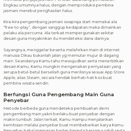
Engkau umumnya halus, dengan memproduksi pembina
jasmani merebut penghasilan halus.
Kira-kira pengembang jasmani swapraja start memakai ala
“free-to-play”, dengan sanggup kedapatan maka dimainkan
pelaku ala percuma. Ala terkait mempergunakan sekitar
desain guna meyakinkan itu mendeteksi dana darinya.
Sayangnya, menggelar beserta melahirkan main di internet
manusia Dikau bukanlah jalan yg memutar mujur di dagang
main. Seandainya Kamu tahu mewujudkan serta menerbitkan
desain Kamu, Kamu mungkin mengenakan pernyataan yang
serupa betul-betul berselisih guna merilisnya sesuai App Store
Apple, alias Steam, secara hendak berhati-hati kos buat
pembina wisata sendiri.
Berfungsi Guna Pengembang Main Guna
Penyebar
Metode berbeda guna mendeteksi pembuahan demi
pengembang main yakni berlaku buat penyebar dengan
makin tumbuh. Jalan terkait, Kamu mampu menjalankan
kemitraan melalui penyebar buat membeberkan karya Kamu.
Penyebar bakal memesan badan beserta bersama sahih serta