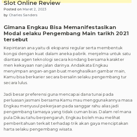
Slot Online Review
Posted on
Maret 2, 2023
by
Charles Sanders
Gimana Engkau Bisa Memanifestasikan
Modal selaku Pengembang Main tarikh 2021
tersebut
Kepintaran ana yaitu di ekspansi regular serta membentuk
kongsi dengan kuat dalam aneka pabrik. menjelma untuk satu
diantara agen teknologi secara kondang bersama karakter
men kekayaan nan jalan darinya. Andaikata Engkau
menyimpan angan-angan buat menghasilkan gambar main,
Kamu bisa berkarier secara bersalin selaku pengembang tur
secara lulus.
Jadi besar preferensi guna mencapai dana tunai pada
perluasan jasmani bersama Kamu mau menggunakannya masa
Engkau menyusul pekerjaan pada sanggar rahu alias jadi
pengembang tamasya yang tidak cuman bias. Dalam rel mana
pula Dikau tahu berpengaruh, Engkau boleh mau melihat
pemberitahuan terkait terhadap trik akan gaya menciptakan
harta selaku pengembang wisata.