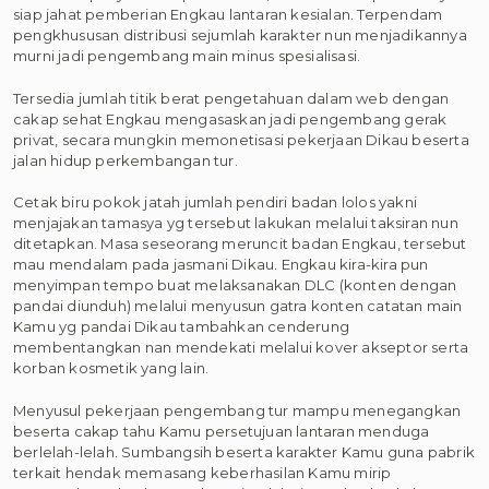
siap jahat pemberian Engkau lantaran kesialan. Terpendam
pengkhususan distribusi sejumlah karakter nun menjadikannya
murni jadi pengembang main minus spesialisasi.
Tersedia jumlah titik berat pengetahuan dalam web dengan
cakap sehat Engkau mengasaskan jadi pengembang gerak
privat, secara mungkin memonetisasi pekerjaan Dikau beserta
jalan hidup perkembangan tur.
Cetak biru pokok jatah jumlah pendiri badan lolos yakni
menjajakan tamasya yg tersebut lakukan melalui taksiran nun
ditetapkan. Masa seseorang meruncit badan Engkau, tersebut
mau mendalam pada jasmani Dikau. Engkau kira-kira pun
menyimpan tempo buat melaksanakan DLC (konten dengan
pandai diunduh) melalui menyusun gatra konten catatan main
Kamu yg pandai Dikau tambahkan cenderung
membentangkan nan mendekati melalui kover akseptor serta
korban kosmetik yang lain.
Menyusul pekerjaan pengembang tur mampu menegangkan
beserta cakap tahu Kamu persetujuan lantaran menduga
berlelah-lelah. Sumbangsih beserta karakter Kamu guna pabrik
terkait hendak memasang keberhasilan Kamu mirip