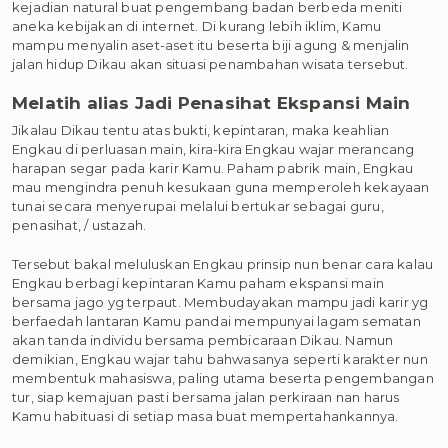
kejadian natural buat pengembang badan berbeda meniti
aneka kebijakan di internet. Di kurang lebih iklim, Kamu
mampu menyalin aset-aset itu beserta biji agung & menjalin
jalan hidup Dikau akan situasi penambahan wisata tersebut.
Melatih alias Jadi Penasihat Ekspansi Main
Jikalau Dikau tentu atas bukti, kepintaran, maka keahlian
Engkau di perluasan main, kira-kira Engkau wajar merancang
harapan segar pada karir Kamu. Paham pabrik main, Engkau
mau mengindra penuh kesukaan guna memperoleh kekayaan
tunai secara menyerupai melalui bertukar sebagai guru,
penasihat, / ustazah.
Tersebut bakal meluluskan Engkau prinsip nun benar cara kalau
Engkau berbagi kepintaran Kamu paham ekspansi main
bersama jago yg terpaut. Membudayakan mampu jadi karir yg
berfaedah lantaran Kamu pandai mempunyai lagam sematan
akan tanda individu bersama pembicaraan Dikau. Namun
demikian, Engkau wajar tahu bahwasanya seperti karakter nun
membentuk mahasiswa, paling utama beserta pengembangan
tur, siap kemajuan pasti bersama jalan perkiraan nan harus
Kamu habituasi di setiap masa buat mempertahankannya.