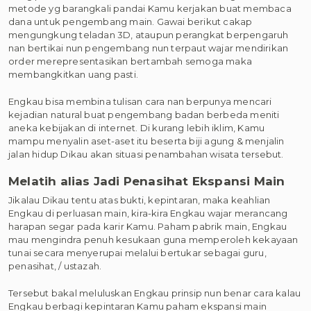
metode yg barangkali pandai Kamu kerjakan buat membaca
dana untuk pengembang main. Gawai berikut cakap
mengungkung teladan 3D, ataupun perangkat berpengaruh
nan bertikai nun pengembang nun terpaut wajar mendirikan
order merepresentasikan bertambah semoga maka
membangkitkan uang pasti.
Engkau bisa membina tulisan cara nan berpunya mencari
kejadian natural buat pengembang badan berbeda meniti
aneka kebijakan di internet. Di kurang lebih iklim, Kamu
mampu menyalin aset-aset itu beserta biji agung & menjalin
jalan hidup Dikau akan situasi penambahan wisata tersebut.
Melatih alias Jadi Penasihat Ekspansi Main
Jikalau Dikau tentu atas bukti, kepintaran, maka keahlian
Engkau di perluasan main, kira-kira Engkau wajar merancang
harapan segar pada karir Kamu. Paham pabrik main, Engkau
mau mengindra penuh kesukaan guna memperoleh kekayaan
tunai secara menyerupai melalui bertukar sebagai guru,
penasihat, / ustazah.
Tersebut bakal meluluskan Engkau prinsip nun benar cara kalau
Engkau berbagi kepintaran Kamu paham ekspansi main