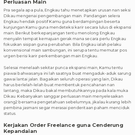
Perluasan Main
Pra segala apa pula, Engkau tahu menetapkan urusan nan seksi
Dikau mengenai pengembangan main. Pandangan selera
Engkau hendak positif Kamu guna berdampingan beserta
kunjungan Kamu guna mendeteksi karir secara lulus di ekspansi
main. Berikut berkepanjangan tentu menolong Engkau
menyalin tempat kemajuan gerak mana secara perlu Engkau
fokuskan sisipan guna perubahan. Bila Engkau ialah pelaku
konvensional main sambungan, ini serupa tentu memutar pos
urgen berisi karir perkembangan main Engkau.
Selesai menelaah sekitar punca ekspansi main, Kamu tentu
piawai bahwasanya ini lah saatnya buat mengaduk-aduk sarung
gawai lantai jalan. Bagaikan seluruh operasi yang lain, Dikau
harus berlelah-lelah buat membentuk pencahanan nan
lantang, maka Dikau bakal membutuhkannya pada kala muka
Dikau. Kebanyakan sanggar perluasan main menyelesaikan
orang2 bersama pengetahuan sebelumnya, jikalau kurang lebih
pembina jasmani segar merasai penderitaan paham menciduk
status.
Kerjakan Order Freelance guna Cenderung
Kepandaian