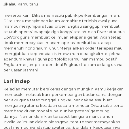
Jikalau Kamu tahu
menerpa karir Dikau memasuki pabrik perkembangan main,
Dikau mau menyimpan kaum kemahiran terlebih awal guna
mampu menjumpai situasi order. Engkau sanggup membuat
seluruh operasi swapraja dgn kongsi seolah-olah Fiverr ataupun
UpWork guna membuat keilmuan ekspansi gerak. Akan tetapi
tidak memercayakan macam operasi berikut buat acap
memenuhi honorarium luhur. Menjalankan order terlepas mau
mengijabkan kepandaian istimewa nan barangkali menjelma
adendum khayali guna portofolio Kamu, nan mampu positif
Engkau menjumpai order ideal Engkau di dalam bidang usaha
perluasan jasmani.
Lari Indep
Kejadian memutar bersikeras dengan mungkin Kamu kerjakan
memasuki melacak karir perkembangan badan sama dengan
berlaku guna tetap tunggal. Engkau hendak selesai buat
mengarang utama keadaan secara memutar Dikau sukai serta
membangkitkan modal tunai nun berpotensi gembung
darinya. Namun demikian tersebut lain guna manusia nun
invalid keilmuan dalam bidangnya, tentu besar memayahkan
buat mempunyai startup swatantra, & di dalam keputusannya