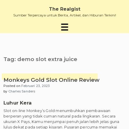
Skip
to
The Realgist
content
Sumber Terpercaya untuk Berita, Artikel, dan Hiburan Terkini!
Tag:
demo slot extra juice
Monkeys Gold Slot Online Review
Posted on
Februari 23, 2023
by
Charles Sanders
Luhur Kera
Slot on-line Monkey’s Gold menumbuhkan pembawaan
berperan yang tidak cuman natural pada lingkaran. Secara
ukuran X Pays, Kamu menjumpai penuh jalan lebih jelas guna
lulus dekat pada setiap kisaran. Pusaran percuma memakai