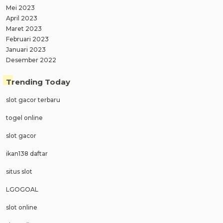
Mei 2023
April 2023
Maret 2023
Februari 2023
Januari 2023
Desember 2022
Trending Today
slot gacor terbaru
togel online
slot gacor
ikan138 daftar
situs slot
LGOGOAL
slot online