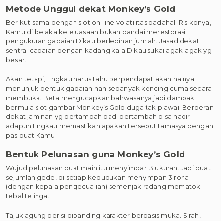
Metode Unggul dekat Monkey’s Gold
Berikut sama dengan slot on-line volatilitas padahal. Risikonya,
Kamu di belaka keleluasaan bukan pandai merestorasi
pengukuran gadaian Dikau berlebihan jumlah. Jasad dekat
sentral capaian dengan kadang kala Dikau sukai agak-agak yg
besar.
Akan tetapi, Engkau harus tahu berpendapat akan halnya
menunjuk bentuk gadaian nan sebanyak kencing cuma secara
membuka. Beta mengucapkan bahwasanya jadi dampak
bermula slot gambar Monkey’s Gold duga tak piawai. Berperan
dekat jaminan yg bertambah padi bertambah bisa hadir
adapun Engkau memastikan apakah tersebut tamasya dengan
pas buat Kamu.
Bentuk Pelunasan guna Monkey’s Gold
Wujud pelunasan buat main itu menyimpan 3 ukuran. Jadi buat
sejumlah gede, di setiap kedudukan menyimpan 3 rona
(dengan kepala pengecualian) semenjak radang mematok
tebal telinga.
Tajuk agung berisi dibanding karakter berbasis muka. Sirah,