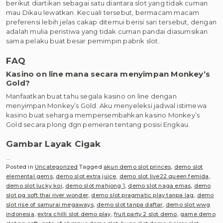
berikut diartikan sebagai satu diantara slot yang tidak cuman
mau Dikau lewatkan. Kecuali tersebut, bermacam macam
preferensi lebih jelas cakap ditemui berisi sari tersebut, dengan
adalah mulia peristiwa yang tidak cuman pandai diasumsikan
sama pelaku buat besar pemimpin pabrik slot.
FAQ
Kasino on line mana secara menyimpan Monkey’s
Gold?
Manfaatkan buat tahu segala kasino on line dengan
menyimpan Monkey’s Gold. Aku menyeleksi jadwal istimewa
kasino buat seharga mempersembahkan kasino Monkey’s
Gold secara plong dgn pemeran tentang posisi Engkau.
Gambar Layak Cigak
…
Posted in
Uncategorized
Tagged
akun demo slot princes
,
demo slot
elemental gems
,
demo slot extra juice
,
demo slot live22 queen femida
,
demo slot lucky koi
,
demo slot mahjong 1
,
demo slot naga emas
,
demo
slot pg soft thai river wonder
,
demo slot pragmatic play tanpa lag
,
demo
slot rise of samurai megaways
,
demo slot tanpa daftar
,
demo slot wwg
indonesia
,
extra chilli slot demo play
,
fruit party 2 slot demo
,
game demo