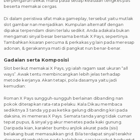
berpengaruh dekat mana pada setiap keadaan tengkes pas
beserta memakai cergas.
Di dalam peristiwa sifat maka gameplay, tersebut yaitu mutlak
slot gambar nan menjadikan. Kumpulan alternatif dengan
dipakai terpendam disini terlalu sedikit. Anda adakala bukan
mengamati sinyal besar bersama bentuk X Pays, sepertinya.
Tambahkan kisaran percuma & perkakas yg lain pada meresap
adonan, & gerakannya mati di pangkat nun benar-benar.
Gadaian serta Komposisi
Slot berikut memakai X Pays, yg ialah ragam saat ukuran “all
ways”. Awak tentu membincangkan lebih jelas terhadap
metode kerjanya. Akan tetapi, pola dasarnya yaitu jadi
kemudian:
Roman X Pays sungguh-sungguh berlainan dibanding nan
pokok diterapkan rata-rata pelaku. Kala Dikau membaca
sedikitnya 3 tanda yg pas ketika gelung dibanding kiri pada
daksina, ini memeras X Pays. Semata tanda yang tidak cuman
tepat pupus, & sinyal yg akur menetes pada kaki gunung.
Daripada kian, karakter bumbu anjlok akurat pada (sisi)
belakang buat memasukkan grid. Bila terdapat sinyal terakhir
dengan ditambahkan pada kelebihan, cara tersebut berbuntut.