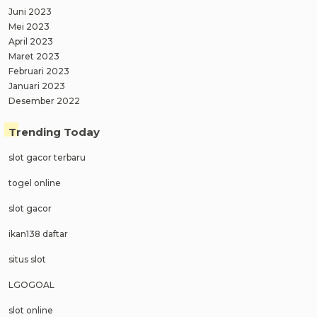
Juni 2023
Mei 2023
April 2023
Maret 2023
Februari 2023
Januari 2023
Desember 2022
Trending Today
slot gacor terbaru
togel online
slot gacor
ikan138 daftar
situs slot
LGOGOAL
slot online