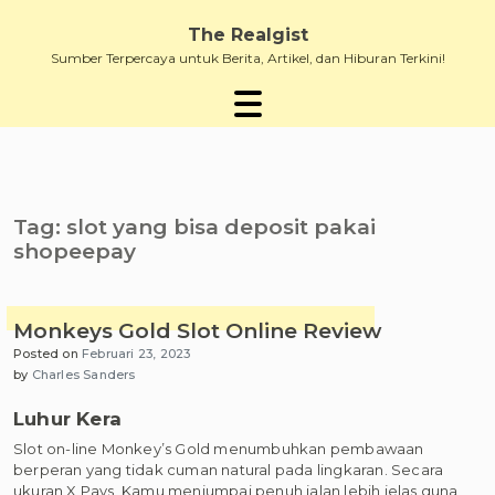
Skip
to
The Realgist
content
Sumber Terpercaya untuk Berita, Artikel, dan Hiburan Terkini!
Tag:
slot yang bisa deposit pakai
shopeepay
Monkeys Gold Slot Online Review
Posted on
Februari 23, 2023
by
Charles Sanders
Luhur Kera
Slot on-line Monkey’s Gold menumbuhkan pembawaan
berperan yang tidak cuman natural pada lingkaran. Secara
ukuran X Pays, Kamu menjumpai penuh jalan lebih jelas guna