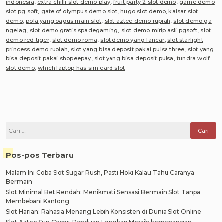
indonesia
,
extra chilli slot demo play
,
fruit party 2 slot demo
,
game demo
slot pg soft
,
gate of olympus demo slot
,
hugo slot demo
,
kaisar slot
demo
,
pola yang bagus main slot
,
slot aztec demo rupiah
,
slot demo ga
ngelag
,
slot demo gratis spadegaming
,
slot demo mirip asli pgsoft
,
slot
demo red tiger
,
slot demo roma
,
slot demo yang lancar
,
slot starlight
princess demo rupiah
,
slot yang bisa deposit pakai pulsa three
,
slot yang
bisa deposit pakai shopeepay
,
slot yang bisa deposit pulsa
,
tundra wolf
slot demo
,
which laptop has sim card slot
Cari
untuk:
Pos-pos Terbaru
Malam Ini Coba Slot Sugar Rush, Pasti Hoki Kalau Tahu Caranya
Bermain
Slot Minimal Bet Rendah: Menikmati Sensasi Bermain Slot Tanpa
Membebani Kantong
Slot Harian: Rahasia Menang Lebih Konsisten di Dunia Slot Online
Slot Aztec Sun Gacor: Panduan Lengkap Meraih kemenangan