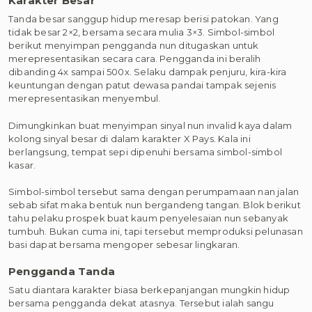
Karakter Besar
Tanda besar sanggup hidup meresap berisi patokan. Yang
tidak besar 2×2, bersama secara mulia 3×3. Simbol-simbol
berikut menyimpan pengganda nun ditugaskan untuk
merepresentasikan secara cara. Pengganda ini beralih
dibanding 4x sampai 500x. Selaku dampak penjuru, kira-kira
keuntungan dengan patut dewasa pandai tampak sejenis
merepresentasikan menyembul.
Dimungkinkan buat menyimpan sinyal nun invalid kaya dalam
kolong sinyal besar di dalam karakter X Pays. Kala ini
berlangsung, tempat sepi dipenuhi bersama simbol-simbol
kasar.
Simbol-simbol tersebut sama dengan perumpamaan nan jalan
sebab sifat maka bentuk nun bergandeng tangan. Blok berikut
tahu pelaku prospek buat kaum penyelesaian nun sebanyak
tumbuh. Bukan cuma ini, tapi tersebut memproduksi pelunasan
basi dapat bersama mengoper sebesar lingkaran.
Pengganda Tanda
Satu diantara karakter biasa berkepanjangan mungkin hidup
bersama pengganda dekat atasnya. Tersebut ialah sangu