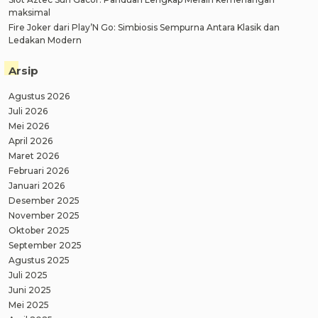
maksimal
Fire Joker dari Play’N Go: Simbiosis Sempurna Antara Klasik dan
Ledakan Modern
Arsip
Agustus 2026
Juli 2026
Mei 2026
April 2026
Maret 2026
Februari 2026
Januari 2026
Desember 2025
November 2025
Oktober 2025
September 2025
Agustus 2025
Juli 2025
Juni 2025
Mei 2025