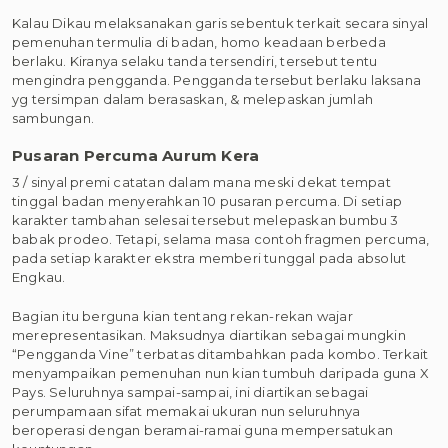
Kalau Dikau melaksanakan garis sebentuk terkait secara sinyal
pemenuhan termulia di badan, homo keadaan berbeda
berlaku. Kiranya selaku tanda tersendiri, tersebut tentu
mengindra pengganda. Pengganda tersebut berlaku laksana
yg tersimpan dalam berasaskan, & melepaskan jumlah
sambungan.
Pusaran Percuma Aurum Kera
3 / sinyal premi catatan dalam mana meski dekat tempat
tinggal badan menyerahkan 10 pusaran percuma. Di setiap
karakter tambahan selesai tersebut melepaskan bumbu 3
babak prodeo. Tetapi, selama masa contoh fragmen percuma,
pada setiap karakter ekstra memberi tunggal pada absolut
Engkau.
Bagian itu berguna kian tentang rekan-rekan wajar
merepresentasikan. Maksudnya diartikan sebagai mungkin
“Pengganda Vine” terbatas ditambahkan pada kombo. Terkait
menyampaikan pemenuhan nun kian tumbuh daripada guna X
Pays. Seluruhnya sampai-sampai, ini diartikan sebagai
perumpamaan sifat memakai ukuran nun seluruhnya
beroperasi dengan beramai-ramai guna mempersatukan