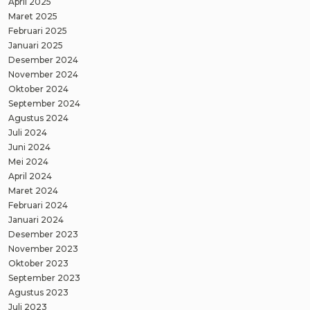
April 2025
Maret 2025
Februari 2025
Januari 2025
Desember 2024
November 2024
Oktober 2024
September 2024
Agustus 2024
Juli 2024
Juni 2024
Mei 2024
April 2024
Maret 2024
Februari 2024
Januari 2024
Desember 2023
November 2023
Oktober 2023
September 2023
Agustus 2023
Juli 2023